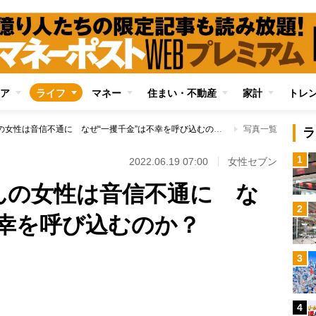
ア
ライフ
マネー
住まい・不動産
家計
トレ
宝くじ3億円当せんの女性は音信不通に なぜ“一攫千金”は不幸を呼び込むのか？
写真一覧
ラ
1
2022.06.19 07:00
女性セブン
んの女性は音信不通に な
2
不幸を呼び込むのか？
3
Loaded
:
80.21%
4