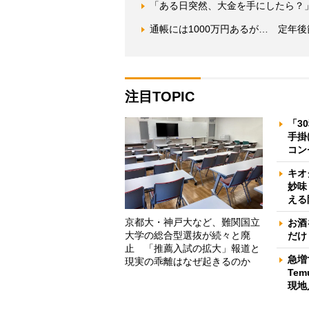
「ある日突然、大金を手にしたら？
通帳には1000万円あるが… 定年
注目TOPIC
「3
手掛
コン
キオ
妙味
える
京都大・神戸大など、難関国立
お酒
大学の総合型選抜が続々と廃
だけ
止 「推薦入試の拡大」報道と
急増
現実の乖離はなぜ起きるのか
Te
現地