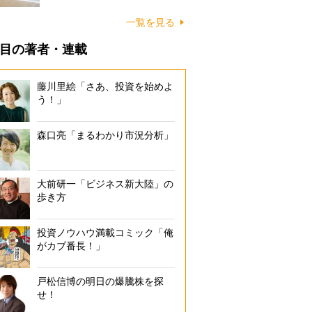
に…
一覧を見る
目の著者・連載
藤川里絵「さあ、投資を始めよ
う！」
森口亮「まるわかり市況分析」
大前研一「ビジネス新大陸」の
歩き方
投資ノウハウ満載コミック「俺
がカブ番長！」
戸松信博の明日の爆騰株を探
せ！
大金が転がり込んできた事例その1（イラスト／Getty Imag