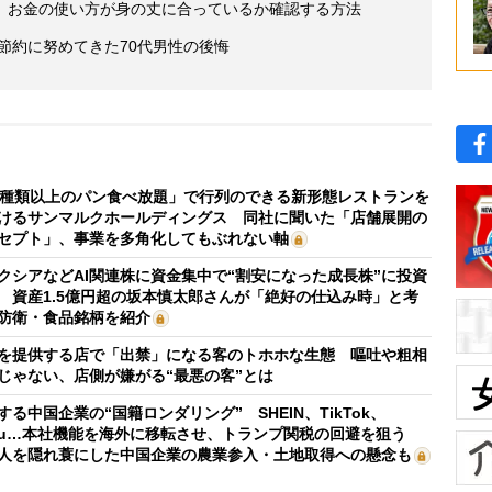
」お金の使い方が身の丈に合っているか確認する方法
後節約に努めてきた70代男性の後悔
0種類以上のパン食べ放題」で行列のできる新形態レストランを
けるサンマルクホールディングス 同社に聞いた「店舗展開の
セプト」、事業を多角化してもぶれない軸
クシアなどAI関連株に資金集中で“割安になった成長株”に投資
 資産1.5億円超の坂本慎太郎さんが「絶好の仕込み時」と考
防衛・食品銘柄を紹介
を提供する店で「出禁」になる客のトホホな生態 嘔吐や粗相
じゃない、店側が嫌がる“最悪の客”とは
する中国企業の“国籍ロンダリング” SHEIN、TikTok、
mu…本社機能を海外に移転させ、トランプ関税の回避を狙う
人を隠れ蓑にした中国企業の農業参入・土地取得への懸念も