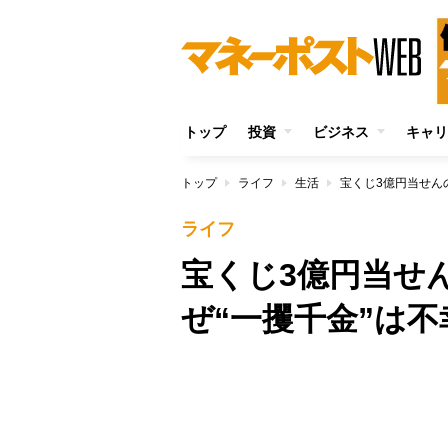
トップ
投資
ビジネス
キャリ
トップ
ライフ
生活
ライフ
宝くじ3億円当せ
ぜ“一攫千金”は
/
Unmute