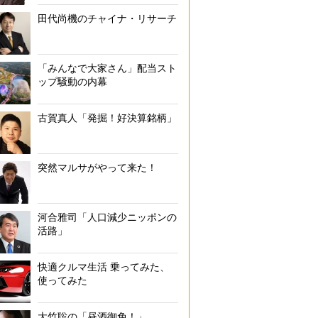
田代尚機のチャイナ・リサーチ
「みんなで大家さん」配当スト
ップ騒動の内幕
古賀真人「発掘！好決算銘柄」
突然マルサがやって来た！
河合雅司「人口減少ニッポンの
活路」
快適クルマ生活 乗ってみた、
使ってみた
大竹聡の「昼酒御免！」