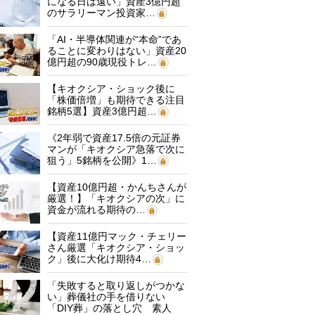
になる日は遠い」資産3億円超
のサラリーマン投資家…
「AI・半導体関連が“本命”であ
ることに変わりはない」資産20
億円超の90歳現役トレ…
【キオクシア・ショック後に
「株価倍増」も期待できる注目
銘柄5選】資産3億円超…
《2年弱で資産17.5倍の元証券
マンが「キオクシア急落で次に
狙う」5銘柄を公開》1…
【資産10億円超・かんちさんが
厳選！】「キオクシアの次」に
資金が流れる期待の…
【資産11億円マック・チェリー
さん厳選「キオクシア・ショッ
ク」後に大化け期待4…
「失敗すると取り返しがつかな
い」葬儀社の手を借りない
「DIY葬」の落とし穴 素人