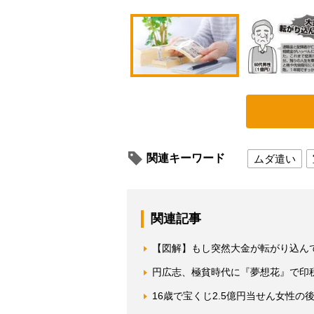
関連キーワード
ムダ遣い
関連記事
【図解】もし突然大金が転がり込ん
円広志、極貧時代に『夢想花』で印税
16歳で宝くじ2.5億円当せん女性