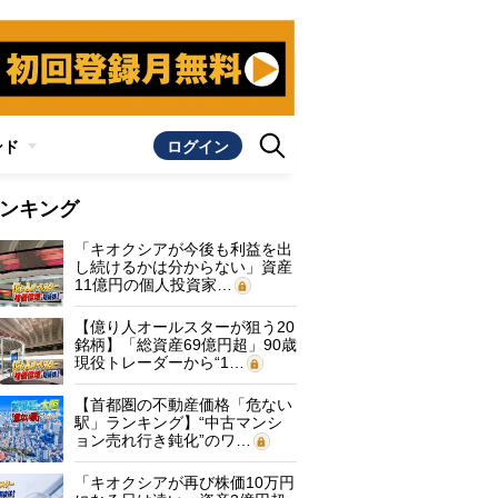
ンド
ログイン
ンキング
「キオクシアが今後も利益を出
し続けるかは分からない」資産
11億円の個人投資家…
【億り人オールスターが狙う20
銘柄】「総資産69億円超」90歳
現役トレーダーから“1…
【首都圏の不動産価格「危ない
駅」ランキング】“中古マンシ
ョン売れ行き鈍化”のワ…
「キオクシアが再び株価10万円