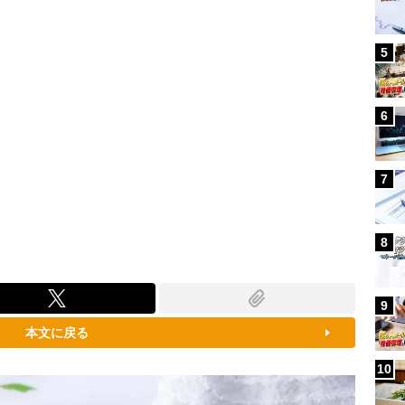
5
6
7
8
9
本文に戻る
10