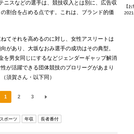
テニスなどの選手は、競技収入とは別に、広告収
【お
りの割合を占める点です。これは、ブランド的価
202
。
ねてそれを高めるのに対し、女性アスリートは
傾向があり、大坂なおみ選手の成功はその典型。
金を男女同じにするなどジェンダーギャップ解消
女性が活躍できる団体競技のプロリーグがあまり
」（須賀さん・以下同）
1
2
3
スポーツ
年収
長者番付