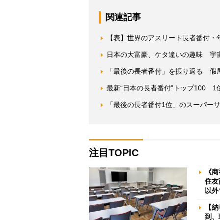
関連記事
【表】世界のアスリート長者番付・年
日本の大富豪、ケタ違いの趣味 宇
「最後の長者番付」を振り返る 假
最新“日本の長者番付”トップ100 1
「最後の長者番付1位」のスーパー
注目TOPIC
《商
住友
以外
【納
到、