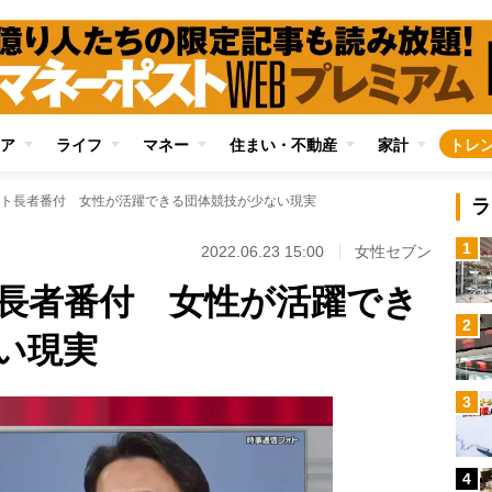
ア
ライフ
マネー
住まい・不動産
家計
トレ
ト長者番付 女性が活躍できる団体競技が少ない現実
ラ
1
2022.06.23 15:00
女性セブン
長者番付 女性が活躍でき
2
い現実
3
4