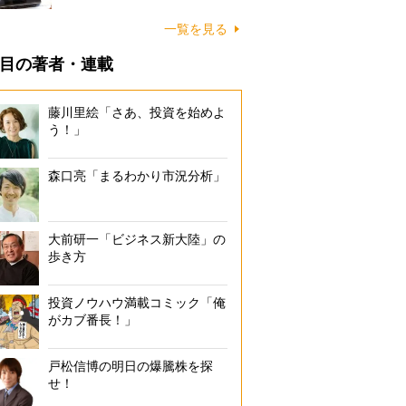
一覧を見る
目の著者・連載
藤川里絵「さあ、投資を始めよ
う！」
森口亮「まるわかり市況分析」
大前研一「ビジネス新大陸」の
歩き方
投資ノウハウ満載コミック「俺
がカブ番長！」
戸松信博の明日の爆騰株を探
せ！