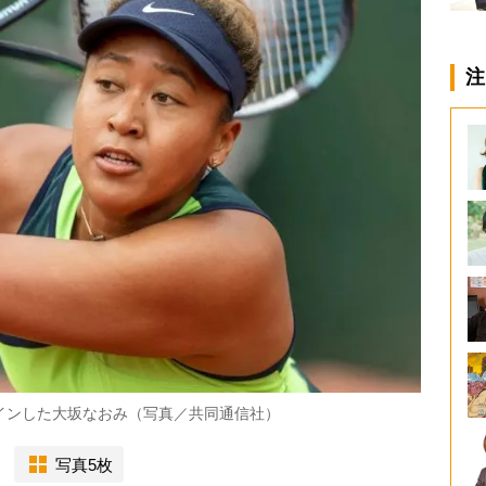
注
インした大坂なおみ（写真／共同通信社）
写真5枚