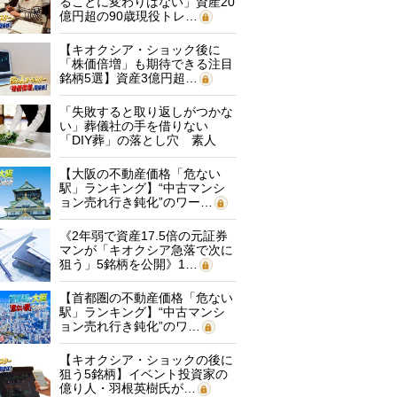
ることに変わりはない」資産20
億円超の90歳現役トレ…
【キオクシア・ショック後に
「株価倍増」も期待できる注目
銘柄5選】資産3億円超…
「失敗すると取り返しがつかな
い」葬儀社の手を借りない
「DIY葬」の落とし穴 素人
に…
【大阪の不動産価格「危ない
駅」ランキング】“中古マンシ
ョン売れ行き鈍化”のワー…
《2年弱で資産17.5倍の元証券
マンが「キオクシア急落で次に
狙う」5銘柄を公開》1…
【首都圏の不動産価格「危ない
駅」ランキング】“中古マンシ
ョン売れ行き鈍化”のワ…
【キオクシア・ショックの後に
狙う5銘柄】イベント投資家の
億り人・羽根英樹氏が…