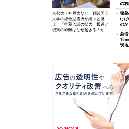
の右
京都大・神戸大など、難関国立
猛暑
大学の総合型選抜が続々と廃
けば
止 「推薦入試の拡大」報道と
のか
現実の乖離はなぜ起きるのか
急増
Te
現地