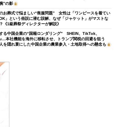
腕”の影
のお葬式で悩ましい“喪服問題” 女性は「ワンピースを着てい
OK」という俗説に潜む誤解、なぜ「ジャケット」がマストな
？《1級葬祭ディレクターが解説》
する中国企業の“国籍ロンダリング” SHEIN、TikTok、
mu…本社機能を海外に移転させ、トランプ関税の回避を狙う
人を隠れ蓑にした中国企業の農業参入・土地取得への懸念も