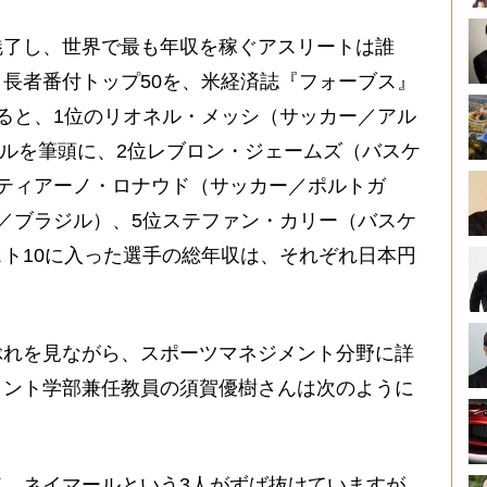
了し、世界で最も年収を稼ぐアスリートは誰
長者番付トップ50を、米経済誌『フォーブス』
ると、1位のリオネル・メッシ（サッカー／アル
万ドルを筆頭に、2位レブロン・ジェームズ（バスケ
ティアーノ・ロナウド（サッカー／ポルトガ
／ブラジル）、5位ステファン・カリー（バスケ
ト10に入った選手の総年収は、それぞれ日本円
れを見ながら、スポーツマネジメント分野に詳
メント学部兼任教員の須賀優樹さんは次のように
、ネイマールという3人がずば抜けていますが、