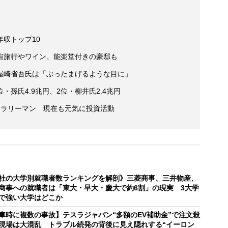
収トップ10
宙旅行やワイン、能楽堂付きの豪邸も
屋崎省吾氏は「ぶったまげるような目に」
位・孫氏4.9兆円、2位・柳井氏2.4兆円
サラリーマン 現在も元気に投資活動
社の大学別就職者数ランキングを解剖》三菱商事、三井物産、
商事への就職者は「東大・早大・慶大で約6割」の現実 3大学
で強い大学はどこか
車時に複数の事故】テスラジャパン“多額のEV補助金”で注文殺
現場は大混乱 トラブル続発の背後に見え隠れする“イーロン