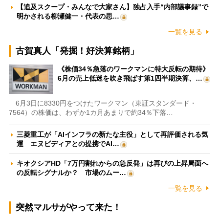
【追及スクープ・みんなで大家さん】独占入手“内部議事録”で
明かされる柳瀬健一・代表の思…
一覧を見る
古賀真人「発掘！好決算銘柄」
《株価34％急落のワークマンに特大反転の期待》
6月の売上低迷を吹き飛ばす第1四半期決算、…
6月3日に8330円をつけたワークマン（東証スタンダード・
7564）の株価は、わずか1カ月あまりで約34％下落…
三菱重工が「AIインフラの新たな主役」として再評価される気
運 エヌビディアとの提携でAI…
キオクシアHD「7万円割れからの急反発」は再びの上昇局面へ
の反転シグナルか？ 市場のムー…
一覧を見る
突然マルサがやって来た！