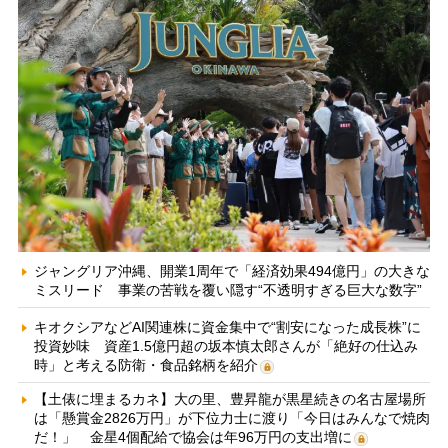
ジャングリア沖縄、開業1周年で「経済効果494億円」の大きな
ミスリード 事業の苦戦を覆い隠す“不透明すぎる巨大な数字”
キオクシアなどAI関連株に資金集中で“割安になった成長株”に
投資妙味 資産1.5億円超の坂本慎太郎さんが「絶好の仕込み
時」と考える防衛・食品銘柄を紹介
【土俵に埋まるカネ】大の里、豊昇龍が黒星続きの名古屋場所
は「懸賞金2826万円」が下位力士に渡り「今日はみんなで焼肉
だ！」 金星4個配給で協会は年96万円の支出増に