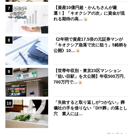
【資産10億円超・かんちさんが厳
7
選！】「キオクシアの次」に資金が流
れる期待の高…
《2年弱で資産17.5倍の元証券マンが
8
「キオクシア急落で次に狙う」5銘柄を
公開》10…
【世帯年収別・東京23区マンション
9
「狙い目駅」を大公開】年収500万円、
700万円で…
「失敗すると取り返しがつかない」葬
10
儀社の手を借りない「DIY葬」の落とし
穴 素人には…