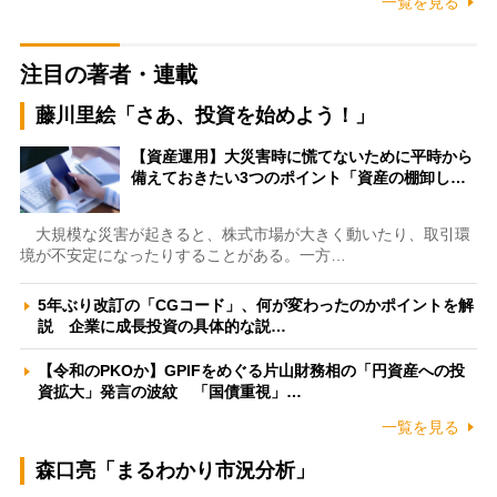
一覧を見る
注目の著者・連載
藤川里絵「さあ、投資を始めよう！」
【資産運用】大災害時に慌てないために平時から
備えておきたい3つのポイント「資産の棚卸し…
大規模な災害が起きると、株式市場が大きく動いたり、取引環
境が不安定になったりすることがある。一方…
5年ぶり改訂の「CGコード」、何が変わったのかポイントを解
説 企業に成長投資の具体的な説…
【令和のPKOか】GPIFをめぐる片山財務相の「円資産への投
資拡大」発言の波紋 「国債重視」…
一覧を見る
森口亮「まるわかり市況分析」