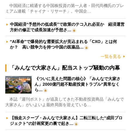
中国経済に精通する中国株投資の第一人者・田代尚機氏のプレ
ミアム連載「チャイナ・リサーチ」。中国企…
中国経済“予想外の低成長”で政策のテコ入れ必至か 経済運営
方針の修正で成長加速が予想さ…
“AI革命”で爆発的な需要拡大が見込まれる「CXO」とは何
か？ 高い競争力を持つ中国の医薬品…
一覧を見る
「みんなで大家さん」配当ストップ騒動の内幕
《ついに見えた問題の核心》「みんなで大家さ
ん」2000億円超不動産投資トラブル“異常なく
ら…
本誌『週刊ポスト』が追及してきた不動産投資商品「みんなで
大家さん」がいよいよ最終局面を迎えている…
【独走スクープ・みんなで大家さん】二転三転した“成田プロ
ジェクト”の計画変更の裏で起き…