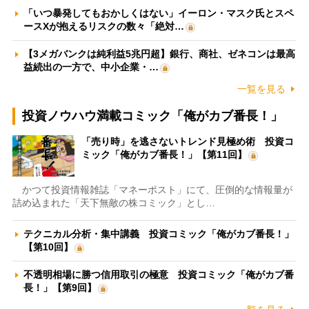
「いつ暴発してもおかしくはない」イーロン・マスク氏とスペ
ースXが抱えるリスクの数々「絶対…
【3メガバンクは純利益5兆円超】銀行、商社、ゼネコンは最高
益続出の一方で、中小企業・…
一覧を見る
投資ノウハウ満載コミック「俺がカブ番長！」
「売り時」を逃さないトレンド見極め術 投資コ
ミック「俺がカブ番長！」【第11回】
かつて投資情報雑誌「マネーポスト」にて、圧倒的な情報量が
詰め込まれた「天下無敵の株コミック」とし…
テクニカル分析・集中講義 投資コミック「俺がカブ番長！」
【第10回】
不透明相場に勝つ信用取引の極意 投資コミック「俺がカブ番
長！」【第9回】