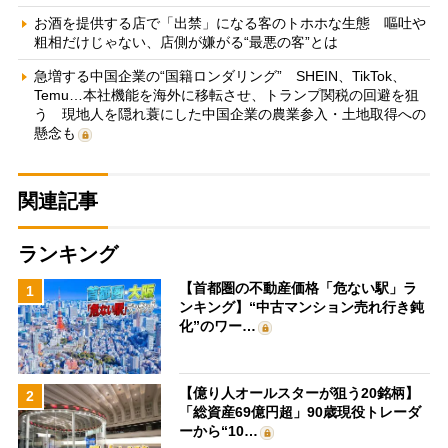
お酒を提供する店で「出禁」になる客のトホホな生態 嘔吐や
粗相だけじゃない、店側が嫌がる“最悪の客”とは
急増する中国企業の“国籍ロンダリング” SHEIN、TikTok、
Temu…本社機能を海外に移転させ、トランプ関税の回避を狙
う 現地人を隠れ蓑にした中国企業の農業参入・土地取得への
懸念も
関連記事
ランキング
【首都圏の不動産価格「危ない駅」ラ
1
ンキング】“中古マンション売れ行き鈍
化”のワー…
【億り人オールスターが狙う20銘柄】
2
「総資産69億円超」90歳現役トレーダ
ーから“10…