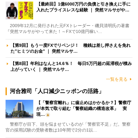
【最終回】1億6000万円の負債と引き換えに手に
入れたプライスレスな経験 ｜ 突然マルサがや…
2009年12月に発行された元FXトレーダー・磯貝清明氏の著書
『突然マルサがやって来た！～FXで10億円稼い…
【第9回】もう一度FXでリベンジ！ 種銭は差し押さえを免れ
た”ヒミツのお金” ｜ 突然マルサ…
【第8回】年利はなんと14.6％！ 毎日5万円超の延滞税が積み
上がっていく ｜ 突然マルサ…
一覧を見る
河合雅司「人口減少ニッポンの活路」
【「警察官離れ」に歯止めはかかるか？】警察庁
が本気で取り組む「警察組織の構造改革」 実
現…
警察庁が目下、頭を悩ませているのが「警察官不足」だ。警察
官の採用試験の受験者数は10年間で2分の1以…