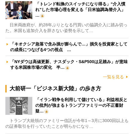
「トレンド転換のスイッチになり得る」“介入慣
れ”した市場心理を変える「日米協調為替介入」
…
日米両政府が、約28年ぶりとなる円買いの協調介入に踏み切っ
た。米国も追加介入を辞さない姿勢を示して…
「キオクシア急落で含み損が膨らんで…」損失を投資家として
の成長につなげる4つの視点 …
「NYダウは高値更新、ナスダック・S&P500は足踏み」が意味
する米国株市場の変化 半…
一覧を見る
大前研一「ビジネス新大陸」の歩き方
「イラン戦争を利用して儲けている」利益相反と
の批判が強まるトランプファミリーの不正蓄財
疑…
トランプ大統領のファミリー信託が今年1～3月に3000回以上も
の証券取引を行っていたことが明らかになり…