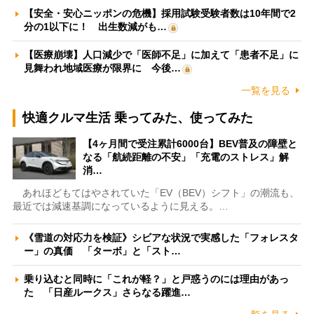
【安全・安心ニッポンの危機】採用試験受験者数は10年間で2
分の1以下に！ 出生数減がも…
【医療崩壊】人口減少で「医師不足」に加えて「患者不足」に
見舞われ地域医療が限界に 今後…
一覧を見る
快適クルマ生活 乗ってみた、使ってみた
【4ヶ月間で受注累計6000台】BEV普及の障壁と
なる「航続距離の不安」「充電のストレス」解
消…
あれほどもてはやされていた「EV（BEV）シフト」の潮流も、
最近では減速基調になっているように見える。…
《雪道の対応力を検証》シビアな状況で実感した「フォレスタ
ー」の真価 「ターボ」と「スト…
乗り込むと同時に「これが軽？」と戸惑うのには理由があっ
た 「日産ルークス」さらなる躍進…