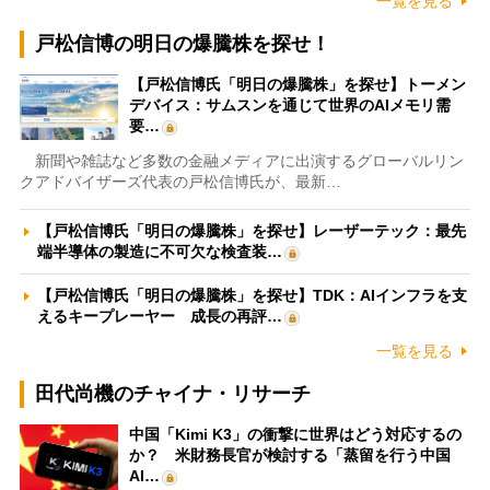
一覧を見る
戸松信博の明日の爆騰株を探せ！
【戸松信博氏「明日の爆騰株」を探せ】トーメン
デバイス：サムスンを通じて世界のAIメモリ需
要…
新聞や雑誌など多数の金融メディアに出演するグローバルリン
クアドバイザーズ代表の戸松信博氏が、最新…
【戸松信博氏「明日の爆騰株」を探せ】レーザーテック：最先
端半導体の製造に不可欠な検査装…
【戸松信博氏「明日の爆騰株」を探せ】TDK：AIインフラを支
えるキープレーヤー 成長の再評…
一覧を見る
田代尚機のチャイナ・リサーチ
中国「Kimi K3」の衝撃に世界はどう対応するの
か？ 米財務長官が検討する「蒸留を行う中国
AI…