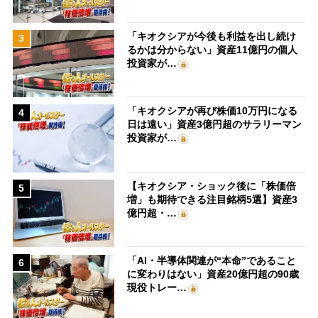
「キオクシアが今後も利益を出し続け
3
るかは分からない」資産11億円の個人
投資家が…
「キオクシアが再び株価10万円になる
4
日は遠い」資産3億円超のサラリーマン
投資家が…
【キオクシア・ショック後に「株価倍
5
増」も期待できる注目銘柄5選】資産3
億円超・…
「AI・半導体関連が“本命”であること
6
に変わりはない」資産20億円超の90歳
現役トレー…