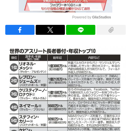
Powered by 
GliaStudios
Mute