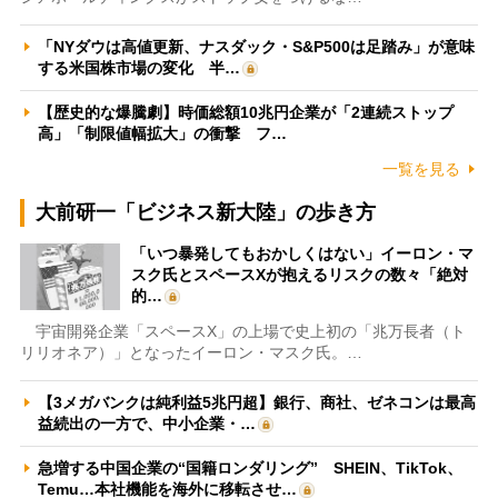
「NYダウは高値更新、ナスダック・S&P500は足踏み」が意味
する米国株市場の変化 半…
【歴史的な爆騰劇】時価総額10兆円企業が「2連続ストップ
高」「制限値幅拡大」の衝撃 フ…
一覧を見る
大前研一「ビジネス新大陸」の歩き方
「いつ暴発してもおかしくはない」イーロン・マ
スク氏とスペースXが抱えるリスクの数々「絶対
的…
宇宙開発企業「スペースX」の上場で史上初の「兆万長者（ト
リリオネア）」となったイーロン・マスク氏。…
【3メガバンクは純利益5兆円超】銀行、商社、ゼネコンは最高
益続出の一方で、中小企業・…
急増する中国企業の“国籍ロンダリング” SHEIN、TikTok、
Temu…本社機能を海外に移転させ…