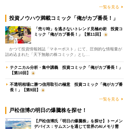
一覧を見る
投資ノウハウ満載コミック「俺がカブ番長！」
「売り時」を逃さないトレンド見極め術 投資コ
ミック「俺がカブ番長！」【第11回】
かつて投資情報雑誌「マネーポスト」にて、圧倒的な情報量が
詰め込まれた「天下無敵の株コミック」とし…
テクニカル分析・集中講義 投資コミック「俺がカブ番長！」
【第10回】
不透明相場に勝つ信用取引の極意 投資コミック「俺がカブ番
長！」【第9回】
一覧を見る
戸松信博の明日の爆騰株を探せ！
【戸松信博氏「明日の爆騰株」を探せ】トーメン
デバイス：サムスンを通じて世界のAIメモリ需