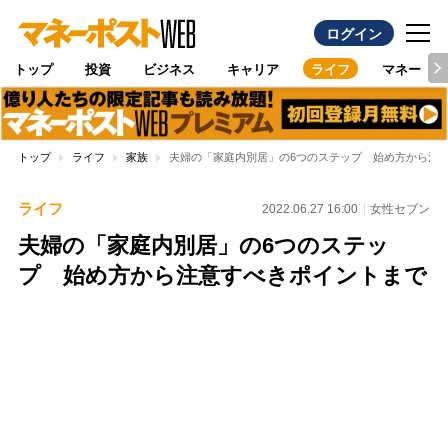
ログイン
トップ
投資
ビジネス
キャリア
ライフ
マネー
トップ
ライフ
家族
夫婦の「家庭内別居」の6つのステップ 始め方から注
ライフ
2022.06.27 16:00
女性セブン
夫婦の「家庭内別居」の6つのステッ
プ 始め方から注意すべきポイントまで
Loaded
:
100.00%
/
Unmute