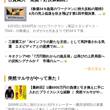
《株価34％急落のワークマンに特大反転の期待》
6月の売上低迷を吹き飛ばす第1四半期決算、…
6月3日に8330円をつけたワークマン（東証スタンダード・
7564）の株価は、わずか1カ月あまりで約34％下落…
三菱重工が「AIインフラの新たな主役」として再評価される気
運 エヌビディアとの提携でAI…
キオクシアHD「7万円割れからの急反発」は再びの上昇局面へ
の反転シグナルか？ 市場のムー…
一覧を見る
突然マルサがやって来た！
【最終回】1億6000万円の負債と引き換えに手に
入れたプライスレスな経験 ｜ 突然マルサがや…
2009年12月に発行された元FXトレーダー・磯貝清明氏の著書
『突然マルサがやって来た！～FXで10億円稼い…