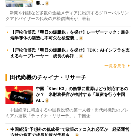
要…
新聞や雑誌など多数の金融メディアに出演するグローバルリン
クアドバイザーズ代表の戸松信博氏が、最新…
【戸松信博氏「明日の爆騰株」を探せ】レーザーテック：最先
端半導体の製造に不可欠な検査装…
【戸松信博氏「明日の爆騰株」を探せ】TDK：AIインフラを支
えるキープレーヤー 成長の再評…
一覧を見る
田代尚機のチャイナ・リサーチ
中国「Kimi K3」の衝撃に世界はどう対応するの
か？ 米財務長官が検討する「蒸留を行う中国
AI…
中国経済に精通する中国株投資の第一人者・田代尚機氏のプレ
ミアム連載「チャイナ・リサーチ」。中国企…
中国経済“予想外の低成長”で政策のテコ入れ必至か 経済運営
方針の修正で成長加速が予想さ…