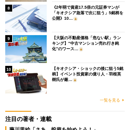
《2年弱で資産17.5倍の元証券マンが
8
「キオクシア急落で次に狙う」5銘柄を
公開》10…
【大阪の不動産価格「危ない駅」ラン
9
キング】“中古マンション売れ行き鈍
化”のワース…
【キオクシア・ショックの後に狙う5銘
10
柄】イベント投資家の億り人・羽根英
樹氏が厳…
一覧を見る
注目の著者・連載
藤川里絵「さあ、投資を始めよう！」