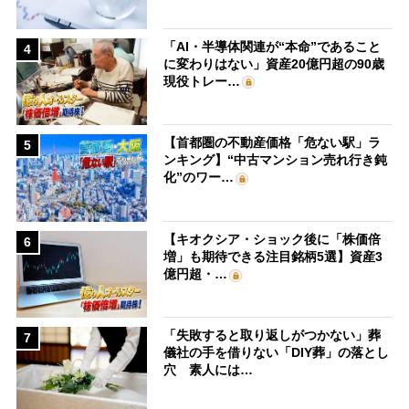
「AI・半導体関連が“本命”であること
4
に変わりはない」資産20億円超の90歳
現役トレー…
【首都圏の不動産価格「危ない駅」ラ
5
ンキング】“中古マンション売れ行き鈍
化”のワー…
【キオクシア・ショック後に「株価倍
6
増」も期待できる注目銘柄5選】資産3
億円超・…
「失敗すると取り返しがつかない」葬
7
儀社の手を借りない「DIY葬」の落とし
穴 素人には…