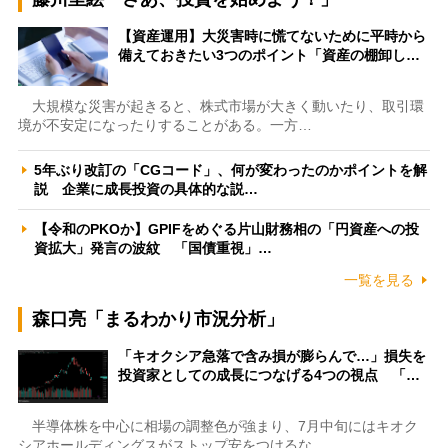
【資産運用】大災害時に慌てないために平時から
備えておきたい3つのポイント「資産の棚卸し…
大規模な災害が起きると、株式市場が大きく動いたり、取引環
境が不安定になったりすることがある。一方…
5年ぶり改訂の「CGコード」、何が変わったのかポイントを解
説 企業に成長投資の具体的な説…
【令和のPKOか】GPIFをめぐる片山財務相の「円資産への投
資拡大」発言の波紋 「国債重視」…
一覧を見る
森口亮「まるわかり市況分析」
「キオクシア急落で含み損が膨らんで…」損失を
投資家としての成長につなげる4つの視点 「…
半導体株を中心に相場の調整色が強まり、7月中旬にはキオク
シアホールディングスがストップ安をつけるな…