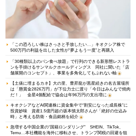
「この恐ろしい株はさっさと手放したい…」キオクシア株で
500万円の利益を出した女性が“夢よもう一度”と再購入
「30種類以上のパン食べ放題」で行列のできる新形態レストラ
ンを手掛けるサンマルクホールディングス 同社に聞いた「店
舗展開のコンセプト」、事業を多角化してもぶれない軸
【土俵に埋まるカネ】大の里、豊昇龍が黒星続きの名古屋場所
は「懸賞金2826万円」が下位力士に渡り「今日はみんなで焼肉
だ！」 金星4個配給で協会は年96万円の支出増に
キオクシアなどAI関連株に資金集中で“割安になった成長株”に
投資妙味 資産1.5億円超の坂本慎太郎さんが「絶好の仕込み
時」と考える防衛・食品銘柄を紹介
急増する中国企業の“国籍ロンダリング” SHEIN、TikTok、
Temu…本社機能を海外に移転させ、トランプ関税の回避を狙