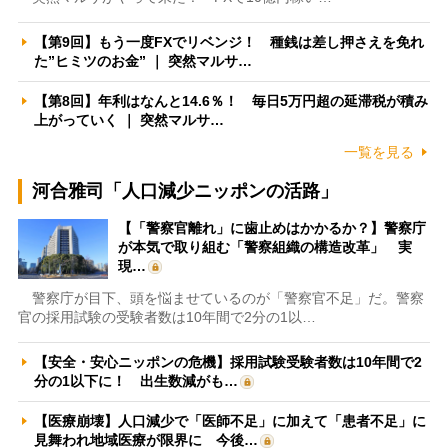
【第9回】もう一度FXでリベンジ！ 種銭は差し押さえを免れ
た”ヒミツのお金” ｜ 突然マルサ…
【第8回】年利はなんと14.6％！ 毎日5万円超の延滞税が積み
上がっていく ｜ 突然マルサ…
一覧を見る
河合雅司「人口減少ニッポンの活路」
【「警察官離れ」に歯止めはかかるか？】警察庁
が本気で取り組む「警察組織の構造改革」 実
現…
警察庁が目下、頭を悩ませているのが「警察官不足」だ。警察
官の採用試験の受験者数は10年間で2分の1以…
【安全・安心ニッポンの危機】採用試験受験者数は10年間で2
分の1以下に！ 出生数減がも…
【医療崩壊】人口減少で「医師不足」に加えて「患者不足」に
見舞われ地域医療が限界に 今後…