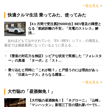
一覧を見る
快適クルマ生活 乗ってみた、使ってみた
【4ヶ月間で受注累計6000台】BEV普及の障壁と
なる「航続距離の不安」「充電のストレス」解
消…
あれほどもてはやされていた「EV（BEV）シフト」の潮流も、
最近では減速基調になっているように見える。…
《雪道の対応力を検証》シビアな状況で実感した「フォレスタ
ー」の真価 「ターボ」と「スト…
乗り込むと同時に「これが軽？」と戸惑うのには理由があっ
た 「日産ルークス」さらなる躍進…
一覧を見る
大竹聡の「昼酒御免！」
【大竹聡の昼酒御免！】「ネグローニ」「山崎」
「マンハッタン」新宿三丁目の隠れ家バーで1…