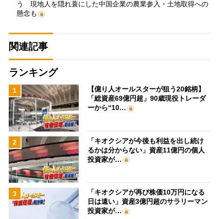
う 現地人を隠れ蓑にした中国企業の農業参入・土地取得への
懸念も
関連記事
ランキング
【億り人オールスターが狙う20銘柄】
1
「総資産69億円超」90歳現役トレーダ
ーから“10…
「キオクシアが今後も利益を出し続け
2
るかは分からない」資産11億円の個人
投資家が…
「キオクシアが再び株価10万円になる
3
日は遠い」資産3億円超のサラリーマン
投資家が…