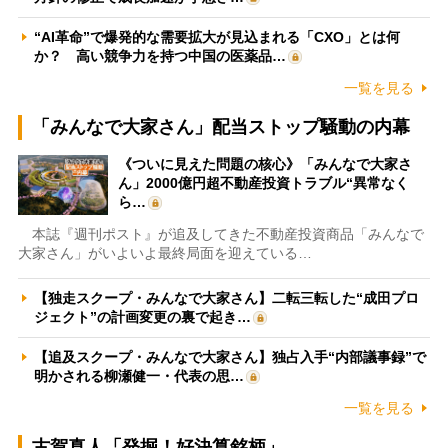
“AI革命”で爆発的な需要拡大が見込まれる「CXO」とは何
か？ 高い競争力を持つ中国の医薬品…
一覧を見る
「みんなで大家さん」配当ストップ騒動の内幕
《ついに見えた問題の核心》「みんなで大家さ
ん」2000億円超不動産投資トラブル“異常なく
ら…
本誌『週刊ポスト』が追及してきた不動産投資商品「みんなで
大家さん」がいよいよ最終局面を迎えている…
【独走スクープ・みんなで大家さん】二転三転した“成田プロ
ジェクト”の計画変更の裏で起き…
【追及スクープ・みんなで大家さん】独占入手“内部議事録”で
明かされる柳瀬健一・代表の思…
一覧を見る
古賀真人「発掘！好決算銘柄」