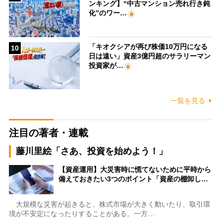
ンキング】“中古マンション売れ行き鈍
化”のワー…
「キオクシアが再び株価10万円になる
10
日は遠い」資産3億円超のサラリーマン
投資家が…
一覧を見る
注目の著者・連載
藤川里絵「さあ、投資を始めよう！」
【資産運用】大災害時に慌てないために平時から
備えておきたい3つのポイント「資産の棚卸し…
大規模な災害が起きると、株式市場が大きく動いたり、取引環
境が不安定になったりすることがある。一方…