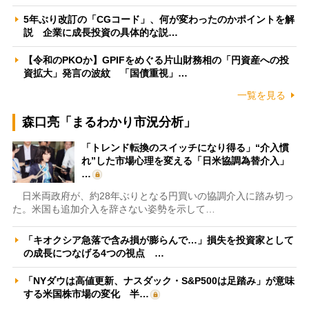
5年ぶり改訂の「CGコード」、何が変わったのかポイントを解
説 企業に成長投資の具体的な説…
【令和のPKOか】GPIFをめぐる片山財務相の「円資産への投
資拡大」発言の波紋 「国債重視」…
一覧を見る
森口亮「まるわかり市況分析」
「トレンド転換のスイッチになり得る」“介入慣
れ”した市場心理を変える「日米協調為替介入」
…
日米両政府が、約28年ぶりとなる円買いの協調介入に踏み切っ
た。米国も追加介入を辞さない姿勢を示して…
「キオクシア急落で含み損が膨らんで…」損失を投資家として
の成長につなげる4つの視点 …
「NYダウは高値更新、ナスダック・S&P500は足踏み」が意味
する米国株市場の変化 半…