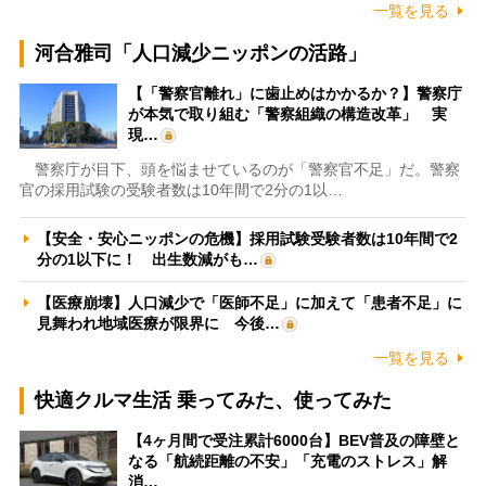
一覧を見る
河合雅司「人口減少ニッポンの活路」
【「警察官離れ」に歯止めはかかるか？】警察庁
が本気で取り組む「警察組織の構造改革」 実
現…
警察庁が目下、頭を悩ませているのが「警察官不足」だ。警察
官の採用試験の受験者数は10年間で2分の1以…
【安全・安心ニッポンの危機】採用試験受験者数は10年間で2
分の1以下に！ 出生数減がも…
【医療崩壊】人口減少で「医師不足」に加えて「患者不足」に
見舞われ地域医療が限界に 今後…
一覧を見る
快適クルマ生活 乗ってみた、使ってみた
【4ヶ月間で受注累計6000台】BEV普及の障壁と
なる「航続距離の不安」「充電のストレス」解
消…