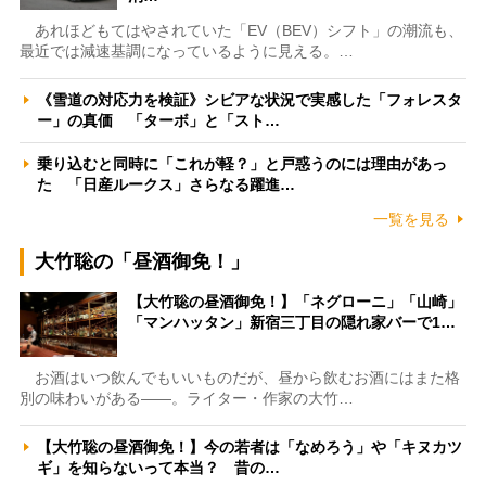
あれほどもてはやされていた「EV（BEV）シフト」の潮流も、
最近では減速基調になっているように見える。…
《雪道の対応力を検証》シビアな状況で実感した「フォレスタ
ー」の真価 「ターボ」と「スト…
乗り込むと同時に「これが軽？」と戸惑うのには理由があっ
た 「日産ルークス」さらなる躍進…
一覧を見る
大竹聡の「昼酒御免！」
【大竹聡の昼酒御免！】「ネグローニ」「山崎」
「マンハッタン」新宿三丁目の隠れ家バーで1…
お酒はいつ飲んでもいいものだが、昼から飲むお酒にはまた格
別の味わいがある――。ライター・作家の大竹…
【大竹聡の昼酒御免！】今の若者は「なめろう」や「キヌカツ
ギ」を知らないって本当？ 昔の…