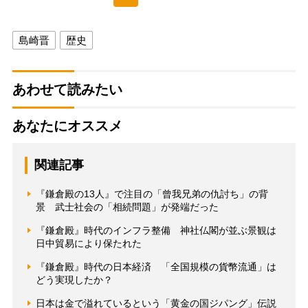
島崎晋
歴史
あわせて読みたい
あなたにオススメ
関連記事
『鎌倉殿の13人』で注目の「曾我兄弟の仇討ち」の背
景 武士社会の「相続問題」が発端だった
『鎌倉殿』時代のインフラ整備 神社仏閣が並ぶ景観は
日中貿易により保たれた
『鎌倉殿』時代の日本経済 「全国規模の貨幣流通」は
どう実現したか？
日本は金で溢れているという「黄金の国ジパング」伝説