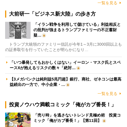
一覧を見る
大前研一「ビジネス新大陸」の歩き方
「イラン戦争を利用して儲けている」利益相反と
の批判が強まるトランプファミリーの不正蓄財
疑…
トランプ大統領のファミリー信託が今年1～3月に3000回以上も
の証券取引を行っていたことが明らかになり…
「いつ暴発してもおかしくはない」イーロン・マスク氏とスペ
ースXが抱えるリスクの数々「絶対…
【3メガバンクは純利益5兆円超】銀行、商社、ゼネコンは最高
益続出の一方で、中小企業・…
一覧を見る
投資ノウハウ満載コミック「俺がカブ番長！」
「売り時」を逃さないトレンド見極め術 投資コ
ミック「俺がカブ番長！」【第11回】