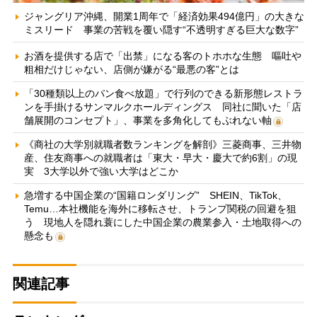
ジャングリア沖縄、開業1周年で「経済効果494億円」の大きな
ミスリード 事業の苦戦を覆い隠す“不透明すぎる巨大な数字”
お酒を提供する店で「出禁」になる客のトホホな生態 嘔吐や
粗相だけじゃない、店側が嫌がる“最悪の客”とは
「30種類以上のパン食べ放題」で行列のできる新形態レストラ
ンを手掛けるサンマルクホールディングス 同社に聞いた「店
舗展開のコンセプト」、事業を多角化してもぶれない軸
《商社の大学別就職者数ランキングを解剖》三菱商事、三井物
産、住友商事への就職者は「東大・早大・慶大で約6割」の現
実 3大学以外で強い大学はどこか
急増する中国企業の“国籍ロンダリング” SHEIN、TikTok、
Temu…本社機能を海外に移転させ、トランプ関税の回避を狙
う 現地人を隠れ蓑にした中国企業の農業参入・土地取得への
懸念も
関連記事