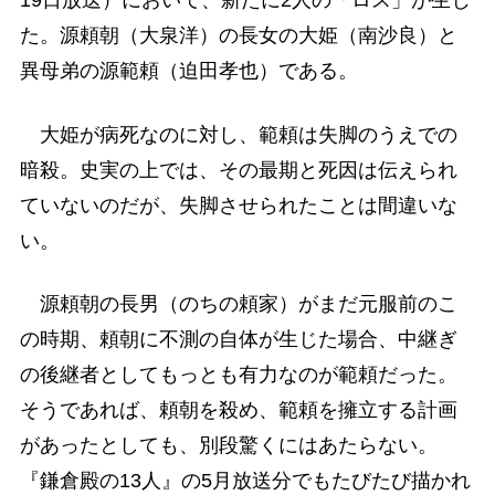
19日放送）において、新たに2人の「ロス」が生じ
た。源頼朝（大泉洋）の長女の大姫（南沙良）と
異母弟の源範頼（迫田孝也）である。
大姫が病死なのに対し、範頼は失脚のうえでの
暗殺。史実の上では、その最期と死因は伝えられ
ていないのだが、失脚させられたことは間違いな
い。
源頼朝の長男（のちの頼家）がまだ元服前のこ
の時期、頼朝に不測の自体が生じた場合、中継ぎ
の後継者としてもっとも有力なのが範頼だった。
そうであれば、頼朝を殺め、範頼を擁立する計画
があったとしても、別段驚くにはあたらない。
『鎌倉殿の13人』の5月放送分でもたびたび描かれ