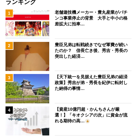
ランキング
老舗遊技機メーカー・豊丸産業がパチ
1
ンコ事業停止の背景 大手と中小の格
差拡大に拍車…
豊臣兄弟は転戦続きでなぜ軍費が続い
2
たのか？ 信長亡き後、秀吉・秀長の
突出した経済…
【天下統一を見据えた豊臣兄弟の経済
3
政策】秀吉が弟・秀長を紀伊に転封し
た納得の事情…
【資産10億円超・かんちさんが厳
4
選！】「キオクシアの次」に資金が流
れる期待の高…