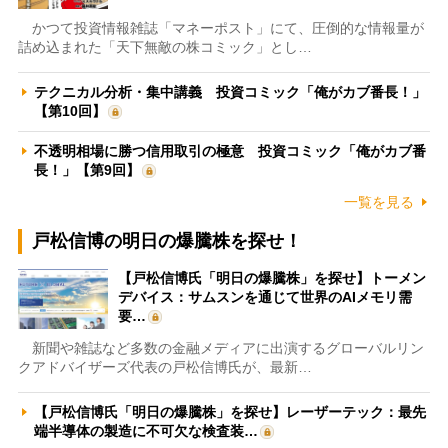
かつて投資情報雑誌「マネーポスト」にて、圧倒的な情報量が
詰め込まれた「天下無敵の株コミック」とし…
テクニカル分析・集中講義 投資コミック「俺がカブ番長！」
【第10回】
不透明相場に勝つ信用取引の極意 投資コミック「俺がカブ番
長！」【第9回】
一覧を見る
戸松信博の明日の爆騰株を探せ！
【戸松信博氏「明日の爆騰株」を探せ】トーメン
デバイス：サムスンを通じて世界のAIメモリ需
要…
新聞や雑誌など多数の金融メディアに出演するグローバルリン
クアドバイザーズ代表の戸松信博氏が、最新…
【戸松信博氏「明日の爆騰株」を探せ】レーザーテック：最先
端半導体の製造に不可欠な検査装…