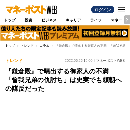
ログイン
トップ
投資
ビジネス
キャリア
ライフ
マネー
トップ
トレンド
コラム
『鎌倉殿』で噴出する御家人の不満 「曾我兄弟の
トレンド
2022.06.26 15:00
マネーポストWEB
『鎌倉殿』で噴出する御家人の不満
「曾我兄弟の仇討ち」は史実でも頼朝へ
の謀反だった
Loaded
:
100.00%
/
Unmute