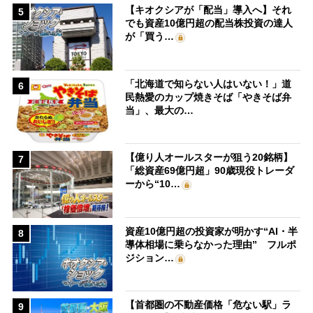
【キオクシアが「配当」導入へ】それ
5
でも資産10億円超の配当株投資の達人
が「買う…
「北海道で知らない人はいない！」道
6
民熱愛のカップ焼きそば「やきそば弁
当」、最大の…
【億り人オールスターが狙う20銘柄】
7
「総資産69億円超」90歳現役トレーダ
ーから“10…
資産10億円超の投資家が明かす“AI・半
8
導体相場に乗らなかった理由” フルポ
ジション…
【首都圏の不動産価格「危ない駅」ラ
9