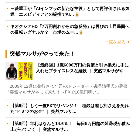
三菱重工が「AIインフラの新たな主役」として再評価される気
運 エヌビディアとの提携でAI…
キオクシアHD「7万円割れからの急反発」は再びの上昇局面へ
の反転シグナルか？ 市場のムー…
一覧を見る
突然マルサがやって来た！
【最終回】1億6000万円の負債と引き換えに手に
入れたプライスレスな経験 ｜ 突然マルサがや…
2009年12月に発行された元FXトレーダー・磯貝清明氏の著書
『突然マルサがやって来た！～FXで10億円稼い…
【第9回】もう一度FXでリベンジ！ 種銭は差し押さえを免れ
た”ヒミツのお金” ｜ 突然マルサ…
【第8回】年利はなんと14.6％！ 毎日5万円超の延滞税が積み
上がっていく ｜ 突然マルサ…