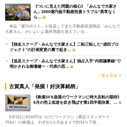
《ついに見えた問題の核心》「みんなで大家さ
ん」2000億円超不動産投資トラブル“異常なく
ら…
本誌『週刊ポスト』が追及してきた不動産投資商品「みんなで
大家さん」がいよいよ最終局面を迎えている…
【独走スクープ・みんなで大家さん】二転三転した“成田プロ
ジェクト”の計画変更の裏で起き…
【追及スクープ・みんなで大家さん】独占入手“内部議事録”で
明かされる柳瀬健一・代表の思…
一覧を見る
古賀真人「発掘！好決算銘柄」
《株価34％急落のワークマンに特大反転の期待》
6月の売上低迷を吹き飛ばす第1四半期決算、…
6月3日に8330円をつけたワークマン（東証スタンダード・
7564）の株価は、わずか1カ月あまりで約34％下落…