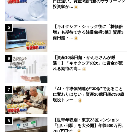
日は遠い」資産3億円超のサラリーマン
投資家が…
【キオクシア・ショック後に「株価倍
5
増」も期待できる注目銘柄5選】資産3
億円超・…
【資産10億円超・かんちさんが厳
6
選！】「キオクシアの次」に資金が流
れる期待の高…
「AI・半導体関連が“本命”であること
7
に変わりはない」資産20億円超の90歳
現役トレー…
【世帯年収別・東京23区マンション
8
「狙い目駅」を大公開】年収500万円、
700万円で…