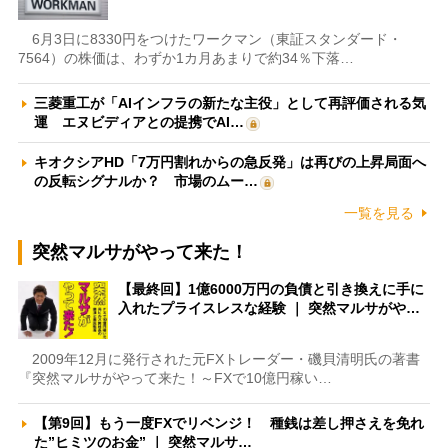
6月3日に8330円をつけたワークマン（東証スタンダード・
7564）の株価は、わずか1カ月あまりで約34％下落…
三菱重工が「AIインフラの新たな主役」として再評価される気
運 エヌビディアとの提携でAI…
キオクシアHD「7万円割れからの急反発」は再びの上昇局面へ
の反転シグナルか？ 市場のムー…
一覧を見る
突然マルサがやって来た！
【最終回】1億6000万円の負債と引き換えに手に
入れたプライスレスな経験 ｜ 突然マルサがや…
2009年12月に発行された元FXトレーダー・磯貝清明氏の著書
『突然マルサがやって来た！～FXで10億円稼い…
【第9回】もう一度FXでリベンジ！ 種銭は差し押さえを免れ
た”ヒミツのお金” ｜ 突然マルサ…