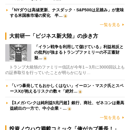
「NYダウは高値更新、ナスダック・S&P500は足踏み」が意味
する米国株市場の変化 半…
一覧を見る
大前研一「ビジネス新大陸」の歩き方
「イラン戦争を利用して儲けている」利益相反と
の批判が強まるトランプファミリーの不正蓄財
疑…
トランプ大統領のファミリー信託が今年1～3月に3000回以上も
の証券取引を行っていたことが明らかになり…
「いつ暴発してもおかしくはない」イーロン・マスク氏とスペ
ースXが抱えるリスクの数々「絶対…
【3メガバンクは純利益5兆円超】銀行、商社、ゼネコンは最高
益続出の一方で、中小企業・…
一覧を見る
投資ノウハウ満載コミック「俺がカブ番長！」