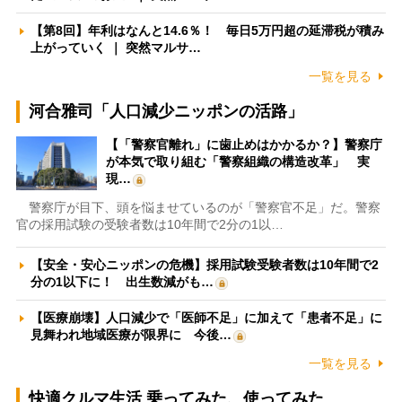
【第8回】年利はなんと14.6％！ 毎日5万円超の延滞税が積み
上がっていく ｜ 突然マルサ…
一覧を見る
河合雅司「人口減少ニッポンの活路」
【「警察官離れ」に歯止めはかかるか？】警察庁
が本気で取り組む「警察組織の構造改革」 実
現…
警察庁が目下、頭を悩ませているのが「警察官不足」だ。警察
官の採用試験の受験者数は10年間で2分の1以…
【安全・安心ニッポンの危機】採用試験受験者数は10年間で2
分の1以下に！ 出生数減がも…
【医療崩壊】人口減少で「医師不足」に加えて「患者不足」に
見舞われ地域医療が限界に 今後…
一覧を見る
快適クルマ生活 乗ってみた、使ってみた