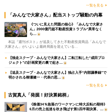
一覧を見る
「みんなで大家さん」配当ストップ騒動の内幕
《ついに見えた問題の核心》「みんなで大家さ
ん」2000億円超不動産投資トラブル“異常なく
ら…
本誌『週刊ポスト』が追及してきた不動産投資商品「みんなで
大家さん」がいよいよ最終局面を迎えている…
【独走スクープ・みんなで大家さん】二転三転した“成田プロ
ジェクト”の計画変更の裏で起き…
【追及スクープ・みんなで大家さん】独占入手“内部議事録”で
明かされる柳瀬健一・代表の思…
一覧を見る
古賀真人「発掘！好決算銘柄」
《株価34％急落のワークマンに特大反転の期待》
6月の売上低迷を吹き飛ばす第1四半期決算、…