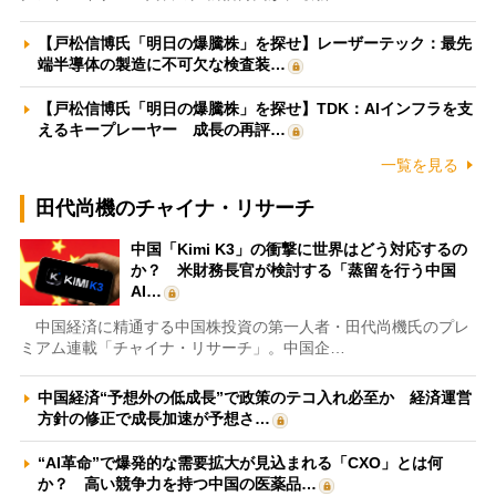
【戸松信博氏「明日の爆騰株」を探せ】レーザーテック：最先
端半導体の製造に不可欠な検査装…
【戸松信博氏「明日の爆騰株」を探せ】TDK：AIインフラを支
えるキープレーヤー 成長の再評…
一覧を見る
田代尚機のチャイナ・リサーチ
中国「Kimi K3」の衝撃に世界はどう対応するの
か？ 米財務長官が検討する「蒸留を行う中国
AI…
中国経済に精通する中国株投資の第一人者・田代尚機氏のプレ
ミアム連載「チャイナ・リサーチ」。中国企…
中国経済“予想外の低成長”で政策のテコ入れ必至か 経済運営
方針の修正で成長加速が予想さ…
“AI革命”で爆発的な需要拡大が見込まれる「CXO」とは何
か？ 高い競争力を持つ中国の医薬品…