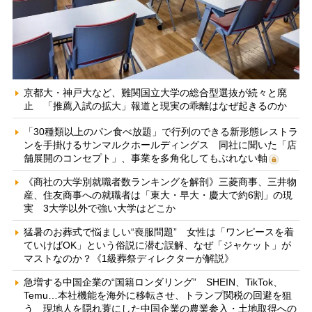
京都大・神戸大など、難関国立大学の総合型選抜が続々と廃
止 「推薦入試の拡大」報道と現実の乖離はなぜ起きるのか
「30種類以上のパン食べ放題」で行列のできる新形態レストラ
ンを手掛けるサンマルクホールディングス 同社に聞いた「店
舗展開のコンセプト」、事業を多角化してもぶれない軸
《商社の大学別就職者数ランキングを解剖》三菱商事、三井物
産、住友商事への就職者は「東大・早大・慶大で約6割」の現
実 3大学以外で強い大学はどこか
猛暑のお葬式で悩ましい“喪服問題” 女性は「ワンピースを着
ていけばOK」という俗説に潜む誤解、なぜ「ジャケット」が
マストなのか？《1級葬祭ディレクターが解説》
急増する中国企業の“国籍ロンダリング” SHEIN、TikTok、
Temu…本社機能を海外に移転させ、トランプ関税の回避を狙
う 現地人を隠れ蓑にした中国企業の農業参入・土地取得への