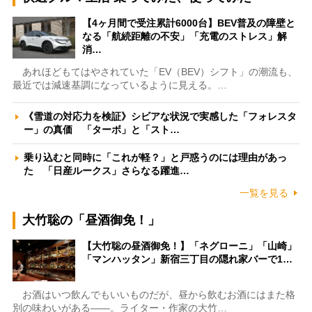
【4ヶ月間で受注累計6000台】BEV普及の障壁と
なる「航続距離の不安」「充電のストレス」解
消…
あれほどもてはやされていた「EV（BEV）シフト」の潮流も、
最近では減速基調になっているように見える。…
《雪道の対応力を検証》シビアな状況で実感した「フォレスタ
ー」の真価 「ターボ」と「スト…
乗り込むと同時に「これが軽？」と戸惑うのには理由があっ
た 「日産ルークス」さらなる躍進…
一覧を見る
大竹聡の「昼酒御免！」
【大竹聡の昼酒御免！】「ネグローニ」「山崎」
「マンハッタン」新宿三丁目の隠れ家バーで1…
お酒はいつ飲んでもいいものだが、昼から飲むお酒にはまた格
別の味わいがある――。ライター・作家の大竹…