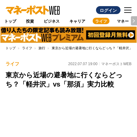
ログイン
トップ
投資
ビジネス
キャリア
ライフ
マネー
トップ
ライフ
旅行
東京から近場の避暑地に行くならどっち？「軽井沢」vs
ライフ
2022.07.07 19:00
マネーポストWEB
東京から近場の避暑地に行くならどっ
ち？「軽井沢」vs「那須」実力比較
Loaded
:
100.00%
/
Unmute