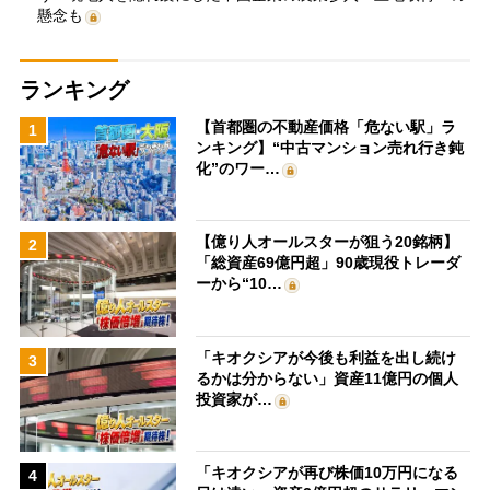
懸念も
ランキング
【首都圏の不動産価格「危ない駅」ラ
1
ンキング】“中古マンション売れ行き鈍
化”のワー…
【億り人オールスターが狙う20銘柄】
2
「総資産69億円超」90歳現役トレーダ
ーから“10…
「キオクシアが今後も利益を出し続け
3
るかは分からない」資産11億円の個人
投資家が…
「キオクシアが再び株価10万円になる
4