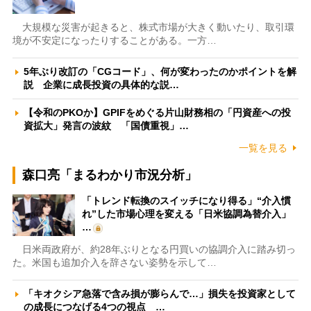
大規模な災害が起きると、株式市場が大きく動いたり、取引環
境が不安定になったりすることがある。一方…
5年ぶり改訂の「CGコード」、何が変わったのかポイントを解
説 企業に成長投資の具体的な説…
【令和のPKOか】GPIFをめぐる片山財務相の「円資産への投
資拡大」発言の波紋 「国債重視」…
一覧を見る
森口亮「まるわかり市況分析」
「トレンド転換のスイッチになり得る」“介入慣
れ”した市場心理を変える「日米協調為替介入」
…
日米両政府が、約28年ぶりとなる円買いの協調介入に踏み切っ
た。米国も追加介入を辞さない姿勢を示して…
「キオクシア急落で含み損が膨らんで…」損失を投資家として
の成長につなげる4つの視点 …