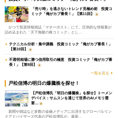
「売り時」を逃さないトレンド見極め術 投資コ
ミック「俺がカブ番長！」【第11回】
かつて投資情報雑誌「マネーポスト」にて、圧倒的な情報量が
詰め込まれた「天下無敵の株コミック」とし…
テクニカル分析・集中講義 投資コミック「俺がカブ番長！」
【第10回】
不透明相場に勝つ信用取引の極意 投資コミック「俺がカブ番
長！」【第9回】
一覧を見る
戸松信博の明日の爆騰株を探せ！
【戸松信博氏「明日の爆騰株」を探せ】トーメン
デバイス：サムスンを通じて世界のAIメモリ需
要…
新聞や雑誌など多数の金融メディアに出演するグローバルリン
クアドバイザーズ代表の戸松信博氏が、最新…