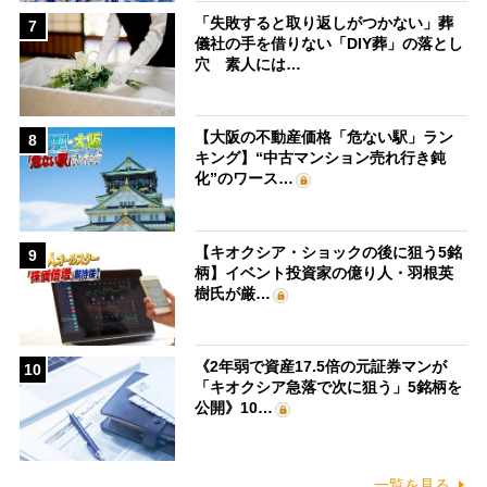
「失敗すると取り返しがつかない」葬
7
儀社の手を借りない「DIY葬」の落とし
穴 素人には…
【大阪の不動産価格「危ない駅」ラン
8
キング】“中古マンション売れ行き鈍
化”のワース…
【キオクシア・ショックの後に狙う5銘
9
柄】イベント投資家の億り人・羽根英
樹氏が厳…
《2年弱で資産17.5倍の元証券マンが
10
「キオクシア急落で次に狙う」5銘柄を
公開》10…
一覧を見る