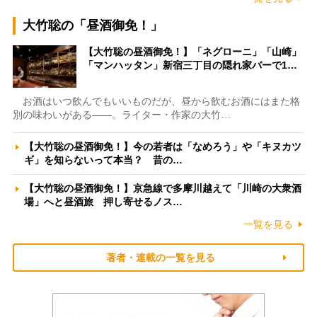
大竹聡の「昼酒御免！」
【大竹聡の昼酒御免！】「ネグローニ」「山崎」
「マンハッタン」新宿三丁目の隠れ家バーで1…
お酒はいつ飲んでもいいものだが、昼から飲むお酒にはまた格
別の味わいがある――。ライター・作家の大竹…
【大竹聡の昼酒御免！】今の若者は「なめろう」や「キヌカツ
ギ」を知らないって本当？ 昔の…
【大竹聡の昼酒御免！】京急線で多摩川越えて「川崎の大衆酒
場」へと昼酒旅 押し寄せるノス…
一覧を見る
著者・連載の一覧を見る