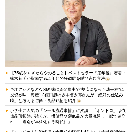
【75歳をすぎたらやめること】ベストセラー『定年後』著者・
楠木新氏が指南する老年期の好循環を呼び込む方法
キオクシアなどAI関連株に資金集中で“割安になった成長株”に
投資妙味 資産1.5億円超の坂本慎太郎さんが「絶好の仕込み
時」と考える防衛・食品銘柄を紹介
小学生に人気の「シール流通事情」に変調 「ボンドロ」は依
然品薄状態が続くが、模倣品や類似品が大量流通し一部で値崩
れ 「選別が本格化する時代に」
【クレジット決済代行・全東信が破産】63社もの金融機関が融