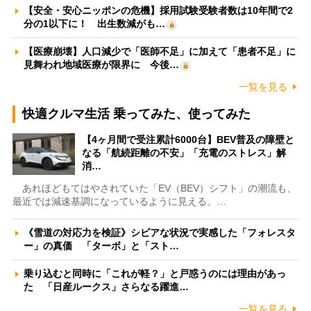
【安全・安心ニッポンの危機】採用試験受験者数は10年間で2
分の1以下に！ 出生数減がも…
【医療崩壊】人口減少で「医師不足」に加えて「患者不足」に
見舞われ地域医療が限界に 今後…
一覧を見る
快適クルマ生活 乗ってみた、使ってみた
【4ヶ月間で受注累計6000台】BEV普及の障壁と
なる「航続距離の不安」「充電のストレス」解
消…
あれほどもてはやされていた「EV（BEV）シフト」の潮流も、
最近では減速基調になっているように見える。…
《雪道の対応力を検証》シビアな状況で実感した「フォレスタ
ー」の真価 「ターボ」と「スト…
乗り込むと同時に「これが軽？」と戸惑うのには理由があっ
た 「日産ルークス」さらなる躍進…
一覧を見る