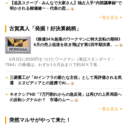
【追及スクープ・みんなで大家さん】独占入手“内部議事録”で
明かされる柳瀬健一・代表の思…
一覧を見る
古賀真人「発掘！好決算銘柄」
《株価34％急落のワークマンに特大反転の期待》
6月の売上低迷を吹き飛ばす第1四半期決算、…
6月3日に8330円をつけたワークマン（東証スタンダード・
7564）の株価は、わずか1カ月あまりで約34％下落…
三菱重工が「AIインフラの新たな主役」として再評価される気
運 エヌビディアとの提携でAI…
キオクシアHD「7万円割れからの急反発」は再びの上昇局面へ
の反転シグナルか？ 市場のムー…
一覧を見る
突然マルサがやって来た！