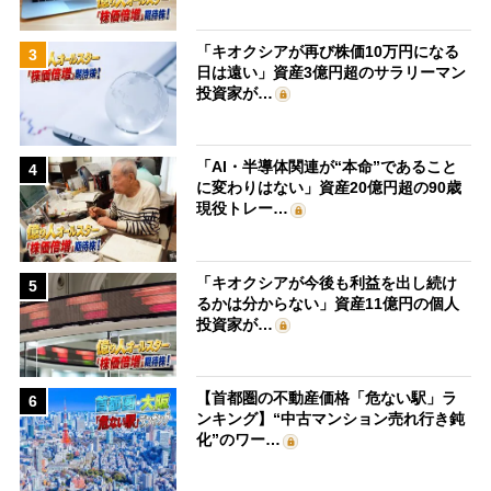
「キオクシアが再び株価10万円になる
3
日は遠い」資産3億円超のサラリーマン
投資家が…
「AI・半導体関連が“本命”であること
4
に変わりはない」資産20億円超の90歳
現役トレー…
「キオクシアが今後も利益を出し続け
5
るかは分からない」資産11億円の個人
投資家が…
【首都圏の不動産価格「危ない駅」ラ
6
ンキング】“中古マンション売れ行き鈍
化”のワー…