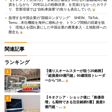
資をしながら「20年以上の粉飾決算」を見抜けなかったカラク
リ 営業現場では“自転車操業”の焦りも表出していた
急増する中国企業の“国籍ロンダリング” SHEIN、TikTok、
Temu…本社機能を海外に移転させ、トランプ関税の回避を狙
う 現地人を隠れ蓑にした中国企業の農業参入・土地取得への
懸念も
関連記事
ランキング
【億り人オールスターが狙う20銘柄】
1
「総資産69億円超」90歳現役トレーダ
ーから“10…
【キオクシア・ショック後に「株価倍
2
増」も期待できる注目銘柄5選】資産3
億円超・…