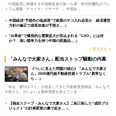
中国経済に精通する中国株投資の第一人者・田代尚機氏のプレ
ミアム連載「チャイナ・リサーチ」。中国企…
中国経済“予想外の低成長”で政策のテコ入れ必至か 経済運営
方針の修正で成長加速が予想さ…
“AI革命”で爆発的な需要拡大が見込まれる「CXO」とは何
か？ 高い競争力を持つ中国の医薬品…
一覧を見る
「みんなで大家さん」配当ストップ騒動の内幕
《ついに見えた問題の核心》「みんなで大家さ
ん」2000億円超不動産投資トラブル“異常なく
ら…
本誌『週刊ポスト』が追及してきた不動産投資商品「みんなで
大家さん」がいよいよ最終局面を迎えている…
【独走スクープ・みんなで大家さん】二転三転した“成田プロ
ジェクト”の計画変更の裏で起き…