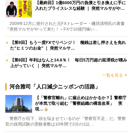
【最終回】1億6000万円の負債と引き換えに手に
入れたプライスレスな経験 ｜ 突然マルサがや…
2009年12月に発行された元FXトレーダー・磯貝清明氏の著書
『突然マルサがやって来た！～FXで10億円稼い…
【第9回】もう一度FXでリベンジ！ 種銭は差し押さえを免れ
た”ヒミツのお金” ｜ 突然マルサ…
【第8回】年利はなんと14.6％！ 毎日5万円超の延滞税が積み
上がっていく ｜ 突然マルサ…
一覧を見る
河合雅司「人口減少ニッポンの活路」
【「警察官離れ」に歯止めはかかるか？】警察庁
が本気で取り組む「警察組織の構造改革」 実
現…
警察庁が目下、頭を悩ませているのが「警察官不足」だ。警察
官の採用試験の受験者数は10年間で2分の1以…