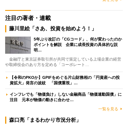
注目の著者・連載
藤川里絵「さあ、投資を始めよう！」
5年ぶり改訂の「CGコード」、何が変わったのか
ポイントを解説 企業に成長投資の具体的な説
明…
金融庁と東京証券取引所が共同で策定している上場企業の経営
や取締役会のあり方を定める「コーポレート…
【令和のPKOか】GPIFをめぐる片山財務相の「円資産への投
資拡大」発言の波紋 「国債重視」…
インフレでも「物価負け」しない金融商品「物価連動国債」に
注目 元本が物価の動きに合わせ…
一覧を見る
森口亮「まるわかり市況分析」