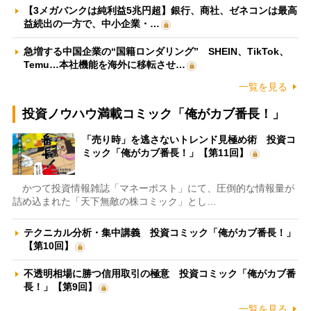
【3メガバンクは純利益5兆円超】銀行、商社、ゼネコンは最高
益続出の一方で、中小企業・…
急増する中国企業の“国籍ロンダリング” SHEIN、TikTok、
Temu…本社機能を海外に移転させ…
一覧を見る
投資ノウハウ満載コミック「俺がカブ番長！」
「売り時」を逃さないトレンド見極め術 投資コ
ミック「俺がカブ番長！」【第11回】
かつて投資情報雑誌「マネーポスト」にて、圧倒的な情報量が
詰め込まれた「天下無敵の株コミック」とし…
テクニカル分析・集中講義 投資コミック「俺がカブ番長！」
【第10回】
不透明相場に勝つ信用取引の極意 投資コミック「俺がカブ番
長！」【第9回】
一覧を見る