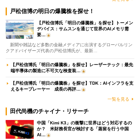
戸松信博の明日の爆騰株を探せ！
【戸松信博氏「明日の爆騰株」を探せ】トーメン
デバイス：サムスンを通じて世界のAIメモリ需
要…
新聞や雑誌など多数の金融メディアに出演するグローバルリン
クアドバイザーズ代表の戸松信博氏が、最新…
【戸松信博氏「明日の爆騰株」を探せ】レーザーテック：最先
端半導体の製造に不可欠な検査装…
【戸松信博氏「明日の爆騰株」を探せ】TDK：AIインフラを支
えるキープレーヤー 成長の再評…
一覧を見る
田代尚機のチャイナ・リサーチ
中国「Kimi K3」の衝撃に世界はどう対応するの
か？ 米財務長官が検討する「蒸留を行う中国
AI…