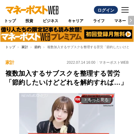
ログイン
トップ
投資
ビジネス
キャリア
ライフ
マネー
トップ
家計
節約
複数加入するサブスクを整理する苦労「節約したいけどど
家計
2022.07.14 16:00
マネーポストWEB
複数加入するサブスクを整理する苦労
「節約したいけどどれを解約すれば…」
もっと見る
arrow_forward_ios