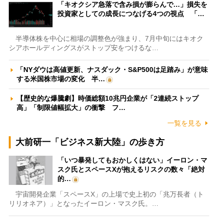
「キオクシア急落で含み損が膨らんで…」損失を
投資家としての成長につなげる4つの視点 「…
半導体株を中心に相場の調整色が強まり、7月中旬にはキオク
シアホールディングスがストップ安をつけるな…
「NYダウは高値更新、ナスダック・S&P500は足踏み」が意味
する米国株市場の変化 半…
【歴史的な爆騰劇】時価総額10兆円企業が「2連続ストップ
高」「制限値幅拡大」の衝撃 フ…
一覧を見る
大前研一「ビジネス新大陸」の歩き方
「いつ暴発してもおかしくはない」イーロン・マ
スク氏とスペースXが抱えるリスクの数々「絶対
的…
宇宙開発企業「スペースX」の上場で史上初の「兆万長者（ト
リリオネア）」となったイーロン・マスク氏。…