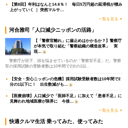
【第8回】年利はなんと14.6％！ 毎日5万円超の延滞税が積み
上がっていく ｜ 突然マルサ…
一覧を見る
河合雅司「人口減少ニッポンの活路」
【「警察官離れ」に歯止めはかかるか？】警察庁
が本気で取り組む「警察組織の構造改革」 実
現…
警察庁が目下、頭を悩ませているのが「警察官不足」だ。警察
官の採用試験の受験者数は10年間で2分の1以…
【安全・安心ニッポンの危機】採用試験受験者数は10年間で2
分の1以下に！ 出生数減がも…
【医療崩壊】人口減少で「医師不足」に加えて「患者不足」に
見舞われ地域医療が限界に 今後…
一覧を見る
快適クルマ生活 乗ってみた、使ってみた