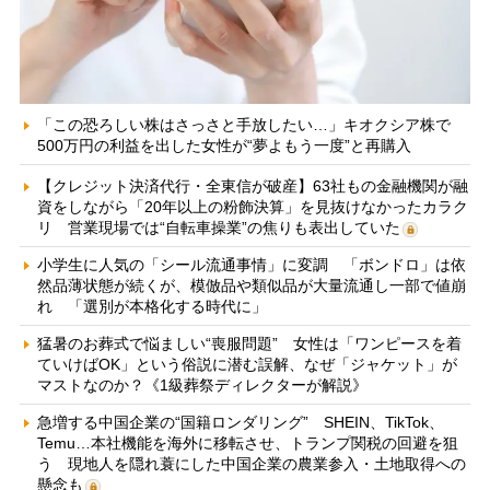
「この恐ろしい株はさっさと手放したい…」キオクシア株で
500万円の利益を出した女性が“夢よもう一度”と再購入
【クレジット決済代行・全東信が破産】63社もの金融機関が融
資をしながら「20年以上の粉飾決算」を見抜けなかったカラク
リ 営業現場では“自転車操業”の焦りも表出していた
小学生に人気の「シール流通事情」に変調 「ボンドロ」は依
然品薄状態が続くが、模倣品や類似品が大量流通し一部で値崩
れ 「選別が本格化する時代に」
猛暑のお葬式で悩ましい“喪服問題” 女性は「ワンピースを着
ていけばOK」という俗説に潜む誤解、なぜ「ジャケット」が
マストなのか？《1級葬祭ディレクターが解説》
急増する中国企業の“国籍ロンダリング” SHEIN、TikTok、
Temu…本社機能を海外に移転させ、トランプ関税の回避を狙
う 現地人を隠れ蓑にした中国企業の農業参入・土地取得への
懸念も