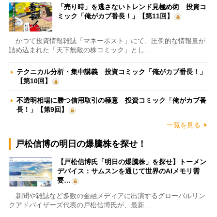
「売り時」を逃さないトレンド見極め術 投資コ
ミック「俺がカブ番長！」【第11回】
かつて投資情報雑誌「マネーポスト」にて、圧倒的な情報量が
詰め込まれた「天下無敵の株コミック」とし…
テクニカル分析・集中講義 投資コミック「俺がカブ番長！」
【第10回】
不透明相場に勝つ信用取引の極意 投資コミック「俺がカブ番
長！」【第9回】
一覧を見る
戸松信博の明日の爆騰株を探せ！
【戸松信博氏「明日の爆騰株」を探せ】トーメン
デバイス：サムスンを通じて世界のAIメモリ需
要…
新聞や雑誌など多数の金融メディアに出演するグローバルリン
クアドバイザーズ代表の戸松信博氏が、最新…