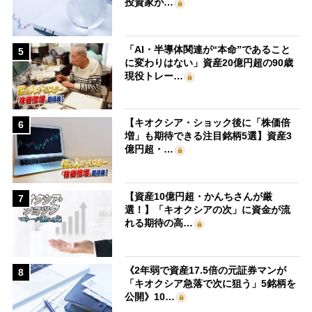
投資家が…
「AI・半導体関連が“本命”であること
5
に変わりはない」資産20億円超の90歳
現役トレー…
【キオクシア・ショック後に「株価倍
6
増」も期待できる注目銘柄5選】資産3
億円超・…
【資産10億円超・かんちさんが厳
7
選！】「キオクシアの次」に資金が流
れる期待の高…
《2年弱で資産17.5倍の元証券マンが
8
「キオクシア急落で次に狙う」5銘柄を
公開》10…