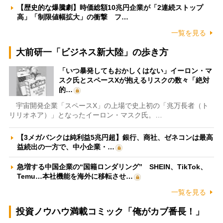
【歴史的な爆騰劇】時価総額10兆円企業が「2連続ストップ
高」「制限値幅拡大」の衝撃 フ…
一覧を見る
大前研一「ビジネス新大陸」の歩き方
「いつ暴発してもおかしくはない」イーロン・マ
スク氏とスペースXが抱えるリスクの数々「絶対
的…
宇宙開発企業「スペースX」の上場で史上初の「兆万長者（ト
リリオネア）」となったイーロン・マスク氏。…
【3メガバンクは純利益5兆円超】銀行、商社、ゼネコンは最高
益続出の一方で、中小企業・…
急増する中国企業の“国籍ロンダリング” SHEIN、TikTok、
Temu…本社機能を海外に移転させ…
一覧を見る
投資ノウハウ満載コミック「俺がカブ番長！」