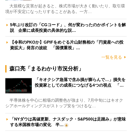
大規模な災害が起きると、株式市場が大きく動いたり、取引環
境が不安定になったりすることがある。一方…
5年ぶり改訂の「CGコード」、何が変わったのかポイントを解
説 企業に成長投資の具体的な説…
【令和のPKOか】GPIFをめぐる片山財務相の「円資産への投
資拡大」発言の波紋 「国債重視」…
一覧を見る
森口亮「まるわかり市況分析」
「キオクシア急落で含み損が膨らんで…」損失を
投資家としての成長につなげる4つの視点 「…
半導体株を中心に相場の調整色が強まり、7月中旬にはキオク
シアホールディングスがストップ安をつけるな…
「NYダウは高値更新、ナスダック・S&P500は足踏み」が意味
する米国株市場の変化 半…