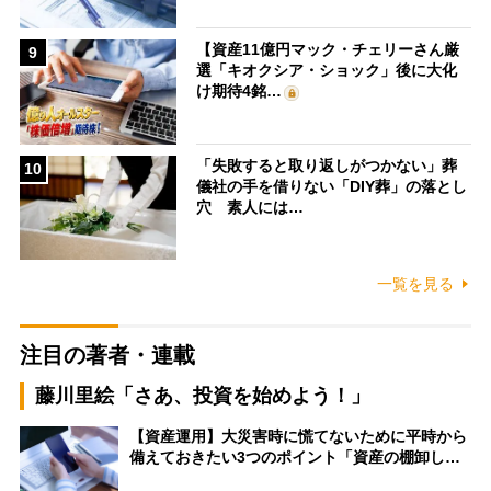
【資産11億円マック・チェリーさん厳
9
選「キオクシア・ショック」後に大化
け期待4銘…
「失敗すると取り返しがつかない」葬
10
儀社の手を借りない「DIY葬」の落とし
穴 素人には…
一覧を見る
注目の著者・連載
藤川里絵「さあ、投資を始めよう！」
【資産運用】大災害時に慌てないために平時から
備えておきたい3つのポイント「資産の棚卸し…