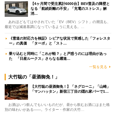
【4ヶ月間で受注累計6000台】BEV普及の障壁と
なる「航続距離の不安」「充電のストレス」解
消…
あれほどもてはやされていた「EV（BEV）シフト」の潮流も、
最近では減速基調になっているように見える。…
《雪道の対応力を検証》シビアな状況で実感した「フォレスタ
ー」の真価 「ターボ」と「スト…
乗り込むと同時に「これが軽？」と戸惑うのには理由があっ
た 「日産ルークス」さらなる躍進…
一覧を見る
大竹聡の「昼酒御免！」
【大竹聡の昼酒御免！】「ネグローニ」「山崎」
「マンハッタン」新宿三丁目の隠れ家バーで1…
お酒はいつ飲んでもいいものだが、昼から飲むお酒にはまた格
別の味わいがある――。ライター・作家の大竹…