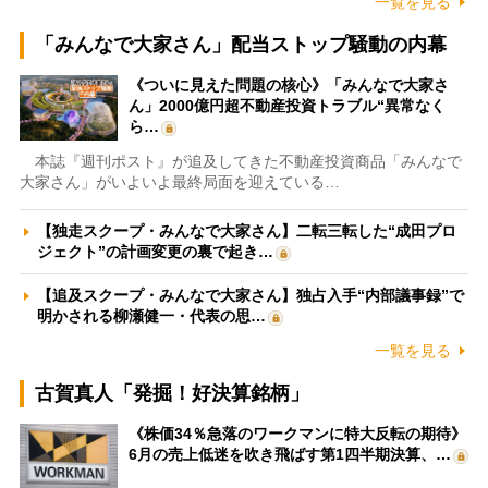
一覧を見る
「みんなで大家さん」配当ストップ騒動の内幕
《ついに見えた問題の核心》「みんなで大家さ
ん」2000億円超不動産投資トラブル“異常なく
ら…
本誌『週刊ポスト』が追及してきた不動産投資商品「みんなで
大家さん」がいよいよ最終局面を迎えている…
【独走スクープ・みんなで大家さん】二転三転した“成田プロ
ジェクト”の計画変更の裏で起き…
【追及スクープ・みんなで大家さん】独占入手“内部議事録”で
明かされる柳瀬健一・代表の思…
一覧を見る
古賀真人「発掘！好決算銘柄」
《株価34％急落のワークマンに特大反転の期待》
6月の売上低迷を吹き飛ばす第1四半期決算、…