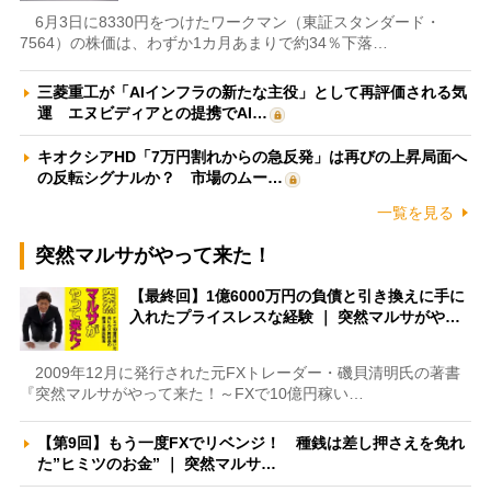
6月3日に8330円をつけたワークマン（東証スタンダード・
7564）の株価は、わずか1カ月あまりで約34％下落…
三菱重工が「AIインフラの新たな主役」として再評価される気
運 エヌビディアとの提携でAI…
キオクシアHD「7万円割れからの急反発」は再びの上昇局面へ
の反転シグナルか？ 市場のムー…
一覧を見る
突然マルサがやって来た！
【最終回】1億6000万円の負債と引き換えに手に
入れたプライスレスな経験 ｜ 突然マルサがや…
2009年12月に発行された元FXトレーダー・磯貝清明氏の著書
『突然マルサがやって来た！～FXで10億円稼い…
【第9回】もう一度FXでリベンジ！ 種銭は差し押さえを免れ
た”ヒミツのお金” ｜ 突然マルサ…