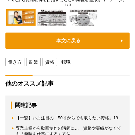
1
/
3
本文に戻る
働き方
副業
資格
転職
他のオススメ記事
関連記事
【一覧】いま注目の「50才からでも取りたい資格」19
専業主婦から動画制作の講師に… 資格や実績がなくて
も「趣味を仕事にする」方法