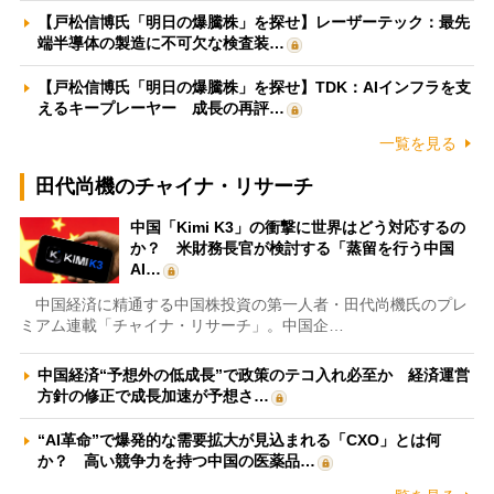
【戸松信博氏「明日の爆騰株」を探せ】レーザーテック：最先
端半導体の製造に不可欠な検査装…
【戸松信博氏「明日の爆騰株」を探せ】TDK：AIインフラを支
えるキープレーヤー 成長の再評…
一覧を見る
田代尚機のチャイナ・リサーチ
中国「Kimi K3」の衝撃に世界はどう対応するの
か？ 米財務長官が検討する「蒸留を行う中国
AI…
中国経済に精通する中国株投資の第一人者・田代尚機氏のプレ
ミアム連載「チャイナ・リサーチ」。中国企…
中国経済“予想外の低成長”で政策のテコ入れ必至か 経済運営
方針の修正で成長加速が予想さ…
“AI革命”で爆発的な需要拡大が見込まれる「CXO」とは何
か？ 高い競争力を持つ中国の医薬品…