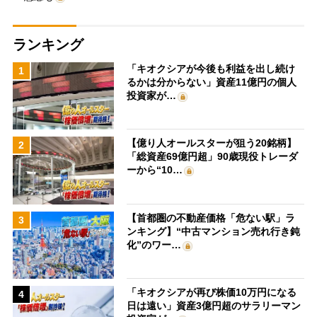
ランキング
「キオクシアが今後も利益を出し続け
1
るかは分からない」資産11億円の個人
投資家が…
【億り人オールスターが狙う20銘柄】
2
「総資産69億円超」90歳現役トレーダ
ーから“10…
【首都圏の不動産価格「危ない駅」ラ
3
ンキング】“中古マンション売れ行き鈍
化”のワー…
「キオクシアが再び株価10万円になる
4
日は遠い」資産3億円超のサラリーマン