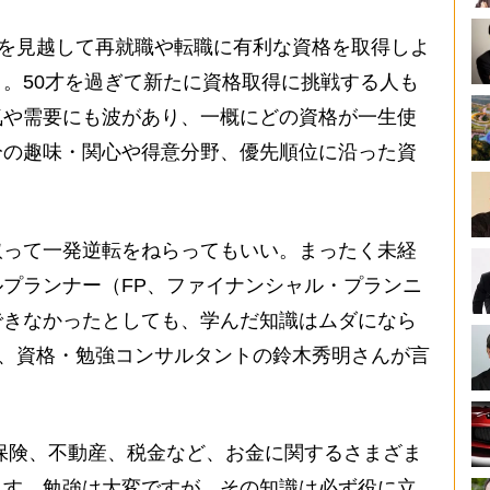
とを見越して再就職や転職に有利な資格を取得しよ
。50才を過ぎて新たに資格取得に挑戦する人も
気や需要にも波があり、一概にどの資格が一生使
分の趣味・関心や得意分野、優先順位に沿った資
って一発逆転をねらってもいい。まったく未経
プランナー（FP、ファイナンシャル・プランニ
できなかったとしても、学んだ知識はムダになら
つ、資格・勉強コンサルタントの鈴木秀明さんが言
保険、不動産、税金など、お金に関するさまざま
ます。勉強は大変ですが、その知識は必ず役に立