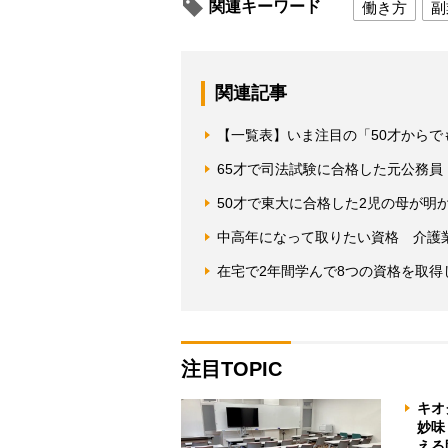
関連キーワード
働き方
副
関連記事
【一覧表】いま注目の「50才からで
65才で司法試験に合格した元公務
50才で東大に合格した2児の母が明
中高年になって取りたい資格 介護
在宅で2年間学んで8つの資格を取得
注目TOPIC
キオ
妙味
える