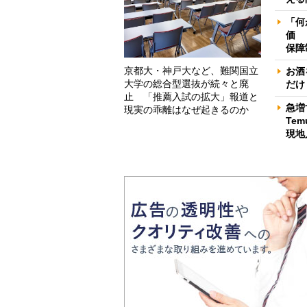
「何
価 
保障
京都大・神戸大など、難関国立
お酒
大学の総合型選抜が続々と廃
だけ
止 「推薦入試の拡大」報道と
急増
現実の乖離はなぜ起きるのか
Te
現地