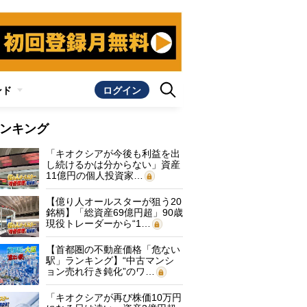
ンド
ログイン
ンキング
「キオクシアが今後も利益を出
し続けるかは分からない」資産
11億円の個人投資家…
【億り人オールスターが狙う20
銘柄】「総資産69億円超」90歳
現役トレーダーから“1…
【首都圏の不動産価格「危ない
駅」ランキング】“中古マンシ
ョン売れ行き鈍化”のワ…
「キオクシアが再び株価10万円