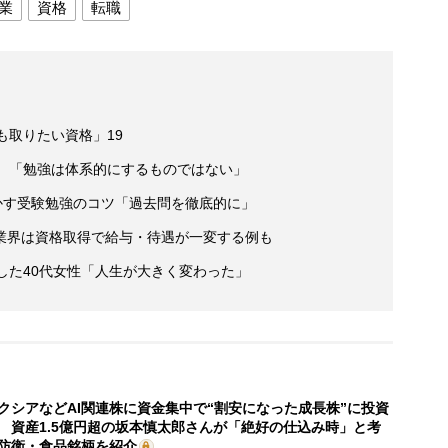
業
資格
転職
も取りたい資格」19
員 「勉強は体系的にするものではない」
かす受験勉強のコツ「過去問を徹底的に」
業界は資格取得で給与・待遇が一変する例も
した40代女性「人生が大きく変わった」
クシアなどAI関連株に資金集中で“割安になった成長株”に投資
 資産1.5億円超の坂本慎太郎さんが「絶好の仕込み時」と考
防衛・食品銘柄を紹介