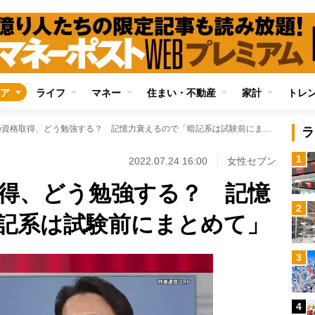
ア
ライフ
マネー
住まい・不動産
家計
トレ
50才からの資格取得、どう勉強する？ 記憶力衰えるので「暗記系は試験前にまとめて」
ラ
1
2022.07.24 16:00
女性セブン
取得、どう勉強する？ 記憶
2
記系は試験前にまとめて」
3
4