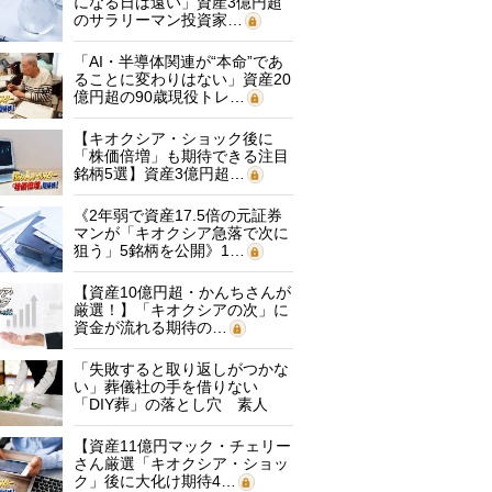
になる日は遠い」資産3億円超
のサラリーマン投資家…
「AI・半導体関連が“本命”であ
ることに変わりはない」資産20
億円超の90歳現役トレ…
【キオクシア・ショック後に
「株価倍増」も期待できる注目
銘柄5選】資産3億円超…
《2年弱で資産17.5倍の元証券
マンが「キオクシア急落で次に
狙う」5銘柄を公開》1…
【資産10億円超・かんちさんが
厳選！】「キオクシアの次」に
資金が流れる期待の…
「失敗すると取り返しがつかな
い」葬儀社の手を借りない
「DIY葬」の落とし穴 素人
に…
【資産11億円マック・チェリー
さん厳選「キオクシア・ショッ
ク」後に大化け期待4…