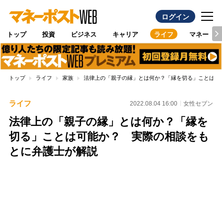
ログイン
トップ
投資
ビジネス
キャリア
ライフ
マネー
トップ
ライフ
家族
法律上の「親子の縁」とは何か？「縁を切る」ことは可
ライフ
2022.08.04 16:00
女性セブン
法律上の「親子の縁」とは何か？「縁を
切る」ことは可能か？ 実際の相談をも
とに弁護士が解説
Loaded
:
100.00%
/
Unmute