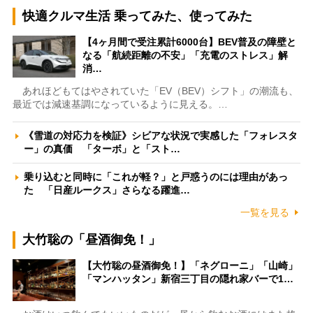
快適クルマ生活 乗ってみた、使ってみた
【4ヶ月間で受注累計6000台】BEV普及の障壁と
なる「航続距離の不安」「充電のストレス」解
消…
あれほどもてはやされていた「EV（BEV）シフト」の潮流も、
最近では減速基調になっているように見える。…
《雪道の対応力を検証》シビアな状況で実感した「フォレスタ
ー」の真価 「ターボ」と「スト…
乗り込むと同時に「これが軽？」と戸惑うのには理由があっ
た 「日産ルークス」さらなる躍進…
一覧を見る
大竹聡の「昼酒御免！」
【大竹聡の昼酒御免！】「ネグローニ」「山崎」
「マンハッタン」新宿三丁目の隠れ家バーで1…