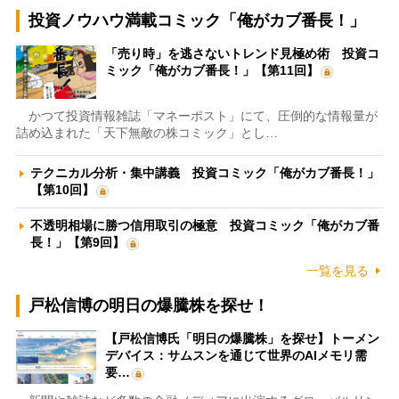
投資ノウハウ満載コミック「俺がカブ番長！」
「売り時」を逃さないトレンド見極め術 投資コ
ミック「俺がカブ番長！」【第11回】
かつて投資情報雑誌「マネーポスト」にて、圧倒的な情報量が
詰め込まれた「天下無敵の株コミック」とし…
テクニカル分析・集中講義 投資コミック「俺がカブ番長！」
【第10回】
不透明相場に勝つ信用取引の極意 投資コミック「俺がカブ番
長！」【第9回】
一覧を見る
戸松信博の明日の爆騰株を探せ！
【戸松信博氏「明日の爆騰株」を探せ】トーメン
デバイス：サムスンを通じて世界のAIメモリ需
要…