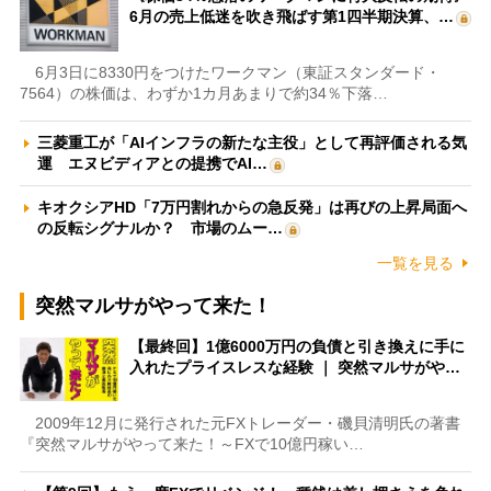
6月の売上低迷を吹き飛ばす第1四半期決算、…
6月3日に8330円をつけたワークマン（東証スタンダード・
7564）の株価は、わずか1カ月あまりで約34％下落…
三菱重工が「AIインフラの新たな主役」として再評価される気
運 エヌビディアとの提携でAI…
キオクシアHD「7万円割れからの急反発」は再びの上昇局面へ
の反転シグナルか？ 市場のムー…
一覧を見る
突然マルサがやって来た！
【最終回】1億6000万円の負債と引き換えに手に
入れたプライスレスな経験 ｜ 突然マルサがや…
2009年12月に発行された元FXトレーダー・磯貝清明氏の著書
『突然マルサがやって来た！～FXで10億円稼い…