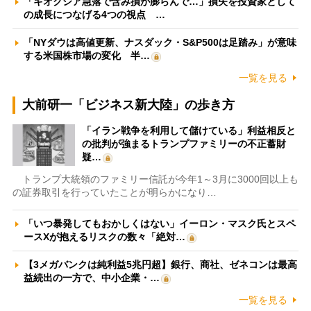
「キオクシア急落で含み損が膨らんで…」損失を投資家として
の成長につなげる4つの視点 …
「NYダウは高値更新、ナスダック・S&P500は足踏み」が意味
する米国株市場の変化 半…
一覧を見る
大前研一「ビジネス新大陸」の歩き方
「イラン戦争を利用して儲けている」利益相反と
の批判が強まるトランプファミリーの不正蓄財
疑…
トランプ大統領のファミリー信託が今年1～3月に3000回以上も
の証券取引を行っていたことが明らかになり…
「いつ暴発してもおかしくはない」イーロン・マスク氏とスペ
ースXが抱えるリスクの数々「絶対…
【3メガバンクは純利益5兆円超】銀行、商社、ゼネコンは最高
益続出の一方で、中小企業・…
一覧を見る