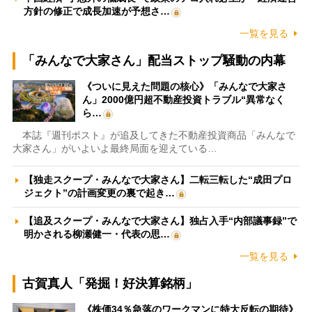
方針の修正で成長加速が予想さ…
一覧を見る
「みんなで大家さん」配当ストップ騒動の内幕
《ついに見えた問題の核心》「みんなで大家さ
ん」2000億円超不動産投資トラブル“異常なく
ら…
本誌『週刊ポスト』が追及してきた不動産投資商品「みんなで
大家さん」がいよいよ最終局面を迎えている…
【独走スクープ・みんなで大家さん】二転三転した“成田プロ
ジェクト”の計画変更の裏で起き…
【追及スクープ・みんなで大家さん】独占入手“内部議事録”で
明かされる柳瀬健一・代表の思…
一覧を見る
古賀真人「発掘！好決算銘柄」
《株価34％急落のワークマンに特大反転の期待》