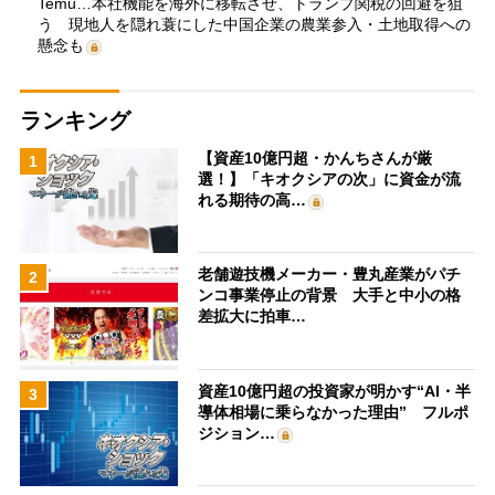
Temu…本社機能を海外に移転させ、トランプ関税の回避を狙
う 現地人を隠れ蓑にした中国企業の農業参入・土地取得への
懸念も
ランキング
【資産10億円超・かんちさんが厳
1
選！】「キオクシアの次」に資金が流
れる期待の高…
老舗遊技機メーカー・豊丸産業がパチ
2
ンコ事業停止の背景 大手と中小の格
差拡大に拍車…
資産10億円超の投資家が明かす“AI・半
3
導体相場に乗らなかった理由” フルポ
ジション…