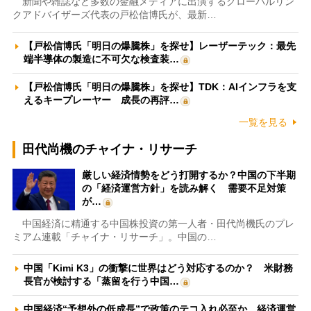
新聞や雑誌など多数の金融メディアに出演するグローバルリン
クアドバイザーズ代表の戸松信博氏が、最新…
【戸松信博氏「明日の爆騰株」を探せ】レーザーテック：最先
端半導体の製造に不可欠な検査装…
【戸松信博氏「明日の爆騰株」を探せ】TDK：AIインフラを支
えるキープレーヤー 成長の再評…
一覧を見る
田代尚機のチャイナ・リサーチ
厳しい経済情勢をどう打開するか？中国の下半期
の「経済運営方針」を読み解く 需要不足対策
が…
中国経済に精通する中国株投資の第一人者・田代尚機氏のプレ
ミアム連載「チャイナ・リサーチ」。中国の…
中国「Kimi K3」の衝撃に世界はどう対応するのか？ 米財務
長官が検討する「蒸留を行う中国…
中国経済“予想外の低成長”で政策のテコ入れ必至か 経済運営