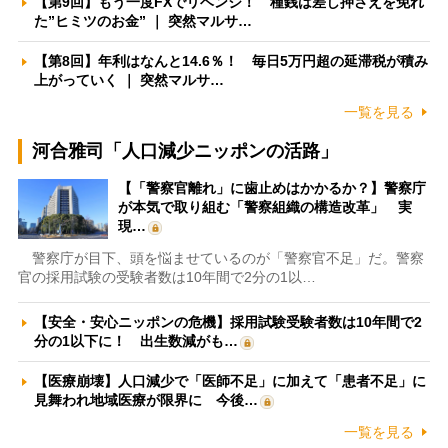
【第9回】もう一度FXでリベンジ！ 種銭は差し押さえを免れ
た”ヒミツのお金” ｜ 突然マルサ…
【第8回】年利はなんと14.6％！ 毎日5万円超の延滞税が積み
上がっていく ｜ 突然マルサ…
一覧を見る
河合雅司「人口減少ニッポンの活路」
【「警察官離れ」に歯止めはかかるか？】警察庁
が本気で取り組む「警察組織の構造改革」 実
現…
警察庁が目下、頭を悩ませているのが「警察官不足」だ。警察
官の採用試験の受験者数は10年間で2分の1以…
【安全・安心ニッポンの危機】採用試験受験者数は10年間で2
分の1以下に！ 出生数減がも…
【医療崩壊】人口減少で「医師不足」に加えて「患者不足」に
見舞われ地域医療が限界に 今後…
一覧を見る