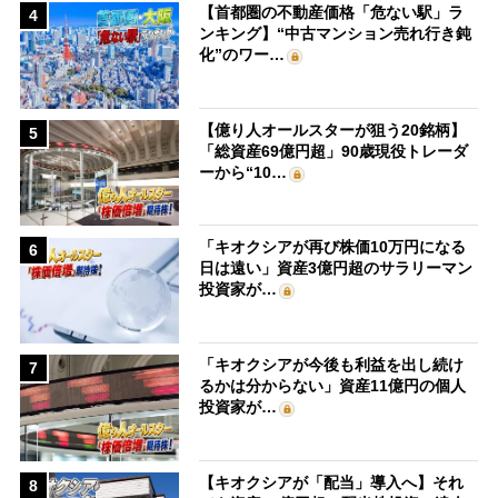
【首都圏の不動産価格「危ない駅」ラ
4
ンキング】“中古マンション売れ行き鈍
化”のワー…
【億り人オールスターが狙う20銘柄】
5
「総資産69億円超」90歳現役トレーダ
ーから“10…
「キオクシアが再び株価10万円になる
6
日は遠い」資産3億円超のサラリーマン
投資家が…
「キオクシアが今後も利益を出し続け
7
るかは分からない」資産11億円の個人
投資家が…
【キオクシアが「配当」導入へ】それ
8