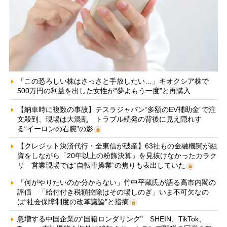
「この恐ろしい株はさっさと手放したい…」キオクシア株で
500万円の利益を出した女性が“夢よもう一度”と再購入
【納車時に複数の事故】テスラジャパン“多額のEV補助金”で注
文殺到、現場は大混乱 トラブル続発の背後に見え隠れす
る“イーロンの右腕”の影
【クレジット決済代行・全東信が破産】63社もの金融機関が融
資をしながら「20年以上の粉飾決算」を見抜けなかったカラク
リ 営業現場では“自転車操業”の焦りも表出していた
「何がやりたいのか分からない」竹中平蔵氏が語る高市内閣の
評価 「給付付き税額控除はその場しのぎ」いま不可欠なの
は“社会保障制度の改革議論”と指摘
急増する中国企業の“国籍ロンダリング” SHEIN、TikTok、