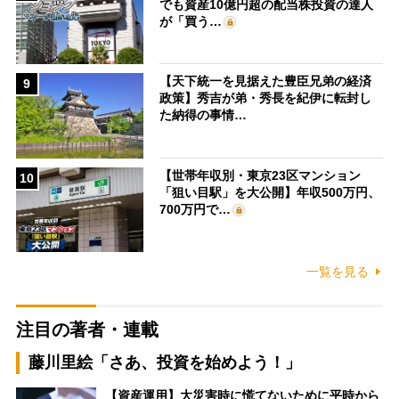
でも資産10億円超の配当株投資の達人
が「買う…
【天下統一を見据えた豊臣兄弟の経済
9
政策】秀吉が弟・秀長を紀伊に転封し
た納得の事情…
【世帯年収別・東京23区マンション
10
「狙い目駅」を大公開】年収500万円、
700万円で…
一覧を見る
注目の著者・連載
藤川里絵「さあ、投資を始めよう！」
【資産運用】大災害時に慌てないために平時から