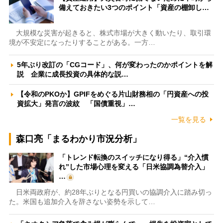
備えておきたい3つのポイント「資産の棚卸し…
大規模な災害が起きると、株式市場が大きく動いたり、取引環
境が不安定になったりすることがある。一方…
5年ぶり改訂の「CGコード」、何が変わったのかポイントを解
説 企業に成長投資の具体的な説…
【令和のPKOか】GPIFをめぐる片山財務相の「円資産への投
資拡大」発言の波紋 「国債重視」…
一覧を見る
森口亮「まるわかり市況分析」
「トレンド転換のスイッチになり得る」“介入慣
れ”した市場心理を変える「日米協調為替介入」
…
日米両政府が、約28年ぶりとなる円買いの協調介入に踏み切っ
た。米国も追加介入を辞さない姿勢を示して…