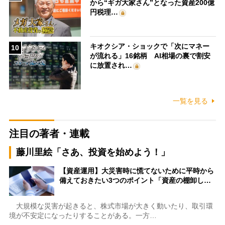
から“ギガ大家さん”となった資産200億
円税理…
キオクシア・ショックで「次にマネー
10
が流れる」16銘柄 AI相場の裏で割安
に放置され…
一覧を見る
注目の著者・連載
藤川里絵「さあ、投資を始めよう！」
【資産運用】大災害時に慌てないために平時から
備えておきたい3つのポイント「資産の棚卸し…
大規模な災害が起きると、株式市場が大きく動いたり、取引環
境が不安定になったりすることがある。一方…