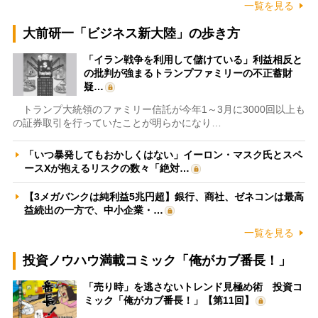
一覧を見る
大前研一「ビジネス新大陸」の歩き方
「イラン戦争を利用して儲けている」利益相反と
の批判が強まるトランプファミリーの不正蓄財
疑…
トランプ大統領のファミリー信託が今年1～3月に3000回以上も
の証券取引を行っていたことが明らかになり…
「いつ暴発してもおかしくはない」イーロン・マスク氏とスペ
ースXが抱えるリスクの数々「絶対…
【3メガバンクは純利益5兆円超】銀行、商社、ゼネコンは最高
益続出の一方で、中小企業・…
一覧を見る
投資ノウハウ満載コミック「俺がカブ番長！」
「売り時」を逃さないトレンド見極め術 投資コ
ミック「俺がカブ番長！」【第11回】