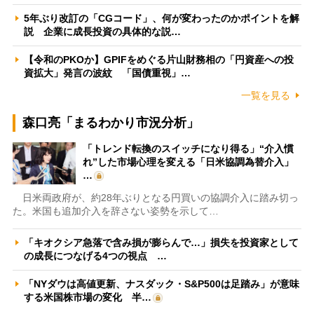
5年ぶり改訂の「CGコード」、何が変わったのかポイントを解
説 企業に成長投資の具体的な説…
【令和のPKOか】GPIFをめぐる片山財務相の「円資産への投
資拡大」発言の波紋 「国債重視」…
一覧を見る
森口亮「まるわかり市況分析」
「トレンド転換のスイッチになり得る」“介入慣
れ”した市場心理を変える「日米協調為替介入」
…
日米両政府が、約28年ぶりとなる円買いの協調介入に踏み切っ
た。米国も追加介入を辞さない姿勢を示して…
「キオクシア急落で含み損が膨らんで…」損失を投資家として
の成長につなげる4つの視点 …
「NYダウは高値更新、ナスダック・S&P500は足踏み」が意味
する米国株市場の変化 半…