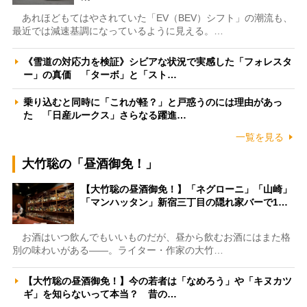
あれほどもてはやされていた「EV（BEV）シフト」の潮流も、
最近では減速基調になっているように見える。…
《雪道の対応力を検証》シビアな状況で実感した「フォレスタ
ー」の真価 「ターボ」と「スト…
乗り込むと同時に「これが軽？」と戸惑うのには理由があっ
た 「日産ルークス」さらなる躍進…
一覧を見る
大竹聡の「昼酒御免！」
【大竹聡の昼酒御免！】「ネグローニ」「山崎」
「マンハッタン」新宿三丁目の隠れ家バーで1…
お酒はいつ飲んでもいいものだが、昼から飲むお酒にはまた格
別の味わいがある――。ライター・作家の大竹…
【大竹聡の昼酒御免！】今の若者は「なめろう」や「キヌカツ
ギ」を知らないって本当？ 昔の…