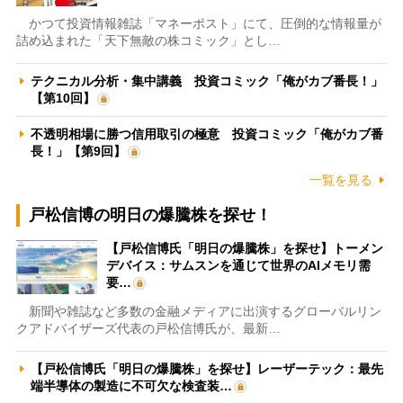
かつて投資情報雑誌「マネーポスト」にて、圧倒的な情報量が
詰め込まれた「天下無敵の株コミック」とし…
テクニカル分析・集中講義 投資コミック「俺がカブ番長！」
【第10回】
不透明相場に勝つ信用取引の極意 投資コミック「俺がカブ番
長！」【第9回】
一覧を見る
戸松信博の明日の爆騰株を探せ！
【戸松信博氏「明日の爆騰株」を探せ】トーメン
デバイス：サムスンを通じて世界のAIメモリ需
要…
新聞や雑誌など多数の金融メディアに出演するグローバルリン
クアドバイザーズ代表の戸松信博氏が、最新…
【戸松信博氏「明日の爆騰株」を探せ】レーザーテック：最先
端半導体の製造に不可欠な検査装…