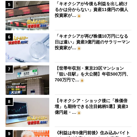
「キオクシアが今後も利益を出し続け
5
るかは分からない」資産11億円の個人
投資家が…
「キオクシアが再び株価10万円になる
6
日は遠い」資産3億円超のサラリーマン
投資家が…
【世帯年収別・東京23区マンション
7
「狙い目駅」を大公開】年収500万円、
700万円で…
【キオクシア・ショック後に「株価倍
8
増」も期待できる注目銘柄5選】資産3
億円超・…
《利益は年5億円前後》住み込みバイト
9