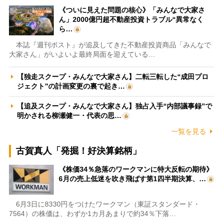
《ついに見えた問題の核心》「みんなで大家さ
ん」2000億円超不動産投資トラブル“異常なく
ら…
本誌『週刊ポスト』が追及してきた不動産投資商品「みんなで
大家さん」がいよいよ最終局面を迎えている…
【独走スクープ・みんなで大家さん】二転三転した“成田プロ
ジェクト”の計画変更の裏で起き…
【追及スクープ・みんなで大家さん】独占入手“内部議事録”で
明かされる柳瀬健一・代表の思…
一覧を見る
古賀真人「発掘！好決算銘柄」
《株価34％急落のワークマンに特大反転の期待》
6月の売上低迷を吹き飛ばす第1四半期決算、…
6月3日に8330円をつけたワークマン（東証スタンダード・
7564）の株価は、わずか1カ月あまりで約34％下落…