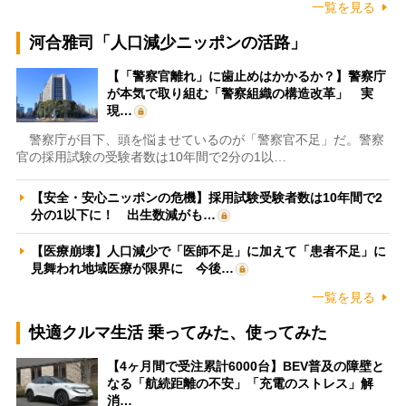
一覧を見る
河合雅司「人口減少ニッポンの活路」
【「警察官離れ」に歯止めはかかるか？】警察庁
が本気で取り組む「警察組織の構造改革」 実
現…
警察庁が目下、頭を悩ませているのが「警察官不足」だ。警察
官の採用試験の受験者数は10年間で2分の1以…
【安全・安心ニッポンの危機】採用試験受験者数は10年間で2
分の1以下に！ 出生数減がも…
【医療崩壊】人口減少で「医師不足」に加えて「患者不足」に
見舞われ地域医療が限界に 今後…
一覧を見る
快適クルマ生活 乗ってみた、使ってみた
【4ヶ月間で受注累計6000台】BEV普及の障壁と
なる「航続距離の不安」「充電のストレス」解
消…