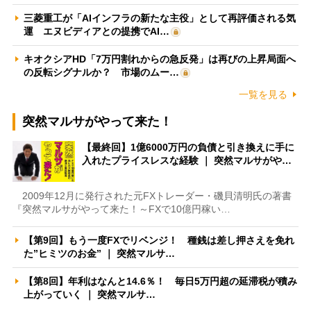
三菱重工が「AIインフラの新たな主役」として再評価される気
運 エヌビディアとの提携でAI…
キオクシアHD「7万円割れからの急反発」は再びの上昇局面へ
の反転シグナルか？ 市場のムー…
一覧を見る
突然マルサがやって来た！
【最終回】1億6000万円の負債と引き換えに手に
入れたプライスレスな経験 ｜ 突然マルサがや…
2009年12月に発行された元FXトレーダー・磯貝清明氏の著書
『突然マルサがやって来た！～FXで10億円稼い…
【第9回】もう一度FXでリベンジ！ 種銭は差し押さえを免れ
た”ヒミツのお金” ｜ 突然マルサ…
【第8回】年利はなんと14.6％！ 毎日5万円超の延滞税が積み
上がっていく ｜ 突然マルサ…