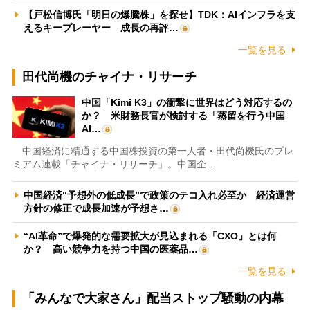
【戸松信博氏「明日の爆騰株」を探せ】TDK：AIインフラを支
えるキープレーヤー 成長の再評…
一覧を見る
田代尚機のチャイナ・リサーチ
中国「Kimi K3」の衝撃に世界はどう対応するの
か？ 米財務長官が検討する「蒸留を行う中国
AI…
中国経済に精通する中国株投資の第一人者・田代尚機氏のプレ
ミアム連載「チャイナ・リサーチ」。中国企…
中国経済“予想外の低成長”で政策のテコ入れ必至か 経済運営
方針の修正で成長加速が予想さ…
“AI革命”で爆発的な需要拡大が見込まれる「CXO」とは何
か？ 高い競争力を持つ中国の医薬品…
一覧を見る
「みんなで大家さん」配当ストップ騒動の内幕