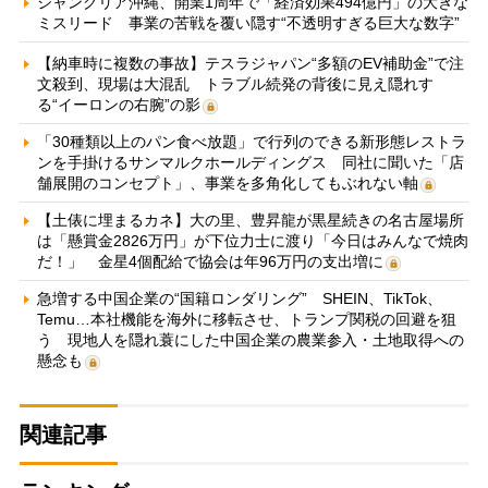
ジャングリア沖縄、開業1周年で「経済効果494億円」の大きな
ミスリード 事業の苦戦を覆い隠す“不透明すぎる巨大な数字”
【納車時に複数の事故】テスラジャパン“多額のEV補助金”で注
文殺到、現場は大混乱 トラブル続発の背後に見え隠れす
る“イーロンの右腕”の影
「30種類以上のパン食べ放題」で行列のできる新形態レストラ
ンを手掛けるサンマルクホールディングス 同社に聞いた「店
舗展開のコンセプト」、事業を多角化してもぶれない軸
【土俵に埋まるカネ】大の里、豊昇龍が黒星続きの名古屋場所
は「懸賞金2826万円」が下位力士に渡り「今日はみんなで焼肉
だ！」 金星4個配給で協会は年96万円の支出増に
急増する中国企業の“国籍ロンダリング” SHEIN、TikTok、
Temu…本社機能を海外に移転させ、トランプ関税の回避を狙
う 現地人を隠れ蓑にした中国企業の農業参入・土地取得への
懸念も
関連記事