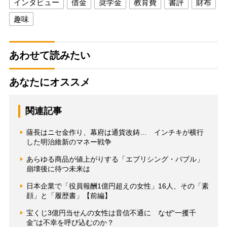
インタビュー
借金
奨学金
教育費
書評
財布
趣味
あわせて読みたい
あなたにオススメ
関連記事
薩長はニセ金作り、幕府は通貨改鋳… インチキが横行
した明治維新のマネー戦争
あらゆる商品が値上がりする「エブリシング・バブル」
崩壊後に待つ未来は
日本企業で「役員報酬1億円超えの女性」16人、その「素
顔」と「履歴書」【前編】
宝くじ3億円当せんの女性は音信不通に なぜ“一攫千
金”は不幸を呼び込むのか？