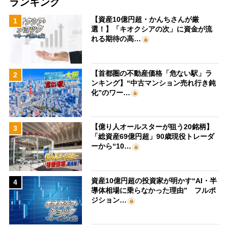
ランキング
【資産10億円超・かんちさんが厳
1
選！】「キオクシアの次」に資金が流
れる期待の高…
【首都圏の不動産価格「危ない駅」ラ
2
ンキング】“中古マンション売れ行き鈍
化”のワー…
【億り人オールスターが狙う20銘柄】
3
「総資産69億円超」90歳現役トレーダ
ーから“10…
資産10億円超の投資家が明かす“AI・半
4
導体相場に乗らなかった理由” フルポ
ジション…