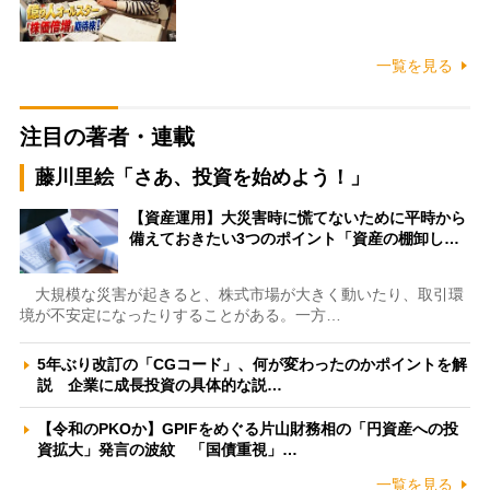
一覧を見る
注目の著者・連載
藤川里絵「さあ、投資を始めよう！」
【資産運用】大災害時に慌てないために平時から
備えておきたい3つのポイント「資産の棚卸し…
大規模な災害が起きると、株式市場が大きく動いたり、取引環
境が不安定になったりすることがある。一方…
5年ぶり改訂の「CGコード」、何が変わったのかポイントを解
説 企業に成長投資の具体的な説…
【令和のPKOか】GPIFをめぐる片山財務相の「円資産への投
資拡大」発言の波紋 「国債重視」…
一覧を見る