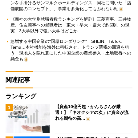
ンを手掛けるサンマルクホールディングス 同社に聞いた「店
舗展開のコンセプト」、事業を多角化してもぶれない軸
《商社の大学別就職者数ランキングを解剖》三菱商事、三井物
産、住友商事への就職者は「東大・早大・慶大で約6割」の現
実 3大学以外で強い大学はどこか
急増する中国企業の“国籍ロンダリング” SHEIN、TikTok、
Temu…本社機能を海外に移転させ、トランプ関税の回避を狙
う 現地人を隠れ蓑にした中国企業の農業参入・土地取得への
懸念も
関連記事
ランキング
【資産10億円超・かんちさんが厳
1
選！】「キオクシアの次」に資金が流
れる期待の高…