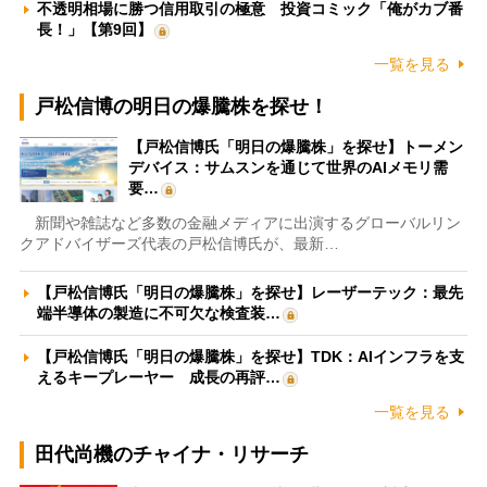
不透明相場に勝つ信用取引の極意 投資コミック「俺がカブ番
長！」【第9回】
一覧を見る
戸松信博の明日の爆騰株を探せ！
【戸松信博氏「明日の爆騰株」を探せ】トーメン
デバイス：サムスンを通じて世界のAIメモリ需
要…
新聞や雑誌など多数の金融メディアに出演するグローバルリン
クアドバイザーズ代表の戸松信博氏が、最新…
【戸松信博氏「明日の爆騰株」を探せ】レーザーテック：最先
端半導体の製造に不可欠な検査装…
【戸松信博氏「明日の爆騰株」を探せ】TDK：AIインフラを支
えるキープレーヤー 成長の再評…
一覧を見る
田代尚機のチャイナ・リサーチ