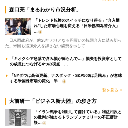
森口亮「まるわかり市況分析」
「トレンド転換のスイッチになり得る」“介入慣
れ”した市場心理を変える「日米協調為替介入」
…
日米両政府が、約28年ぶりとなる円買いの協調介入に踏み切っ
た。米国も追加介入を辞さない姿勢を示して…
「キオクシア急落で含み損が膨らんで…」損失を投資家として
の成長につなげる4つの視点 …
「NYダウは高値更新、ナスダック・S&P500は足踏み」が意味
する米国株市場の変化 半…
一覧を見る
大前研一「ビジネス新大陸」の歩き方
「イラン戦争を利用して儲けている」利益相反と
の批判が強まるトランプファミリーの不正蓄財
疑…