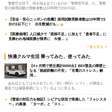
警察庁が目下、頭を悩ませているのが「警察官不足」だ。警察
官の採用試験の受験者数は10年間で2分の1以…
【安全・安心ニッポンの危機】採用試験受験者数は10年間で2
分の1以下に！ 出生数減がも…
【医療崩壊】人口減少で「医師不足」に加えて「患者不足」に
見舞われ地域医療が限界に 今後…
一覧を見る
快適クルマ生活 乗ってみた、使ってみた
【4ヶ月間で受注累計6000台】BEV普及の障壁と
なる「航続距離の不安」「充電のストレス」解
消…
あれほどもてはやされていた「EV（BEV）シフト」の潮流も、
最近では減速基調になっているように見える。…
《雪道の対応力を検証》シビアな状況で実感した「フォレスタ
ー」の真価 「ターボ」と「スト…