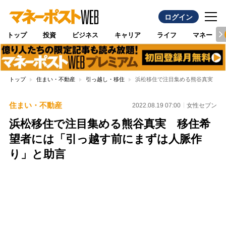
ログイン
トップ
投資
ビジネス
キャリア
ライフ
マネー
トップ
住まい・不動産
引っ越し・移住
浜松移住で注目集める熊谷真実 移
住まい・不動産
2022.08.19 07:00
女性セブン
浜松移住で注目集める熊谷真実 移住希
望者には「引っ越す前にまずは人脈作
り」と助言
Loaded
:
100.00%
/
Unmute