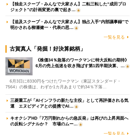
【独走スクープ・みんなで大家さん】二転三転した“成田プロ
ジェクト”の計画変更の裏で起き…
【追及スクープ・みんなで大家さん】独占入手“内部議事録”で
明かされる柳瀬健一・代表の思…
一覧を見る
古賀真人「発掘！好決算銘柄」
《株価34％急落のワークマンに特大反転の期待》
6月の売上低迷を吹き飛ばす第1四半期決算、…
6月3日に8330円をつけたワークマン（東証スタンダード・
7564）の株価は、わずか1カ月あまりで約34％下落…
三菱重工が「AIインフラの新たな主役」として再評価される気
運 エヌビディアとの提携でAI…
キオクシアHD「7万円割れからの急反発」は再びの上昇局面へ
の反転シグナルか？ 市場のムー…
一覧を見る