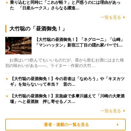
乗り込むと同時に「これが軽？」と戸惑うのには理由があっ
た 「日産ルークス」さらなる躍進…
一覧を見る
大竹聡の「昼酒御免！」
【大竹聡の昼酒御免！】「ネグローニ」「山崎」
「マンハッタン」新宿三丁目の隠れ家バーで1…
お酒はいつ飲んでもいいものだが、昼から飲むお酒にはまた格
別の味わいがある――。ライター・作家の大竹…
【大竹聡の昼酒御免！】今の若者は「なめろう」や「キヌカツ
ギ」を知らないって本当？ 昔の…
【大竹聡の昼酒御免！】京急線で多摩川越えて「川崎の大衆酒
場」へと昼酒旅 押し寄せるノス…
一覧を見る
著者・連載の一覧を見る