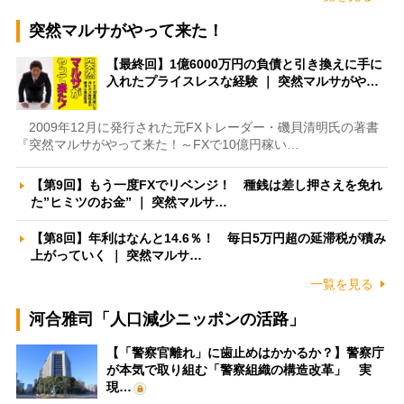
突然マルサがやって来た！
【最終回】1億6000万円の負債と引き換えに手に
入れたプライスレスな経験 ｜ 突然マルサがや…
2009年12月に発行された元FXトレーダー・磯貝清明氏の著書
『突然マルサがやって来た！～FXで10億円稼い…
【第9回】もう一度FXでリベンジ！ 種銭は差し押さえを免れ
た”ヒミツのお金” ｜ 突然マルサ…
【第8回】年利はなんと14.6％！ 毎日5万円超の延滞税が積み
上がっていく ｜ 突然マルサ…
一覧を見る
河合雅司「人口減少ニッポンの活路」
【「警察官離れ」に歯止めはかかるか？】警察庁
が本気で取り組む「警察組織の構造改革」 実
現…