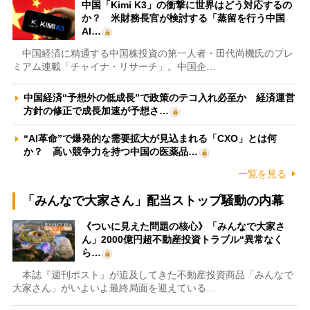
中国「Kimi K3」の衝撃に世界はどう対応するの
か？ 米財務長官が検討する「蒸留を行う中国
AI…
中国経済に精通する中国株投資の第一人者・田代尚機氏のプレ
ミアム連載「チャイナ・リサーチ」。中国企…
中国経済“予想外の低成長”で政策のテコ入れ必至か 経済運営
方針の修正で成長加速が予想さ…
“AI革命”で爆発的な需要拡大が見込まれる「CXO」とは何
か？ 高い競争力を持つ中国の医薬品…
一覧を見る
「みんなで大家さん」配当ストップ騒動の内幕
《ついに見えた問題の核心》「みんなで大家さ
ん」2000億円超不動産投資トラブル“異常なく
ら…
本誌『週刊ポスト』が追及してきた不動産投資商品「みんなで
大家さん」がいよいよ最終局面を迎えている…