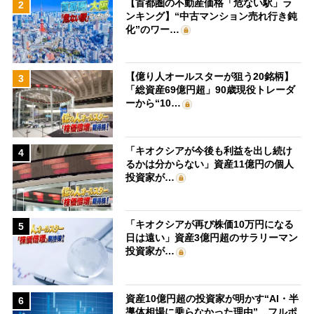
【首都圏の不動産価格「危ない駅」ラ
2
ンキング】“中古マンション売れ行き鈍
化”のワー…
【億り人オールスターが狙う20銘柄】
3
「総資産69億円超」90歳現役トレーダ
ーから“10…
「キオクシアが今後も利益を出し続け
4
るかは分からない」資産11億円の個人
投資家が…
「キオクシアが再び株価10万円になる
5
日は遠い」資産3億円超のサラリーマン
投資家が…
資産10億円超の投資家が明かす“AI・半
6
導体相場に乗らなかった理由” フルポ