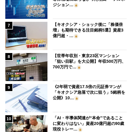
ジション…
【キオクシア・ショック後に「株価倍
7
増」も期待できる注目銘柄5選】資産3
億円超・…
【世帯年収別・東京23区マンション
8
「狙い目駅」を大公開】年収500万円、
700万円で…
《2年弱で資産17.5倍の元証券マンが
9
「キオクシア急落で次に狙う」5銘柄を
公開》10…
「AI・半導体関連が“本命”であること
10
に変わりはない」資産20億円超の90歳
現役トレー…