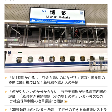
「約5時間かかるし、料金も高いのになぜ？」東京～博多間の
移動に飛行機ではなく新幹線を選ぶ人の事情
「何がやりたいのか分からない」竹中平蔵氏が語る高市内閣の
評価 「給付付き税額控除はその場しのぎ」いま不可欠なの
は“社会保障制度の改革議論”と指摘
「30種類以上のパン食べ放題」で行列のできる新形態レストラ