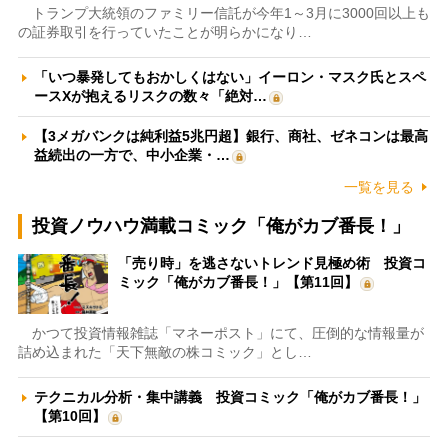
トランプ大統領のファミリー信託が今年1～3月に3000回以上も
の証券取引を行っていたことが明らかになり…
「いつ暴発してもおかしくはない」イーロン・マスク氏とスペ
ースXが抱えるリスクの数々「絶対…
【3メガバンクは純利益5兆円超】銀行、商社、ゼネコンは最高
益続出の一方で、中小企業・…
一覧を見る
投資ノウハウ満載コミック「俺がカブ番長！」
「売り時」を逃さないトレンド見極め術 投資コ
ミック「俺がカブ番長！」【第11回】
かつて投資情報雑誌「マネーポスト」にて、圧倒的な情報量が
詰め込まれた「天下無敵の株コミック」とし…
テクニカル分析・集中講義 投資コミック「俺がカブ番長！」
【第10回】