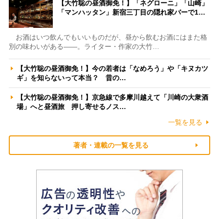
【大竹聡の昼酒御免！】「ネグローニ」「山崎」
「マンハッタン」新宿三丁目の隠れ家バーで1…
お酒はいつ飲んでもいいものだが、昼から飲むお酒にはまた格
別の味わいがある――。ライター・作家の大竹…
【大竹聡の昼酒御免！】今の若者は「なめろう」や「キヌカツ
ギ」を知らないって本当？ 昔の…
【大竹聡の昼酒御免！】京急線で多摩川越えて「川崎の大衆酒
場」へと昼酒旅 押し寄せるノス…
一覧を見る
著者・連載の一覧を見る