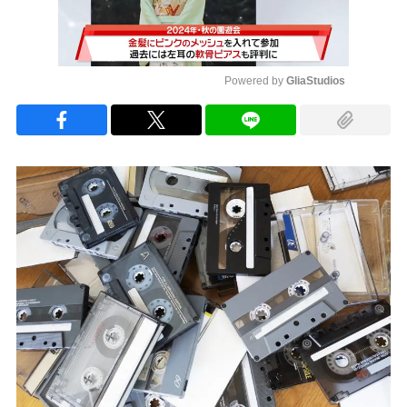
Powered by 
GliaStudios
Mute