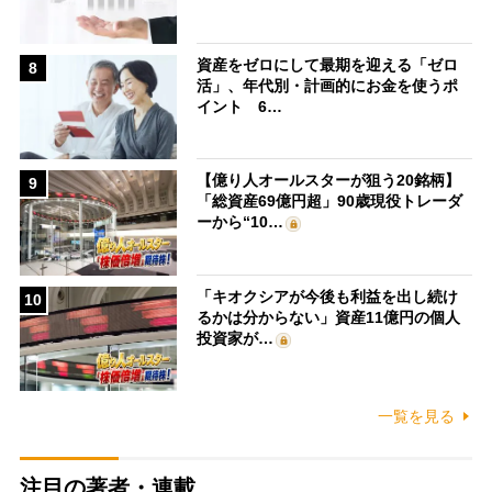
資産をゼロにして最期を迎える「ゼロ
8
活」、年代別・計画的にお金を使うポ
イント 6…
【億り人オールスターが狙う20銘柄】
9
「総資産69億円超」90歳現役トレーダ
ーから“10…
「キオクシアが今後も利益を出し続け
10
るかは分からない」資産11億円の個人
投資家が…
一覧を見る
注目の著者・連載