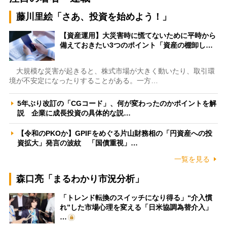
藤川里絵「さあ、投資を始めよう！」
【資産運用】大災害時に慌てないために平時から
備えておきたい3つのポイント「資産の棚卸し…
大規模な災害が起きると、株式市場が大きく動いたり、取引環
境が不安定になったりすることがある。一方…
5年ぶり改訂の「CGコード」、何が変わったのかポイントを解
説 企業に成長投資の具体的な説…
【令和のPKOか】GPIFをめぐる片山財務相の「円資産への投
資拡大」発言の波紋 「国債重視」…
一覧を見る
森口亮「まるわかり市況分析」
「トレンド転換のスイッチになり得る」“介入慣
れ”した市場心理を変える「日米協調為替介入」
…