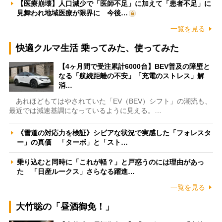
【医療崩壊】人口減少で「医師不足」に加えて「患者不足」に
見舞われ地域医療が限界に 今後…
一覧を見る
快適クルマ生活 乗ってみた、使ってみた
【4ヶ月間で受注累計6000台】BEV普及の障壁と
なる「航続距離の不安」「充電のストレス」解
消…
あれほどもてはやされていた「EV（BEV）シフト」の潮流も、
最近では減速基調になっているように見える。…
《雪道の対応力を検証》シビアな状況で実感した「フォレスタ
ー」の真価 「ターボ」と「スト…
乗り込むと同時に「これが軽？」と戸惑うのには理由があっ
た 「日産ルークス」さらなる躍進…
一覧を見る
大竹聡の「昼酒御免！」