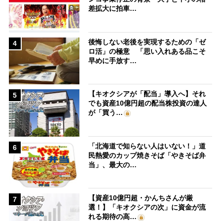
差拡大に拍車…
後悔しない老後を実現するための「ゼ
4
ロ活」の極意 「思い入れある品こそ
早めに手放す…
【キオクシアが「配当」導入へ】それ
5
でも資産10億円超の配当株投資の達人
が「買う…
「北海道で知らない人はいない！」道
6
民熱愛のカップ焼きそば「やきそば弁
当」、最大の…
【資産10億円超・かんちさんが厳
7
選！】「キオクシアの次」に資金が流
れる期待の高…