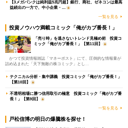
【3メガバンクは純利益5兆円超】銀行、商社、ゼネコンは最高
益続出の一方で、中小企業・…
一覧を見る
投資ノウハウ満載コミック「俺がカブ番長！」
「売り時」を逃さないトレンド見極め術 投資コ
ミック「俺がカブ番長！」【第11回】
かつて投資情報雑誌「マネーポスト」にて、圧倒的な情報量が
詰め込まれた「天下無敵の株コミック」とし…
テクニカル分析・集中講義 投資コミック「俺がカブ番長！」
【第10回】
不透明相場に勝つ信用取引の極意 投資コミック「俺がカブ番
長！」【第9回】
一覧を見る
戸松信博の明日の爆騰株を探せ！