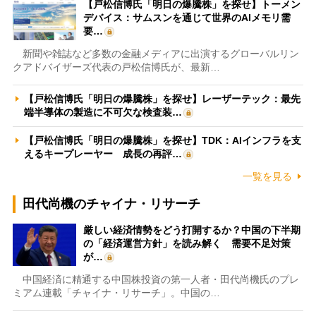
【戸松信博氏「明日の爆騰株」を探せ】トーメン
デバイス：サムスンを通じて世界のAIメモリ需
要…
新聞や雑誌など多数の金融メディアに出演するグローバルリン
クアドバイザーズ代表の戸松信博氏が、最新…
【戸松信博氏「明日の爆騰株」を探せ】レーザーテック：最先
端半導体の製造に不可欠な検査装…
【戸松信博氏「明日の爆騰株」を探せ】TDK：AIインフラを支
えるキープレーヤー 成長の再評…
一覧を見る
田代尚機のチャイナ・リサーチ
厳しい経済情勢をどう打開するか？中国の下半期
の「経済運営方針」を読み解く 需要不足対策
が…
中国経済に精通する中国株投資の第一人者・田代尚機氏のプレ
ミアム連載「チャイナ・リサーチ」。中国の…