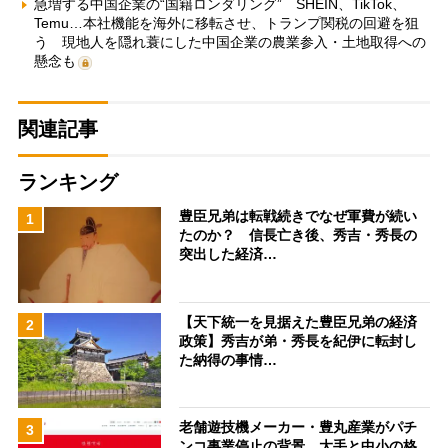
急増する中国企業の“国籍ロンダリング” SHEIN、TikTok、
Temu…本社機能を海外に移転させ、トランプ関税の回避を狙
う 現地人を隠れ蓑にした中国企業の農業参入・土地取得への
懸念も
関連記事
ランキング
豊臣兄弟は転戦続きでなぜ軍費が続い
1
たのか？ 信長亡き後、秀吉・秀長の
突出した経済…
【天下統一を見据えた豊臣兄弟の経済
2
政策】秀吉が弟・秀長を紀伊に転封し
た納得の事情…
老舗遊技機メーカー・豊丸産業がパチ
3
ンコ事業停止の背景 大手と中小の格