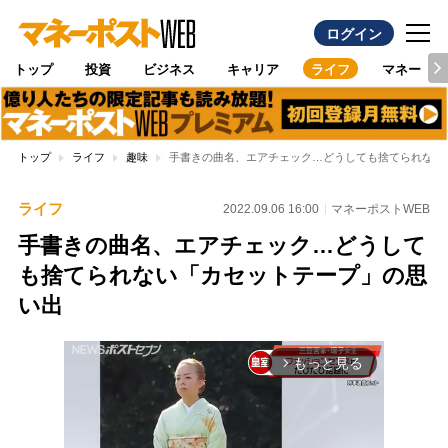
ログイン
トップ
投資
ビジネス
キャリア
ライフ
マネー
トップ
ライフ
趣味
手書きの曲名、エアチェック…どうしても捨てられない
ライフ
2022.09.06 16:00
マネーポストWEB
手書きの曲名、エアチェック…どうして
も捨てられない「カセットテープ」の思
い出
もっと見る
arrow_forward_ios