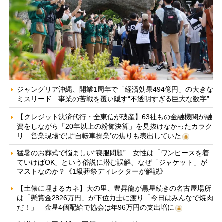
ジャングリア沖縄、開業1周年で「経済効果494億円」の大きな
ミスリード 事業の苦戦を覆い隠す“不透明すぎる巨大な数字”
【クレジット決済代行・全東信が破産】63社もの金融機関が融
資をしながら「20年以上の粉飾決算」を見抜けなかったカラク
リ 営業現場では“自転車操業”の焦りも表出していた
猛暑のお葬式で悩ましい“喪服問題” 女性は「ワンピースを着
ていけばOK」という俗説に潜む誤解、なぜ「ジャケット」が
マストなのか？《1級葬祭ディレクターが解説》
【土俵に埋まるカネ】大の里、豊昇龍が黒星続きの名古屋場所
は「懸賞金2826万円」が下位力士に渡り「今日はみんなで焼肉
だ！」 金星4個配給で協会は年96万円の支出増に