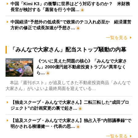
中国「Kimi K3」の衝撃に世界はどう対応するのか？ 米財務
長官が検討する「蒸留を行う中国…
中国経済“予想外の低成長”で政策のテコ入れ必至か 経済運営
方針の修正で成長加速が予想さ…
一覧を見る
「みんなで大家さん」配当ストップ騒動の内幕
《ついに見えた問題の核心》「みんなで大家さ
ん」2000億円超不動産投資トラブル“異常なく
ら…
本誌『週刊ポスト』が追及してきた不動産投資商品「みんなで
大家さん」がいよいよ最終局面を迎えている…
【独走スクープ・みんなで大家さん】二転三転した“成田プロ
ジェクト”の計画変更の裏で起き…
【追及スクープ・みんなで大家さん】独占入手“内部議事録”で
明かされる柳瀬健一・代表の思…
一覧を見る