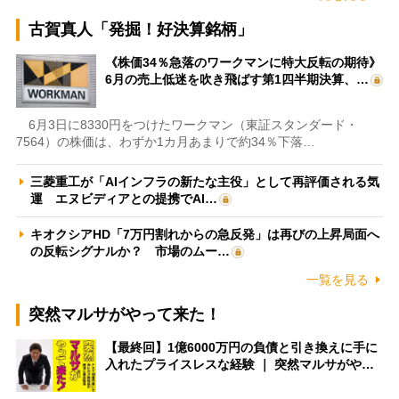
古賀真人「発掘！好決算銘柄」
《株価34％急落のワークマンに特大反転の期待》
6月の売上低迷を吹き飛ばす第1四半期決算、…
6月3日に8330円をつけたワークマン（東証スタンダード・
7564）の株価は、わずか1カ月あまりで約34％下落…
三菱重工が「AIインフラの新たな主役」として再評価される気
運 エヌビディアとの提携でAI…
キオクシアHD「7万円割れからの急反発」は再びの上昇局面へ
の反転シグナルか？ 市場のムー…
一覧を見る
突然マルサがやって来た！
【最終回】1億6000万円の負債と引き換えに手に
入れたプライスレスな経験 ｜ 突然マルサがや…