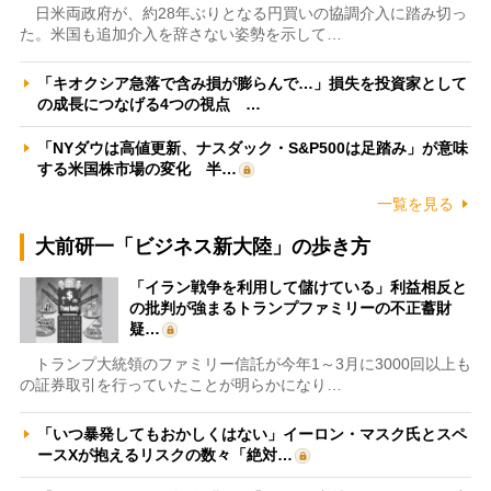
日米両政府が、約28年ぶりとなる円買いの協調介入に踏み切っ
た。米国も追加介入を辞さない姿勢を示して…
「キオクシア急落で含み損が膨らんで…」損失を投資家として
の成長につなげる4つの視点 …
「NYダウは高値更新、ナスダック・S&P500は足踏み」が意味
する米国株市場の変化 半…
一覧を見る
大前研一「ビジネス新大陸」の歩き方
「イラン戦争を利用して儲けている」利益相反と
の批判が強まるトランプファミリーの不正蓄財
疑…
トランプ大統領のファミリー信託が今年1～3月に3000回以上も
の証券取引を行っていたことが明らかになり…
「いつ暴発してもおかしくはない」イーロン・マスク氏とスペ
ースXが抱えるリスクの数々「絶対…