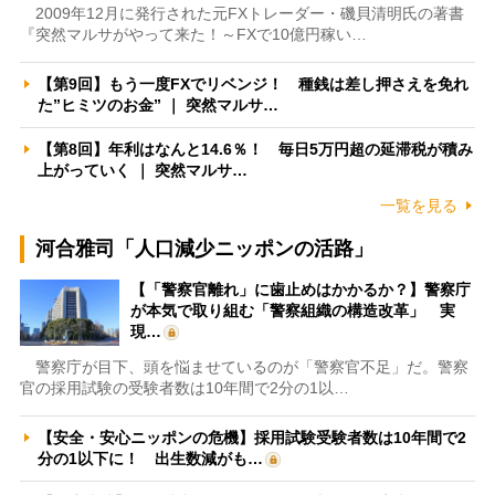
2009年12月に発行された元FXトレーダー・磯貝清明氏の著書
『突然マルサがやって来た！～FXで10億円稼い…
【第9回】もう一度FXでリベンジ！ 種銭は差し押さえを免れ
た”ヒミツのお金” ｜ 突然マルサ…
【第8回】年利はなんと14.6％！ 毎日5万円超の延滞税が積み
上がっていく ｜ 突然マルサ…
一覧を見る
河合雅司「人口減少ニッポンの活路」
【「警察官離れ」に歯止めはかかるか？】警察庁
が本気で取り組む「警察組織の構造改革」 実
現…
警察庁が目下、頭を悩ませているのが「警察官不足」だ。警察
官の採用試験の受験者数は10年間で2分の1以…
【安全・安心ニッポンの危機】採用試験受験者数は10年間で2
分の1以下に！ 出生数減がも…