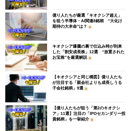
億り人たちが厳選「キオクシア超え」
を狙う半導体・AI関連8銘柄 “大化け
期待の大本命”は？
キオクシア爆騰の裏で仕込み時が到来
した「割安成長株」12選 “放置された
お宝株”を厳選解説
【キオクシアと同じ構図】億り人たち
が注目する「親会社よりも成長しうる
子会社銘柄」9選
【億り人たちが狙う「第2のキオクシ
ア」11選】注目の「IPOセカンダリー投
資銘柄」を一挙紹介