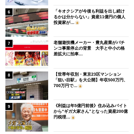
「キオクシアが今後も利益を出し続け
6
るかは分からない」資産11億円の個人
投資家が…
老舗遊技機メーカー・豊丸産業がパチ
7
ンコ事業停止の背景 大手と中小の格
差拡大に拍車…
【世帯年収別・東京23区マンション
8
「狙い目駅」を大公開】年収500万円、
700万円で…
《利益は年5億円前後》住み込みバイト
9
から“ギガ大家さん”となった資産200億
円税理…