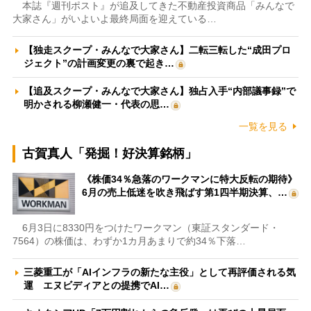
本誌『週刊ポスト』が追及してきた不動産投資商品「みんなで
大家さん」がいよいよ最終局面を迎えている…
【独走スクープ・みんなで大家さん】二転三転した“成田プロ
ジェクト”の計画変更の裏で起き…
【追及スクープ・みんなで大家さん】独占入手“内部議事録”で
明かされる柳瀬健一・代表の思…
一覧を見る
古賀真人「発掘！好決算銘柄」
《株価34％急落のワークマンに特大反転の期待》
6月の売上低迷を吹き飛ばす第1四半期決算、…
6月3日に8330円をつけたワークマン（東証スタンダード・
7564）の株価は、わずか1カ月あまりで約34％下落…
三菱重工が「AIインフラの新たな主役」として再評価される気
運 エヌビディアとの提携でAI…