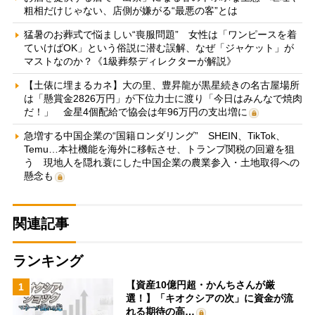
粗相だけじゃない、店側が嫌がる“最悪の客”とは
猛暑のお葬式で悩ましい“喪服問題” 女性は「ワンピースを着
ていけばOK」という俗説に潜む誤解、なぜ「ジャケット」が
マストなのか？《1級葬祭ディレクターが解説》
【土俵に埋まるカネ】大の里、豊昇龍が黒星続きの名古屋場所
は「懸賞金2826万円」が下位力士に渡り「今日はみんなで焼肉
だ！」 金星4個配給で協会は年96万円の支出増に
急増する中国企業の“国籍ロンダリング” SHEIN、TikTok、
Temu…本社機能を海外に移転させ、トランプ関税の回避を狙
う 現地人を隠れ蓑にした中国企業の農業参入・土地取得への
懸念も
関連記事
ランキング
【資産10億円超・かんちさんが厳
1
選！】「キオクシアの次」に資金が流
れる期待の高…