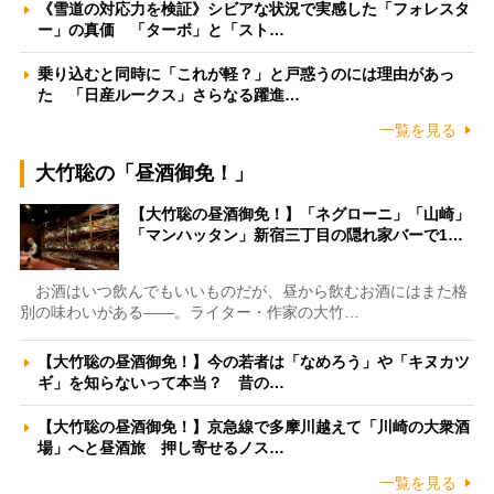
《雪道の対応力を検証》シビアな状況で実感した「フォレスタ
ー」の真価 「ターボ」と「スト…
乗り込むと同時に「これが軽？」と戸惑うのには理由があっ
た 「日産ルークス」さらなる躍進…
一覧を見る
大竹聡の「昼酒御免！」
【大竹聡の昼酒御免！】「ネグローニ」「山崎」
「マンハッタン」新宿三丁目の隠れ家バーで1…
お酒はいつ飲んでもいいものだが、昼から飲むお酒にはまた格
別の味わいがある――。ライター・作家の大竹…
【大竹聡の昼酒御免！】今の若者は「なめろう」や「キヌカツ
ギ」を知らないって本当？ 昔の…
【大竹聡の昼酒御免！】京急線で多摩川越えて「川崎の大衆酒
場」へと昼酒旅 押し寄せるノス…
一覧を見る