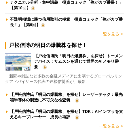
テクニカル分析・集中講義 投資コミック「俺がカブ番長！」
【第10回】
不透明相場に勝つ信用取引の極意 投資コミック「俺がカブ番
長！」【第9回】
一覧を見る
戸松信博の明日の爆騰株を探せ！
【戸松信博氏「明日の爆騰株」を探せ】トーメン
デバイス：サムスンを通じて世界のAIメモリ需
要…
新聞や雑誌など多数の金融メディアに出演するグローバルリン
クアドバイザーズ代表の戸松信博氏が、最新…
【戸松信博氏「明日の爆騰株」を探せ】レーザーテック：最先
端半導体の製造に不可欠な検査装…
【戸松信博氏「明日の爆騰株」を探せ】TDK：AIインフラを支
えるキープレーヤー 成長の再評…
一覧を見る