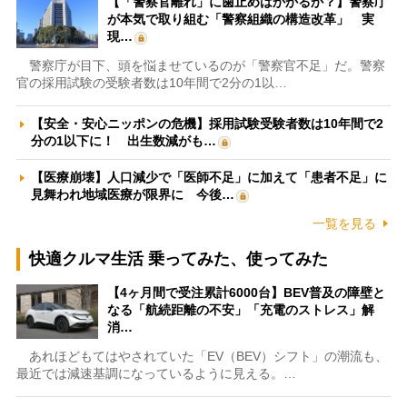
【「警察官離れ」に歯止めはかかるか？】警察庁
が本気で取り組む「警察組織の構造改革」 実
現…
警察庁が目下、頭を悩ませているのが「警察官不足」だ。警察
官の採用試験の受験者数は10年間で2分の1以…
【安全・安心ニッポンの危機】採用試験受験者数は10年間で2
分の1以下に！ 出生数減がも…
【医療崩壊】人口減少で「医師不足」に加えて「患者不足」に
見舞われ地域医療が限界に 今後…
一覧を見る
快適クルマ生活 乗ってみた、使ってみた
【4ヶ月間で受注累計6000台】BEV普及の障壁と
なる「航続距離の不安」「充電のストレス」解
消…
あれほどもてはやされていた「EV（BEV）シフト」の潮流も、
最近では減速基調になっているように見える。…