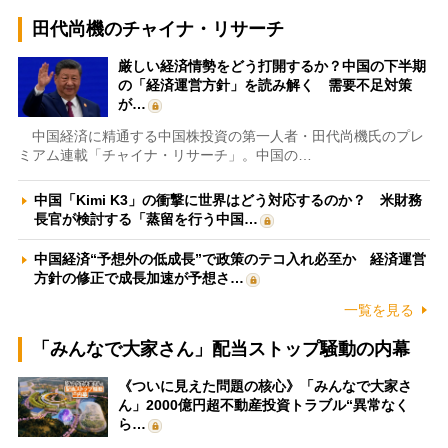
田代尚機のチャイナ・リサーチ
厳しい経済情勢をどう打開するか？中国の下半期
の「経済運営方針」を読み解く 需要不足対策
が…
中国経済に精通する中国株投資の第一人者・田代尚機氏のプレ
ミアム連載「チャイナ・リサーチ」。中国の…
中国「Kimi K3」の衝撃に世界はどう対応するのか？ 米財務
長官が検討する「蒸留を行う中国…
中国経済“予想外の低成長”で政策のテコ入れ必至か 経済運営
方針の修正で成長加速が予想さ…
一覧を見る
「みんなで大家さん」配当ストップ騒動の内幕
《ついに見えた問題の核心》「みんなで大家さ
ん」2000億円超不動産投資トラブル“異常なく
ら…