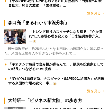
【令和のPKOか】GPIFをめぐる片山財務相の「円資産への投
資拡大」発言の波紋 「国債重視」…
一覧を見る
森口亮「まるわかり市況分析」
「トレンド転換のスイッチになり得る」“介入慣
れ”した市場心理を変える「日米協調為替介入」
…
日米両政府が、約28年ぶりとなる円買いの協調介入に踏み切っ
た。米国も追加介入を辞さない姿勢を示して…
「キオクシア急落で含み損が膨らんで…」損失を投資家として
の成長につなげる4つの視点 …
「NYダウは高値更新、ナスダック・S&P500は足踏み」が意味
する米国株市場の変化 半…
一覧を見る
大前研一「ビジネス新大陸」の歩き方