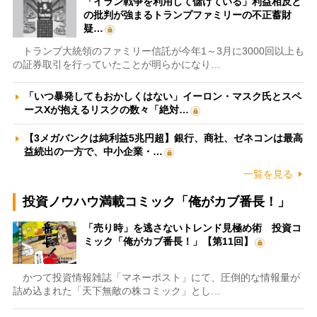
「イラン戦争を利用して儲けている」利益相反と
の批判が強まるトランプファミリーの不正蓄財
疑…
トランプ大統領のファミリー信託が今年1～3月に3000回以上も
の証券取引を行っていたことが明らかになり…
「いつ暴発してもおかしくはない」イーロン・マスク氏とスペ
ースXが抱えるリスクの数々「絶対…
【3メガバンクは純利益5兆円超】銀行、商社、ゼネコンは最高
益続出の一方で、中小企業・…
一覧を見る
投資ノウハウ満載コミック「俺がカブ番長！」
「売り時」を逃さないトレンド見極め術 投資コ
ミック「俺がカブ番長！」【第11回】
かつて投資情報雑誌「マネーポスト」にて、圧倒的な情報量が
詰め込まれた「天下無敵の株コミック」とし…