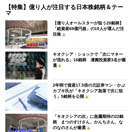
【特集】億り人が注目する日本株銘柄＆テー
マ
【億り人オールスターが狙う20銘柄】
「総資産69億円超」の10人が選んだ注
目株
キオクシア・ショックで「次にマネー
が流れる」16銘柄 凄腕投資家3名が厳
選
2年弱で資産17.5倍の元証券マン・かぶ
カブキ氏が「キオクシア急落で次に狙
う」5銘柄を公開
「キオクシアの次」に急騰期待の22銘
柄 まつのすけさん、かんちさん、な
のなのさんが厳選