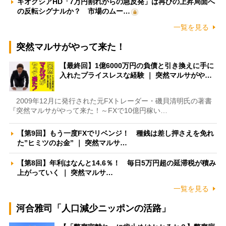
キオクシアHD「7万円割れからの急反発」は再びの上昇局面へ
の反転シグナルか？ 市場のムー…
一覧を見る
突然マルサがやって来た！
【最終回】1億6000万円の負債と引き換えに手に
入れたプライスレスな経験 ｜ 突然マルサがや…
2009年12月に発行された元FXトレーダー・磯貝清明氏の著書
『突然マルサがやって来た！～FXで10億円稼い…
【第9回】もう一度FXでリベンジ！ 種銭は差し押さえを免れ
た”ヒミツのお金” ｜ 突然マルサ…
【第8回】年利はなんと14.6％！ 毎日5万円超の延滞税が積み
上がっていく ｜ 突然マルサ…
一覧を見る
河合雅司「人口減少ニッポンの活路」