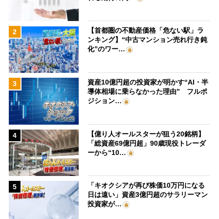
【首都圏の不動産価格「危ない駅」ラ
2
ンキング】“中古マンション売れ行き鈍
化”のワー…
資産10億円超の投資家が明かす“AI・半
3
導体相場に乗らなかった理由” フルポ
ジション…
【億り人オールスターが狙う20銘柄】
4
「総資産69億円超」90歳現役トレーダ
ーから“10…
「キオクシアが再び株価10万円になる
5
日は遠い」資産3億円超のサラリーマン
投資家が…