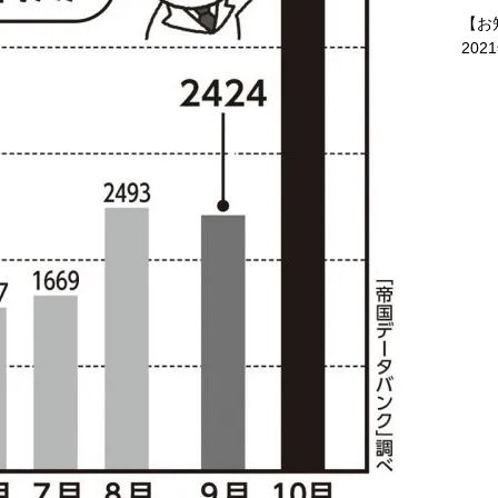
【お
202