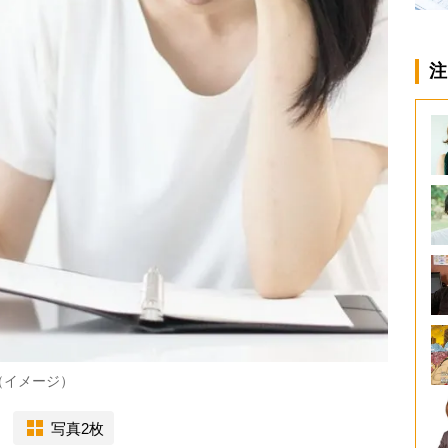
注
（イメージ）
写真2枚