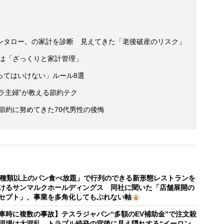
ンタロー。の家計を診断 見えてきた「老後破産のリスク」
訣は「ざっくりと家計管理」
ってはいけない」ルール8選
ボラ主婦”が教える節約テク
後節約に努めてきた70代男性の後悔
0種類以上のパン食べ放題」で行列のできる新形態レストランを
けるサンマルクホールディングス 同社に聞いた「店舗展開の
セプト」、事業を多角化してもぶれない軸
車時に複数の事故】テスラジャパン“多額のEV補助金”で注文殺
現場は大混乱 トラブル続発の背後に見え隠れする“イーロン