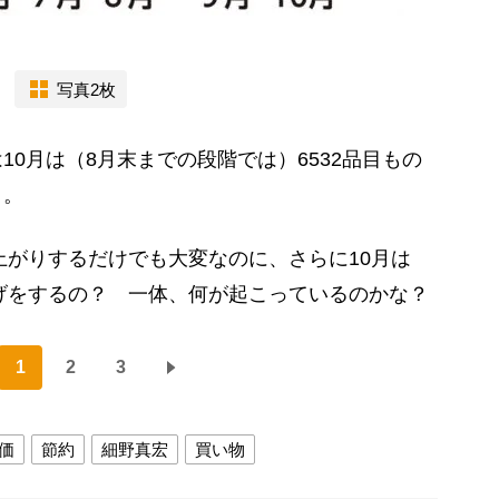
写真2枚
0月は（8月末までの段階では）6532品目もの
よ。
値上がりするだけでも大変なのに、さらに10月は
上げをするの？ 一体、何が起こっているのかな？
1
2
3
価
節約
細野真宏
買い物