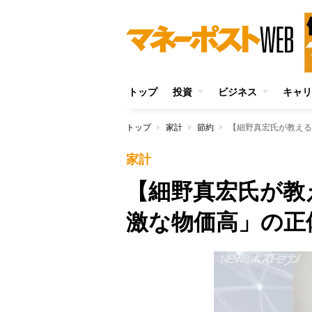
トップ
投資
ビジネス
キャリ
トップ
家計
節約
【細野真宏氏が教える
家計
【細野真宏氏が教
激な物価高」の正