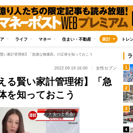
ア
ライフ
マネー
住まい・不動産
家計
トレ
賢い家計管理術】「急激な物価高」の正体を知っておこう
ラ
1
2022.09.19 16:00
女性セブン
える賢い家計管理術】「急
2
体を知っておこう
3
もっと見る
arrow_forward_ios
4