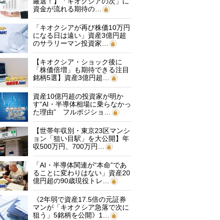
厳選！】「キオクシアの次」に
資金が流れる期待の…
「キオクシアが再び株価10万円
になる日は遠い」資産3億円超
のサラリーマン投資家…
【キオクシア・ショック後に
「株価倍増」も期待できる注目
銘柄5選】資産3億円超…
資産10億円超の投資家が明か
す“AI・半導体相場に乗らなかっ
た理由” フルポジショ…
【世帯年収別・東京23区マンシ
ョン「狙い目駅」を大公開】年
収500万円、700万円…
「AI・半導体関連が“本命”であ
ることに変わりはない」資産20
億円超の90歳現役トレ…
《2年弱で資産17.5倍の元証券
マンが「キオクシア急落で次に
狙う」5銘柄を公開》1…