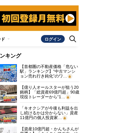
ンド
ログイン
ンキング
【首都圏の不動産価格「危ない
駅」ランキング】“中古マンシ
ョン売れ行き鈍化”のワ…
【億り人オールスターが狙う20
銘柄】「総資産69億円超」90歳
現役トレーダーから“1…
「キオクシアが今後も利益を出
し続けるかは分からない」資産
11億円の個人投資家…
【資産10億円超・かんちさんが