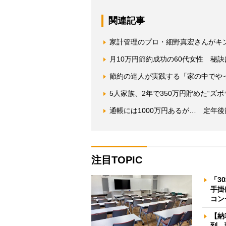
関連記事
家計管理のプロ・細野真宏さんがキ
月10万円節約成功の60代女性 秘
節約の達人が実践する「家の中でや
5人家族、2年で350万円貯めた“ズ
通帳には1000万円あるが… 定年
注目TOPIC
「3
手掛
コン
【納
到、