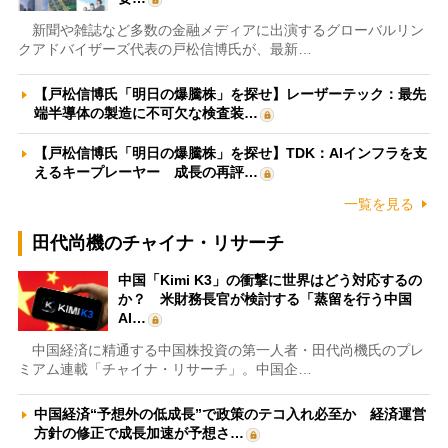
新聞や雑誌など多数の金融メディアに出演するグローバルリン
クアドバイザーズ代表の戸松信博氏が、最新…
【戸松信博氏「明日の爆騰株」を探せ】レーザーテック：最先
端半導体の製造に不可欠な検査装…
【戸松信博氏「明日の爆騰株」を探せ】TDK：AIインフラを支
えるキープレーヤー 成長の再評…
一覧を見る
田代尚機のチャイナ・リサーチ
中国「Kimi K3」の衝撃に世界はどう対応するの
か？ 米財務長官が検討する「蒸留を行う中国
AI…
中国経済に精通する中国株投資の第一人者・田代尚機氏のプレ
ミアム連載「チャイナ・リサーチ」。中国企…
中国経済“予想外の低成長”で政策のテコ入れ必至か 経済運営
方針の修正で成長加速が予想さ…