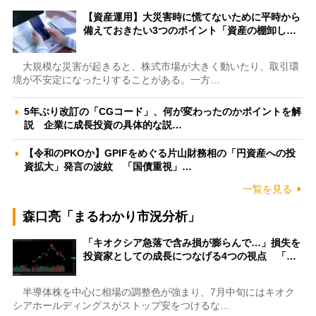
【資産運用】大災害時に慌てないために平時から
備えておきたい3つのポイント「資産の棚卸し…
大規模な災害が起きると、株式市場が大きく動いたり、取引環
境が不安定になったりすることがある。一方…
5年ぶり改訂の「CGコード」、何が変わったのかポイントを解
説 企業に成長投資の具体的な説…
【令和のPKOか】GPIFをめぐる片山財務相の「円資産への投
資拡大」発言の波紋 「国債重視」…
一覧を見る
森口亮「まるわかり市況分析」
「キオクシア急落で含み損が膨らんで…」損失を
投資家としての成長につなげる4つの視点 「…
半導体株を中心に相場の調整色が強まり、7月中旬にはキオク
シアホールディングスがストップ安をつけるな…