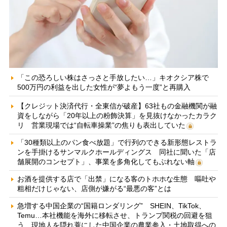
「この恐ろしい株はさっさと手放したい…」キオクシア株で
500万円の利益を出した女性が“夢よもう一度”と再購入
【クレジット決済代行・全東信が破産】63社もの金融機関が融
資をしながら「20年以上の粉飾決算」を見抜けなかったカラク
リ 営業現場では“自転車操業”の焦りも表出していた
「30種類以上のパン食べ放題」で行列のできる新形態レストラ
ンを手掛けるサンマルクホールディングス 同社に聞いた「店
舗展開のコンセプト」、事業を多角化してもぶれない軸
お酒を提供する店で「出禁」になる客のトホホな生態 嘔吐や
粗相だけじゃない、店側が嫌がる“最悪の客”とは
急増する中国企業の“国籍ロンダリング” SHEIN、TikTok、
Temu…本社機能を海外に移転させ、トランプ関税の回避を狙
う 現地人を隠れ蓑にした中国企業の農業参入・土地取得への