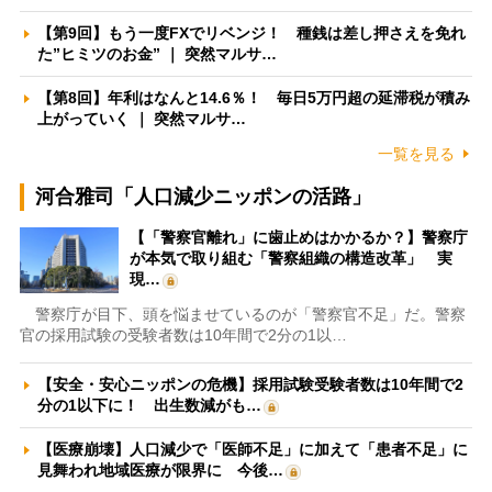
【第9回】もう一度FXでリベンジ！ 種銭は差し押さえを免れ
た”ヒミツのお金” ｜ 突然マルサ…
【第8回】年利はなんと14.6％！ 毎日5万円超の延滞税が積み
上がっていく ｜ 突然マルサ…
一覧を見る
河合雅司「人口減少ニッポンの活路」
【「警察官離れ」に歯止めはかかるか？】警察庁
が本気で取り組む「警察組織の構造改革」 実
現…
警察庁が目下、頭を悩ませているのが「警察官不足」だ。警察
官の採用試験の受験者数は10年間で2分の1以…
【安全・安心ニッポンの危機】採用試験受験者数は10年間で2
分の1以下に！ 出生数減がも…
【医療崩壊】人口減少で「医師不足」に加えて「患者不足」に
見舞われ地域医療が限界に 今後…