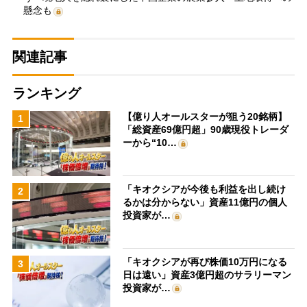
懸念も
関連記事
ランキング
【億り人オールスターが狙う20銘柄】
1
「総資産69億円超」90歳現役トレーダ
ーから“10…
「キオクシアが今後も利益を出し続け
2
るかは分からない」資産11億円の個人
投資家が…
「キオクシアが再び株価10万円になる
3
日は遠い」資産3億円超のサラリーマン
投資家が…