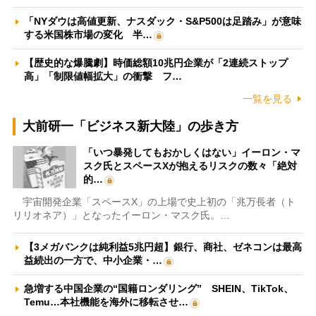
「NYダウは高値更新、ナスダック・S&P500は足踏み」が意味
する米国株市場の変化 半…
【歴史的な爆騰劇】時価総額10兆円企業が「2連続ストップ
高」「制限値幅拡大」の衝撃 フ…
一覧を見る
大前研一「ビジネス新大陸」の歩き方
「いつ暴発してもおかしくはない」イーロン・マ
スク氏とスペースXが抱えるリスクの数々「絶対
的…
宇宙開発企業「スペースX」の上場で史上初の「兆万長者（ト
リリオネア）」となったイーロン・マスク氏。…
【3メガバンクは純利益5兆円超】銀行、商社、ゼネコンは最高
益続出の一方で、中小企業・…
急増する中国企業の“国籍ロンダリング” SHEIN、TikTok、
Temu…本社機能を海外に移転させ…