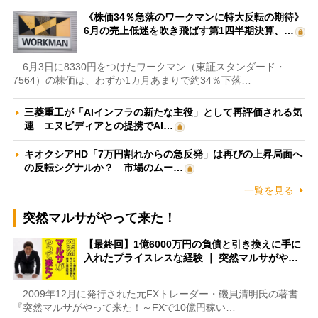
《株価34％急落のワークマンに特大反転の期待》
6月の売上低迷を吹き飛ばす第1四半期決算、…
6月3日に8330円をつけたワークマン（東証スタンダード・
7564）の株価は、わずか1カ月あまりで約34％下落…
三菱重工が「AIインフラの新たな主役」として再評価される気
運 エヌビディアとの提携でAI…
キオクシアHD「7万円割れからの急反発」は再びの上昇局面へ
の反転シグナルか？ 市場のムー…
一覧を見る
突然マルサがやって来た！
【最終回】1億6000万円の負債と引き換えに手に
入れたプライスレスな経験 ｜ 突然マルサがや…
2009年12月に発行された元FXトレーダー・磯貝清明氏の著書
『突然マルサがやって来た！～FXで10億円稼い…