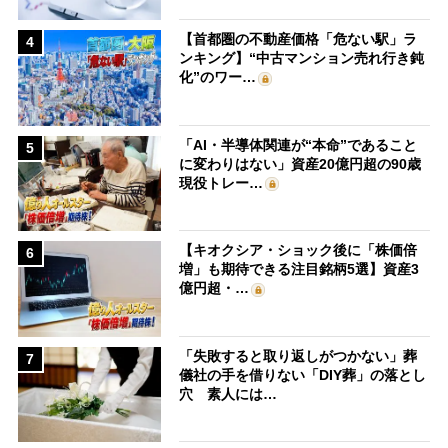
【首都圏の不動産価格「危ない駅」ラ
4
ンキング】“中古マンション売れ行き鈍
化”のワー…
「AI・半導体関連が“本命”であること
5
に変わりはない」資産20億円超の90歳
現役トレー…
【キオクシア・ショック後に「株価倍
6
増」も期待できる注目銘柄5選】資産3
億円超・…
「失敗すると取り返しがつかない」葬
7
儀社の手を借りない「DIY葬」の落とし
穴 素人には…