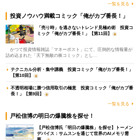
一覧を見る
投資ノウハウ満載コミック「俺がカブ番長！」
「売り時」を逃さないトレンド見極め術 投資コ
ミック「俺がカブ番長！」【第11回】
かつて投資情報雑誌「マネーポスト」にて、圧倒的な情報量が
詰め込まれた「天下無敵の株コミック」とし…
テクニカル分析・集中講義 投資コミック「俺がカブ番長！」
【第10回】
不透明相場に勝つ信用取引の極意 投資コミック「俺がカブ番
長！」【第9回】
一覧を見る
戸松信博の明日の爆騰株を探せ！
【戸松信博氏「明日の爆騰株」を探せ】トーメン
デバイス：サムスンを通じて世界のAIメモリ需
要…