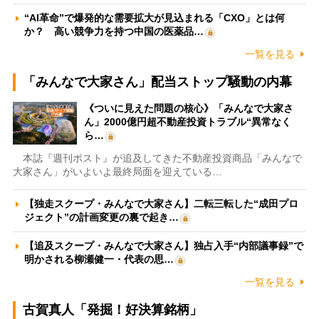
“AI革命”で爆発的な需要拡大が見込まれる「CXO」とは何
か？ 高い競争力を持つ中国の医薬品…
一覧を見る
「みんなで大家さん」配当ストップ騒動の内幕
《ついに見えた問題の核心》「みんなで大家さ
ん」2000億円超不動産投資トラブル“異常なく
ら…
本誌『週刊ポスト』が追及してきた不動産投資商品「みんなで
大家さん」がいよいよ最終局面を迎えている…
【独走スクープ・みんなで大家さん】二転三転した“成田プロ
ジェクト”の計画変更の裏で起き…
【追及スクープ・みんなで大家さん】独占入手“内部議事録”で
明かされる柳瀬健一・代表の思…
一覧を見る
古賀真人「発掘！好決算銘柄」