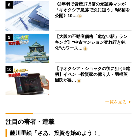
《2年弱で資産17.5倍の元証券マンが
8
「キオクシア急落で次に狙う」5銘柄を
公開》10…
【大阪の不動産価格「危ない駅」ラン
9
キング】“中古マンション売れ行き鈍
化”のワース…
【キオクシア・ショックの後に狙う5銘
10
柄】イベント投資家の億り人・羽根英
樹氏が厳…
一覧を見る
注目の著者・連載
藤川里絵「さあ、投資を始めよう！」