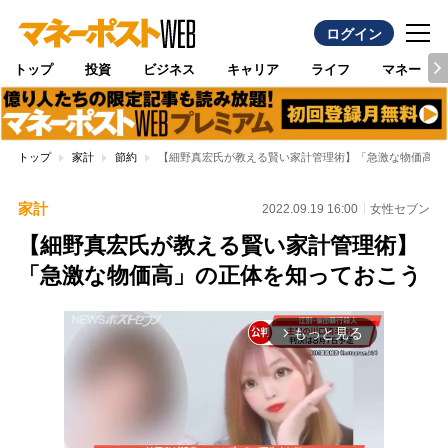
ログイン
トップ
投資
ビジネス
キャリア
ライフ
マネー
トップ
家計
節約
【細野真宏氏が教える賢い家計管理術】「急激な物価高」
家計
2022.09.19 16:00
女性セブン
【細野真宏氏が教える賢い家計管理術】
「急激な物価高」の正体を知っておこう
もっと見る
arrow_forward_ios