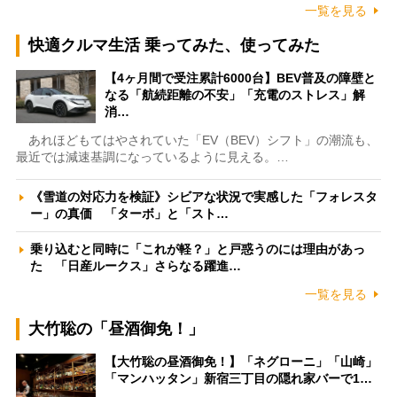
一覧を見る
快適クルマ生活 乗ってみた、使ってみた
【4ヶ月間で受注累計6000台】BEV普及の障壁と
なる「航続距離の不安」「充電のストレス」解
消…
あれほどもてはやされていた「EV（BEV）シフト」の潮流も、
最近では減速基調になっているように見える。…
《雪道の対応力を検証》シビアな状況で実感した「フォレスタ
ー」の真価 「ターボ」と「スト…
乗り込むと同時に「これが軽？」と戸惑うのには理由があっ
た 「日産ルークス」さらなる躍進…
一覧を見る
大竹聡の「昼酒御免！」
【大竹聡の昼酒御免！】「ネグローニ」「山崎」
「マンハッタン」新宿三丁目の隠れ家バーで1…