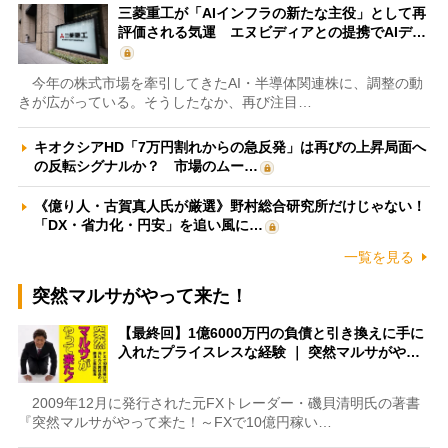
三菱重工が「AIインフラの新たな主役」として再
評価される気運 エヌビディアとの提携でAIデ…
今年の株式市場を牽引してきたAI・半導体関連株に、調整の動
きが広がっている。そうしたなか、再び注目…
キオクシアHD「7万円割れからの急反発」は再びの上昇局面へ
の反転シグナルか？ 市場のムー…
《億り人・古賀真人氏が厳選》野村総合研究所だけじゃない！
「DX・省力化・円安」を追い風に…
一覧を見る
突然マルサがやって来た！
【最終回】1億6000万円の負債と引き換えに手に
入れたプライスレスな経験 ｜ 突然マルサがや…
2009年12月に発行された元FXトレーダー・磯貝清明氏の著書
『突然マルサがやって来た！～FXで10億円稼い…