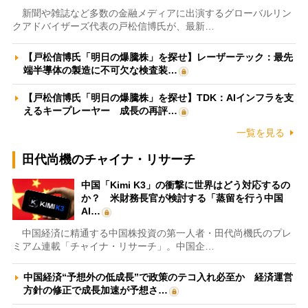
新聞や雑誌など多数の金融メディアに出演するグローバルリン
クアドバイザーズ代表の戸松信博氏が、最新…
【戸松信博氏「明日の爆騰株」を探せ】レーザーテック：最先
端半導体の製造に不可欠な検査装…
【戸松信博氏「明日の爆騰株」を探せ】TDK：AIインフラを支
えるキープレーヤー 成長の再評…
一覧を見る
田代尚機のチャイナ・リサーチ
中国「Kimi K3」の衝撃に世界はどう対応するの
か？ 米財務長官が検討する「蒸留を行う中国
AI…
中国経済に精通する中国株投資の第一人者・田代尚機氏のプレ
ミアム連載「チャイナ・リサーチ」。中国企…
中国経済“予想外の低成長”で政策のテコ入れ必至か 経済運営
方針の修正で成長加速が予想さ…