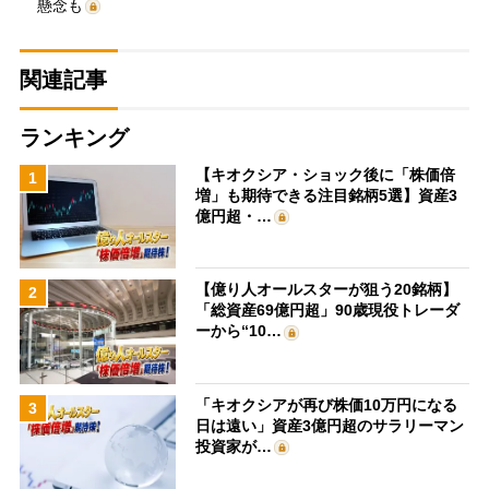
懸念も
関連記事
ランキング
【キオクシア・ショック後に「株価倍
1
増」も期待できる注目銘柄5選】資産3
億円超・…
【億り人オールスターが狙う20銘柄】
2
「総資産69億円超」90歳現役トレーダ
ーから“10…
「キオクシアが再び株価10万円になる
3
日は遠い」資産3億円超のサラリーマン
投資家が…