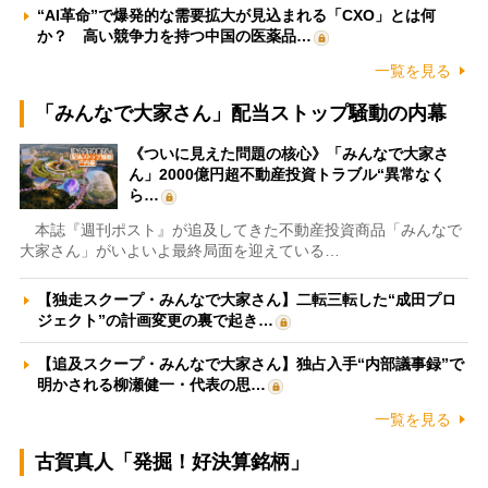
“AI革命”で爆発的な需要拡大が見込まれる「CXO」とは何
か？ 高い競争力を持つ中国の医薬品…
一覧を見る
「みんなで大家さん」配当ストップ騒動の内幕
《ついに見えた問題の核心》「みんなで大家さ
ん」2000億円超不動産投資トラブル“異常なく
ら…
本誌『週刊ポスト』が追及してきた不動産投資商品「みんなで
大家さん」がいよいよ最終局面を迎えている…
【独走スクープ・みんなで大家さん】二転三転した“成田プロ
ジェクト”の計画変更の裏で起き…
【追及スクープ・みんなで大家さん】独占入手“内部議事録”で
明かされる柳瀬健一・代表の思…
一覧を見る
古賀真人「発掘！好決算銘柄」