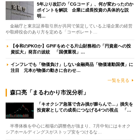
5年ぶり改訂の「CGコード」、何が変わったのか
ポイントを解説 企業に成長投資の具体的な説
明…
金融庁と東京証券取引所が共同で策定している上場企業の経営
や取締役会のあり方を定める「コーポレート…
【令和のPKOか】GPIFをめぐる片山財務相の「円資産への投
資拡大」発言の波紋 「国債重視」…
インフレでも「物価負け」しない金融商品「物価連動国債」に
注目 元本が物価の動きに合わせ…
一覧を見る
森口亮「まるわかり市況分析」
「キオクシア急落で含み損が膨らんで…」損失を
投資家としての成長につなげる4つの視点 「…
半導体株を中心に相場の調整色が強まり、7月中旬にはキオク
シアホールディングスがストップ安をつけるな…