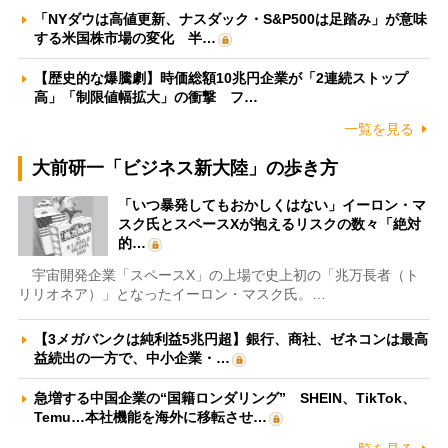
「NYダウは高値更新、ナスダック・S&P500は足踏み」が意味
する米国株市場の変化 半…
【歴史的な爆騰劇】時価総額10兆円企業が「2連続ストップ
高」「制限値幅拡大」の衝撃 フ…
一覧を見る
大前研一「ビジネス新大陸」の歩き方
「いつ暴発してもおかしくはない」イーロン・マ
スク氏とスペースXが抱えるリスクの数々「絶対
的…
宇宙開発企業「スペースX」の上場で史上初の「兆万長者（ト
リリオネア）」となったイーロン・マスク氏。…
【3メガバンクは純利益5兆円超】銀行、商社、ゼネコンは最高
益続出の一方で、中小企業・…
急増する中国企業の“国籍ロンダリング” SHEIN、TikTok、
Temu…本社機能を海外に移転させ…