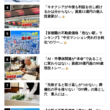
「キオクシアが今後も利益を出し続け
4
るかは分からない」資産11億円の個人
投資家が…
【首都圏の不動産価格「危ない駅」ラ
5
ンキング】“中古マンション売れ行き鈍
化”のワー…
「AI・半導体関連が“本命”であること
6
に変わりはない」資産20億円超の90歳
現役トレー…
「失敗すると取り返しがつかない」葬
7
儀社の手を借りない「DIY葬」の落とし
穴 素人には…