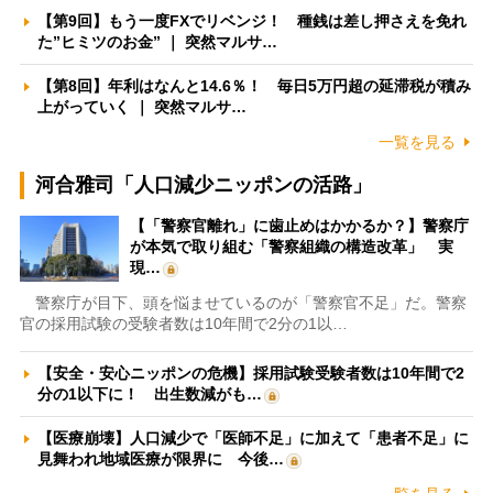
【第9回】もう一度FXでリベンジ！ 種銭は差し押さえを免れ
た”ヒミツのお金” ｜ 突然マルサ…
【第8回】年利はなんと14.6％！ 毎日5万円超の延滞税が積み
上がっていく ｜ 突然マルサ…
一覧を見る
河合雅司「人口減少ニッポンの活路」
【「警察官離れ」に歯止めはかかるか？】警察庁
が本気で取り組む「警察組織の構造改革」 実
現…
警察庁が目下、頭を悩ませているのが「警察官不足」だ。警察
官の採用試験の受験者数は10年間で2分の1以…
【安全・安心ニッポンの危機】採用試験受験者数は10年間で2
分の1以下に！ 出生数減がも…
【医療崩壊】人口減少で「医師不足」に加えて「患者不足」に
見舞われ地域医療が限界に 今後…