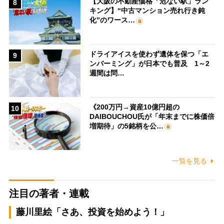
【大阪の不動産価格「危ない駅」ラン
8
キング】“中古マンション売れ行き鈍
化”のワース…
ドライアイスを使わず遺体を保つ「エ
9
ンバーミング」が日本でも普及 1～2
週間は問…
《200万円→資産10億円超の
10
DAIBOUCHOU氏が「年末までに株価倍
増期待」の5銘柄を公…
一覧を見る
注目の著者・連載
藤川里絵「さあ、投資を始めよう！」