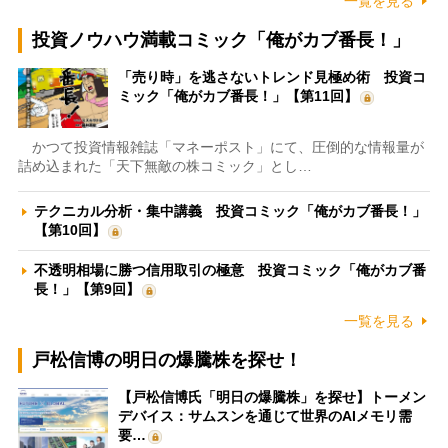
一覧を見る
投資ノウハウ満載コミック「俺がカブ番長！」
「売り時」を逃さないトレンド見極め術 投資コ
ミック「俺がカブ番長！」【第11回】
かつて投資情報雑誌「マネーポスト」にて、圧倒的な情報量が
詰め込まれた「天下無敵の株コミック」とし…
テクニカル分析・集中講義 投資コミック「俺がカブ番長！」
【第10回】
不透明相場に勝つ信用取引の極意 投資コミック「俺がカブ番
長！」【第9回】
一覧を見る
戸松信博の明日の爆騰株を探せ！
【戸松信博氏「明日の爆騰株」を探せ】トーメン
デバイス：サムスンを通じて世界のAIメモリ需
要…