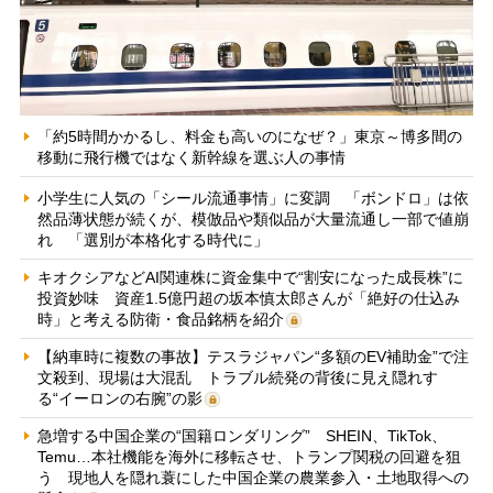
「約5時間かかるし、料金も高いのになぜ？」東京～博多間の
移動に飛行機ではなく新幹線を選ぶ人の事情
小学生に人気の「シール流通事情」に変調 「ボンドロ」は依
然品薄状態が続くが、模倣品や類似品が大量流通し一部で値崩
れ 「選別が本格化する時代に」
キオクシアなどAI関連株に資金集中で“割安になった成長株”に
投資妙味 資産1.5億円超の坂本慎太郎さんが「絶好の仕込み
時」と考える防衛・食品銘柄を紹介
【納車時に複数の事故】テスラジャパン“多額のEV補助金”で注
文殺到、現場は大混乱 トラブル続発の背後に見え隠れす
る“イーロンの右腕”の影
急増する中国企業の“国籍ロンダリング” SHEIN、TikTok、
Temu…本社機能を海外に移転させ、トランプ関税の回避を狙
う 現地人を隠れ蓑にした中国企業の農業参入・土地取得への