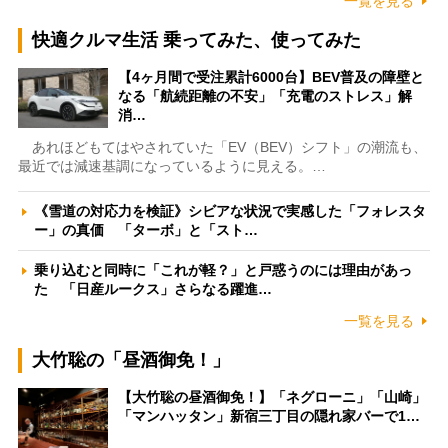
一覧を見る
快適クルマ生活 乗ってみた、使ってみた
【4ヶ月間で受注累計6000台】BEV普及の障壁と
なる「航続距離の不安」「充電のストレス」解
消…
あれほどもてはやされていた「EV（BEV）シフト」の潮流も、
最近では減速基調になっているように見える。…
《雪道の対応力を検証》シビアな状況で実感した「フォレスタ
ー」の真価 「ターボ」と「スト…
乗り込むと同時に「これが軽？」と戸惑うのには理由があっ
た 「日産ルークス」さらなる躍進…
一覧を見る
大竹聡の「昼酒御免！」
【大竹聡の昼酒御免！】「ネグローニ」「山崎」
「マンハッタン」新宿三丁目の隠れ家バーで1…