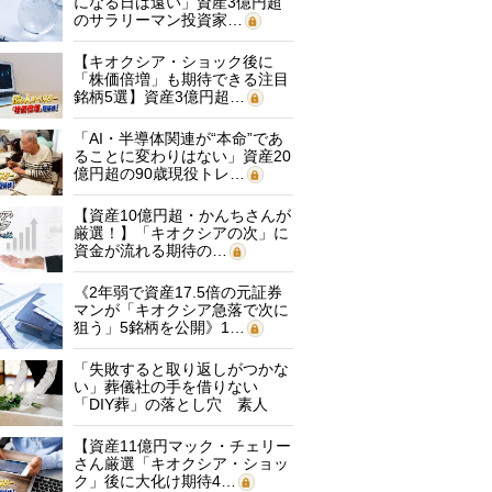
になる日は遠い」資産3億円超
のサラリーマン投資家…
【キオクシア・ショック後に
「株価倍増」も期待できる注目
銘柄5選】資産3億円超…
「AI・半導体関連が“本命”であ
ることに変わりはない」資産20
億円超の90歳現役トレ…
【資産10億円超・かんちさんが
厳選！】「キオクシアの次」に
資金が流れる期待の…
《2年弱で資産17.5倍の元証券
マンが「キオクシア急落で次に
狙う」5銘柄を公開》1…
「失敗すると取り返しがつかな
い」葬儀社の手を借りない
「DIY葬」の落とし穴 素人
に…
【資産11億円マック・チェリー
さん厳選「キオクシア・ショッ
ク」後に大化け期待4…