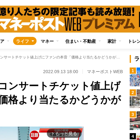
ア
ライフ
マネー
住まい・不動産
家計
トレ
ジャニーズ事務所コンサートチケット値上げにファンの本音「価格より当たるかどうかが大事」
ラ
1
2022.09.13 18:00
マネーポストWEB
コンサートチケット値上げ
2
価格より当たるかどうかが
3
もっと見る
arrow_forward_ios
4