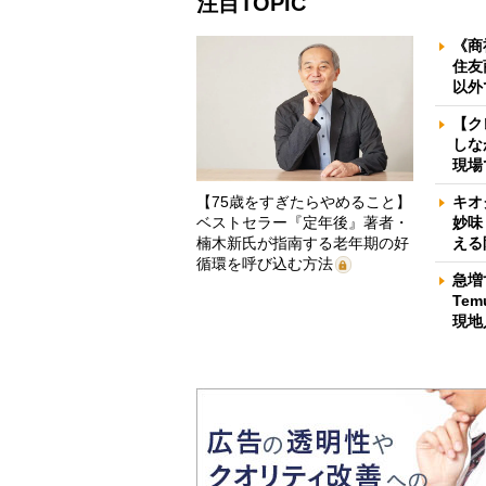
注目TOPIC
《商
住友
以外
【ク
しな
現場
【75歳をすぎたらやめること】
キオ
ベストセラー『定年後』著者・
妙味
楠木新氏が指南する老年期の好
える
循環を呼び込む方法
急増
Te
現地