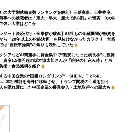
社の大学別就職者数ランキングを解剖》三菱商事、三井物産、
商事への就職者は「東大・早大・慶大で約6割」の現実 3大学
で強い大学はどこか
レジット決済代行・全東信が破産】63社もの金融機関が融資を
がら「20年以上の粉飾決算」を見抜けなかったカラクリ 営業
では“自転車操業”の焦りも表出していた
クシアなどAI関連株に資金集中で“割安になった成長株”に投資
 資産1.5億円超の坂本慎太郎さんが「絶好の仕込み時」と考
防衛・食品銘柄を紹介
する中国企業の“国籍ロンダリング” SHEIN、TikTok、
mu…本社機能を海外に移転させ、トランプ関税の回避を狙う
人を隠れ蓑にした中国企業の農業参入・土地取得への懸念も