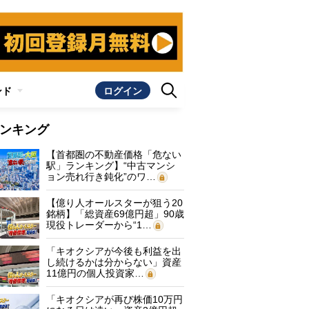
ンド
ログイン
ンキング
【首都圏の不動産価格「危ない
駅」ランキング】“中古マンシ
ョン売れ行き鈍化”のワ…
【億り人オールスターが狙う20
銘柄】「総資産69億円超」90歳
現役トレーダーから“1…
「キオクシアが今後も利益を出
し続けるかは分からない」資産
11億円の個人投資家…
「キオクシアが再び株価10万円