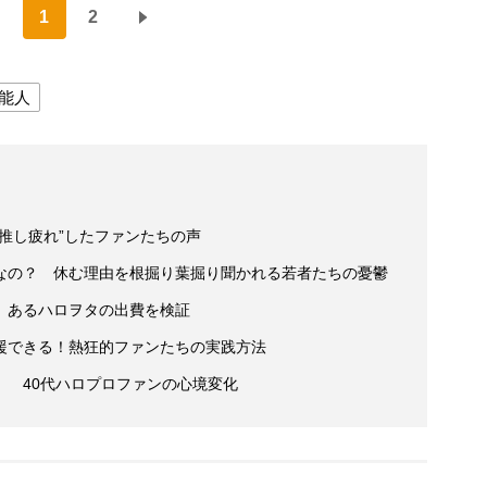
1
2
能人
推し疲れ”したファンたちの声
なの？ 休む理由を根掘り葉掘り聞かれる若者たちの憂鬱
 あるハロヲタの出費を検証
援できる！熱狂的ファンたちの実践方法
」 40代ハロプロファンの心境変化