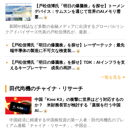
【戸松信博氏「明日の爆騰株」を探せ】トーメン
デバイス：サムスンを通じて世界のAIメモリ需
要…
新聞や雑誌など多数の金融メディアに出演するグローバルリン
クアドバイザーズ代表の戸松信博氏が、最新…
【戸松信博氏「明日の爆騰株」を探せ】レーザーテック：最先
端半導体の製造に不可欠な検査装…
【戸松信博氏「明日の爆騰株」を探せ】TDK：AIインフラを支
えるキープレーヤー 成長の再評…
一覧を見る
田代尚機のチャイナ・リサーチ
中国「Kimi K3」の衝撃に世界はどう対応するの
か？ 米財務長官が検討する「蒸留を行う中国
AI…
中国経済に精通する中国株投資の第一人者・田代尚機氏のプレ
ミアム連載「チャイナ・リサーチ」。中国企…