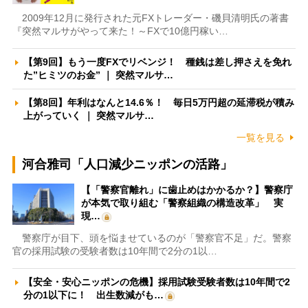
2009年12月に発行された元FXトレーダー・磯貝清明氏の著書
『突然マルサがやって来た！～FXで10億円稼い…
【第9回】もう一度FXでリベンジ！ 種銭は差し押さえを免れ
た”ヒミツのお金” ｜ 突然マルサ…
【第8回】年利はなんと14.6％！ 毎日5万円超の延滞税が積み
上がっていく ｜ 突然マルサ…
一覧を見る
河合雅司「人口減少ニッポンの活路」
【「警察官離れ」に歯止めはかかるか？】警察庁
が本気で取り組む「警察組織の構造改革」 実
現…
警察庁が目下、頭を悩ませているのが「警察官不足」だ。警察
官の採用試験の受験者数は10年間で2分の1以…
【安全・安心ニッポンの危機】採用試験受験者数は10年間で2
分の1以下に！ 出生数減がも…