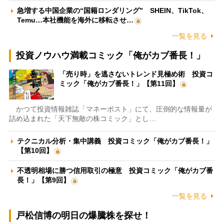
急増する中国企業の“国籍ロンダリング” SHEIN、TikTok、
Temu…本社機能を海外に移転させ…
一覧を見る
投資ノウハウ満載コミック「俺がカブ番長！」
「売り時」を逃さないトレンド見極め術 投資コ
ミック「俺がカブ番長！」【第11回】
かつて投資情報雑誌「マネーポスト」にて、圧倒的な情報量が
詰め込まれた「天下無敵の株コミック」とし…
テクニカル分析・集中講義 投資コミック「俺がカブ番長！」
【第10回】
不透明相場に勝つ信用取引の極意 投資コミック「俺がカブ番
長！」【第9回】
一覧を見る
戸松信博の明日の爆騰株を探せ！