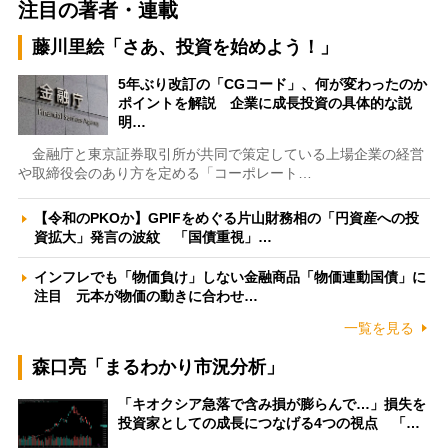
注目の著者・連載
藤川里絵「さあ、投資を始めよう！」
5年ぶり改訂の「CGコード」、何が変わったのか
ポイントを解説 企業に成長投資の具体的な説
明…
金融庁と東京証券取引所が共同で策定している上場企業の経営
や取締役会のあり方を定める「コーポレート…
【令和のPKOか】GPIFをめぐる片山財務相の「円資産への投
資拡大」発言の波紋 「国債重視」…
インフレでも「物価負け」しない金融商品「物価連動国債」に
注目 元本が物価の動きに合わせ…
一覧を見る
森口亮「まるわかり市況分析」
「キオクシア急落で含み損が膨らんで…」損失を
投資家としての成長につなげる4つの視点 「…