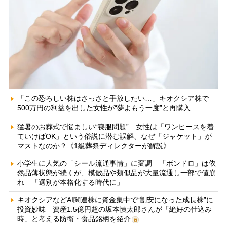
「この恐ろしい株はさっさと手放したい…」キオクシア株で
500万円の利益を出した女性が“夢よもう一度”と再購入
猛暑のお葬式で悩ましい“喪服問題” 女性は「ワンピースを着
ていけばOK」という俗説に潜む誤解、なぜ「ジャケット」が
マストなのか？《1級葬祭ディレクターが解説》
小学生に人気の「シール流通事情」に変調 「ボンドロ」は依
然品薄状態が続くが、模倣品や類似品が大量流通し一部で値崩
れ 「選別が本格化する時代に」
キオクシアなどAI関連株に資金集中で“割安になった成長株”に
投資妙味 資産1.5億円超の坂本慎太郎さんが「絶好の仕込み
時」と考える防衛・食品銘柄を紹介