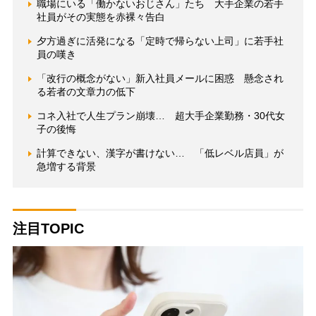
職場にいる「働かないおじさん」たち 大手企業の若手
社員がその実態を赤裸々告白
夕方過ぎに活発になる「定時で帰らない上司」に若手社
員の嘆き
「改行の概念がない」新入社員メールに困惑 懸念され
る若者の文章力の低下
コネ入社で人生プラン崩壊… 超大手企業勤務・30代女
子の後悔
計算できない、漢字が書けない… 「低レベル店員」が
急増する背景
注目TOPIC