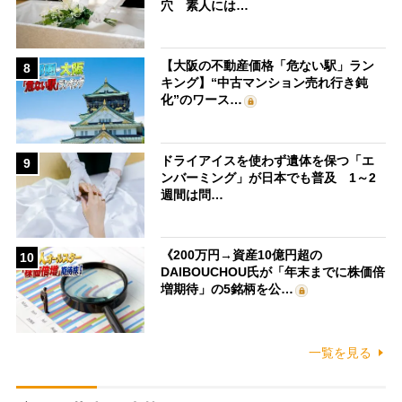
穴 素人には…
【大阪の不動産価格「危ない駅」ラン
8
キング】“中古マンション売れ行き鈍
化”のワース…
ドライアイスを使わず遺体を保つ「エ
9
ンバーミング」が日本でも普及 1～2
週間は問…
《200万円→資産10億円超の
10
DAIBOUCHOU氏が「年末までに株価倍
増期待」の5銘柄を公…
一覧を見る