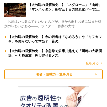
【大竹聡の昼酒御免！】「ネグローニ」「山崎」
「マンハッタン」新宿三丁目の隠れ家バーで1…
お酒はいつ飲んでもいいものだが、昼から飲むお酒にはまた格
別の味わいがある――。ライター・作家の大竹…
【大竹聡の昼酒御免！】今の若者は「なめろう」や「キヌカツ
ギ」を知らないって本当？ 昔の…
【大竹聡の昼酒御免！】京急線で多摩川越えて「川崎の大衆酒
場」へと昼酒旅 押し寄せるノス…
一覧を見る
著者・連載の一覧を見る