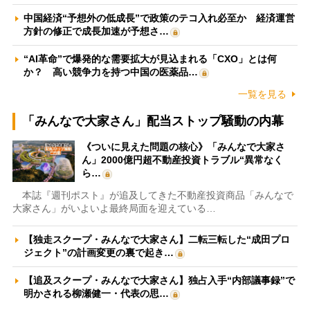
中国経済“予想外の低成長”で政策のテコ入れ必至か 経済運営
方針の修正で成長加速が予想さ…
“AI革命”で爆発的な需要拡大が見込まれる「CXO」とは何
か？ 高い競争力を持つ中国の医薬品…
一覧を見る
「みんなで大家さん」配当ストップ騒動の内幕
《ついに見えた問題の核心》「みんなで大家さ
ん」2000億円超不動産投資トラブル“異常なく
ら…
本誌『週刊ポスト』が追及してきた不動産投資商品「みんなで
大家さん」がいよいよ最終局面を迎えている…
【独走スクープ・みんなで大家さん】二転三転した“成田プロ
ジェクト”の計画変更の裏で起き…
【追及スクープ・みんなで大家さん】独占入手“内部議事録”で
明かされる柳瀬健一・代表の思…