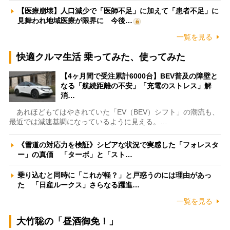
【医療崩壊】人口減少で「医師不足」に加えて「患者不足」に
見舞われ地域医療が限界に 今後…
一覧を見る
快適クルマ生活 乗ってみた、使ってみた
【4ヶ月間で受注累計6000台】BEV普及の障壁と
なる「航続距離の不安」「充電のストレス」解
消…
あれほどもてはやされていた「EV（BEV）シフト」の潮流も、
最近では減速基調になっているように見える。…
《雪道の対応力を検証》シビアな状況で実感した「フォレスタ
ー」の真価 「ターボ」と「スト…
乗り込むと同時に「これが軽？」と戸惑うのには理由があっ
た 「日産ルークス」さらなる躍進…
一覧を見る
大竹聡の「昼酒御免！」