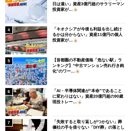
日は遠い」資産3億円超のサラリーマン
投資家が…
「キオクシアが今後も利益を出し続け
4
るかは分からない」資産11億円の個人
投資家が…
【首都圏の不動産価格「危ない駅」ラ
5
ンキング】“中古マンション売れ行き鈍
化”のワー…
「AI・半導体関連が“本命”であること
6
に変わりはない」資産20億円超の90歳
現役トレー…
「失敗すると取り返しがつかない」葬
7
儀社の手を借りない「DIY葬」の落とし