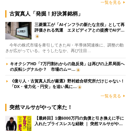
一覧を見る
古賀真人「発掘！好決算銘柄」
三菱重工が「AIインフラの新たな主役」として再
評価される気運 エヌビディアとの提携でAIデ…
今年の株式市場を牽引してきたAI・半導体関連株に、調整の動
きが広がっている。そうしたなか、再び注目…
キオクシアHD「7万円割れからの急反発」は再びの上昇局面へ
の反転シグナルか？ 市場のムー…
《億り人・古賀真人氏が厳選》野村総合研究所だけじゃない！
「DX・省力化・円安」を追い風に…
一覧を見る
突然マルサがやって来た！
【最終回】1億6000万円の負債と引き換えに手に
入れたプライスレスな経験 ｜ 突然マルサがや…