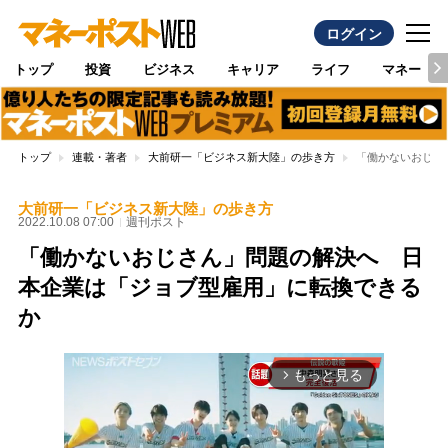
ログイン
トップ
投資
ビジネス
キャリア
ライフ
マネー
トップ
連載・著者
大前研一「ビジネス新大陸」の歩き方
「働かないおじさ
大前研一「ビジネス新大陸」の歩き方
2022.10.08 07:00
週刊ポスト
「働かないおじさん」問題の解決へ 日
本企業は「ジョブ型雇用」に転換できる
か
もっと見る
arrow_forward_ios