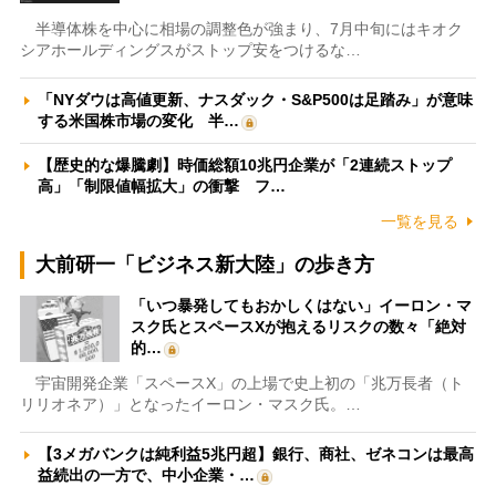
半導体株を中心に相場の調整色が強まり、7月中旬にはキオク
シアホールディングスがストップ安をつけるな…
「NYダウは高値更新、ナスダック・S&P500は足踏み」が意味
する米国株市場の変化 半…
【歴史的な爆騰劇】時価総額10兆円企業が「2連続ストップ
高」「制限値幅拡大」の衝撃 フ…
一覧を見る
大前研一「ビジネス新大陸」の歩き方
「いつ暴発してもおかしくはない」イーロン・マ
スク氏とスペースXが抱えるリスクの数々「絶対
的…
宇宙開発企業「スペースX」の上場で史上初の「兆万長者（ト
リリオネア）」となったイーロン・マスク氏。…
【3メガバンクは純利益5兆円超】銀行、商社、ゼネコンは最高
益続出の一方で、中小企業・…