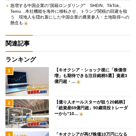
急増する中国企業の“国籍ロンダリング” SHEIN、TikTok、
Temu…本社機能を海外に移転させ、トランプ関税の回避を狙
う 現地人を隠れ蓑にした中国企業の農業参入・土地取得への
懸念も
関連記事
ランキング
【キオクシア・ショック後に「株価倍
1
増」も期待できる注目銘柄5選】資産3
億円超・…
【億り人オールスターが狙う20銘柄】
2
「総資産69億円超」90歳現役トレーダ
ーから“10…
「キオクシアが再び株価10万円になる
3