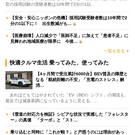
官の採用試験の受験者数は10年間で2分の1以…
【安全・安心ニッポンの危機】採用試験受験者数は10年間で2
分の1以下に！ 出生数減がも…
【医療崩壊】人口減少で「医師不足」に加えて「患者不足」に
見舞われ地域医療が限界に 今後…
一覧を見る
快適クルマ生活 乗ってみた、使ってみた
【4ヶ月間で受注累計6000台】BEV普及の障壁と
なる「航続距離の不安」「充電のストレス」解
消…
あれほどもてはやされていた「EV（BEV）シフト」の潮流も、
最近では減速基調になっているように見える。…
《雪道の対応力を検証》シビアな状況で実感した「フォレスタ
ー」の真価 「ターボ」と「スト…
乗り込むと同時に「これが軽？」と戸惑うのには理由があっ