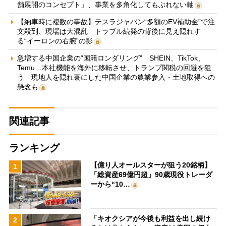
舗展開のコンセプト」、事業を多角化してもぶれない軸
【納車時に複数の事故】テスラジャパン“多額のEV補助金”で注
文殺到、現場は大混乱 トラブル続発の背後に見え隠れす
る“イーロンの右腕”の影
急増する中国企業の“国籍ロンダリング” SHEIN、TikTok、
Temu…本社機能を海外に移転させ、トランプ関税の回避を狙
う 現地人を隠れ蓑にした中国企業の農業参入・土地取得への
懸念も
関連記事
ランキング
【億り人オールスターが狙う20銘柄】
1
「総資産69億円超」90歳現役トレーダ
ーから“10…
「キオクシアが今後も利益を出し続け
2