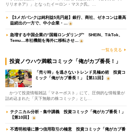
リリオネア）」となったイーロン・マスク氏。…
【3メガバンクは純利益5兆円超】銀行、商社、ゼネコンは最高
益続出の一方で、中小企業・…
急増する中国企業の“国籍ロンダリング” SHEIN、TikTok、
Temu…本社機能を海外に移転させ…
一覧を見る
投資ノウハウ満載コミック「俺がカブ番長！」
「売り時」を逃さないトレンド見極め術 投資コ
ミック「俺がカブ番長！」【第11回】
かつて投資情報雑誌「マネーポスト」にて、圧倒的な情報量が
詰め込まれた「天下無敵の株コミック」とし…
テクニカル分析・集中講義 投資コミック「俺がカブ番長！」
【第10回】
不透明相場に勝つ信用取引の極意 投資コミック「俺がカブ番