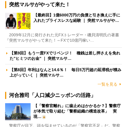
突然マルサがやって来た！
【最終回】1億6000万円の負債と引き換えに手に
入れたプライスレスな経験 ｜ 突然マルサがや…
2009年12月に発行された元FXトレーダー・磯貝清明氏の著書
『突然マルサがやって来た！～FXで10億円稼い…
【第9回】もう一度FXでリベンジ！ 種銭は差し押さえを免れ
た”ヒミツのお金” ｜ 突然マルサ…
【第8回】年利はなんと14.6％！ 毎日5万円超の延滞税が積み
上がっていく ｜ 突然マルサ…
一覧を見る
河合雅司「人口減少ニッポンの活路」
【「警察官離れ」に歯止めはかかるか？】警察庁
が本気で取り組む「警察組織の構造改革」 実
現…
警察庁が目下、頭を悩ませているのが「警察官不足」だ。警察