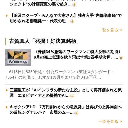
ジェクト”の計画変更の裏で起き…
【追及スクープ・みんなで大家さん】独占入手“内部議事録”で
明かされる柳瀬健一・代表の思…
一覧を見る
古賀真人「発掘！好決算銘柄」
《株価34％急落のワークマンに特大反転の期待》
6月の売上低迷を吹き飛ばす第1四半期決算、…
6月3日に8330円をつけたワークマン（東証スタンダード・
7564）の株価は、わずか1カ月あまりで約34％下落…
三菱重工が「AIインフラの新たな主役」として再評価される気
運 エヌビディアとの提携でAI…
キオクシアHD「7万円割れからの急反発」は再びの上昇局面へ
の反転シグナルか？ 市場のムー…
一覧を見る