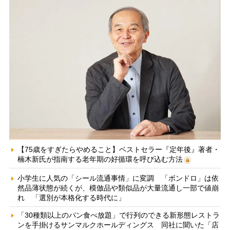
【75歳をすぎたらやめること】ベストセラー『定年後』著者・
楠木新氏が指南する老年期の好循環を呼び込む方法
小学生に人気の「シール流通事情」に変調 「ボンドロ」は依
然品薄状態が続くが、模倣品や類似品が大量流通し一部で値崩
れ 「選別が本格化する時代に」
「30種類以上のパン食べ放題」で行列のできる新形態レストラ
ンを手掛けるサンマルクホールディングス 同社に聞いた「店