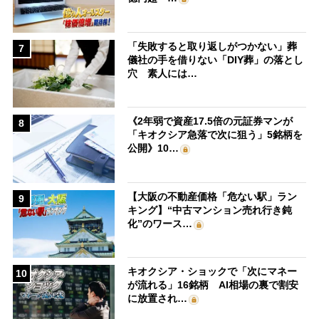
「失敗すると取り返しがつかない」葬
7
儀社の手を借りない「DIY葬」の落とし
穴 素人には…
《2年弱で資産17.5倍の元証券マンが
8
「キオクシア急落で次に狙う」5銘柄を
公開》10…
【大阪の不動産価格「危ない駅」ラン
9
キング】“中古マンション売れ行き鈍
化”のワース…
キオクシア・ショックで「次にマネー
10
が流れる」16銘柄 AI相場の裏で割安
に放置され…