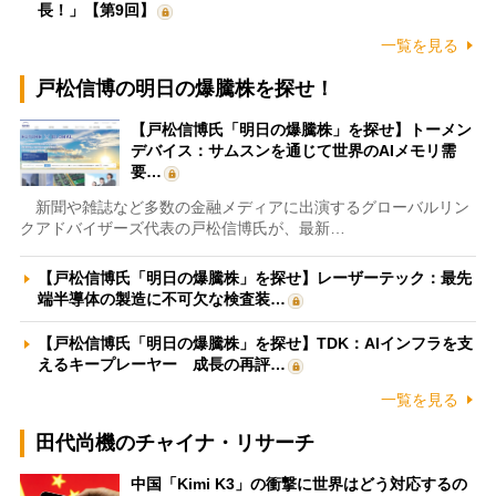
長！」【第9回】
一覧を見る
戸松信博の明日の爆騰株を探せ！
【戸松信博氏「明日の爆騰株」を探せ】トーメン
デバイス：サムスンを通じて世界のAIメモリ需
要…
新聞や雑誌など多数の金融メディアに出演するグローバルリン
クアドバイザーズ代表の戸松信博氏が、最新…
【戸松信博氏「明日の爆騰株」を探せ】レーザーテック：最先
端半導体の製造に不可欠な検査装…
【戸松信博氏「明日の爆騰株」を探せ】TDK：AIインフラを支
えるキープレーヤー 成長の再評…
一覧を見る
田代尚機のチャイナ・リサーチ
中国「Kimi K3」の衝撃に世界はどう対応するの