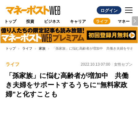
ログイン
トップ
投資
ビジネス
キャリア
ライフ
マネー
トップ
ライフ
家族
「孫家族」に悩む高齢者が増加中 共働き夫婦をサポート
ライフ
2022.10.13 07:00
女性セブン
「孫家族」に悩む高齢者が増加中 共働
き夫婦をサポートするうちに“無料家政
婦”と化すことも
Loaded
:
97.10%
/
Unmute