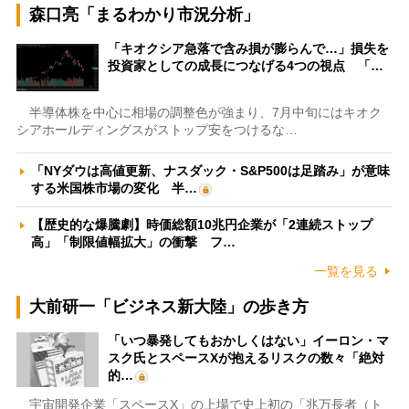
森口亮「まるわかり市況分析」
「キオクシア急落で含み損が膨らんで…」損失を
投資家としての成長につなげる4つの視点 「…
半導体株を中心に相場の調整色が強まり、7月中旬にはキオク
シアホールディングスがストップ安をつけるな…
「NYダウは高値更新、ナスダック・S&P500は足踏み」が意味
する米国株市場の変化 半…
【歴史的な爆騰劇】時価総額10兆円企業が「2連続ストップ
高」「制限値幅拡大」の衝撃 フ…
一覧を見る
大前研一「ビジネス新大陸」の歩き方
「いつ暴発してもおかしくはない」イーロン・マ
スク氏とスペースXが抱えるリスクの数々「絶対
的…
宇宙開発企業「スペースX」の上場で史上初の「兆万長者（ト