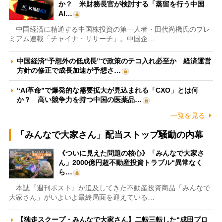
か？ 米財務長官が検討する「蒸留を行う中国
AI…
中国経済に精通する中国株投資の第一人者・田代尚機氏のプレ
ミアム連載「チャイナ・リサーチ」。中国企…
中国経済“予想外の低成長”で政策のテコ入れ必至か 経済運営
方針の修正で成長加速が予想さ…
“AI革命”で爆発的な需要拡大が見込まれる「CXO」とは何
か？ 高い競争力を持つ中国の医薬品…
一覧を見る
「みんなで大家さん」配当ストップ騒動の内幕
《ついに見えた問題の核心》「みんなで大家さ
ん」2000億円超不動産投資トラブル“異常なく
ら…
本誌『週刊ポスト』が追及してきた不動産投資商品「みんなで
大家さん」がいよいよ最終局面を迎えている…
【独走スクープ・みんなで大家さん】二転三転した“成田プロ