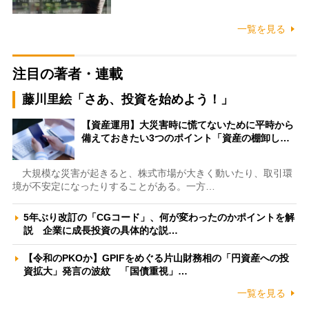
一覧を見る
注目の著者・連載
藤川里絵「さあ、投資を始めよう！」
【資産運用】大災害時に慌てないために平時から
備えておきたい3つのポイント「資産の棚卸し…
大規模な災害が起きると、株式市場が大きく動いたり、取引環
境が不安定になったりすることがある。一方…
5年ぶり改訂の「CGコード」、何が変わったのかポイントを解
説 企業に成長投資の具体的な説…
【令和のPKOか】GPIFをめぐる片山財務相の「円資産への投
資拡大」発言の波紋 「国債重視」…
一覧を見る