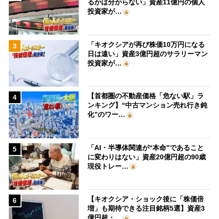
るかは分からない」資産11億円の個人
投資家が…
「キオクシアが再び株価10万円になる
3
日は遠い」資産3億円超のサラリーマン
投資家が…
【首都圏の不動産価格「危ない駅」ラ
4
ンキング】“中古マンション売れ行き鈍
化”のワー…
「AI・半導体関連が“本命”であること
5
に変わりはない」資産20億円超の90歳
現役トレー…
【キオクシア・ショック後に「株価倍
6
増」も期待できる注目銘柄5選】資産3
億円超・…