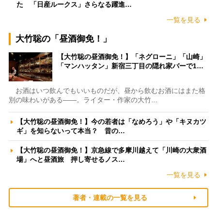
た 「日産ルークス」さらなる躍進…
一覧を見る
大竹聡の「昼酒御免！」
【大竹聡の昼酒御免！】「ネグローニ」「山崎」
「マンハッタン」新宿三丁目の隠れ家バーで1…
お酒はいつ飲んでもいいものだが、昼から飲むお酒にはまた格
別の味わいがある――。ライター・作家の大竹…
【大竹聡の昼酒御免！】今の若者は「なめろう」や「キヌカツ
ギ」を知らないって本当？ 昔の…
【大竹聡の昼酒御免！】京急線で多摩川越えて「川崎の大衆酒
場」へと昼酒旅 押し寄せるノス…
一覧を見る
著者・連載の一覧を見る