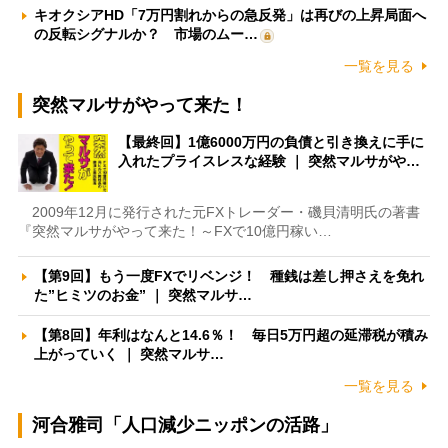
キオクシアHD「7万円割れからの急反発」は再びの上昇局面へ
の反転シグナルか？ 市場のムー…
一覧を見る
突然マルサがやって来た！
【最終回】1億6000万円の負債と引き換えに手に
入れたプライスレスな経験 ｜ 突然マルサがや…
2009年12月に発行された元FXトレーダー・磯貝清明氏の著書
『突然マルサがやって来た！～FXで10億円稼い…
【第9回】もう一度FXでリベンジ！ 種銭は差し押さえを免れ
た”ヒミツのお金” ｜ 突然マルサ…
【第8回】年利はなんと14.6％！ 毎日5万円超の延滞税が積み
上がっていく ｜ 突然マルサ…
一覧を見る
河合雅司「人口減少ニッポンの活路」