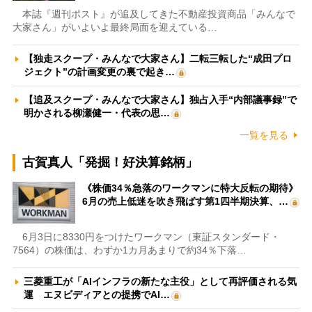
本誌『週刊ポスト』が追及してきた不動産投資商品「みんなで
大家さん」がいよいよ最終局面を迎えている…
【独走スクープ・みんなで大家さん】二転三転した“成田プロ
ジェクト”の計画変更の裏で起き…
【追及スクープ・みんなで大家さん】独占入手“内部議事録”で
明かされる柳瀬健一・代表の思…
一覧を見る
古賀真人「発掘！好決算銘柄」
《株価34％急落のワークマンに特大反転の期待》
6月の売上低迷を吹き飛ばす第1四半期決算、…
6月3日に8330円をつけたワークマン（東証スタンダード・
7564）の株価は、わずか1カ月あまりで約34％下落…
三菱重工が「AIインフラの新たな主役」として再評価される気
運 エヌビディアとの提携でAI…