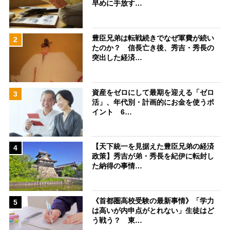
早めに手放す…
豊臣兄弟は転戦続きでなぜ軍費が続い
2
たのか？ 信長亡き後、秀吉・秀長の
突出した経済…
資産をゼロにして最期を迎える「ゼロ
3
活」、年代別・計画的にお金を使うポ
イント 6…
【天下統一を見据えた豊臣兄弟の経済
4
政策】秀吉が弟・秀長を紀伊に転封し
た納得の事情…
《首都圏高校受験の最新事情》「学力
5
は高いが内申点がとれない」生徒はど
う戦う？ 東…