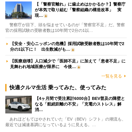
【「警察官離れ」に歯止めはかかるか？】警察庁
が本気で取り組む「警察組織の構造改革」 実
現…
警察庁が目下、頭を悩ませているのが「警察官不足」だ。警察
官の採用試験の受験者数は10年間で2分の1以…
【安全・安心ニッポンの危機】採用試験受験者数は10年間で2
分の1以下に！ 出生数減がも…
【医療崩壊】人口減少で「医師不足」に加えて「患者不足」に
見舞われ地域医療が限界に 今後…
一覧を見る
快適クルマ生活 乗ってみた、使ってみた
【4ヶ月間で受注累計6000台】BEV普及の障壁と
なる「航続距離の不安」「充電のストレス」解
消…
あれほどもてはやされていた「EV（BEV）シフト」の潮流も、
最近では減速基調になっているように見える。…