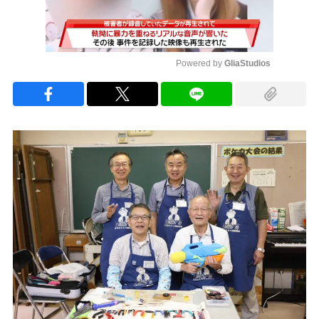
Powered by 
GliaStudios
Mute