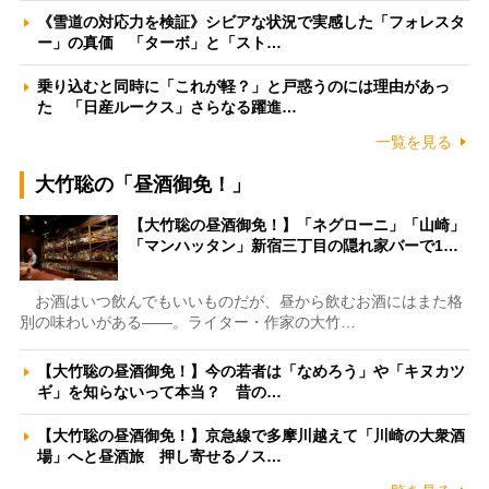
《雪道の対応力を検証》シビアな状況で実感した「フォレスタ
ー」の真価 「ターボ」と「スト…
乗り込むと同時に「これが軽？」と戸惑うのには理由があっ
た 「日産ルークス」さらなる躍進…
一覧を見る
大竹聡の「昼酒御免！」
【大竹聡の昼酒御免！】「ネグローニ」「山崎」
「マンハッタン」新宿三丁目の隠れ家バーで1…
お酒はいつ飲んでもいいものだが、昼から飲むお酒にはまた格
別の味わいがある――。ライター・作家の大竹…
【大竹聡の昼酒御免！】今の若者は「なめろう」や「キヌカツ
ギ」を知らないって本当？ 昔の…
【大竹聡の昼酒御免！】京急線で多摩川越えて「川崎の大衆酒
場」へと昼酒旅 押し寄せるノス…