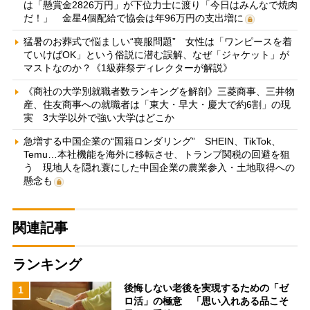
は「懸賞金2826万円」が下位力士に渡り「今日はみんなで焼肉
だ！」 金星4個配給で協会は年96万円の支出増に
猛暑のお葬式で悩ましい“喪服問題” 女性は「ワンピースを着
ていけばOK」という俗説に潜む誤解、なぜ「ジャケット」が
マストなのか？《1級葬祭ディレクターが解説》
《商社の大学別就職者数ランキングを解剖》三菱商事、三井物
産、住友商事への就職者は「東大・早大・慶大で約6割」の現
実 3大学以外で強い大学はどこか
急増する中国企業の“国籍ロンダリング” SHEIN、TikTok、
Temu…本社機能を海外に移転させ、トランプ関税の回避を狙
う 現地人を隠れ蓑にした中国企業の農業参入・土地取得への
懸念も
関連記事
ランキング
後悔しない老後を実現するための「ゼ
1
ロ活」の極意 「思い入れある品こそ