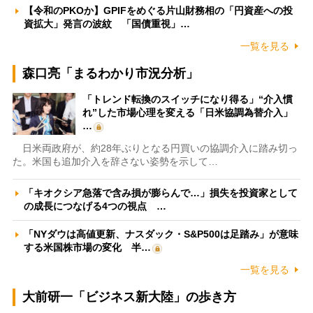
【令和のPKOか】GPIFをめぐる片山財務相の「円資産への投
資拡大」発言の波紋 「国債重視」…
一覧を見る
森口亮「まるわかり市況分析」
「トレンド転換のスイッチになり得る」“介入慣
れ”した市場心理を変える「日米協調為替介入」
…
日米両政府が、約28年ぶりとなる円買いの協調介入に踏み切っ
た。米国も追加介入を辞さない姿勢を示して…
「キオクシア急落で含み損が膨らんで…」損失を投資家として
の成長につなげる4つの視点 …
「NYダウは高値更新、ナスダック・S&P500は足踏み」が意味
する米国株市場の変化 半…
一覧を見る
大前研一「ビジネス新大陸」の歩き方