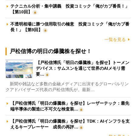
テクニカル分析・集中講義 投資コミック「俺がカブ番長！」
【第10回】
不透明相場に勝つ信用取引の極意 投資コミック「俺がカブ番
長！」【第9回】
一覧を見る
戸松信博の明日の爆騰株を探せ！
【戸松信博氏「明日の爆騰株」を探せ】トーメン
デバイス：サムスンを通じて世界のAIメモリ需
要…
新聞や雑誌など多数の金融メディアに出演するグローバルリン
クアドバイザーズ代表の戸松信博氏が、最新…
【戸松信博氏「明日の爆騰株」を探せ】レーザーテック：最先
端半導体の製造に不可欠な検査装…
【戸松信博氏「明日の爆騰株」を探せ】TDK：AIインフラを支
えるキープレーヤー 成長の再評…