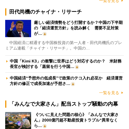
一覧を見る
田代尚機のチャイナ・リサーチ
厳しい経済情勢をどう打開するか？中国の下半期
の「経済運営方針」を読み解く 需要不足対策
が…
中国経済に精通する中国株投資の第一人者・田代尚機氏のプレ
ミアム連載「チャイナ・リサーチ」。中国の…
中国「Kimi K3」の衝撃に世界はどう対応するのか？ 米財務
長官が検討する「蒸留を行う中国…
中国経済“予想外の低成長”で政策のテコ入れ必至か 経済運営
方針の修正で成長加速が予想さ…
一覧を見る
「みんなで大家さん」配当ストップ騒動の内幕
《ついに見えた問題の核心》「みんなで大家さ
ん」2000億円超不動産投資トラブル“異常なく
ら…