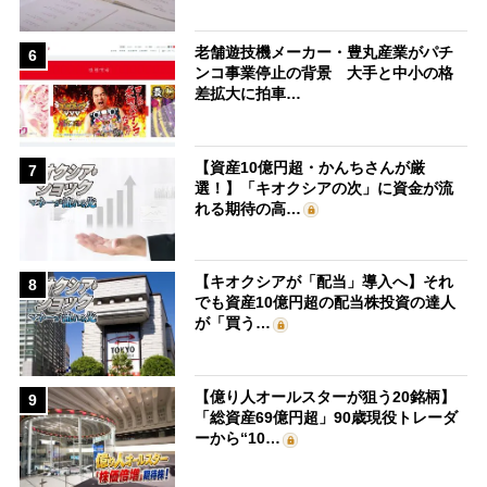
老舗遊技機メーカー・豊丸産業がパチ
6
ンコ事業停止の背景 大手と中小の格
差拡大に拍車…
【資産10億円超・かんちさんが厳
7
選！】「キオクシアの次」に資金が流
れる期待の高…
【キオクシアが「配当」導入へ】それ
8
でも資産10億円超の配当株投資の達人
が「買う…
【億り人オールスターが狙う20銘柄】
9
「総資産69億円超」90歳現役トレーダ
ーから“10…