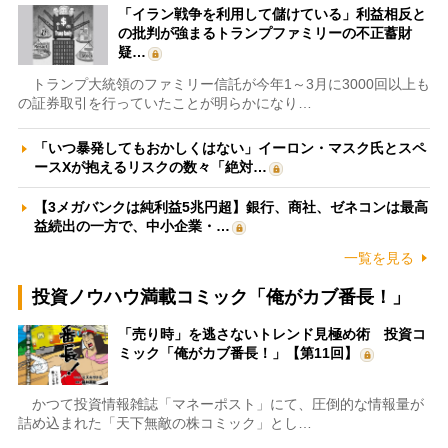
「イラン戦争を利用して儲けている」利益相反と
の批判が強まるトランプファミリーの不正蓄財
疑…
トランプ大統領のファミリー信託が今年1～3月に3000回以上も
の証券取引を行っていたことが明らかになり…
「いつ暴発してもおかしくはない」イーロン・マスク氏とスペ
ースXが抱えるリスクの数々「絶対…
【3メガバンクは純利益5兆円超】銀行、商社、ゼネコンは最高
益続出の一方で、中小企業・…
一覧を見る
投資ノウハウ満載コミック「俺がカブ番長！」
「売り時」を逃さないトレンド見極め術 投資コ
ミック「俺がカブ番長！」【第11回】
かつて投資情報雑誌「マネーポスト」にて、圧倒的な情報量が
詰め込まれた「天下無敵の株コミック」とし…