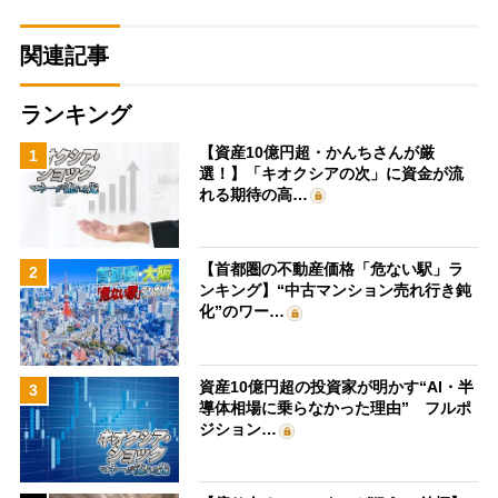
関連記事
ランキング
【資産10億円超・かんちさんが厳
1
選！】「キオクシアの次」に資金が流
れる期待の高…
【首都圏の不動産価格「危ない駅」ラ
2
ンキング】“中古マンション売れ行き鈍
化”のワー…
資産10億円超の投資家が明かす“AI・半
3
導体相場に乗らなかった理由” フルポ
ジション…