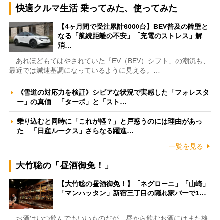
快適クルマ生活 乗ってみた、使ってみた
【4ヶ月間で受注累計6000台】BEV普及の障壁と
なる「航続距離の不安」「充電のストレス」解
消…
あれほどもてはやされていた「EV（BEV）シフト」の潮流も、
最近では減速基調になっているように見える。…
《雪道の対応力を検証》シビアな状況で実感した「フォレスタ
ー」の真価 「ターボ」と「スト…
乗り込むと同時に「これが軽？」と戸惑うのには理由があっ
た 「日産ルークス」さらなる躍進…
一覧を見る
大竹聡の「昼酒御免！」
【大竹聡の昼酒御免！】「ネグローニ」「山崎」
「マンハッタン」新宿三丁目の隠れ家バーで1…
お酒はいつ飲んでもいいものだが、昼から飲むお酒にはまた格