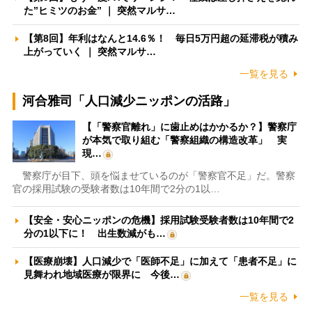
た”ヒミツのお金” ｜ 突然マルサ…
【第8回】年利はなんと14.6％！ 毎日5万円超の延滞税が積み
上がっていく ｜ 突然マルサ…
一覧を見る
河合雅司「人口減少ニッポンの活路」
【「警察官離れ」に歯止めはかかるか？】警察庁
が本気で取り組む「警察組織の構造改革」 実
現…
警察庁が目下、頭を悩ませているのが「警察官不足」だ。警察
官の採用試験の受験者数は10年間で2分の1以…
【安全・安心ニッポンの危機】採用試験受験者数は10年間で2
分の1以下に！ 出生数減がも…
【医療崩壊】人口減少で「医師不足」に加えて「患者不足」に
見舞われ地域医療が限界に 今後…
一覧を見る