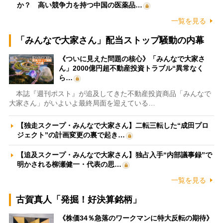
か？ 高い競争力を持つ中国の医薬品…
一覧を見る
「みんなで大家さん」配当ストップ騒動の内幕
《ついに見えた問題の核心》「みんなで大家さ
ん」2000億円超不動産投資トラブル“異常なく
ら…
本誌『週刊ポスト』が追及してきた不動産投資商品「みんなで
大家さん」がいよいよ最終局面を迎えている…
【独走スクープ・みんなで大家さん】二転三転した“成田プロ
ジェクト”の計画変更の裏で起き…
【追及スクープ・みんなで大家さん】独占入手“内部議事録”で
明かされる柳瀬健一・代表の思…
一覧を見る
古賀真人「発掘！好決算銘柄」
《株価34％急落のワークマンに特大反転の期待》