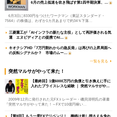
6月の売上低迷を吹き飛ばす第1四半期決算、…
6月3日に8330円をつけたワークマン（東証スタンダード・
7564）の株価は、わずか1カ月あまりで約34％下落…
三菱重工が「AIインフラの新たな主役」として再評価される気
運 エヌビディアとの提携でAI…
キオクシアHD「7万円割れからの急反発」は再びの上昇局面へ
の反転シグナルか？ 市場のムー…
一覧を見る
突然マルサがやって来た！
【最終回】1億6000万円の負債と引き換えに手に
入れたプライスレスな経験 ｜ 突然マルサがや…
2009年12月に発行された元FXトレーダー・磯貝清明氏の著書
『突然マルサがやって来た！～FXで10億円稼い…
【第9回】もう一度FXでリベンジ！ 種銭は差し押さえを免れ