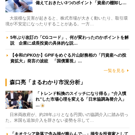
備えておきたい3つのポイント「資産の棚卸し…
大規模な災害が起きると、株式市場が大きく動いたり、取引環
境が不安定になったりすることがある。一方…
5年ぶり改訂の「CGコード」、何が変わったのかポイントを解
説 企業に成長投資の具体的な説…
【令和のPKOか】GPIFをめぐる片山財務相の「円資産への投
資拡大」発言の波紋 「国債重視」…
一覧を見る
森口亮「まるわかり市況分析」
「トレンド転換のスイッチになり得る」“介入慣
れ”した市場心理を変える「日米協調為替介入」
…
日米両政府が、約28年ぶりとなる円買いの協調介入に踏み切っ
た。米国も追加介入を辞さない姿勢を示して…
「キオクシア急落で含み損が膨らんで…」損失を投資家として