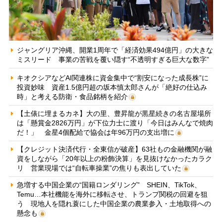
ジャングリア沖縄、開業1周年で「経済効果494億円」の大きな
ミスリード 事業の苦戦を覆い隠す“不透明すぎる巨大な数字”
キオクシアなどAI関連株に資金集中で“割安になった成長株”に
投資妙味 資産1.5億円超の坂本慎太郎さんが「絶好の仕込み
時」と考える防衛・食品銘柄を紹介
【土俵に埋まるカネ】大の里、豊昇龍が黒星続きの名古屋場所
は「懸賞金2826万円」が下位力士に渡り「今日はみんなで焼肉
だ！」 金星4個配給で協会は年96万円の支出増に
【クレジット決済代行・全東信が破産】63社もの金融機関が融
資をしながら「20年以上の粉飾決算」を見抜けなかったカラク
リ 営業現場では“自転車操業”の焦りも表出していた
急増する中国企業の“国籍ロンダリング” SHEIN、TikTok、
Temu…本社機能を海外に移転させ、トランプ関税の回避を狙
う 現地人を隠れ蓑にした中国企業の農業参入・土地取得への
懸念も