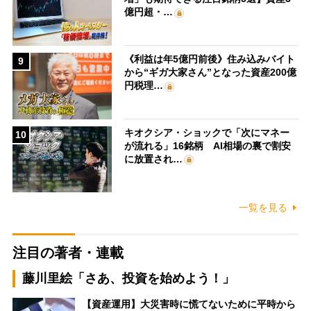
億円超・…
《利益は年5億円前後》住み込みバイト
9
から“ギガ大家さん”となった資産200億
円税理…
キオクシア・ショックで「次にマネー
10
が流れる」16銘柄 AI相場の裏で割安
に放置され…
一覧を見る
注目の著者・連載
藤川里絵「さあ、投資を始めよう！」
【資産運用】大災害時に慌てないために平時から