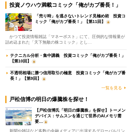
投資ノウハウ満載コミック「俺がカブ番長！」
「売り時」を逃さないトレンド見極め術 投資コ
ミック「俺がカブ番長！」【第11回】
かつて投資情報雑誌「マネーポスト」にて、圧倒的な情報量が
詰め込まれた「天下無敵の株コミック」とし…
テクニカル分析・集中講義 投資コミック「俺がカブ番長！」
【第10回】
不透明相場に勝つ信用取引の極意 投資コミック「俺がカブ番
長！」【第9回】
一覧を見る
戸松信博の明日の爆騰株を探せ！
【戸松信博氏「明日の爆騰株」を探せ】トーメン
デバイス：サムスンを通じて世界のAIメモリ需
要…
新聞や雑誌など多数の金融メディアに出演するグローバルリン