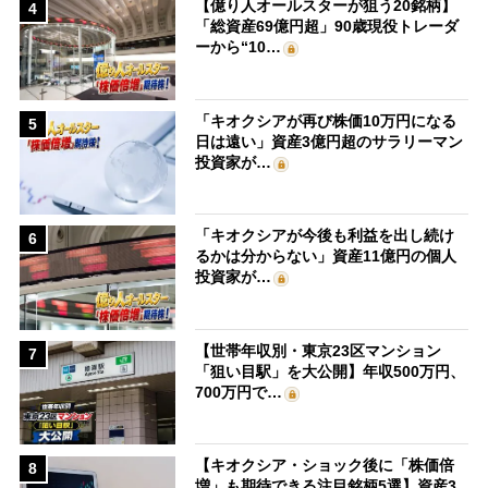
【億り人オールスターが狙う20銘柄】
4
「総資産69億円超」90歳現役トレーダ
ーから“10…
「キオクシアが再び株価10万円になる
5
日は遠い」資産3億円超のサラリーマン
投資家が…
「キオクシアが今後も利益を出し続け
6
るかは分からない」資産11億円の個人
投資家が…
【世帯年収別・東京23区マンション
7
「狙い目駅」を大公開】年収500万円、
700万円で…
【キオクシア・ショック後に「株価倍
8
増」も期待できる注目銘柄5選】資産3