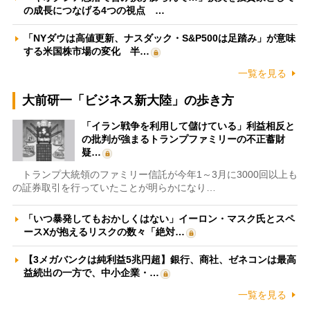
の成長につなげる4つの視点 …
「NYダウは高値更新、ナスダック・S&P500は足踏み」が意味
する米国株市場の変化 半…
一覧を見る
大前研一「ビジネス新大陸」の歩き方
「イラン戦争を利用して儲けている」利益相反と
の批判が強まるトランプファミリーの不正蓄財
疑…
トランプ大統領のファミリー信託が今年1～3月に3000回以上も
の証券取引を行っていたことが明らかになり…
「いつ暴発してもおかしくはない」イーロン・マスク氏とスペ
ースXが抱えるリスクの数々「絶対…
【3メガバンクは純利益5兆円超】銀行、商社、ゼネコンは最高
益続出の一方で、中小企業・…
一覧を見る