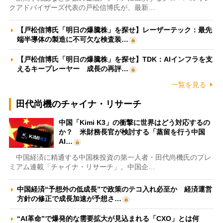
クアドバイザーズ代表の戸松信博氏が、最新…
【戸松信博氏「明日の爆騰株」を探せ】レーザーテック：最先
端半導体の製造に不可欠な検査装…
【戸松信博氏「明日の爆騰株」を探せ】TDK：AIインフラを支
えるキープレーヤー 成長の再評…
一覧を見る
田代尚機のチャイナ・リサーチ
中国「Kimi K3」の衝撃に世界はどう対応するの
か？ 米財務長官が検討する「蒸留を行う中国
AI…
中国経済に精通する中国株投資の第一人者・田代尚機氏のプレ
ミアム連載「チャイナ・リサーチ」。中国企…
中国経済“予想外の低成長”で政策のテコ入れ必至か 経済運営
方針の修正で成長加速が予想さ…
“AI革命”で爆発的な需要拡大が見込まれる「CXO」とは何