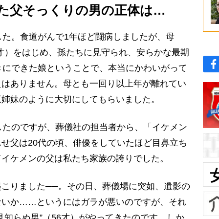
た父そっくりの男の正体は…
した。食道がんで1年ほど闘病しましたが、母
36才）をはじめ、孫たちに見守られ、安らかな最期
きにできた娘ということで、本当にかわいがって
えはありません。母とも一回り以上年が離れてい
三姉妹のように大切にしてもらいました。
したのですが、葬儀社の担当者から、「イケメン
せ父は20代の頃、俳優をしていたほど目鼻立ち
てイケメンの父は私たち家族の誇りでした。
こりました──。その日、葬儀場に突如、遺影の
ないか……というにはガラが悪いのですが、それ
見知らぬ男”（56才）がやってきたのです。しか