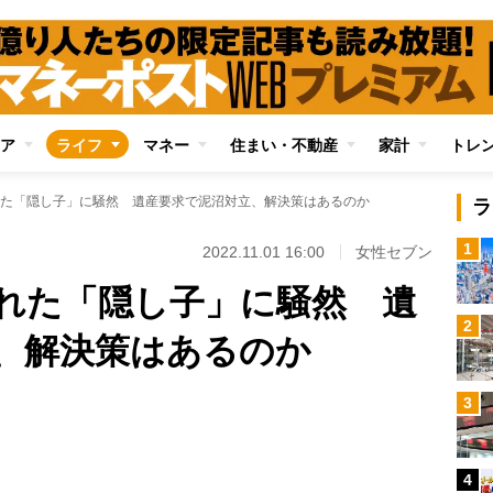
ア
ライフ
マネー
住まい・不動産
家計
トレ
た「隠し子」に騒然 遺産要求で泥沼対立、解決策はあるのか
ラ
1
2022.11.01 16:00
女性セブン
れた「隠し子」に騒然 遺
2
、解決策はあるのか
Loaded
:
3
97.13%
/
4