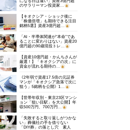
になる日は遠い」資産3億円超
のサラリーマン投資家…
【キオクシア・ショック後に
「株価倍増」も期待できる注目
銘柄5選】資産3億円超…
「AI・半導体関連が“本命”であ
ることに変わりはない」資産20
億円超の90歳現役トレ…
【資産10億円超・かんちさんが
厳選！】「キオクシアの次」に
資金が流れる期待の…
《2年弱で資産17.5倍の元証券
マンが「キオクシア急落で次に
狙う」5銘柄を公開》1…
【世帯年収別・東京23区マンシ
ョン「狙い目駅」を大公開】年
収500万円、700万円…
「失敗すると取り返しがつかな
い」葬儀社の手を借りない
「DIY葬」の落とし穴 素人