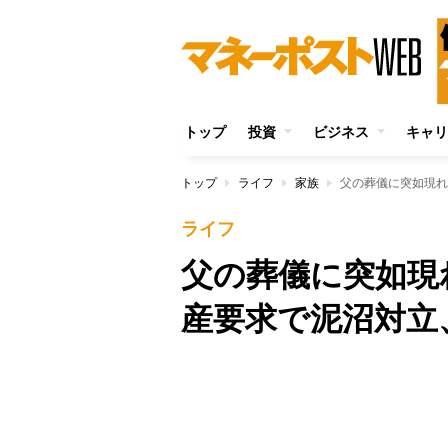
トップ
投資
ビジネス
キャリ
トップ
ライフ
家族
父の葬儀に突如現れ
ライフ
父の葬儀に突如現
産要求で泥沼対立
Unmute