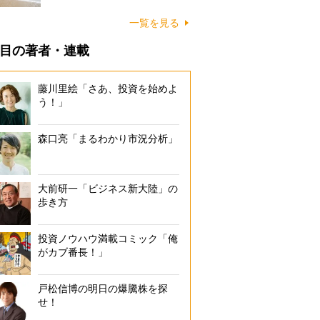
に…
一覧を見る
目の著者・連載
藤川里絵「さあ、投資を始めよ
う！」
森口亮「まるわかり市況分析」
大前研一「ビジネス新大陸」の
歩き方
投資ノウハウ満載コミック「俺
がカブ番長！」
戸松信博の明日の爆騰株を探
せ！