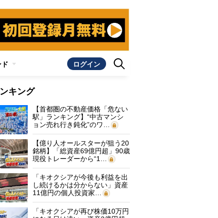
ンド
ログイン
ンキング
【首都圏の不動産価格「危ない
駅」ランキング】“中古マンシ
ョン売れ行き鈍化”のワ…
【億り人オールスターが狙う20
銘柄】「総資産69億円超」90歳
現役トレーダーから“1…
「キオクシアが今後も利益を出
し続けるかは分からない」資産
11億円の個人投資家…
「キオクシアが再び株価10万円