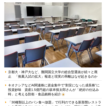
京都大・神戸大など、難関国立大学の総合型選抜が続々と廃
止 「推薦入試の拡大」報道と現実の乖離はなぜ起きるのか
キオクシアなどAI関連株に資金集中で“割安になった成長株”に
投資妙味 資産1.5億円超の坂本慎太郎さんが「絶好の仕込み
時」と考える防衛・食品銘柄を紹介
「30種類以上のパン食べ放題」で行列のできる新形態レストラ