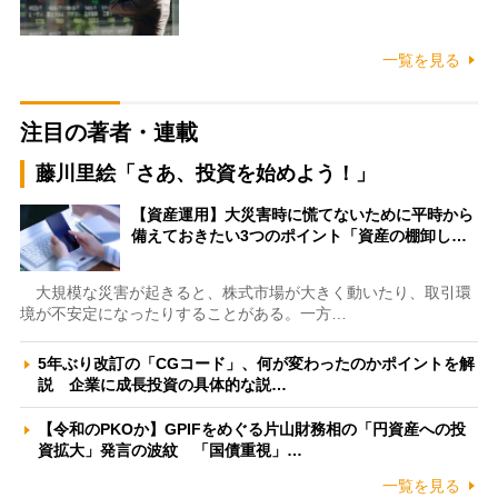
一覧を見る
注目の著者・連載
藤川里絵「さあ、投資を始めよう！」
【資産運用】大災害時に慌てないために平時から
備えておきたい3つのポイント「資産の棚卸し…
大規模な災害が起きると、株式市場が大きく動いたり、取引環
境が不安定になったりすることがある。一方…
5年ぶり改訂の「CGコード」、何が変わったのかポイントを解
説 企業に成長投資の具体的な説…
【令和のPKOか】GPIFをめぐる片山財務相の「円資産への投
資拡大」発言の波紋 「国債重視」…
一覧を見る