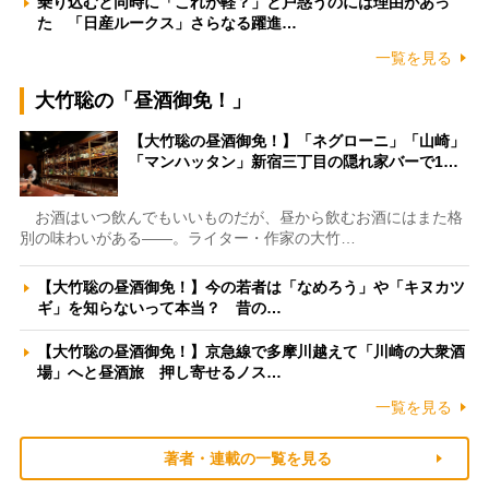
乗り込むと同時に「これが軽？」と戸惑うのには理由があっ
た 「日産ルークス」さらなる躍進…
一覧を見る
大竹聡の「昼酒御免！」
【大竹聡の昼酒御免！】「ネグローニ」「山崎」
「マンハッタン」新宿三丁目の隠れ家バーで1…
お酒はいつ飲んでもいいものだが、昼から飲むお酒にはまた格
別の味わいがある――。ライター・作家の大竹…
【大竹聡の昼酒御免！】今の若者は「なめろう」や「キヌカツ
ギ」を知らないって本当？ 昔の…
【大竹聡の昼酒御免！】京急線で多摩川越えて「川崎の大衆酒
場」へと昼酒旅 押し寄せるノス…
一覧を見る
著者・連載の一覧を見る