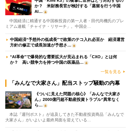
中国「Kimi K3」の衝撃に世界はどう対応するの
か？ 米財務長官が検討する「蒸留を行う中国
AI…
中国経済に精通する中国株投資の第一人者・田代尚機氏のプレ
ミアム連載「チャイナ・リサーチ」。中国企…
中国経済“予想外の低成長”で政策のテコ入れ必至か 経済運営
方針の修正で成長加速が予想さ…
“AI革命”で爆発的な需要拡大が見込まれる「CXO」とは何
か？ 高い競争力を持つ中国の医薬品…
一覧を見る
「みんなで大家さん」配当ストップ騒動の内幕
《ついに見えた問題の核心》「みんなで大家さ
ん」2000億円超不動産投資トラブル“異常なく
ら…
本誌『週刊ポスト』が追及してきた不動産投資商品「みんなで
大家さん」がいよいよ最終局面を迎えている…