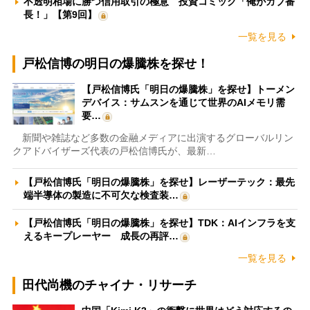
不透明相場に勝つ信用取引の極意 投資コミック「俺がカブ番
長！」【第9回】
一覧を見る
戸松信博の明日の爆騰株を探せ！
【戸松信博氏「明日の爆騰株」を探せ】トーメン
デバイス：サムスンを通じて世界のAIメモリ需
要…
新聞や雑誌など多数の金融メディアに出演するグローバルリン
クアドバイザーズ代表の戸松信博氏が、最新…
【戸松信博氏「明日の爆騰株」を探せ】レーザーテック：最先
端半導体の製造に不可欠な検査装…
【戸松信博氏「明日の爆騰株」を探せ】TDK：AIインフラを支
えるキープレーヤー 成長の再評…
一覧を見る
田代尚機のチャイナ・リサーチ