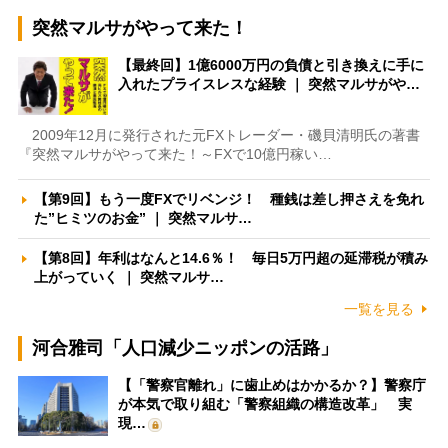
突然マルサがやって来た！
【最終回】1億6000万円の負債と引き換えに手に
入れたプライスレスな経験 ｜ 突然マルサがや…
2009年12月に発行された元FXトレーダー・磯貝清明氏の著書
『突然マルサがやって来た！～FXで10億円稼い…
【第9回】もう一度FXでリベンジ！ 種銭は差し押さえを免れ
た”ヒミツのお金” ｜ 突然マルサ…
【第8回】年利はなんと14.6％！ 毎日5万円超の延滞税が積み
上がっていく ｜ 突然マルサ…
一覧を見る
河合雅司「人口減少ニッポンの活路」
【「警察官離れ」に歯止めはかかるか？】警察庁
が本気で取り組む「警察組織の構造改革」 実
現…