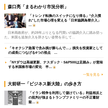
森口亮「まるわかり市況分析」
「トレンド転換のスイッチになり得る」“介入慣
れ”した市場心理を変える「日米協調為替介入」
…
日米両政府が、約28年ぶりとなる円買いの協調介入に踏み切っ
た。米国も追加介入を辞さない姿勢を示して…
「キオクシア急落で含み損が膨らんで…」損失を投資家として
の成長につなげる4つの視点 …
「NYダウは高値更新、ナスダック・S&P500は足踏み」が意味
する米国株市場の変化 半…
一覧を見る
大前研一「ビジネス新大陸」の歩き方
「イラン戦争を利用して儲けている」利益相反と
の批判が強まるトランプファミリーの不正蓄財
疑…