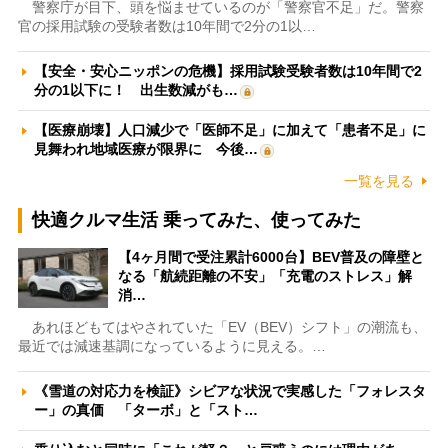
警察庁が目下、頭を悩ませているのが「警察官不足」だ。警察
官の採用試験の受験者数は10年間で2分の1以…
【安全・安心ニッポンの危機】採用試験受験者数は10年間で2
分の1以下に！ 出生数減がも…
【医療崩壊】人口減少で「医師不足」に加えて「患者不足」に
見舞われ地域医療が限界に 今後…
一覧を見る
快適クルマ生活 乗ってみた、使ってみた
【4ヶ月間で受注累計6000台】BEV普及の障壁と
なる「航続距離の不安」「充電のストレス」解
消…
あれほどもてはやされていた「EV（BEV）シフト」の潮流も、
最近では減速基調になっているように見える。…
《雪道の対応力を検証》シビアな状況で実感した「フォレスタ
ー」の真価 「ターボ」と「スト…