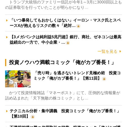
トランプ大統領のファミリー信託が今年1～3月に3000回以上も
の証券取引を行っていたことが明らかになり…
「いつ暴発してもおかしくはない」イーロン・マスク氏とスペ
ースXが抱えるリスクの数々「絶対…
【3メガバンクは純利益5兆円超】銀行、商社、ゼネコンは最高
益続出の一方で、中小企業・…
一覧を見る
投資ノウハウ満載コミック「俺がカブ番長！」
「売り時」を逃さないトレンド見極め術 投資コ
ミック「俺がカブ番長！」【第11回】
かつて投資情報雑誌「マネーポスト」にて、圧倒的な情報量が
詰め込まれた「天下無敵の株コミック」とし…
テクニカル分析・集中講義 投資コミック「俺がカブ番長！」
【第10回】