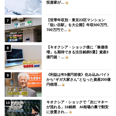
投資家が…
【世帯年収別・東京23区マンション
7
「狙い目駅」を大公開】年収500万円、
700万円で…
【キオクシア・ショック後に「株価倍
8
増」も期待できる注目銘柄5選】資産3
億円超・…
《利益は年5億円前後》住み込みバイト
9
から“ギガ大家さん”となった資産200億
円税理…
キオクシア・ショックで「次にマネー
10
が流れる」16銘柄 AI相場の裏で割安
に放置され…