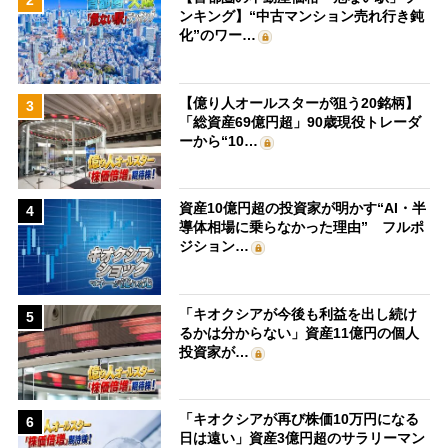
2
ンキング】“中古マンション売れ行き鈍
化”のワー…
【億り人オールスターが狙う20銘柄】
3
「総資産69億円超」90歳現役トレーダ
ーから“10…
資産10億円超の投資家が明かす“AI・半
4
導体相場に乗らなかった理由” フルポ
ジション…
「キオクシアが今後も利益を出し続け
5
るかは分からない」資産11億円の個人
投資家が…
「キオクシアが再び株価10万円になる
6
日は遠い」資産3億円超のサラリーマン