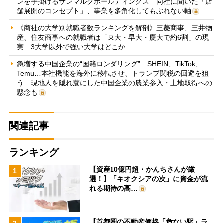
ンを手掛けるサンマルクホールディングス 同社に聞いた「店
舗展開のコンセプト」、事業を多角化してもぶれない軸
《商社の大学別就職者数ランキングを解剖》三菱商事、三井物
産、住友商事への就職者は「東大・早大・慶大で約6割」の現
実 3大学以外で強い大学はどこか
急増する中国企業の“国籍ロンダリング” SHEIN、TikTok、
Temu…本社機能を海外に移転させ、トランプ関税の回避を狙
う 現地人を隠れ蓑にした中国企業の農業参入・土地取得への
懸念も
関連記事
ランキング
【資産10億円超・かんちさんが厳
1
選！】「キオクシアの次」に資金が流
れる期待の高…
【首都圏の不動産価格「危ない駅」ラ