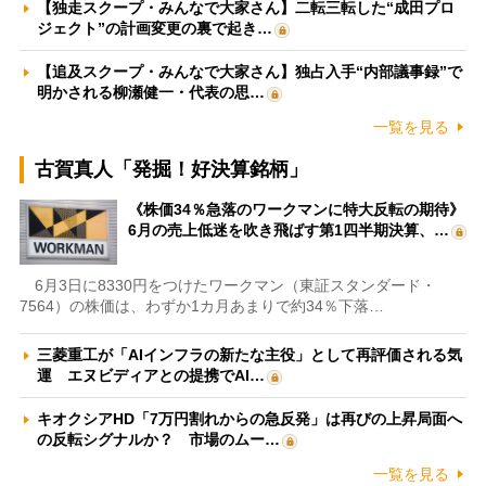
【独走スクープ・みんなで大家さん】二転三転した“成田プロ
ジェクト”の計画変更の裏で起き…
【追及スクープ・みんなで大家さん】独占入手“内部議事録”で
明かされる柳瀬健一・代表の思…
一覧を見る
古賀真人「発掘！好決算銘柄」
《株価34％急落のワークマンに特大反転の期待》
6月の売上低迷を吹き飛ばす第1四半期決算、…
6月3日に8330円をつけたワークマン（東証スタンダード・
7564）の株価は、わずか1カ月あまりで約34％下落…
三菱重工が「AIインフラの新たな主役」として再評価される気
運 エヌビディアとの提携でAI…
キオクシアHD「7万円割れからの急反発」は再びの上昇局面へ
の反転シグナルか？ 市場のムー…
一覧を見る