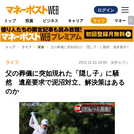
ログイン
トップ
投資
ビジネス
キャリア
ライフ
マネー
トップ
ライフ
家族
父の葬儀に突如現れた「隠し子」に騒然 遺産要求で泥
ライフ
2022.11.01 16:00
女性セブン
父の葬儀に突如現れた「隠し子」に騒
然 遺産要求で泥沼対立、解決策はある
のか
もっと見る
arrow_forward_ios