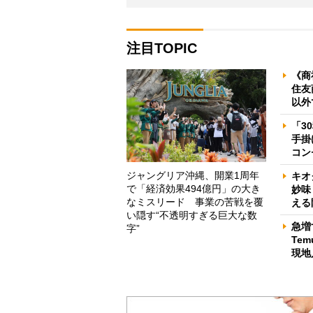
注目TOPIC
《商
住友
以外
「3
手掛
コン
ジャングリア沖縄、開業1周年
キオ
で「経済効果494億円」の大き
妙味
なミスリード 事業の苦戦を覆
える
い隠す“不透明すぎる巨大な数
急増
字”
Te
現地