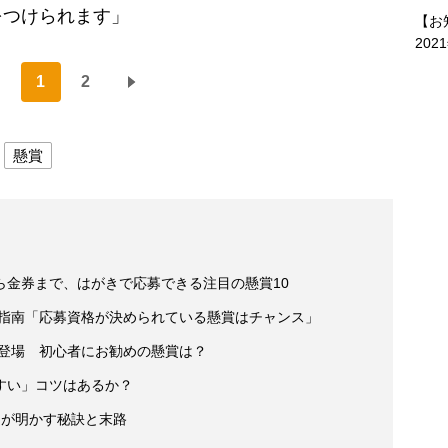
をつけられます」
【お
202
1
2
懸賞
ら金券まで、はがきで応募できる注目の懸賞10
が指南「応募資格が決められている懸賞はチャンス」
が登場 初心者にお勧めの懸賞は？
すい」コツはあるか？
」が明かす秘訣と末路