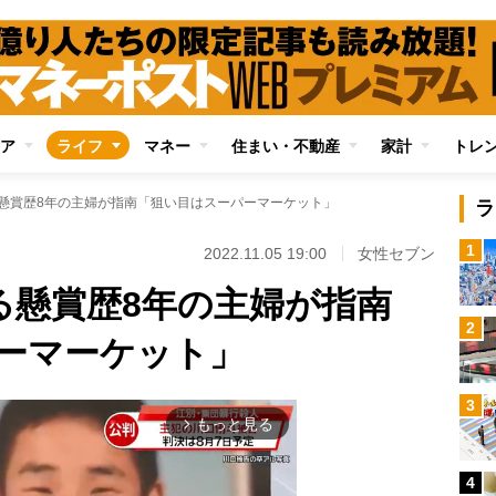
ア
ライフ
マネー
住まい・不動産
家計
トレ
る懸賞歴8年の主婦が指南「狙い目はスーパーマーケット」
ラ
1
2022.11.05 19:00
女性セブン
る懸賞歴8年の主婦が指南
2
ーマーケット」
3
もっと見る
arrow_forward_ios
4