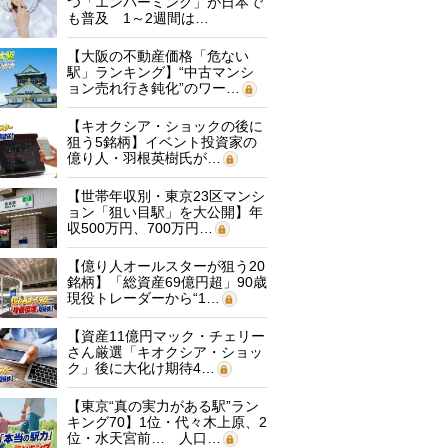
つ「エンバーミング」が日本で
も普及 1～2週間は…
【大阪の不動産価格「危ない
駅」ランキング】“中古マンシ
ョン売れ行き鈍化”のワー…
【キオクシア・ショックの後に
狙う5銘柄】イベント投資家の
億り人・羽根英樹氏が…
【世帯年収別・東京23区マンシ
ョン「狙い目駅」を大公開】年
収500万円、700万円…
【億り人オールスターが狙う20
銘柄】「総資産69億円超」90歳
現役トレーダーから“1…
【資産11億円マック・チェリー
さん厳選「キオクシア・ショッ
ク」後に大化け期待4…
【東京“真の実力がある駅”ラン
キング70】1位・代々木上原、2
位・水天宮前… 人口…