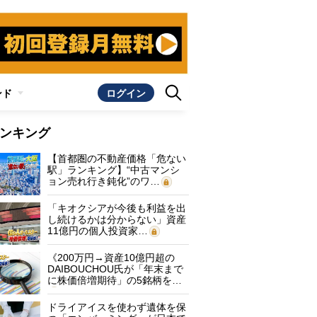
ンド
ログイン
ンキング
【首都圏の不動産価格「危ない
駅」ランキング】“中古マンシ
ョン売れ行き鈍化”のワ…
「キオクシアが今後も利益を出
し続けるかは分からない」資産
11億円の個人投資家…
《200万円→資産10億円超の
DAIBOUCHOU氏が「年末まで
に株価倍増期待」の5銘柄を…
ドライアイスを使わず遺体を保