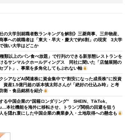
社の大学別就職者数ランキングを解剖》三菱商事、三井物産、
商事への就職者は「東大・早大・慶大で約6割」の現実 3大学
で強い大学はどこか
0種類以上のパン食べ放題」で行列のできる新形態レストランを
けるサンマルクホールディングス 同社に聞いた「店舗展開の
セプト」、事業を多角化してもぶれない軸
クシアなどAI関連株に資金集中で“割安になった成長株”に投資
 資産1.5億円超の坂本慎太郎さんが「絶好の仕込み時」と考
防衛・食品銘柄を紹介
する中国企業の“国籍ロンダリング” SHEIN、TikTok、
mu…本社機能を海外に移転させ、トランプ関税の回避を狙う
人を隠れ蓑にした中国企業の農業参入・土地取得への懸念も