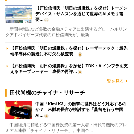
【戸松信博氏「明日の爆騰株」を探せ】トーメン
デバイス：サムスンを通じて世界のAIメモリ需
要…
新聞や雑誌など多数の金融メディアに出演するグローバルリン
クアドバイザーズ代表の戸松信博氏が、最新…
【戸松信博氏「明日の爆騰株」を探せ】レーザーテック：最先
端半導体の製造に不可欠な検査装…
【戸松信博氏「明日の爆騰株」を探せ】TDK：AIインフラを支
えるキープレーヤー 成長の再評…
一覧を見る
田代尚機のチャイナ・リサーチ
中国「Kimi K3」の衝撃に世界はどう対応するの
か？ 米財務長官が検討する「蒸留を行う中国
AI…
中国経済に精通する中国株投資の第一人者・田代尚機氏のプレ
ミアム連載「チャイナ・リサーチ」。中国企…