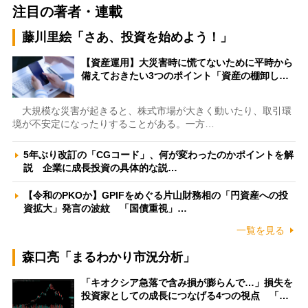
注目の著者・連載
藤川里絵「さあ、投資を始めよう！」
【資産運用】大災害時に慌てないために平時から
備えておきたい3つのポイント「資産の棚卸し…
大規模な災害が起きると、株式市場が大きく動いたり、取引環
境が不安定になったりすることがある。一方…
5年ぶり改訂の「CGコード」、何が変わったのかポイントを解
説 企業に成長投資の具体的な説…
【令和のPKOか】GPIFをめぐる片山財務相の「円資産への投
資拡大」発言の波紋 「国債重視」…
一覧を見る
森口亮「まるわかり市況分析」
「キオクシア急落で含み損が膨らんで…」損失を
投資家としての成長につなげる4つの視点 「…