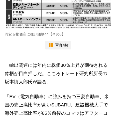
円安＆物価高に強い銘柄44【その3】
写真4枚
輸出関連には年内に株価30％上昇が期待される
銘柄が目白押しだ。こころトレード研究所所長の
坂本慎太郎氏が語る。
「EV（電気自動車）に強みを持つ三菱自動車、米
国の売上高比率が高いSUBARU、建設機械大手で
海外売上高比率が85％前後のコマツはアフターコ