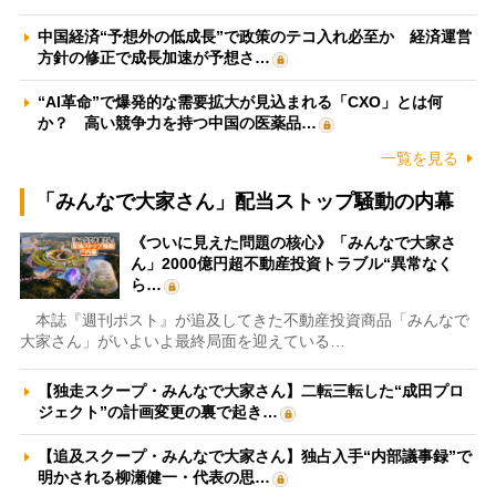
中国経済“予想外の低成長”で政策のテコ入れ必至か 経済運営
方針の修正で成長加速が予想さ…
“AI革命”で爆発的な需要拡大が見込まれる「CXO」とは何
か？ 高い競争力を持つ中国の医薬品…
一覧を見る
「みんなで大家さん」配当ストップ騒動の内幕
《ついに見えた問題の核心》「みんなで大家さ
ん」2000億円超不動産投資トラブル“異常なく
ら…
本誌『週刊ポスト』が追及してきた不動産投資商品「みんなで
大家さん」がいよいよ最終局面を迎えている…
【独走スクープ・みんなで大家さん】二転三転した“成田プロ
ジェクト”の計画変更の裏で起き…
【追及スクープ・みんなで大家さん】独占入手“内部議事録”で
明かされる柳瀬健一・代表の思…