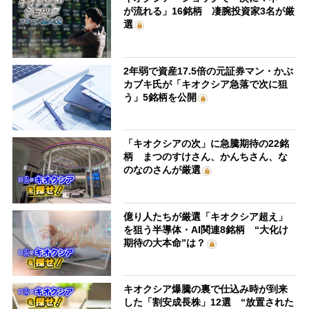
が流れる」16銘柄 凄腕投資家3名が厳
選
2年弱で資産17.5倍の元証券マン・かぶ
カブキ氏が「キオクシア急落で次に狙
う」5銘柄を公開
「キオクシアの次」に急騰期待の22銘
柄 まつのすけさん、かんちさん、な
のなのさんが厳選
億り人たちが厳選「キオクシア超え」
を狙う半導体・AI関連8銘柄 “大化け
期待の大本命”は？
キオクシア爆騰の裏で仕込み時が到来
した「割安成長株」12選 “放置された