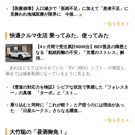
【医療崩壊】人口減少で「医師不足」に加えて「患者不足」に
見舞われ地域医療が限界に 今後…
一覧を見る
快適クルマ生活 乗ってみた、使ってみた
【4ヶ月間で受注累計6000台】BEV普及の障壁と
なる「航続距離の不安」「充電のストレス」解
消…
あれほどもてはやされていた「EV（BEV）シフト」の潮流も、
最近では減速基調になっているように見える。…
《雪道の対応力を検証》シビアな状況で実感した「フォレスタ
ー」の真価 「ターボ」と「スト…
乗り込むと同時に「これが軽？」と戸惑うのには理由があっ
た 「日産ルークス」さらなる躍進…
一覧を見る
大竹聡の「昼酒御免！」