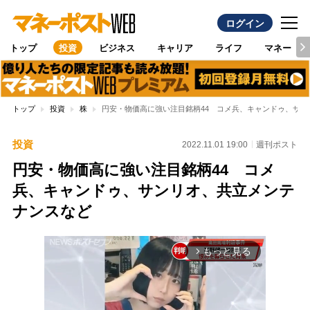
ログイン
トップ
投資
ビジネス
キャリア
ライフ
マネー
トップ
投資
株
円安・物価高に強い注目銘柄44 コメ兵、キャンドゥ、サ
投資
2022.11.01 19:00
週刊ポスト
円安・物価高に強い注目銘柄44 コメ
兵、キャンドゥ、サンリオ、共立メンテ
ナンスなど
もっと見る
arrow_forward_ios