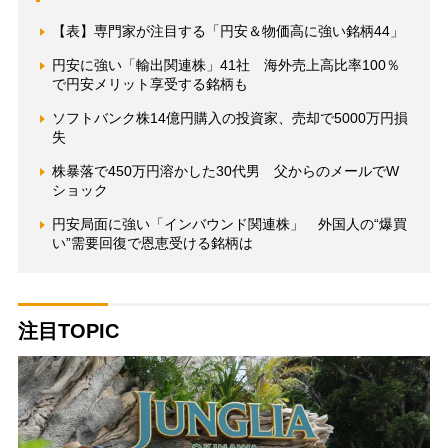
【表】専門家が注目する「円安＆物価高に強い銘柄44」
円安に強い「輸出関連株」41社 海外売上高比率100％
で円安メリット享受する銘柄も
ソフトバンク株14億円購入の投資家、売却で5000万円損
失
株暴落で450万円溶かした30代男 父からのメールでW
ショック
円安局面に強い「インバウンド関連株」 外国人の“爆買
い”需要回復で恩恵受ける銘柄は
注目TOPIC