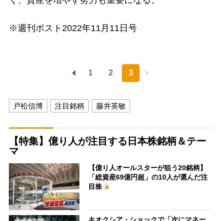
く、資産を増やす努力も重要になる。
※週刊ポスト2022年11月11日号
1
2
3
戸松信博
注目銘柄
藤井英敏
【特集】億り人が注目する日本株銘柄＆テー
マ
【億り人オールスターが狙う20銘柄】
「総資産69億円超」の10人が選んだ注
目株
キオクシア・ショックで「次にマネー