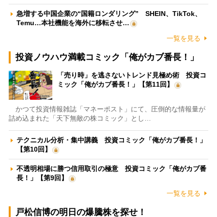
急増する中国企業の“国籍ロンダリング” SHEIN、TikTok、
Temu…本社機能を海外に移転させ…
一覧を見る
投資ノウハウ満載コミック「俺がカブ番長！」
「売り時」を逃さないトレンド見極め術 投資コ
ミック「俺がカブ番長！」【第11回】
かつて投資情報雑誌「マネーポスト」にて、圧倒的な情報量が
詰め込まれた「天下無敵の株コミック」とし…
テクニカル分析・集中講義 投資コミック「俺がカブ番長！」
【第10回】
不透明相場に勝つ信用取引の極意 投資コミック「俺がカブ番
長！」【第9回】
一覧を見る
戸松信博の明日の爆騰株を探せ！