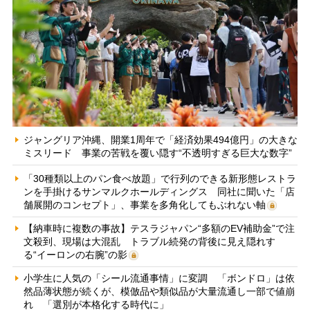
ジャングリア沖縄、開業1周年で「経済効果494億円」の大きな
ミスリード 事業の苦戦を覆い隠す“不透明すぎる巨大な数字”
「30種類以上のパン食べ放題」で行列のできる新形態レストラ
ンを手掛けるサンマルクホールディングス 同社に聞いた「店
舗展開のコンセプト」、事業を多角化してもぶれない軸
【納車時に複数の事故】テスラジャパン“多額のEV補助金”で注
文殺到、現場は大混乱 トラブル続発の背後に見え隠れす
る“イーロンの右腕”の影
小学生に人気の「シール流通事情」に変調 「ボンドロ」は依
然品薄状態が続くが、模倣品や類似品が大量流通し一部で値崩
れ 「選別が本格化する時代に」