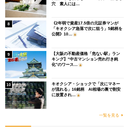
穴 素人には…
《2年弱で資産17.5倍の元証券マンが
8
「キオクシア急落で次に狙う」5銘柄を
公開》10…
【大阪の不動産価格「危ない駅」ラン
9
キング】“中古マンション売れ行き鈍
化”のワース…
キオクシア・ショックで「次にマネー
10
が流れる」16銘柄 AI相場の裏で割安
に放置され…
一覧を見る