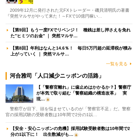
2009年12月に発行された元FXトレーダー・磯貝清明氏の著書
『突然マルサがやって来た！～FXで10億円稼い…
【第9回】もう一度FXでリベンジ！ 種銭は差し押さえを免れ
た”ヒミツのお金” ｜ 突然マルサ…
【第8回】年利はなんと14.6％！ 毎日5万円超の延滞税が積み
上がっていく ｜ 突然マルサ…
一覧を見る
河合雅司「人口減少ニッポンの活路」
【「警察官離れ」に歯止めはかかるか？】警察庁
が本気で取り組む「警察組織の構造改革」 実
現…
警察庁が目下、頭を悩ませているのが「警察官不足」だ。警察
官の採用試験の受験者数は10年間で2分の1以…
【安全・安心ニッポンの危機】採用試験受験者数は10年間で2
分の1以下に！ 出生数減がも…