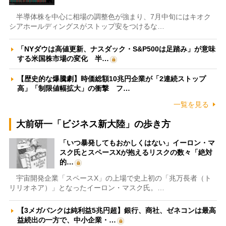
半導体株を中心に相場の調整色が強まり、7月中旬にはキオク
シアホールディングスがストップ安をつけるな…
「NYダウは高値更新、ナスダック・S&P500は足踏み」が意味
する米国株市場の変化 半…
【歴史的な爆騰劇】時価総額10兆円企業が「2連続ストップ
高」「制限値幅拡大」の衝撃 フ…
一覧を見る
大前研一「ビジネス新大陸」の歩き方
「いつ暴発してもおかしくはない」イーロン・マ
スク氏とスペースXが抱えるリスクの数々「絶対
的…
宇宙開発企業「スペースX」の上場で史上初の「兆万長者（ト
リリオネア）」となったイーロン・マスク氏。…
【3メガバンクは純利益5兆円超】銀行、商社、ゼネコンは最高
益続出の一方で、中小企業・…