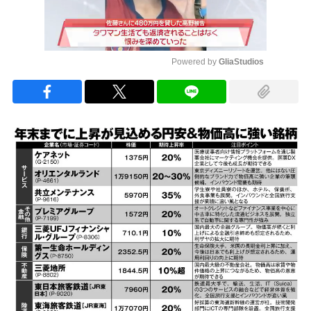
Powered by 
GliaStudios
Mute