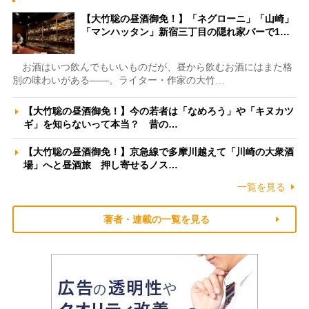
【大竹聡の昼酒御免！】「ネグローニ」「山崎」
「マンハッタン」新宿三丁目の隠れ家バーで1…
お酒はいつ飲んでもいいものだが、昼から飲むお酒にはまた格
別の味わいがある――。ライター・作家の大竹…
【大竹聡の昼酒御免！】今の若者は「なめろう」や「キヌカツ
ギ」を知らないって本当？ 昔の…
【大竹聡の昼酒御免！】京急線で多摩川越えて「川崎の大衆酒
場」へと昼酒旅 押し寄せるノス…
一覧を見る
著者・連載の一覧を見る