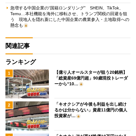
急増する中国企業の“国籍ロンダリング” SHEIN、TikTok、
Temu…本社機能を海外に移転させ、トランプ関税の回避を狙
う 現地人を隠れ蓑にした中国企業の農業参入・土地取得への
懸念も
関連記事
ランキング
【億り人オールスターが狙う20銘柄】
1
「総資産69億円超」90歳現役トレーダ
ーから“10…
「キオクシアが今後も利益を出し続け
2
るかは分からない」資産11億円の個人
投資家が…