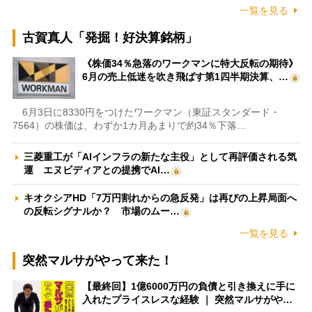
一覧を見る
古賀真人「発掘！好決算銘柄」
《株価34％急落のワークマンに特大反転の期待》
6月の売上低迷を吹き飛ばす第1四半期決算、…
6月3日に8330円をつけたワークマン（東証スタンダード・
7564）の株価は、わずか1カ月あまりで約34％下落…
三菱重工が「AIインフラの新たな主役」として再評価される気
運 エヌビディアとの提携でAI…
キオクシアHD「7万円割れからの急反発」は再びの上昇局面へ
の反転シグナルか？ 市場のムー…
一覧を見る
突然マルサがやって来た！
【最終回】1億6000万円の負債と引き換えに手に
入れたプライスレスな経験 ｜ 突然マルサがや…