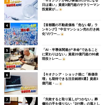
「キオクシアが再び株価10万円になる
3
日は遠い」資産3億円超のサラリーマン
投資家が…
【首都圏の不動産価格「危ない駅」ラ
4
ンキング】“中古マンション売れ行き鈍
化”のワー…
「AI・半導体関連が“本命”であること
5
に変わりはない」資産20億円超の90歳
現役トレー…
【キオクシア・ショック後に「株価倍
6
増」も期待できる注目銘柄5選】資産3
億円超・…
「失敗すると取り返しがつかない」葬
7
儀社の手を借りない「DIY葬」の落とし