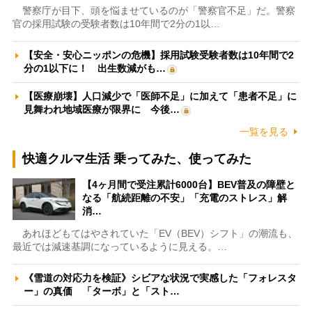
警察庁が目下、頭を悩ませているのが「警察官不足」だ。警察
官の採用試験の受験者数は10年間で2分の1以…
【安全・安心ニッポンの危機】採用試験受験者数は10年間で2
分の1以下に！ 出生数減がも…
【医療崩壊】人口減少で「医師不足」に加えて「患者不足」に
見舞われ地域医療が限界に 今後…
一覧を見る
快適クルマ生活 乗ってみた、使ってみた
【4ヶ月間で受注累計6000台】BEV普及の障壁と
なる「航続距離の不安」「充電のストレス」解
消…
あれほどもてはやされていた「EV（BEV）シフト」の潮流も、
最近では減速基調になっているように見える。…
《雪道の対応力を検証》シビアな状況で実感した「フォレスタ
ー」の真価 「ターボ」と「スト…