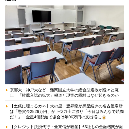
京都大・神戸大など、難関国立大学の総合型選抜が続々と廃
止 「推薦入試の拡大」報道と現実の乖離はなぜ起きるのか
【土俵に埋まるカネ】大の里、豊昇龍が黒星続きの名古屋場所
は「懸賞金2826万円」が下位力士に渡り「今日はみんなで焼肉
だ！」 金星4個配給で協会は年96万円の支出増に
【クレジット決済代行・全東信が破産】63社もの金融機関が融