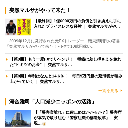
突然マルサがやって来た！
【最終回】1億6000万円の負債と引き換えに手に
入れたプライスレスな経験 ｜ 突然マルサがや…
2009年12月に発行された元FXトレーダー・磯貝清明氏の著書
『突然マルサがやって来た！～FXで10億円稼い…
【第9回】もう一度FXでリベンジ！ 種銭は差し押さえを免れ
た”ヒミツのお金” ｜ 突然マルサ…
【第8回】年利はなんと14.6％！ 毎日5万円超の延滞税が積み
上がっていく ｜ 突然マルサ…
一覧を見る
河合雅司「人口減少ニッポンの活路」
【「警察官離れ」に歯止めはかかるか？】警察庁
が本気で取り組む「警察組織の構造改革」 実
現…