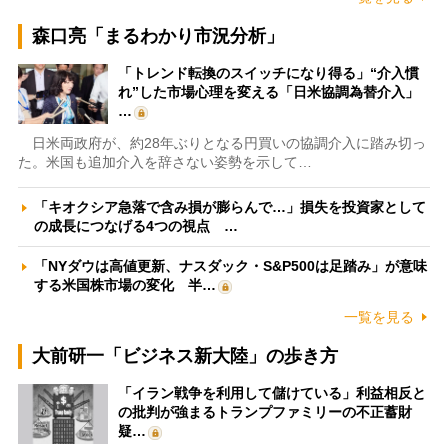
森口亮「まるわかり市況分析」
「トレンド転換のスイッチになり得る」“介入慣
れ”した市場心理を変える「日米協調為替介入」
…
日米両政府が、約28年ぶりとなる円買いの協調介入に踏み切っ
た。米国も追加介入を辞さない姿勢を示して…
「キオクシア急落で含み損が膨らんで…」損失を投資家として
の成長につなげる4つの視点 …
「NYダウは高値更新、ナスダック・S&P500は足踏み」が意味
する米国株市場の変化 半…
一覧を見る
大前研一「ビジネス新大陸」の歩き方
「イラン戦争を利用して儲けている」利益相反と
の批判が強まるトランプファミリーの不正蓄財
疑…