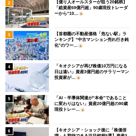
【億り人オールスターが狙う20銘柄】
2
「総資産69億円超」90歳現役トレーダ
ーから“10…
【首都圏の不動産価格「危ない駅」ラ
3
ンキング】“中古マンション売れ行き鈍
化”のワー…
「キオクシアが再び株価10万円になる
4
日は遠い」資産3億円超のサラリーマン
投資家が…
「AI・半導体関連が“本命”であること
5
に変わりはない」資産20億円超の90歳
現役トレー…
【キオクシア・ショック後に「株価倍
6
増」も期待できる注目銘柄5選】資産3