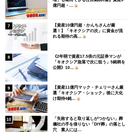
億円超・…
【資産10億円超・かんちさんが厳
7
選！】「キオクシアの次」に資金が流
れる期待の高…
《2年弱で資産17.5倍の元証券マンが
8
「キオクシア急落で次に狙う」5銘柄を
公開》10…
【資産11億円マック・チェリーさん厳
9
選「キオクシア・ショック」後に大化
け期待4銘…
「失敗すると取り返しがつかない」葬
10
儀社の手を借りない「DIY葬」の落とし
穴 素人には…