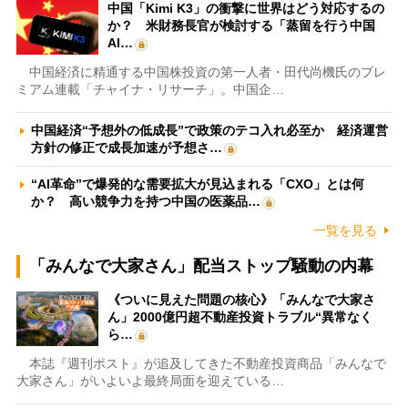
中国「Kimi K3」の衝撃に世界はどう対応するの
か？ 米財務長官が検討する「蒸留を行う中国
AI…
中国経済に精通する中国株投資の第一人者・田代尚機氏のプレ
ミアム連載「チャイナ・リサーチ」。中国企…
中国経済“予想外の低成長”で政策のテコ入れ必至か 経済運営
方針の修正で成長加速が予想さ…
“AI革命”で爆発的な需要拡大が見込まれる「CXO」とは何
か？ 高い競争力を持つ中国の医薬品…
一覧を見る
「みんなで大家さん」配当ストップ騒動の内幕
《ついに見えた問題の核心》「みんなで大家さ
ん」2000億円超不動産投資トラブル“異常なく
ら…
本誌『週刊ポスト』が追及してきた不動産投資商品「みんなで
大家さん」がいよいよ最終局面を迎えている…