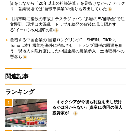
資をしながら「20年以上の粉飾決算」を見抜けなかったカラク
リ 営業現場では“自転車操業”の焦りも表出していた
【納車時に複数の事故】テスラジャパン“多額のEV補助金”で注
文殺到、現場は大混乱 トラブル続発の背後に見え隠れす
る“イーロンの右腕”の影
急増する中国企業の“国籍ロンダリング” SHEIN、TikTok、
Temu…本社機能を海外に移転させ、トランプ関税の回避を狙
う 現地人を隠れ蓑にした中国企業の農業参入・土地取得への
懸念も
関連記事
ランキング
「キオクシアが今後も利益を出し続け
1
るかは分からない」資産11億円の個人
投資家が…