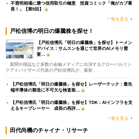
不透明相場に勝つ信用取引の極意 投資コミック「俺がカブ番
長！」【第9回】
一覧を見る
戸松信博の明日の爆騰株を探せ！
【戸松信博氏「明日の爆騰株」を探せ】トーメン
デバイス：サムスンを通じて世界のAIメモリ需
要…
新聞や雑誌など多数の金融メディアに出演するグローバルリン
クアドバイザーズ代表の戸松信博氏が、最新…
【戸松信博氏「明日の爆騰株」を探せ】レーザーテック：最先
端半導体の製造に不可欠な検査装…
【戸松信博氏「明日の爆騰株」を探せ】TDK：AIインフラを支
えるキープレーヤー 成長の再評…
一覧を見る
田代尚機のチャイナ・リサーチ