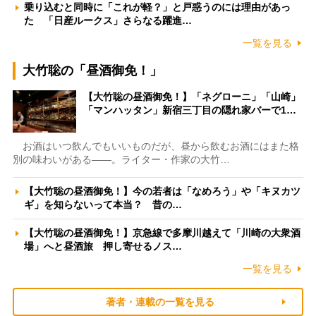
乗り込むと同時に「これが軽？」と戸惑うのには理由があっ
た 「日産ルークス」さらなる躍進…
一覧を見る
大竹聡の「昼酒御免！」
【大竹聡の昼酒御免！】「ネグローニ」「山崎」
「マンハッタン」新宿三丁目の隠れ家バーで1…
お酒はいつ飲んでもいいものだが、昼から飲むお酒にはまた格
別の味わいがある――。ライター・作家の大竹…
【大竹聡の昼酒御免！】今の若者は「なめろう」や「キヌカツ
ギ」を知らないって本当？ 昔の…
【大竹聡の昼酒御免！】京急線で多摩川越えて「川崎の大衆酒
場」へと昼酒旅 押し寄せるノス…
一覧を見る
著者・連載の一覧を見る