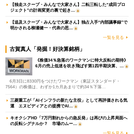
【独走スクープ・みんなで大家さん】二転三転した“成田プロ
ジェクト”の計画変更の裏で起き…
【追及スクープ・みんなで大家さん】独占入手“内部議事録”で
明かされる柳瀬健一・代表の思…
一覧を見る
古賀真人「発掘！好決算銘柄」
《株価34％急落のワークマンに特大反転の期待》
6月の売上低迷を吹き飛ばす第1四半期決算、…
6月3日に8330円をつけたワークマン（東証スタンダード・
7564）の株価は、わずか1カ月あまりで約34％下落…
三菱重工が「AIインフラの新たな主役」として再評価される気
運 エヌビディアとの提携でAI…
キオクシアHD「7万円割れからの急反発」は再びの上昇局面へ
の反転シグナルか？ 市場のムー…
一覧を見る