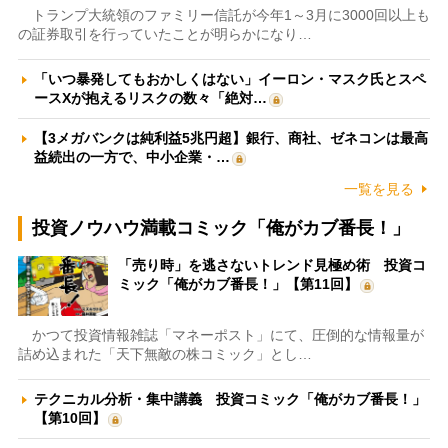
トランプ大統領のファミリー信託が今年1～3月に3000回以上も
の証券取引を行っていたことが明らかになり…
「いつ暴発してもおかしくはない」イーロン・マスク氏とスペ
ースXが抱えるリスクの数々「絶対…
【3メガバンクは純利益5兆円超】銀行、商社、ゼネコンは最高
益続出の一方で、中小企業・…
一覧を見る
投資ノウハウ満載コミック「俺がカブ番長！」
「売り時」を逃さないトレンド見極め術 投資コ
ミック「俺がカブ番長！」【第11回】
かつて投資情報雑誌「マネーポスト」にて、圧倒的な情報量が
詰め込まれた「天下無敵の株コミック」とし…
テクニカル分析・集中講義 投資コミック「俺がカブ番長！」
【第10回】