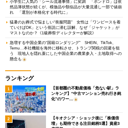
小学生に人気の「シール流通事情」に変調 「ボンドロ」は依
然品薄状態が続くが、模倣品や類似品が大量流通し一部で値崩
れ 「選別が本格化する時代に」
猛暑のお葬式で悩ましい“喪服問題” 女性は「ワンピースを着
ていけばOK」という俗説に潜む誤解、なぜ「ジャケット」が
マストなのか？《1級葬祭ディレクターが解説》
急増する中国企業の“国籍ロンダリング” SHEIN、TikTok、
Temu…本社機能を海外に移転させ、トランプ関税の回避を狙
う 現地人を隠れ蓑にした中国企業の農業参入・土地取得への
懸念も
ランキング
【首都圏の不動産価格「危ない駅」ラ
1
ンキング】“中古マンション売れ行き鈍
化”のワー…
【キオクシア・ショック後に「株価倍
2
増」も期待できる注目銘柄5選】資産3