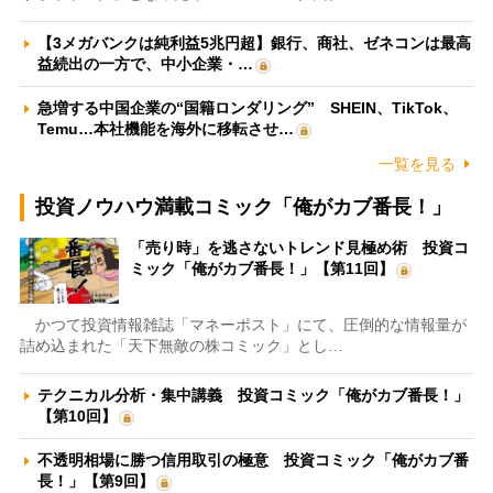
【3メガバンクは純利益5兆円超】銀行、商社、ゼネコンは最高
益続出の一方で、中小企業・…
急増する中国企業の“国籍ロンダリング” SHEIN、TikTok、
Temu…本社機能を海外に移転させ…
一覧を見る
投資ノウハウ満載コミック「俺がカブ番長！」
「売り時」を逃さないトレンド見極め術 投資コ
ミック「俺がカブ番長！」【第11回】
かつて投資情報雑誌「マネーポスト」にて、圧倒的な情報量が
詰め込まれた「天下無敵の株コミック」とし…
テクニカル分析・集中講義 投資コミック「俺がカブ番長！」
【第10回】
不透明相場に勝つ信用取引の極意 投資コミック「俺がカブ番
長！」【第9回】