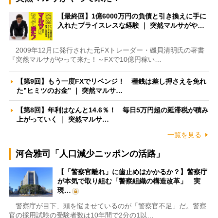
【最終回】1億6000万円の負債と引き換えに手に
入れたプライスレスな経験 ｜ 突然マルサがや…
2009年12月に発行された元FXトレーダー・磯貝清明氏の著書
『突然マルサがやって来た！～FXで10億円稼い…
【第9回】もう一度FXでリベンジ！ 種銭は差し押さえを免れ
た”ヒミツのお金” ｜ 突然マルサ…
【第8回】年利はなんと14.6％！ 毎日5万円超の延滞税が積み
上がっていく ｜ 突然マルサ…
一覧を見る
河合雅司「人口減少ニッポンの活路」
【「警察官離れ」に歯止めはかかるか？】警察庁
が本気で取り組む「警察組織の構造改革」 実
現…
警察庁が目下、頭を悩ませているのが「警察官不足」だ。警察
官の採用試験の受験者数は10年間で2分の1以…