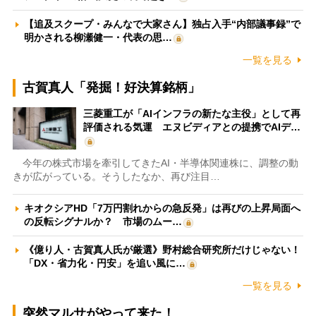
【追及スクープ・みんなで大家さん】独占入手“内部議事録”で
明かされる柳瀬健一・代表の思…
一覧を見る
古賀真人「発掘！好決算銘柄」
三菱重工が「AIインフラの新たな主役」として再
評価される気運 エヌビディアとの提携でAIデ…
今年の株式市場を牽引してきたAI・半導体関連株に、調整の動
きが広がっている。そうしたなか、再び注目…
キオクシアHD「7万円割れからの急反発」は再びの上昇局面へ
の反転シグナルか？ 市場のムー…
《億り人・古賀真人氏が厳選》野村総合研究所だけじゃない！
「DX・省力化・円安」を追い風に…
一覧を見る
突然マルサがやって来た！