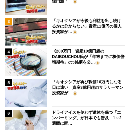
億円超・…
「キオクシアが今後も利益を出し続け
3
るかは分からない」資産11億円の個人
投資家が…
《200万円→資産10億円超の
4
DAIBOUCHOU氏が「年末までに株価倍
増期待」の5銘柄を公…
「キオクシアが再び株価10万円になる
5
日は遠い」資産3億円超のサラリーマン
投資家が…
ドライアイスを使わず遺体を保つ「エ
6
ンバーミング」が日本でも普及 1～2
週間は問…