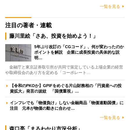
一覧を見る
注目の著者・連載
藤川里絵「さあ、投資を始めよう！」
5年ぶり改訂の「CGコード」、何が変わったのか
ポイントを解説 企業に成長投資の具体的な説
明…
金融庁と東京証券取引所が共同で策定している上場企業の経営
や取締役会のあり方を定める「コーポレート…
【令和のPKOか】GPIFをめぐる片山財務相の「円資産への投
資拡大」発言の波紋 「国債重視」…
インフレでも「物価負け」しない金融商品「物価連動国債」に
注目 元本が物価の動きに合わせ…
一覧を見る
森口亮「まるわかり市況分析」