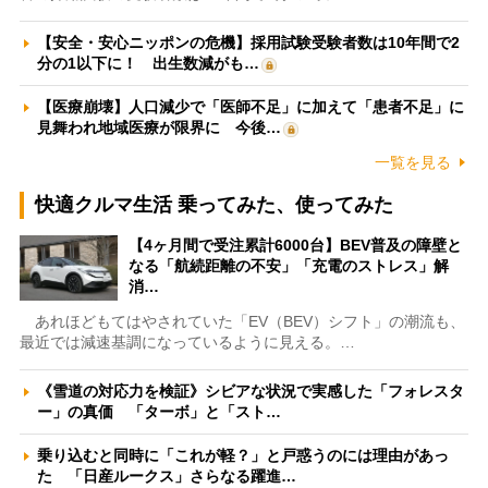
【安全・安心ニッポンの危機】採用試験受験者数は10年間で2
分の1以下に！ 出生数減がも…
【医療崩壊】人口減少で「医師不足」に加えて「患者不足」に
見舞われ地域医療が限界に 今後…
一覧を見る
快適クルマ生活 乗ってみた、使ってみた
【4ヶ月間で受注累計6000台】BEV普及の障壁と
なる「航続距離の不安」「充電のストレス」解
消…
あれほどもてはやされていた「EV（BEV）シフト」の潮流も、
最近では減速基調になっているように見える。…
《雪道の対応力を検証》シビアな状況で実感した「フォレスタ
ー」の真価 「ターボ」と「スト…
乗り込むと同時に「これが軽？」と戸惑うのには理由があっ
た 「日産ルークス」さらなる躍進…