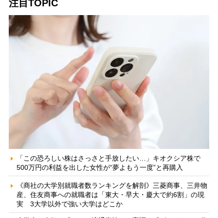
注目TOPIC
「この恐ろしい株はさっさと手放したい…」キオクシア株で
500万円の利益を出した女性が“夢よもう一度”と再購入
《商社の大学別就職者数ランキングを解剖》三菱商事、三井物
産、住友商事への就職者は「東大・早大・慶大で約6割」の現
実 3大学以外で強い大学はどこか