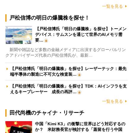
一覧を見る
戸松信博の明日の爆騰株を探せ！
【戸松信博氏「明日の爆騰株」を探せ】トーメン
デバイス：サムスンを通じて世界のAIメモリ需
要…
新聞や雑誌など多数の金融メディアに出演するグローバルリン
クアドバイザーズ代表の戸松信博氏が、最新…
【戸松信博氏「明日の爆騰株」を探せ】レーザーテック：最先
端半導体の製造に不可欠な検査装…
【戸松信博氏「明日の爆騰株」を探せ】TDK：AIインフラを支
えるキープレーヤー 成長の再評…
一覧を見る
田代尚機のチャイナ・リサーチ
中国「Kimi K3」の衝撃に世界はどう対応するの
か？ 米財務長官が検討する「蒸留を行う中国