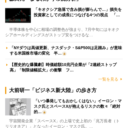
「キオクシア急落で含み損が膨らんで…」損失を
投資家としての成長につなげる4つの視点 「…
半導体株を中心に相場の調整色が強まり、7月中旬にはキオク
シアホールディングスがストップ安をつけるな…
「NYダウは高値更新、ナスダック・S&P500は足踏み」が意味
する米国株市場の変化 半…
【歴史的な爆騰劇】時価総額10兆円企業が「2連続ストップ
高」「制限値幅拡大」の衝撃 フ…
一覧を見る
大前研一「ビジネス新大陸」の歩き方
「いつ暴発してもおかしくはない」イーロン・マ
スク氏とスペースXが抱えるリスクの数々「絶対
的…
宇宙開発企業「スペースX」の上場で史上初の「兆万長者（ト
リリオネア）」となったイーロン・マスク氏。…