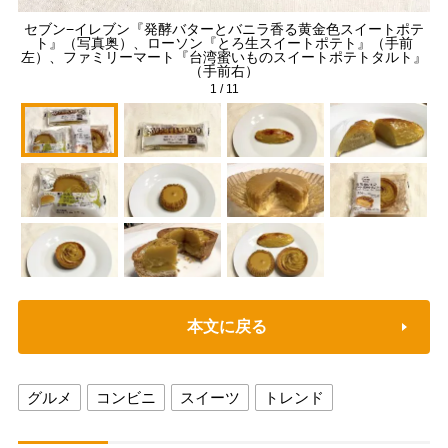
セブン−イレブン『発酵バターとバニラ香る黄金色スイートポテ
ト』（写真奥）、ローソン『とろ生スイートポテト』（手前
左）、ファミリーマート『台湾蜜いものスイートポテトタルト』
（手前右）
1
/
11
本文に戻る
グルメ
コンビニ
スイーツ
トレンド