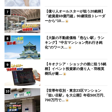
【億り人オールスターが狙う20銘柄】
7
「総資産69億円超」90歳現役トレーダ
ーから“10…
【大阪の不動産価格「危ない駅」ラン
8
キング】“中古マンション売れ行き鈍
化”のワース…
【キオクシア・ショックの後に狙う5銘
9
柄】イベント投資家の億り人・羽根英
樹氏が厳…
【世帯年収別・東京23区マンション
10
「狙い目駅」を大公開】年収500万円、
700万円で…