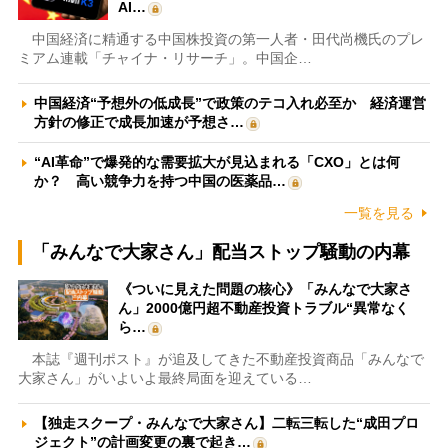
AI…
中国経済に精通する中国株投資の第一人者・田代尚機氏のプレ
ミアム連載「チャイナ・リサーチ」。中国企…
中国経済“予想外の低成長”で政策のテコ入れ必至か 経済運営
方針の修正で成長加速が予想さ…
“AI革命”で爆発的な需要拡大が見込まれる「CXO」とは何
か？ 高い競争力を持つ中国の医薬品…
一覧を見る
「みんなで大家さん」配当ストップ騒動の内幕
《ついに見えた問題の核心》「みんなで大家さ
ん」2000億円超不動産投資トラブル“異常なく
ら…
本誌『週刊ポスト』が追及してきた不動産投資商品「みんなで
大家さん」がいよいよ最終局面を迎えている…
【独走スクープ・みんなで大家さん】二転三転した“成田プロ
ジェクト”の計画変更の裏で起き…