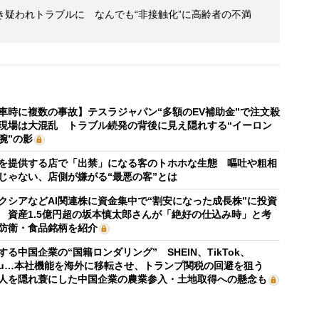
疑われトラブルに なんでも“非接触化”に高齢者の不満
車時に複数の事故】テスラジャパン“多額のEV補助金”で注文殺
現場は大混乱 トラブル続発の背後に見え隠れする“イーロン
腕”の影
を提供する店で「出禁」になる客のトホホな生態 嘔吐や粗相
じゃない、店側が嫌がる“最悪の客”とは
クシアなどAI関連株に資金集中で“割安になった成長株”に投資
 資産1.5億円超の坂本慎太郎さんが「絶好の仕込み時」と考
防衛・食品銘柄を紹介
する中国企業の“国籍ロンダリング” SHEIN、TikTok、
mu…本社機能を海外に移転させ、トランプ関税の回避を狙う
人を隠れ蓑にした中国企業の農業参入・土地取得への懸念も