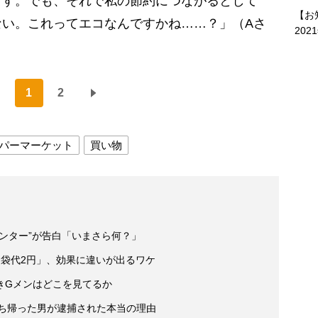
ます。でも、それで私の節約につながるとして
【お
ない。これってエコなんですかね……？」（Aさ
202
1
2
パーマーケット
買い物
ンター”が告白「いまさら何？」
ジ袋代2円」、効果に違いが出るワケ
きGメンはどこを見てるか
持ち帰った男が逮捕された本当の理由