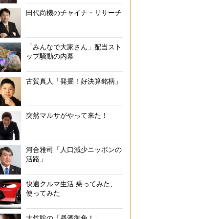
田代尚機のチャイナ・リサーチ
「みんなで大家さん」配当スト
ップ騒動の内幕
古賀真人「発掘！好決算銘柄」
突然マルサがやって来た！
河合雅司「人口減少ニッポンの
活路」
快適クルマ生活 乗ってみた、
使ってみた
大竹聡の「昼酒御免！」