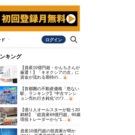
ンド
ログイン
ンキング
【資産10億円超・かんちさんが
厳選！】「キオクシアの次」に
資金が流れる期待の…
【首都圏の不動産価格「危ない
駅」ランキング】“中古マンシ
ョン売れ行き鈍化”のワ…
【億り人オールスターが狙う20
銘柄】「総資産69億円超」90歳
現役トレーダーから“1…
資産10億円超の投資家が明か