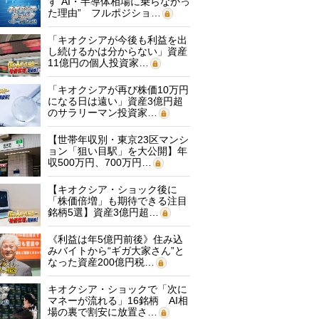
す“AI・半導体相場に乗らなかっ
た理由” フルポジショ…
「キオクシアが今後も利益を出
し続けるかは分からない」資産
11億円の個人投資家…
「キオクシアが再び株価10万円
になる日は遠い」資産3億円超
のサラリーマン投資家…
【世帯年収別・東京23区マンシ
ョン「狙い目駅」を大公開】年
収500万円、700万円…
【キオクシア・ショック後に
「株価倍増」も期待できる注目
銘柄5選】資産3億円超…
《利益は年5億円前後》住み込
みバイトから“ギガ大家さん”と
なった資産200億円税…
キオクシア・ショックで「次に
マネーが流れる」16銘柄 AI相
場の裏で割安に放置さ…