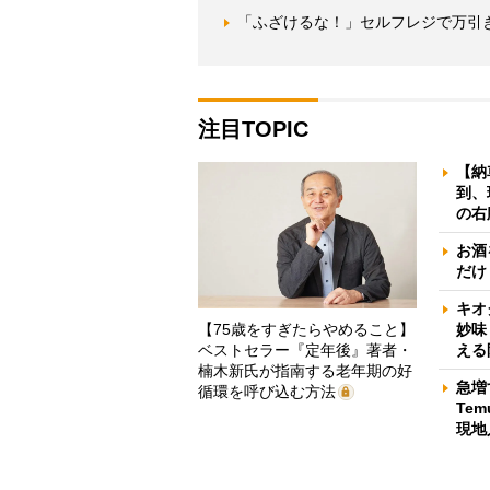
「ふざけるな！」セルフレジで万引き
注目TOPIC
【納
到、
の右
お酒
だけ
キオ
【75歳をすぎたらやめること】
妙味
ベストセラー『定年後』著者・
える
楠木新氏が指南する老年期の好
急増
循環を呼び込む方法
Te
現地