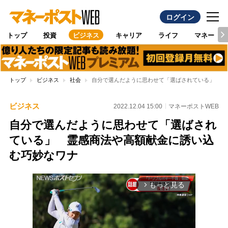
ログイン
トップ
投資
ビジネス
キャリア
ライフ
マネー
トップ
ビジネス
社会
自分で選んだように思わせて「選ばされている」 霊
ビジネス
2022.12.04 15:00
マネーポストWEB
自分で選んだように思わせて「選ばされ
ている」 霊感商法や高額献金に誘い込
む巧妙なワナ
もっと見る
arrow_forward_ios