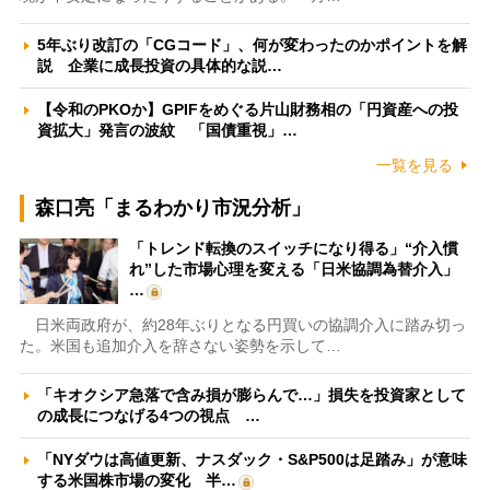
5年ぶり改訂の「CGコード」、何が変わったのかポイントを解
説 企業に成長投資の具体的な説…
【令和のPKOか】GPIFをめぐる片山財務相の「円資産への投
資拡大」発言の波紋 「国債重視」…
一覧を見る
森口亮「まるわかり市況分析」
「トレンド転換のスイッチになり得る」“介入慣
れ”した市場心理を変える「日米協調為替介入」
…
日米両政府が、約28年ぶりとなる円買いの協調介入に踏み切っ
た。米国も追加介入を辞さない姿勢を示して…
「キオクシア急落で含み損が膨らんで…」損失を投資家として
の成長につなげる4つの視点 …
「NYダウは高値更新、ナスダック・S&P500は足踏み」が意味
する米国株市場の変化 半…