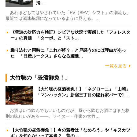
消…
あれほどもてはやされていた「EV（BEV）シフト」の潮流も、
最近では減速基調になっているように見える。…
《雪道の対応力を検証》シビアな状況で実感した「フォレスタ
ー」の真価 「ターボ」と「スト…
乗り込むと同時に「これが軽？」と戸惑うのには理由があっ
た 「日産ルークス」さらなる躍進…
一覧を見る
大竹聡の「昼酒御免！」
【大竹聡の昼酒御免！】「ネグローニ」「山崎」
「マンハッタン」新宿三丁目の隠れ家バーで1…
お酒はいつ飲んでもいいものだが、昼から飲むお酒にはまた格
別の味わいがある――。ライター・作家の大竹…
【大竹聡の昼酒御免！】今の若者は「なめろう」や「キヌカツ
ギ」を知らないって本当？ 昔の…