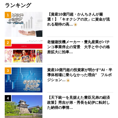
ランキング
【資産10億円超・かんちさんが厳
1
選！】「キオクシアの次」に資金が流
れる期待の高…
老舗遊技機メーカー・豊丸産業がパチ
2
ンコ事業停止の背景 大手と中小の格
差拡大に拍車…
資産10億円超の投資家が明かす“AI・半
3
導体相場に乗らなかった理由” フルポ
ジション…
【天下統一を見据えた豊臣兄弟の経済
4
政策】秀吉が弟・秀長を紀伊に転封し
た納得の事情…