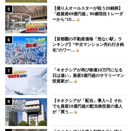
【億り人オールスターが狙う20銘柄】
5
「総資産69億円超」90歳現役トレーダ
ーから“10…
【首都圏の不動産価格「危ない駅」ラ
6
ンキング】“中古マンション売れ行き鈍
化”のワー…
「キオクシアが再び株価10万円になる
7
日は遠い」資産3億円超のサラリーマン
投資家が…
【キオクシアが「配当」導入へ】それ
8
でも資産10億円超の配当株投資の達人
が「買う…