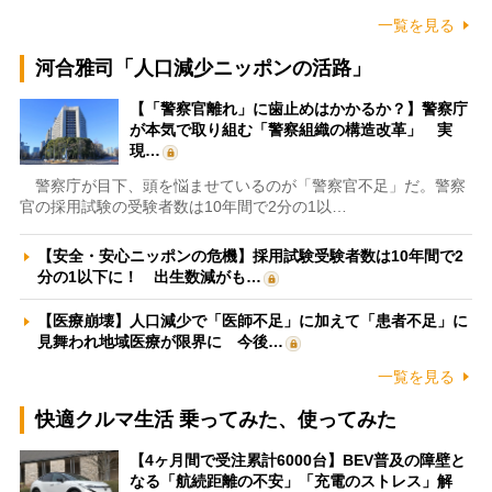
一覧を見る
河合雅司「人口減少ニッポンの活路」
【「警察官離れ」に歯止めはかかるか？】警察庁
が本気で取り組む「警察組織の構造改革」 実
現…
警察庁が目下、頭を悩ませているのが「警察官不足」だ。警察
官の採用試験の受験者数は10年間で2分の1以…
【安全・安心ニッポンの危機】採用試験受験者数は10年間で2
分の1以下に！ 出生数減がも…
【医療崩壊】人口減少で「医師不足」に加えて「患者不足」に
見舞われ地域医療が限界に 今後…
一覧を見る
快適クルマ生活 乗ってみた、使ってみた
【4ヶ月間で受注累計6000台】BEV普及の障壁と
なる「航続距離の不安」「充電のストレス」解