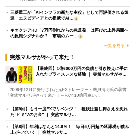
三菱重工が「AIインフラの新たな主役」として再評価される気
運 エヌビディアとの提携でAI…
キオクシアHD「7万円割れからの急反発」は再びの上昇局面へ
の反転シグナルか？ 市場のムー…
一覧を見る
突然マルサがやって来た！
【最終回】1億6000万円の負債と引き換えに手に
入れたプライスレスな経験 ｜ 突然マルサがや…
2009年12月に発行された元FXトレーダー・磯貝清明氏の著書
『突然マルサがやって来た！～FXで10億円稼い…
【第9回】もう一度FXでリベンジ！ 種銭は差し押さえを免れ
た”ヒミツのお金” ｜ 突然マルサ…
【第8回】年利はなんと14.6％！ 毎日5万円超の延滞税が積み
上がっていく ｜ 突然マルサ…