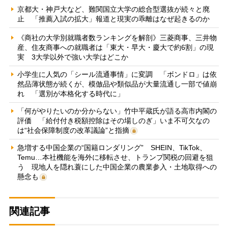
京都大・神戸大など、難関国立大学の総合型選抜が続々と廃
止 「推薦入試の拡大」報道と現実の乖離はなぜ起きるのか
《商社の大学別就職者数ランキングを解剖》三菱商事、三井物
産、住友商事への就職者は「東大・早大・慶大で約6割」の現
実 3大学以外で強い大学はどこか
小学生に人気の「シール流通事情」に変調 「ボンドロ」は依
然品薄状態が続くが、模倣品や類似品が大量流通し一部で値崩
れ 「選別が本格化する時代に」
「何がやりたいのか分からない」竹中平蔵氏が語る高市内閣の
評価 「給付付き税額控除はその場しのぎ」いま不可欠なの
は“社会保障制度の改革議論”と指摘
急増する中国企業の“国籍ロンダリング” SHEIN、TikTok、
Temu…本社機能を海外に移転させ、トランプ関税の回避を狙
う 現地人を隠れ蓑にした中国企業の農業参入・土地取得への
懸念も
関連記事