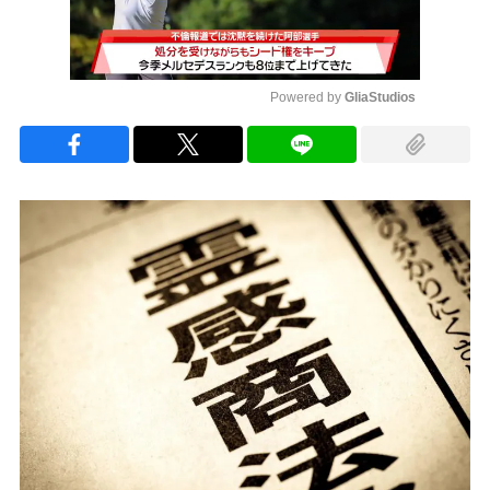
Powered by 
GliaStudios
Mute