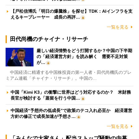
【戸松信博氏「明日の爆騰株」を探せ】TDK：AIインフラを支
えるキープレーヤー 成長の再評…
一覧を見る
田代尚機のチャイナ・リサーチ
厳しい経済情勢をどう打開するか？中国の下半期
の「経済運営方針」を読み解く 需要不足対策
が…
中国経済に精通する中国株投資の第一人者・田代尚機氏のプレ
ミアム連載「チャイナ・リサーチ」。中国の…
中国「Kimi K3」の衝撃に世界はどう対応するのか？ 米財務
長官が検討する「蒸留を行う中国…
中国経済“予想外の低成長”で政策のテコ入れ必至か 経済運営
方針の修正で成長加速が予想さ…
一覧を見る
「みんなで大家さん」配当ストップ騒動の内幕