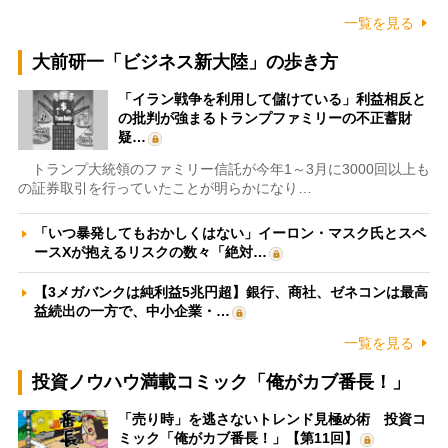
一覧を見る
大前研一「ビジネス新大陸」の歩き方
「イラン戦争を利用して儲けている」利益相反と
の批判が強まるトランプファミリーの不正蓄財
疑…
トランプ大統領のファミリー信託が今年1～3月に3000回以上も
の証券取引を行っていたことが明らかになり…
「いつ暴発してもおかしくはない」イーロン・マスク氏とスペ
ースXが抱えるリスクの数々「絶対…
【3メガバンクは純利益5兆円超】銀行、商社、ゼネコンは最高
益続出の一方で、中小企業・…
一覧を見る
投資ノウハウ満載コミック「俺がカブ番長！」
「売り時」を逃さないトレンド見極め術 投資コ
ミック「俺がカブ番長！」【第11回】