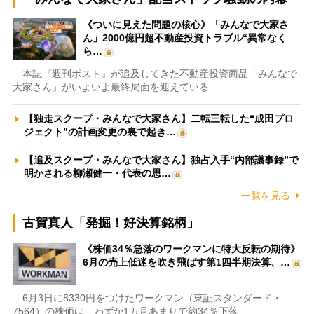
《ついに見えた問題の核心》「みんなで大家さ
ん」2000億円超不動産投資トラブル“異常なく
ら…
本誌『週刊ポスト』が追及してきた不動産投資商品「みんなで
大家さん」がいよいよ最終局面を迎えている…
【独走スクープ・みんなで大家さん】二転三転した“成田プロ
ジェクト”の計画変更の裏で起き…
【追及スクープ・みんなで大家さん】独占入手“内部議事録”で
明かされる柳瀬健一・代表の思…
一覧を見る
古賀真人「発掘！好決算銘柄」
《株価34％急落のワークマンに特大反転の期待》
6月の売上低迷を吹き飛ばす第1四半期決算、…
6月3日に8330円をつけたワークマン（東証スタンダード・
7564）の株価は、わずか1カ月あまりで約34％下落…