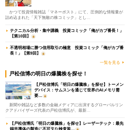
かつて投資情報雑誌「マネーポスト」にて、圧倒的な情報量が
詰め込まれた「天下無敵の株コミック」とし…
テクニカル分析・集中講義 投資コミック「俺がカブ番長！」
【第10回】
不透明相場に勝つ信用取引の極意 投資コミック「俺がカブ番
長！」【第9回】
一覧を見る
戸松信博の明日の爆騰株を探せ！
【戸松信博氏「明日の爆騰株」を探せ】トーメン
デバイス：サムスンを通じて世界のAIメモリ需
要…
新聞や雑誌など多数の金融メディアに出演するグローバルリン
クアドバイザーズ代表の戸松信博氏が、最新…
【戸松信博氏「明日の爆騰株」を探せ】レーザーテック：最先
端半導体の製造に不可欠な検査装…