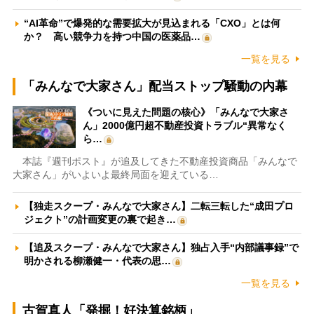
“AI革命”で爆発的な需要拡大が見込まれる「CXO」とは何
か？ 高い競争力を持つ中国の医薬品…
一覧を見る
「みんなで大家さん」配当ストップ騒動の内幕
《ついに見えた問題の核心》「みんなで大家さ
ん」2000億円超不動産投資トラブル“異常なく
ら…
本誌『週刊ポスト』が追及してきた不動産投資商品「みんなで
大家さん」がいよいよ最終局面を迎えている…
【独走スクープ・みんなで大家さん】二転三転した“成田プロ
ジェクト”の計画変更の裏で起き…
【追及スクープ・みんなで大家さん】独占入手“内部議事録”で
明かされる柳瀬健一・代表の思…
一覧を見る
古賀真人「発掘！好決算銘柄」