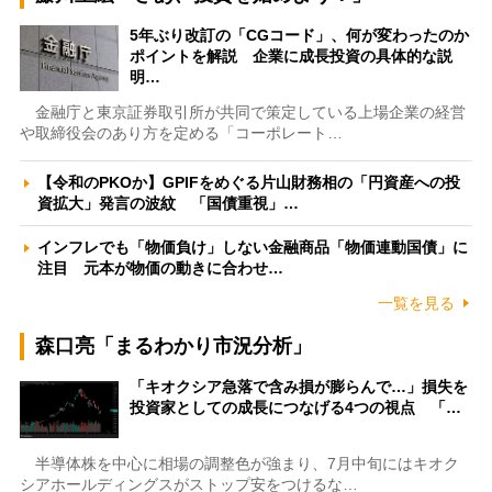
5年ぶり改訂の「CGコード」、何が変わったのか
ポイントを解説 企業に成長投資の具体的な説
明…
金融庁と東京証券取引所が共同で策定している上場企業の経営
や取締役会のあり方を定める「コーポレート…
【令和のPKOか】GPIFをめぐる片山財務相の「円資産への投
資拡大」発言の波紋 「国債重視」…
インフレでも「物価負け」しない金融商品「物価連動国債」に
注目 元本が物価の動きに合わせ…
一覧を見る
森口亮「まるわかり市況分析」
「キオクシア急落で含み損が膨らんで…」損失を
投資家としての成長につなげる4つの視点 「…
半導体株を中心に相場の調整色が強まり、7月中旬にはキオク
シアホールディングスがストップ安をつけるな…