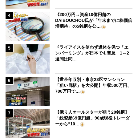
《200万円→資産10億円超の
4
DAIBOUCHOU氏が「年末までに株価倍
増期待」の5銘柄を公…
ドライアイスを使わず遺体を保つ「エ
5
ンバーミング」が日本でも普及 1～2
週間は問…
【世帯年収別・東京23区マンション
6
「狙い目駅」を大公開】年収500万円、
700万円で…
【億り人オールスターが狙う20銘柄】
7
「総資産69億円超」90歳現役トレーダ
ーから“10…