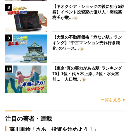
【キオクシア・ショックの後に狙う5銘
8
柄】イベント投資家の億り人・羽根英
樹氏が厳…
【大阪の不動産価格「危ない駅」ラン
9
キング】“中古マンション売れ行き鈍
化”のワース…
【東京“真の実力がある駅”ランキング
10
70】1位・代々木上原、2位・水天宮
前… 人口増…
一覧を見る
注目の著者・連載
藤川里絵「さあ、投資を始めよう！」