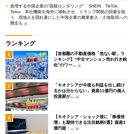
急増する中国企業の“国籍ロンダリング” SHEIN、TikTok、
Temu…本社機能を海外に移転させ、トランプ関税の回避を狙
う 現地人を隠れ蓑にした中国企業の農業参入・土地取得への
懸念も
ランキング
【首都圏の不動産価格「危ない駅」ラ
1
ンキング】“中古マンション売れ行き鈍
化”のワー…
「キオクシアが今後も利益を出し続け
2
るかは分からない」資産11億円の個人
投資家が…
【キオクシア・ショック後に「株価倍
3
増」も期待できる注目銘柄5選】資産3
億円超・…