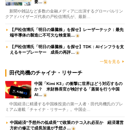
要…
新聞や雑誌など多数の金融メディアに出演するグローバルリン
クアドバイザーズ代表の戸松信博氏が、最新…
【戸松信博氏「明日の爆騰株」を探せ】レーザーテック：最先
端半導体の製造に不可欠な検査装…
【戸松信博氏「明日の爆騰株」を探せ】TDK：AIインフラを支
えるキープレーヤー 成長の再評…
一覧を見る
田代尚機のチャイナ・リサーチ
中国「Kimi K3」の衝撃に世界はどう対応するの
か？ 米財務長官が検討する「蒸留を行う中国
AI…
中国経済に精通する中国株投資の第一人者・田代尚機氏のプレ
ミアム連載「チャイナ・リサーチ」。中国企…
中国経済“予想外の低成長”で政策のテコ入れ必至か 経済運営
方針の修正で成長加速が予想さ…