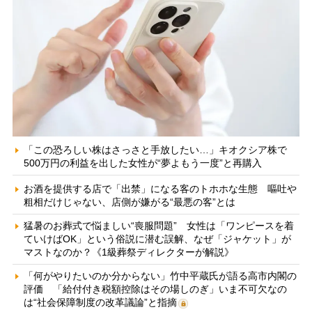
「この恐ろしい株はさっさと手放したい…」キオクシア株で
500万円の利益を出した女性が“夢よもう一度”と再購入
お酒を提供する店で「出禁」になる客のトホホな生態 嘔吐や
粗相だけじゃない、店側が嫌がる“最悪の客”とは
猛暑のお葬式で悩ましい“喪服問題” 女性は「ワンピースを着
ていけばOK」という俗説に潜む誤解、なぜ「ジャケット」が
マストなのか？《1級葬祭ディレクターが解説》
「何がやりたいのか分からない」竹中平蔵氏が語る高市内閣の
評価 「給付付き税額控除はその場しのぎ」いま不可欠なの
は“社会保障制度の改革議論”と指摘