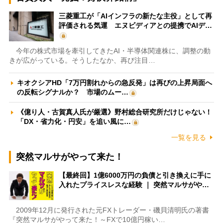
三菱重工が「AIインフラの新たな主役」として再
評価される気運 エヌビディアとの提携でAIデ…
今年の株式市場を牽引してきたAI・半導体関連株に、調整の動
きが広がっている。そうしたなか、再び注目…
キオクシアHD「7万円割れからの急反発」は再びの上昇局面へ
の反転シグナルか？ 市場のムー…
《億り人・古賀真人氏が厳選》野村総合研究所だけじゃない！
「DX・省力化・円安」を追い風に…
一覧を見る
突然マルサがやって来た！
【最終回】1億6000万円の負債と引き換えに手に
入れたプライスレスな経験 ｜ 突然マルサがや…
2009年12月に発行された元FXトレーダー・磯貝清明氏の著書
『突然マルサがやって来た！～FXで10億円稼い…