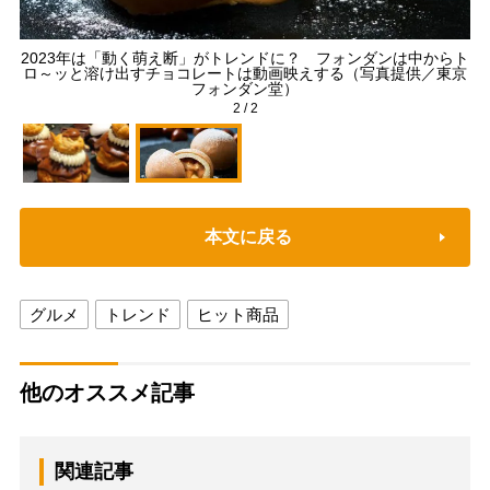
2023年は「動く萌え断」がトレンドに？ フォンダンは中からト
ジュ
ロ～ッと溶け出すチョコレートは動画映えする（写真提供／東京
フォンダン堂）
2
/
2
本文に戻る
グルメ
トレンド
ヒット商品
他のオススメ記事
関連記事