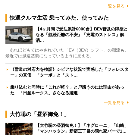
一覧を見る
快適クルマ生活 乗ってみた、使ってみた
【4ヶ月間で受注累計6000台】BEV普及の障壁と
なる「航続距離の不安」「充電のストレス」解
消…
あれほどもてはやされていた「EV（BEV）シフト」の潮流も、
最近では減速基調になっているように見える。…
《雪道の対応力を検証》シビアな状況で実感した「フォレスタ
ー」の真価 「ターボ」と「スト…
乗り込むと同時に「これが軽？」と戸惑うのには理由があっ
た 「日産ルークス」さらなる躍進…
一覧を見る
大竹聡の「昼酒御免！」
【大竹聡の昼酒御免！】「ネグローニ」「山崎」
「マンハッタン」新宿三丁目の隠れ家バーで1…