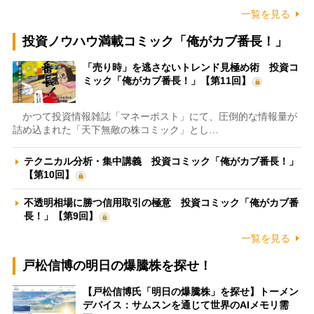
一覧を見る
投資ノウハウ満載コミック「俺がカブ番長！」
「売り時」を逃さないトレンド見極め術 投資コ
ミック「俺がカブ番長！」【第11回】
かつて投資情報雑誌「マネーポスト」にて、圧倒的な情報量が
詰め込まれた「天下無敵の株コミック」とし…
テクニカル分析・集中講義 投資コミック「俺がカブ番長！」
【第10回】
不透明相場に勝つ信用取引の極意 投資コミック「俺がカブ番
長！」【第9回】
一覧を見る
戸松信博の明日の爆騰株を探せ！
【戸松信博氏「明日の爆騰株」を探せ】トーメン
デバイス：サムスンを通じて世界のAIメモリ需