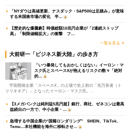
「NYダウは高値更新、ナスダック・S&P500は足踏み」が意味
する米国株市場の変化 半…
【歴史的な爆騰劇】時価総額10兆円企業が「2連続ストップ
高」「制限値幅拡大」の衝撃 フ…
一覧を見る
大前研一「ビジネス新大陸」の歩き方
「いつ暴発してもおかしくはない」イーロン・マ
スク氏とスペースXが抱えるリスクの数々「絶対
的…
宇宙開発企業「スペースX」の上場で史上初の「兆万長者（ト
リリオネア）」となったイーロン・マスク氏。…
【3メガバンクは純利益5兆円超】銀行、商社、ゼネコンは最高
益続出の一方で、中小企業・…
急増する中国企業の“国籍ロンダリング” SHEIN、TikTok、
Temu…本社機能を海外に移転させ…