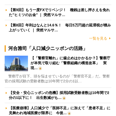
【第9回】もう一度FXでリベンジ！ 種銭は差し押さえを免れ
た”ヒミツのお金” ｜ 突然マルサ…
【第8回】年利はなんと14.6％！ 毎日5万円超の延滞税が積み
上がっていく ｜ 突然マルサ…
一覧を見る
河合雅司「人口減少ニッポンの活路」
【「警察官離れ」に歯止めはかかるか？】警察庁
が本気で取り組む「警察組織の構造改革」 実
現…
警察庁が目下、頭を悩ませているのが「警察官不足」だ。警察
官の採用試験の受験者数は10年間で2分の1以…
【安全・安心ニッポンの危機】採用試験受験者数は10年間で2
分の1以下に！ 出生数減がも…
【医療崩壊】人口減少で「医師不足」に加えて「患者不足」に
見舞われ地域医療が限界に 今後…