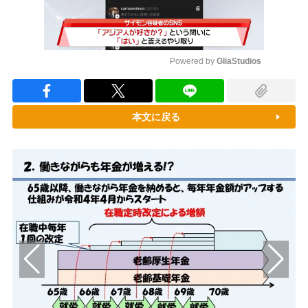
Powered by 
GliaStudios
Mute
本文に戻る