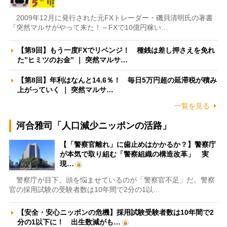
2009年12月に発行された元FXトレーダー・磯貝清明氏の著書
『突然マルサがやって来た！～FXで10億円稼い…
【第9回】もう一度FXでリベンジ！ 種銭は差し押さえを免れ
た”ヒミツのお金” ｜ 突然マルサ…
【第8回】年利はなんと14.6％！ 毎日5万円超の延滞税が積み
上がっていく ｜ 突然マルサ…
一覧を見る
河合雅司「人口減少ニッポンの活路」
【「警察官離れ」に歯止めはかかるか？】警察庁
が本気で取り組む「警察組織の構造改革」 実
現…
警察庁が目下、頭を悩ませているのが「警察官不足」だ。警察
官の採用試験の受験者数は10年間で2分の1以…
【安全・安心ニッポンの危機】採用試験受験者数は10年間で2
分の1以下に！ 出生数減がも…