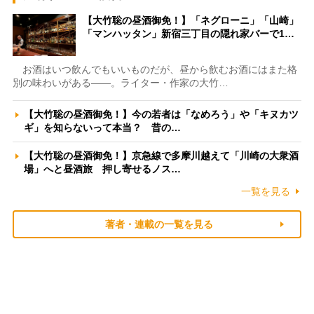
【大竹聡の昼酒御免！】「ネグローニ」「山崎」
「マンハッタン」新宿三丁目の隠れ家バーで1…
お酒はいつ飲んでもいいものだが、昼から飲むお酒にはまた格
別の味わいがある――。ライター・作家の大竹…
【大竹聡の昼酒御免！】今の若者は「なめろう」や「キヌカツ
ギ」を知らないって本当？ 昔の…
【大竹聡の昼酒御免！】京急線で多摩川越えて「川崎の大衆酒
場」へと昼酒旅 押し寄せるノス…
一覧を見る
著者・連載の一覧を見る