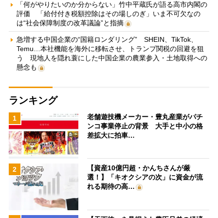
「何がやりたいのか分からない」竹中平蔵氏が語る高市内閣の
評価 「給付付き税額控除はその場しのぎ」いま不可欠なの
は“社会保障制度の改革議論”と指摘
急増する中国企業の“国籍ロンダリング” SHEIN、TikTok、
Temu…本社機能を海外に移転させ、トランプ関税の回避を狙
う 現地人を隠れ蓑にした中国企業の農業参入・土地取得への
懸念も
ランキング
老舗遊技機メーカー・豊丸産業がパチ
1
ンコ事業停止の背景 大手と中小の格
差拡大に拍車…
【資産10億円超・かんちさんが厳
2
選！】「キオクシアの次」に資金が流
れる期待の高…