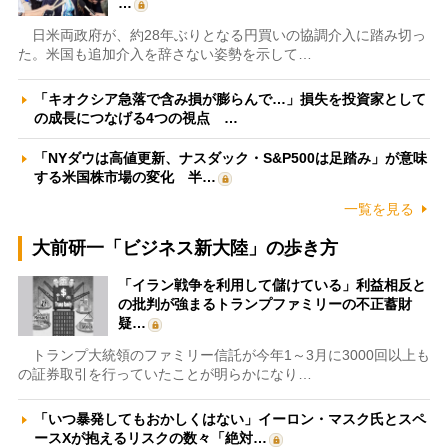
…
日米両政府が、約28年ぶりとなる円買いの協調介入に踏み切っ
た。米国も追加介入を辞さない姿勢を示して…
「キオクシア急落で含み損が膨らんで…」損失を投資家として
の成長につなげる4つの視点 …
「NYダウは高値更新、ナスダック・S&P500は足踏み」が意味
する米国株市場の変化 半…
一覧を見る
大前研一「ビジネス新大陸」の歩き方
「イラン戦争を利用して儲けている」利益相反と
の批判が強まるトランプファミリーの不正蓄財
疑…
トランプ大統領のファミリー信託が今年1～3月に3000回以上も
の証券取引を行っていたことが明らかになり…
「いつ暴発してもおかしくはない」イーロン・マスク氏とスペ
ースXが抱えるリスクの数々「絶対…