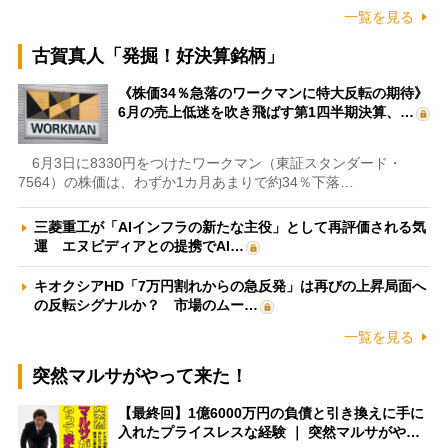
一覧を見る
古賀真人「発掘！好決算銘柄」
《株価34％急落のワークマンに特大反転の期待》
6月の売上低迷を吹き飛ばす第1四半期決算、…
6月3日に8330円をつけたワークマン（東証スタンダード・
7564）の株価は、わずか1カ月あまりで約34％下落…
三菱重工が「AIインフラの新たな主役」として再評価される気
運 エヌビディアとの提携でAI…
キオクシアHD「7万円割れからの急反発」は再びの上昇局面へ
の反転シグナルか？ 市場のムー…
一覧を見る
突然マルサがやって来た！
【最終回】1億6000万円の負債と引き換えに手に
入れたプライスレスな経験 ｜ 突然マルサがや…