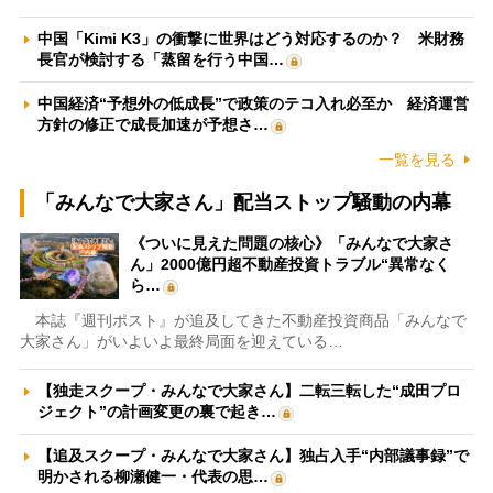
中国「Kimi K3」の衝撃に世界はどう対応するのか？ 米財務
長官が検討する「蒸留を行う中国…
中国経済“予想外の低成長”で政策のテコ入れ必至か 経済運営
方針の修正で成長加速が予想さ…
一覧を見る
「みんなで大家さん」配当ストップ騒動の内幕
《ついに見えた問題の核心》「みんなで大家さ
ん」2000億円超不動産投資トラブル“異常なく
ら…
本誌『週刊ポスト』が追及してきた不動産投資商品「みんなで
大家さん」がいよいよ最終局面を迎えている…
【独走スクープ・みんなで大家さん】二転三転した“成田プロ
ジェクト”の計画変更の裏で起き…
【追及スクープ・みんなで大家さん】独占入手“内部議事録”で
明かされる柳瀬健一・代表の思…