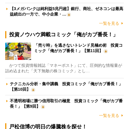
【3メガバンクは純利益5兆円超】銀行、商社、ゼネコンは最高
益続出の一方で、中小企業・…
一覧を見る
投資ノウハウ満載コミック「俺がカブ番長！」
「売り時」を逃さないトレンド見極め術 投資コ
ミック「俺がカブ番長！」【第11回】
かつて投資情報雑誌「マネーポスト」にて、圧倒的な情報量が
詰め込まれた「天下無敵の株コミック」とし…
テクニカル分析・集中講義 投資コミック「俺がカブ番長！」
【第10回】
不透明相場に勝つ信用取引の極意 投資コミック「俺がカブ番
長！」【第9回】
一覧を見る
戸松信博の明日の爆騰株を探せ！