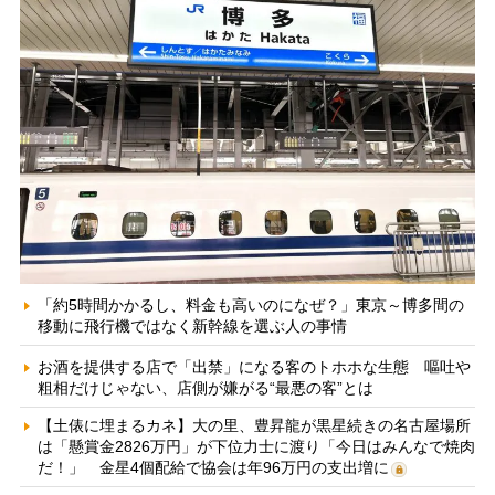
「約5時間かかるし、料金も高いのになぜ？」東京～博多間の
移動に飛行機ではなく新幹線を選ぶ人の事情
お酒を提供する店で「出禁」になる客のトホホな生態 嘔吐や
粗相だけじゃない、店側が嫌がる“最悪の客”とは
【土俵に埋まるカネ】大の里、豊昇龍が黒星続きの名古屋場所
は「懸賞金2826万円」が下位力士に渡り「今日はみんなで焼肉
だ！」 金星4個配給で協会は年96万円の支出増に