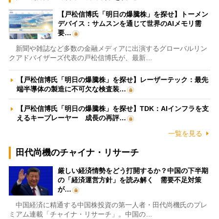
【戸松信博氏「明日の爆騰株」を探せ】トーメン
デバイス：サムスンを通じて世界のAIメモリ需
要…
新聞や雑誌など多数の金融メディアに出演するグローバルリン
クアドバイザーズ代表の戸松信博氏が、最新…
【戸松信博氏「明日の爆騰株」を探せ】レーザーテック：最先
端半導体の製造に不可欠な検査装…
【戸松信博氏「明日の爆騰株」を探せ】TDK：AIインフラを支
えるキープレーヤー 成長の再評…
一覧を見る
田代尚機のチャイナ・リサーチ
厳しい経済情勢をどう打開するか？中国の下半期
の「経済運営方針」を読み解く 需要不足対策
が…
中国経済に精通する中国株投資の第一人者・田代尚機氏のプレ
ミアム連載「チャイナ・リサーチ」。中国の…