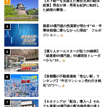
【天下統一を見据えた豊臣兄弟の経済
3
政策】秀吉が弟・秀長を紀伊に転封し
た納得の事情…
資産10億円超の投資家が明かす“AI・半
4
導体相場に乗らなかった理由” フルポ
ジション…
【億り人オールスターが狙う20銘柄】
5
「総資産69億円超」90歳現役トレーダ
ーから“10…
【首都圏の不動産価格「危ない駅」ラ
6
ンキング】“中古マンション売れ行き鈍
化”のワー…
【キオクシアが「配当」導入へ】それ
7
でも資産10億円超の配当株投資の達人