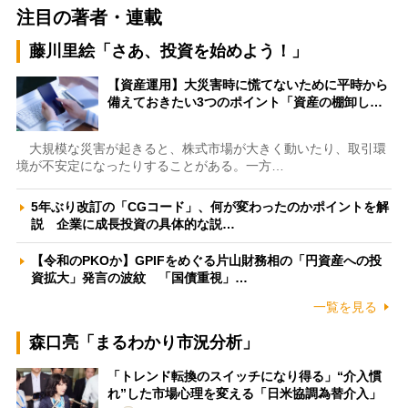
注目の著者・連載
藤川里絵「さあ、投資を始めよう！」
【資産運用】大災害時に慌てないために平時から
備えておきたい3つのポイント「資産の棚卸し…
大規模な災害が起きると、株式市場が大きく動いたり、取引環
境が不安定になったりすることがある。一方…
5年ぶり改訂の「CGコード」、何が変わったのかポイントを解
説 企業に成長投資の具体的な説…
【令和のPKOか】GPIFをめぐる片山財務相の「円資産への投
資拡大」発言の波紋 「国債重視」…
一覧を見る
森口亮「まるわかり市況分析」
「トレンド転換のスイッチになり得る」“介入慣
れ”した市場心理を変える「日米協調為替介入」