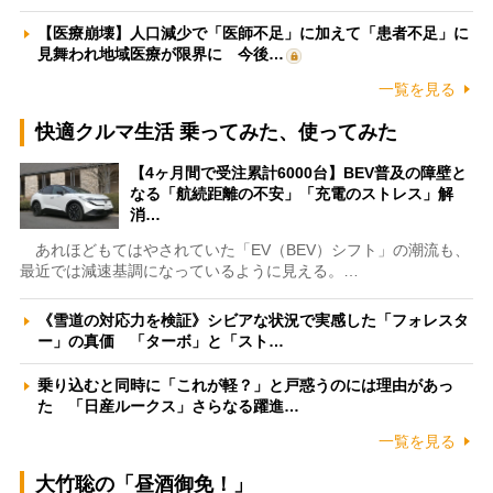
【医療崩壊】人口減少で「医師不足」に加えて「患者不足」に
見舞われ地域医療が限界に 今後…
一覧を見る
快適クルマ生活 乗ってみた、使ってみた
【4ヶ月間で受注累計6000台】BEV普及の障壁と
なる「航続距離の不安」「充電のストレス」解
消…
あれほどもてはやされていた「EV（BEV）シフト」の潮流も、
最近では減速基調になっているように見える。…
《雪道の対応力を検証》シビアな状況で実感した「フォレスタ
ー」の真価 「ターボ」と「スト…
乗り込むと同時に「これが軽？」と戸惑うのには理由があっ
た 「日産ルークス」さらなる躍進…
一覧を見る
大竹聡の「昼酒御免！」