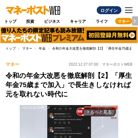
ログイン
トップ
投資
ビジネス
キャリア
ライフ
マネー
トップ
マネー
年金
令和の年金大改悪を徹底解剖【2】「厚生年金75歳まで
マネー
2022.12.27 07:00
マネーポストWEB
令和の年金大改悪を徹底解剖【2】「厚生
年金75歳まで加入」で長生きしなければ
元を取れない時代に
もっと見る
arrow_forward_ios