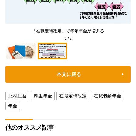
ー
「在職定時改定」で毎年年金が増える
2
/
2
本文に戻る
北村庄吾
厚生年金
在職定時改定
在職老齢年金
年金
他のオススメ記事