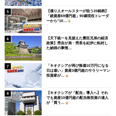
【億り人オールスターが狙う20銘柄】
5
「総資産69億円超」90歳現役トレーダ
ーから“10…
【天下統一を見据えた豊臣兄弟の経済
6
政策】秀吉が弟・秀長を紀伊に転封し
た納得の事情…
「キオクシアが再び株価10万円になる
7
日は遠い」資産3億円超のサラリーマン
投資家が…
【キオクシアが「配当」導入へ】それ
8
でも資産10億円超の配当株投資の達人
が「買う…