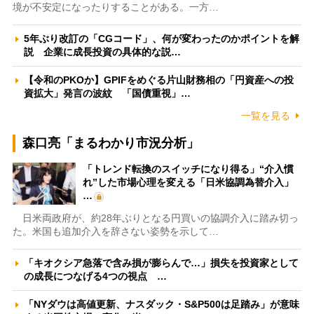
境が不安定になったりすることがある。一方…
5年ぶり改訂の「CGコード」、何が変わったのかポイントを解
説 企業に成長投資の具体的な説…
【令和のPKOか】GPIFをめぐる片山財務相の「円資産への投
資拡大」発言の波紋 「国債重視」…
一覧を見る
森口亮「まるわかり市況分析」
「トレンド転換のスイッチになり得る」“介入慣
れ”した市場心理を変える「日米協調為替介入」
…
日米両政府が、約28年ぶりとなる円買いの協調介入に踏み切っ
た。米国も追加介入を辞さない姿勢を示して…
「キオクシア急落で含み損が膨らんで…」損失を投資家として
の成長につなげる4つの視点 …
「NYダウは高値更新、ナスダック・S&P500は足踏み」が意味