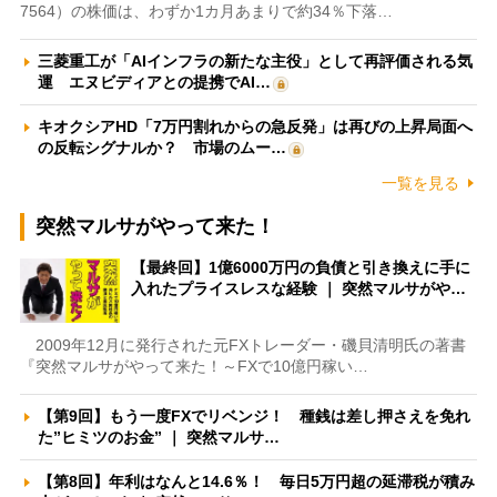
7564）の株価は、わずか1カ月あまりで約34％下落…
三菱重工が「AIインフラの新たな主役」として再評価される気
運 エヌビディアとの提携でAI…
キオクシアHD「7万円割れからの急反発」は再びの上昇局面へ
の反転シグナルか？ 市場のムー…
一覧を見る
突然マルサがやって来た！
【最終回】1億6000万円の負債と引き換えに手に
入れたプライスレスな経験 ｜ 突然マルサがや…
2009年12月に発行された元FXトレーダー・磯貝清明氏の著書
『突然マルサがやって来た！～FXで10億円稼い…
【第9回】もう一度FXでリベンジ！ 種銭は差し押さえを免れ
た”ヒミツのお金” ｜ 突然マルサ…
【第8回】年利はなんと14.6％！ 毎日5万円超の延滞税が積み