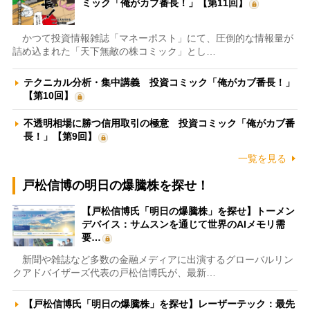
ミック「俺がカブ番長！」【第11回】
かつて投資情報雑誌「マネーポスト」にて、圧倒的な情報量が
詰め込まれた「天下無敵の株コミック」とし…
テクニカル分析・集中講義 投資コミック「俺がカブ番長！」
【第10回】
不透明相場に勝つ信用取引の極意 投資コミック「俺がカブ番
長！」【第9回】
一覧を見る
戸松信博の明日の爆騰株を探せ！
【戸松信博氏「明日の爆騰株」を探せ】トーメン
デバイス：サムスンを通じて世界のAIメモリ需
要…
新聞や雑誌など多数の金融メディアに出演するグローバルリン
クアドバイザーズ代表の戸松信博氏が、最新…
【戸松信博氏「明日の爆騰株」を探せ】レーザーテック：最先