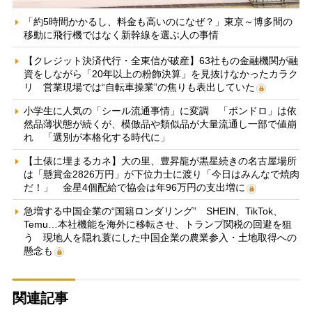
「約5時間かかるし、料金も高いのになぜ？」東京～博多間の
移動に飛行機ではなく新幹線を選ぶ人の事情
【クレジット決済代行・全東信が破産】63社もの金融機関が融
資をしながら「20年以上の粉飾決算」を見抜けなかったカラク
リ 営業現場では“自転車操業”の焦りも表出していた
小学生に人気の「シール流通事情」に変調 「ボンドロ」は依
然品薄状態が続くが、模倣品や類似品が大量流通し一部で値崩
れ 「選別が本格化する時代に」
【土俵に埋まるカネ】大の里、豊昇龍が黒星続きの名古屋場所
は「懸賞金2826万円」が下位力士に渡り「今日はみんなで焼肉
だ！」 金星4個配給で協会は年96万円の支出増に
急増する中国企業の“国籍ロンダリング” SHEIN、TikTok、
Temu…本社機能を海外に移転させ、トランプ関税の回避を狙
う 現地人を隠れ蓑にした中国企業の農業参入・土地取得への
懸念も
関連記事