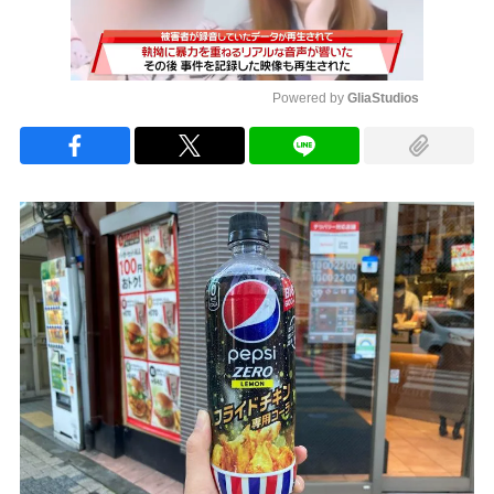
Powered by 
GliaStudios
Mute