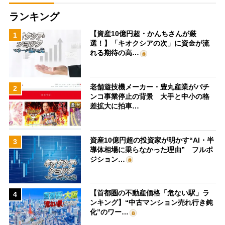
ランキング
【資産10億円超・かんちさんが厳
1
選！】「キオクシアの次」に資金が流
れる期待の高…
老舗遊技機メーカー・豊丸産業がパチ
2
ンコ事業停止の背景 大手と中小の格
差拡大に拍車…
資産10億円超の投資家が明かす“AI・半
3
導体相場に乗らなかった理由” フルポ
ジション…
【首都圏の不動産価格「危ない駅」ラ
4
ンキング】“中古マンション売れ行き鈍
化”のワー…