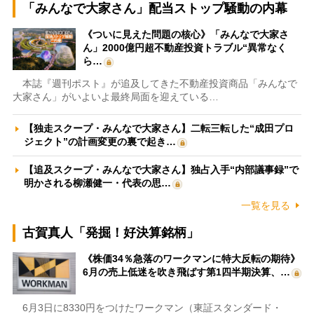
「みんなで大家さん」配当ストップ騒動の内幕
《ついに見えた問題の核心》「みんなで大家さ
ん」2000億円超不動産投資トラブル“異常なく
ら…
本誌『週刊ポスト』が追及してきた不動産投資商品「みんなで
大家さん」がいよいよ最終局面を迎えている…
【独走スクープ・みんなで大家さん】二転三転した“成田プロ
ジェクト”の計画変更の裏で起き…
【追及スクープ・みんなで大家さん】独占入手“内部議事録”で
明かされる柳瀬健一・代表の思…
一覧を見る
古賀真人「発掘！好決算銘柄」
《株価34％急落のワークマンに特大反転の期待》
6月の売上低迷を吹き飛ばす第1四半期決算、…
6月3日に8330円をつけたワークマン（東証スタンダード・