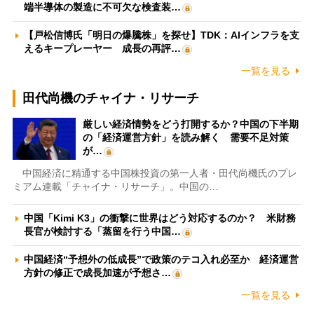
端半導体の製造に不可欠な検査装…
【戸松信博氏「明日の爆騰株」を探せ】TDK：AIインフラを支
えるキープレーヤー 成長の再評…
一覧を見る
田代尚機のチャイナ・リサーチ
厳しい経済情勢をどう打開するか？中国の下半期
の「経済運営方針」を読み解く 需要不足対策
が…
中国経済に精通する中国株投資の第一人者・田代尚機氏のプレ
ミアム連載「チャイナ・リサーチ」。中国の…
中国「Kimi K3」の衝撃に世界はどう対応するのか？ 米財務
長官が検討する「蒸留を行う中国…
中国経済“予想外の低成長”で政策のテコ入れ必至か 経済運営
方針の修正で成長加速が予想さ…
一覧を見る