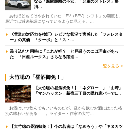
なる「航続距離の不安」「充電のストレス」解
消…
あれほどもてはやされていた「EV（BEV）シフト」の潮流も、
最近では減速基調になっているように見える。…
《雪道の対応力を検証》シビアな状況で実感した「フォレスタ
ー」の真価 「ターボ」と「スト…
乗り込むと同時に「これが軽？」と戸惑うのには理由があっ
た 「日産ルークス」さらなる躍進…
一覧を見る
大竹聡の「昼酒御免！」
【大竹聡の昼酒御免！】「ネグローニ」「山崎」
「マンハッタン」新宿三丁目の隠れ家バーで1…
お酒はいつ飲んでもいいものだが、昼から飲むお酒にはまた格
別の味わいがある――。ライター・作家の大竹…
【大竹聡の昼酒御免！】今の若者は「なめろう」や「キヌカツ