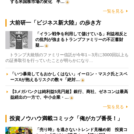
する米国株市場の変化 半…
一覧を見る
大前研一「ビジネス新大陸」の歩き方
「イラン戦争を利用して儲けている」利益相反と
の批判が強まるトランプファミリーの不正蓄財
疑…
トランプ大統領のファミリー信託が今年1～3月に3000回以上も
の証券取引を行っていたことが明らかになり…
「いつ暴発してもおかしくはない」イーロン・マスク氏とスペ
ースXが抱えるリスクの数々「絶対…
【3メガバンクは純利益5兆円超】銀行、商社、ゼネコンは最高
益続出の一方で、中小企業・…
一覧を見る
投資ノウハウ満載コミック「俺がカブ番長！」
「売り時」を逃さないトレンド見極め術 投資コ