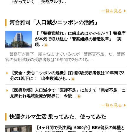
上がっていく ｜ 突然マルサ…
一覧を見る
河合雅司「人口減少ニッポンの活路」
【「警察官離れ」に歯止めはかかるか？】警察庁
が本気で取り組む「警察組織の構造改革」 実
現…
警察庁が目下、頭を悩ませているのが「警察官不足」だ。警察
官の採用試験の受験者数は10年間で2分の1以…
【安全・安心ニッポンの危機】採用試験受験者数は10年間で2
分の1以下に！ 出生数減がも…
【医療崩壊】人口減少で「医師不足」に加えて「患者不足」に
見舞われ地域医療が限界に 今後…
一覧を見る
快適クルマ生活 乗ってみた、使ってみた
【4ヶ月間で受注累計6000台】BEV普及の障壁と