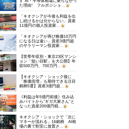
す“AI・半導体相場に乗らなかっ
た理由” フルポジショ…
「キオクシアが今後も利益を出
し続けるかは分からない」資産
11億円の個人投資家…
「キオクシアが再び株価10万円
になる日は遠い」資産3億円超
のサラリーマン投資家…
【世帯年収別・東京23区マンシ
ョン「狙い目駅」を大公開】年
収500万円、700万円…
【キオクシア・ショック後に
「株価倍増」も期待できる注目
銘柄5選】資産3億円超…
《利益は年5億円前後》住み込
みバイトから“ギガ大家さん”と
なった資産200億円税…
キオクシア・ショックで「次に
マネーが流れる」16銘柄 AI相
場の裏で割安に放置さ…