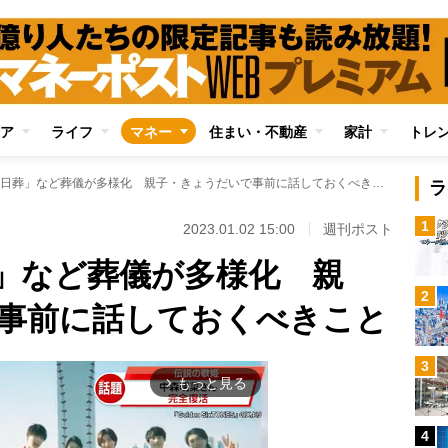
ア
ライフ
マネー
住まい・不動産
家計
トレ
「直葬」「一日葬」など葬儀が多様化 親子・きょうだいで事前に話しておくべきこと
ラ
1
2023.01.02 15:00
週刊ポスト
」など葬儀が多様化 親
2
事前に話しておくべきこと
3
もっと見る
arrow_forward_ios
4