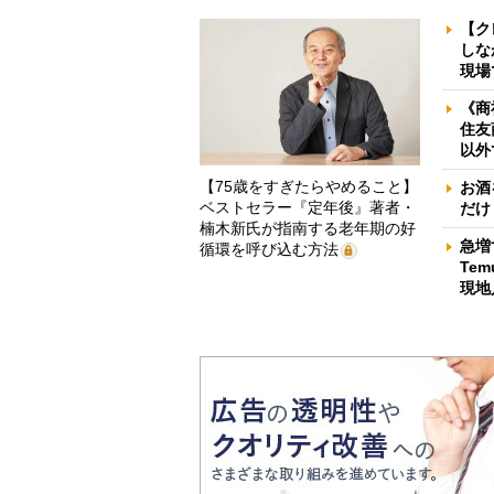
【ク
しな
現場
《商
住友
以外
【75歳をすぎたらやめること】
お酒
ベストセラー『定年後』著者・
だけ
楠木新氏が指南する老年期の好
急増
循環を呼び込む方法
Te
現地