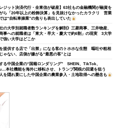
レジット決済代行・全東信が破産】63社もの金融機関が融資を
がら「20年以上の粉飾決算」を見抜けなかったカラクリ 営業
では“自転車操業”の焦りも表出していた
社の大学別就職者数ランキングを解剖》三菱商事、三井物産、
商事への就職者は「東大・早大・慶大で約6割」の現実 3大学
で強い大学はどこか
を提供する店で「出禁」になる客のトホホな生態 嘔吐や粗相
じゃない、店側が嫌がる“最悪の客”とは
する中国企業の“国籍ロンダリング” SHEIN、TikTok、
mu…本社機能を海外に移転させ、トランプ関税の回避を狙う
人を隠れ蓑にした中国企業の農業参入・土地取得への懸念も