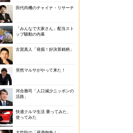
田代尚機のチャイナ・リサーチ
「みんなで大家さん」配当スト
ップ騒動の内幕
古賀真人「発掘！好決算銘柄」
突然マルサがやって来た！
河合雅司「人口減少ニッポンの
活路」
快適クルマ生活 乗ってみた、
使ってみた
大竹聡の「昼酒御免！」