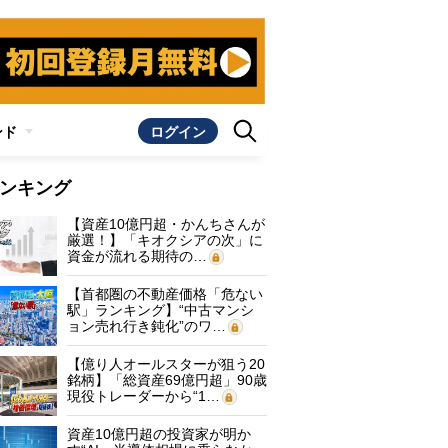
ンド
ログイン
ンキング
【資産10億円超・かんちさんが
厳選！】「キオクシアの次」に
資金が流れる期待の…
【首都圏の不動産価格「危ない
駅」ランキング】“中古マンシ
ョン売れ行き鈍化”のワ…
【億り人オールスターが狙う20
銘柄】「総資産69億円超」90歳
現役トレーダーから“1…
資産10億円超の投資家が明か