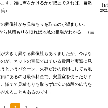
います。誰に声をかけるかが把握できれば、自然
【お
川氏）
202
の葬儀社から見積もりを取るのが望ましい。
から見積もりを取れば地域の相場がわかる」（吉
額が大きく異なる葬儀社もありましたが、今はな
いのが、ネットの宣伝で出ている費用と実際に見
違うというパターン。火葬だけの費用にしても地
宣伝にあるのは最低料金で、安置室を使ったりド
る。慌てて見積もりも取らずに安い値段の広告を
書が来ることもあるのです」
1
2
3