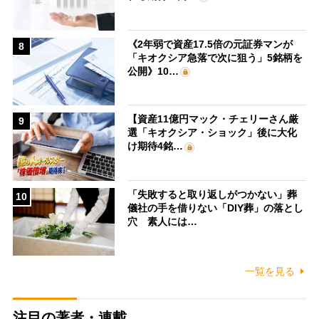
《2年弱で資産17.5倍の元証券マンが
8
「キオクシア急落で次に狙う」5銘柄を
公開》10…
【資産11億円マック・チェリーさん厳
9
選「キオクシア・ショック」後に大化
け期待4銘…
「失敗すると取り返しがつかない」葬
10
儀社の手を借りない「DIY葬」の落とし
穴 素人には…
一覧を見る
注目の著者・連載