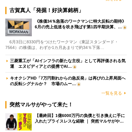
古賀真人「発掘！好決算銘柄」
《株価34％急落のワークマンに特大反転の期待》
6月の売上低迷を吹き飛ばす第1四半期決算、…
6月3日に8330円をつけたワークマン（東証スタンダード・
7564）の株価は、わずか1カ月あまりで約34％下落…
三菱重工が「AIインフラの新たな主役」として再評価される気
運 エヌビディアとの提携でAI…
キオクシアHD「7万円割れからの急反発」は再びの上昇局面へ
の反転シグナルか？ 市場のムー…
一覧を見る
突然マルサがやって来た！
【最終回】1億6000万円の負債と引き換えに手に
入れたプライスレスな経験 ｜ 突然マルサがや…