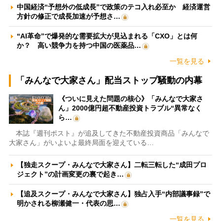
中国経済“予想外の低成長”で政策のテコ入れ必至か 経済運営
方針の修正で成長加速が予想さ…
“AI革命”で爆発的な需要拡大が見込まれる「CXO」とは何
か？ 高い競争力を持つ中国の医薬品…
一覧を見る
「みんなで大家さん」配当ストップ騒動の内幕
《ついに見えた問題の核心》「みんなで大家さ
ん」2000億円超不動産投資トラブル“異常なく
ら…
本誌『週刊ポスト』が追及してきた不動産投資商品「みんなで
大家さん」がいよいよ最終局面を迎えている…
【独走スクープ・みんなで大家さん】二転三転した“成田プロ
ジェクト”の計画変更の裏で起き…
【追及スクープ・みんなで大家さん】独占入手“内部議事録”で
明かされる柳瀬健一・代表の思…
一覧を見る