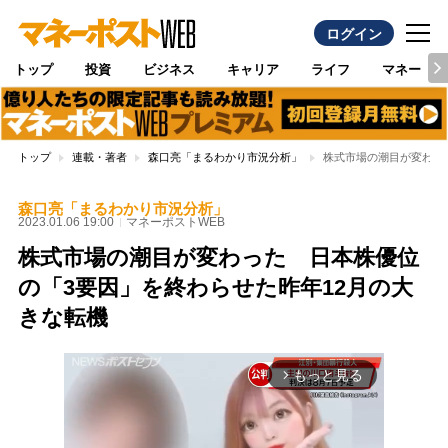
ログイン
トップ
投資
ビジネス
キャリア
ライフ
マネー
トップ
連載・著者
森口亮「まるわかり市況分析」
株式市場の潮目が変わっ
森口亮「まるわかり市況分析」
2023.01.06 19:00
マネーポストWEB
株式市場の潮目が変わった 日本株優位
の「3要因」を終わらせた昨年12月の大
きな転機
もっと見る
arrow_forward_ios