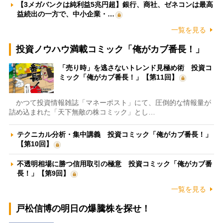
【3メガバンクは純利益5兆円超】銀行、商社、ゼネコンは最高
益続出の一方で、中小企業・…
一覧を見る
投資ノウハウ満載コミック「俺がカブ番長！」
「売り時」を逃さないトレンド見極め術 投資コ
ミック「俺がカブ番長！」【第11回】
かつて投資情報雑誌「マネーポスト」にて、圧倒的な情報量が
詰め込まれた「天下無敵の株コミック」とし…
テクニカル分析・集中講義 投資コミック「俺がカブ番長！」
【第10回】
不透明相場に勝つ信用取引の極意 投資コミック「俺がカブ番
長！」【第9回】
一覧を見る
戸松信博の明日の爆騰株を探せ！