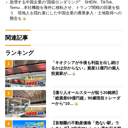
急増する中国企業の“国籍ロンダリング” SHEIN、TikTok、
Temu…本社機能を海外に移転させ、トランプ関税の回避を狙
う 現地人を隠れ蓑にした中国企業の農業参入・土地取得への
懸念も
関連記事
ランキング
「キオクシアが今後も利益を出し続け
1
るかは分からない」資産11億円の個人
投資家が…
【億り人オールスターが狙う20銘柄】
2
「総資産69億円超」90歳現役トレーダ
ーから“10…
【首都圏の不動産価格「危ない駅」ラ
3