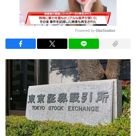
Powered by 
GliaStudios
Mute