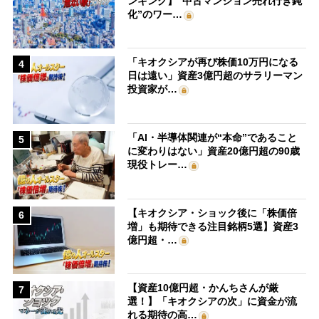
ンキング】“中古マンション売れ行き鈍
化”のワー…
「キオクシアが再び株価10万円になる
4
日は遠い」資産3億円超のサラリーマン
投資家が…
「AI・半導体関連が“本命”であること
5
に変わりはない」資産20億円超の90歳
現役トレー…
【キオクシア・ショック後に「株価倍
6
増」も期待できる注目銘柄5選】資産3
億円超・…
【資産10億円超・かんちさんが厳
7
選！】「キオクシアの次」に資金が流
れる期待の高…