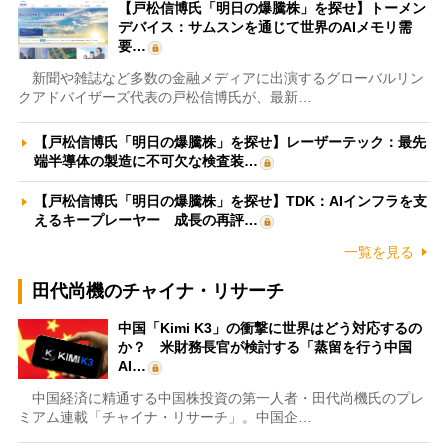
【戸松信博氏「明日の爆騰株」を探せ】トーメン
デバイス：サムスンを通じて世界のAIメモリ需
要…
新聞や雑誌など多数の金融メディアに出演するグローバルリン
クアドバイザーズ代表の戸松信博氏が、最新…
【戸松信博氏「明日の爆騰株」を探せ】レーザーテック：最先
端半導体の製造に不可欠な検査装…
【戸松信博氏「明日の爆騰株」を探せ】TDK：AIインフラを支
えるキープレーヤー 成長の再評…
一覧を見る
田代尚機のチャイナ・リサーチ
中国「Kimi K3」の衝撃に世界はどう対応するの
か？ 米財務長官が検討する「蒸留を行う中国
AI…
中国経済に精通する中国株投資の第一人者・田代尚機氏のプレ
ミアム連載「チャイナ・リサーチ」。中国企…