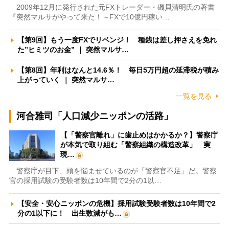
2009年12月に発行された元FXトレーダー・磯貝清明氏の著書
『突然マルサがやって来た！～FXで10億円稼い…
【第9回】もう一度FXでリベンジ！ 種銭は差し押さえを免れ
た”ヒミツのお金” ｜ 突然マルサ…
【第8回】年利はなんと14.6％！ 毎日5万円超の延滞税が積み
上がっていく ｜ 突然マルサ…
一覧を見る
河合雅司「人口減少ニッポンの活路」
【「警察官離れ」に歯止めはかかるか？】警察庁
が本気で取り組む「警察組織の構造改革」 実
現…
警察庁が目下、頭を悩ませているのが「警察官不足」だ。警察
官の採用試験の受験者数は10年間で2分の1以…
【安全・安心ニッポンの危機】採用試験受験者数は10年間で2
分の1以下に！ 出生数減がも…