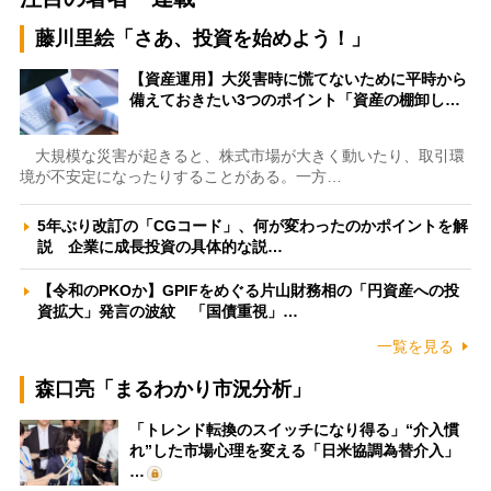
藤川里絵「さあ、投資を始めよう！」
【資産運用】大災害時に慌てないために平時から
備えておきたい3つのポイント「資産の棚卸し…
大規模な災害が起きると、株式市場が大きく動いたり、取引環
境が不安定になったりすることがある。一方…
5年ぶり改訂の「CGコード」、何が変わったのかポイントを解
説 企業に成長投資の具体的な説…
【令和のPKOか】GPIFをめぐる片山財務相の「円資産への投
資拡大」発言の波紋 「国債重視」…
一覧を見る
森口亮「まるわかり市況分析」
「トレンド転換のスイッチになり得る」“介入慣
れ”した市場心理を変える「日米協調為替介入」
…