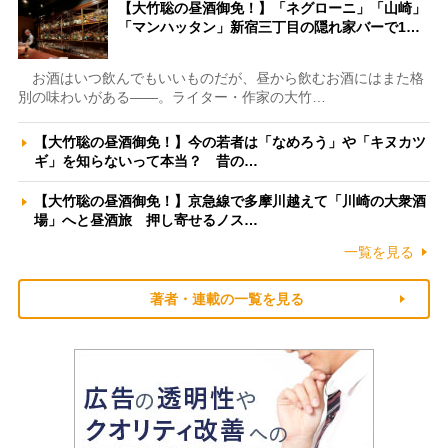
【大竹聡の昼酒御免！】「ネグローニ」「山崎」
「マンハッタン」新宿三丁目の隠れ家バーで1…
お酒はいつ飲んでもいいものだが、昼から飲むお酒にはまた格
別の味わいがある――。ライター・作家の大竹…
【大竹聡の昼酒御免！】今の若者は「なめろう」や「キヌカツ
ギ」を知らないって本当？ 昔の…
【大竹聡の昼酒御免！】京急線で多摩川越えて「川崎の大衆酒
場」へと昼酒旅 押し寄せるノス…
一覧を見る
著者・連載の一覧を見る