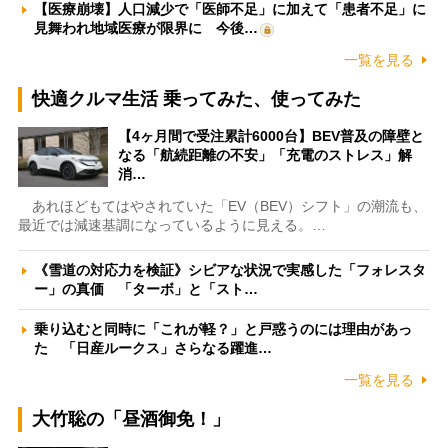
【医療崩壊】人口減少で「医師不足」に加えて「患者不足」に
見舞われ地域医療が限界に 今後…
一覧を見る
快適クルマ生活 乗ってみた、使ってみた
【4ヶ月間で受注累計6000台】BEV普及の障壁と
なる「航続距離の不安」「充電のストレス」解
消…
あれほどもてはやされていた「EV（BEV）シフト」の潮流も、
最近では減速基調になっているように見える。…
《雪道の対応力を検証》シビアな状況で実感した「フォレスタ
ー」の真価 「ターボ」と「スト…
乗り込むと同時に「これが軽？」と戸惑うのには理由があっ
た 「日産ルークス」さらなる躍進…
一覧を見る
大竹聡の「昼酒御免！」