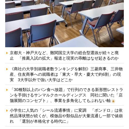
京都大・神戸大など、難関国立大学の総合型選抜が続々と廃
止 「推薦入試の拡大」報道と現実の乖離はなぜ起きるのか
《商社の大学別就職者数ランキングを解剖》三菱商事、三井物
産、住友商事への就職者は「東大・早大・慶大で約6割」の現
実 3大学以外で強い大学はどこか
「30種類以上のパン食べ放題」で行列のできる新形態レストラ
ンを手掛けるサンマルクホールディングス 同社に聞いた「店
舗展開のコンセプト」、事業を多角化してもぶれない軸
小学生に人気の「シール流通事情」に変調 「ボンドロ」は依
然品薄状態が続くが、模倣品や類似品が大量流通し一部で値崩
れ 「選別が本格化する時代に」