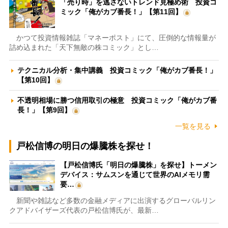
「売り時」を逃さないトレンド見極め術 投資コ
ミック「俺がカブ番長！」【第11回】
かつて投資情報雑誌「マネーポスト」にて、圧倒的な情報量が
詰め込まれた「天下無敵の株コミック」とし…
テクニカル分析・集中講義 投資コミック「俺がカブ番長！」
【第10回】
不透明相場に勝つ信用取引の極意 投資コミック「俺がカブ番
長！」【第9回】
一覧を見る
戸松信博の明日の爆騰株を探せ！
【戸松信博氏「明日の爆騰株」を探せ】トーメン
デバイス：サムスンを通じて世界のAIメモリ需
要…
新聞や雑誌など多数の金融メディアに出演するグローバルリン
クアドバイザーズ代表の戸松信博氏が、最新…