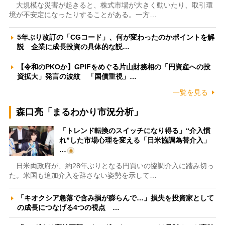
大規模な災害が起きると、株式市場が大きく動いたり、取引環
境が不安定になったりすることがある。一方…
5年ぶり改訂の「CGコード」、何が変わったのかポイントを解
説 企業に成長投資の具体的な説…
【令和のPKOか】GPIFをめぐる片山財務相の「円資産への投
資拡大」発言の波紋 「国債重視」…
一覧を見る
森口亮「まるわかり市況分析」
「トレンド転換のスイッチになり得る」“介入慣
れ”した市場心理を変える「日米協調為替介入」
…
日米両政府が、約28年ぶりとなる円買いの協調介入に踏み切っ
た。米国も追加介入を辞さない姿勢を示して…
「キオクシア急落で含み損が膨らんで…」損失を投資家として
の成長につなげる4つの視点 …