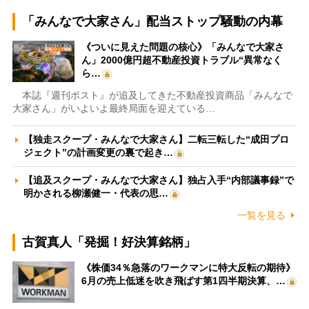
「みんなで大家さん」配当ストップ騒動の内幕
《ついに見えた問題の核心》「みんなで大家さ
ん」2000億円超不動産投資トラブル“異常なく
ら…
本誌『週刊ポスト』が追及してきた不動産投資商品「みんなで
大家さん」がいよいよ最終局面を迎えている…
【独走スクープ・みんなで大家さん】二転三転した“成田プロ
ジェクト”の計画変更の裏で起き…
【追及スクープ・みんなで大家さん】独占入手“内部議事録”で
明かされる柳瀬健一・代表の思…
一覧を見る
古賀真人「発掘！好決算銘柄」
《株価34％急落のワークマンに特大反転の期待》
6月の売上低迷を吹き飛ばす第1四半期決算、…