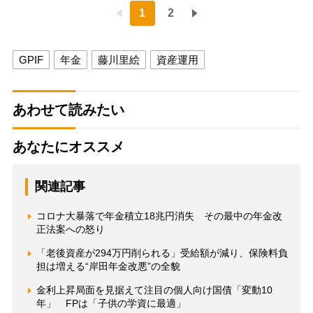
1
2
GPIF
年金
藤川里絵
資産運用
あわせて読みたい
あなたにオススメ
関連記事
コロナ大暴落で年金積立18兆円消失 その最中の年金改
正法案への怒り
「老後資産が294万円削られる」受給額が減り、保険料負
担は増える“岸田年金改悪”の全貌
金利上昇局面を見据えて注目の個人向け国債「変動10
年」 FPは「子供の学資に最適」