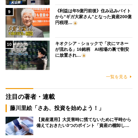
《利益は年5億円前後》住み込みバイト
9
から“ギガ大家さん”となった資産200億
円税理…
キオクシア・ショックで「次にマネー
10
が流れる」16銘柄 AI相場の裏で割安
に放置され…
一覧を見る
注目の著者・連載
藤川里絵「さあ、投資を始めよう！」
【資産運用】大災害時に慌てないために平時から
備えておきたい3つのポイント「資産の棚卸し…