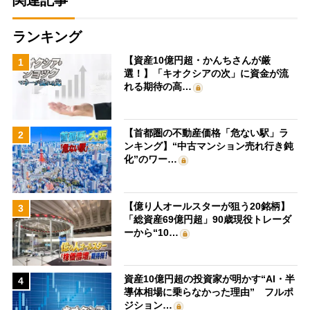
ランキング
【資産10億円超・かんちさんが厳
1
選！】「キオクシアの次」に資金が流
れる期待の高…
【首都圏の不動産価格「危ない駅」ラ
2
ンキング】“中古マンション売れ行き鈍
化”のワー…
【億り人オールスターが狙う20銘柄】
3
「総資産69億円超」90歳現役トレーダ
ーから“10…
資産10億円超の投資家が明かす“AI・半
4
導体相場に乗らなかった理由” フルポ
ジション…