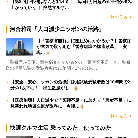
【第8回】年利はなんと14.6％！ 毎日5万円超の延滞税が積み
上がっていく ｜ 突然マルサ…
一覧を見る
河合雅司「人口減少ニッポンの活路」
【「警察官離れ」に歯止めはかかるか？】警察庁
が本気で取り組む「警察組織の構造改革」 実
現…
警察庁が目下、頭を悩ませているのが「警察官不足」だ。警察
官の採用試験の受験者数は10年間で2分の1以…
【安全・安心ニッポンの危機】採用試験受験者数は10年間で2
分の1以下に！ 出生数減がも…
【医療崩壊】人口減少で「医師不足」に加えて「患者不足」に
見舞われ地域医療が限界に 今後…
一覧を見る
快適クルマ生活 乗ってみた、使ってみた