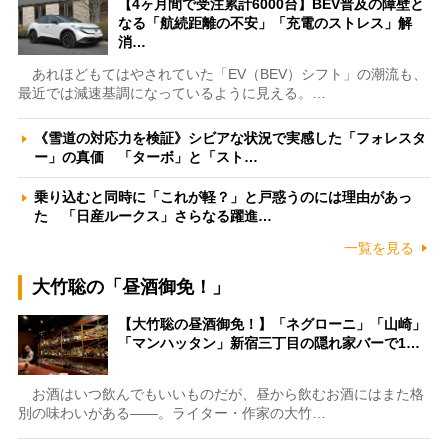
【4ヶ月間で受注累計6000台】BEV普及の障壁と
なる「航続距離の不安」「充電のストレス」解
消…
あれほどもてはやされていた「EV（BEV）シフト」の潮流も、
最近では減速基調になっているように見える。…
《雪道の対応力を検証》シビアな状況で実感した「フォレスタ
ー」の真価 「ターボ」と「スト…
乗り込むと同時に「これが軽？」と戸惑うのには理由があっ
た 「日産ルークス」さらなる躍進…
一覧を見る
大竹聡の「昼酒御免！」
【大竹聡の昼酒御免！】「ネグローニ」「山崎」
「マンハッタン」新宿三丁目の隠れ家バーで1…
お酒はいつ飲んでもいいものだが、昼から飲むお酒にはまた格
別の味わいがある――。ライター・作家の大竹…