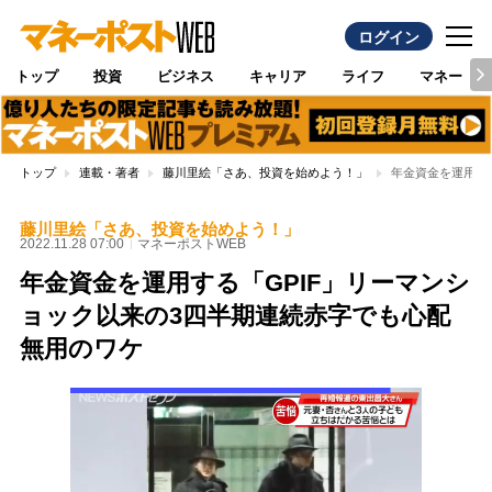
ログイン
トップ
投資
ビジネス
キャリア
ライフ
マネー
トップ
連載・著者
藤川里絵「さあ、投資を始めよう！」
年金資金を運用す
藤川里絵「さあ、投資を始めよう！」
2022.11.28 07:00
マネーポストWEB
年金資金を運用する「GPIF」リーマンシ
ョック以来の3四半期連続赤字でも心配
無用のワケ