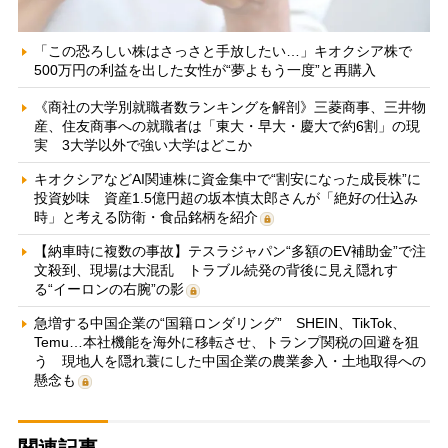
「この恐ろしい株はさっさと手放したい…」キオクシア株で
500万円の利益を出した女性が“夢よもう一度”と再購入
《商社の大学別就職者数ランキングを解剖》三菱商事、三井物
産、住友商事への就職者は「東大・早大・慶大で約6割」の現
実 3大学以外で強い大学はどこか
キオクシアなどAI関連株に資金集中で“割安になった成長株”に
投資妙味 資産1.5億円超の坂本慎太郎さんが「絶好の仕込み
時」と考える防衛・食品銘柄を紹介
【納車時に複数の事故】テスラジャパン“多額のEV補助金”で注
文殺到、現場は大混乱 トラブル続発の背後に見え隠れす
る“イーロンの右腕”の影
急増する中国企業の“国籍ロンダリング” SHEIN、TikTok、
Temu…本社機能を海外に移転させ、トランプ関税の回避を狙
う 現地人を隠れ蓑にした中国企業の農業参入・土地取得への
懸念も
関連記事