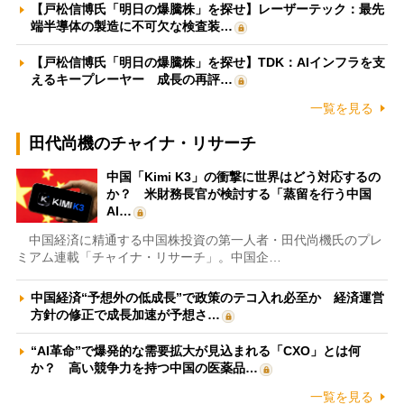
【戸松信博氏「明日の爆騰株」を探せ】レーザーテック：最先
端半導体の製造に不可欠な検査装…
【戸松信博氏「明日の爆騰株」を探せ】TDK：AIインフラを支
えるキープレーヤー 成長の再評…
一覧を見る
田代尚機のチャイナ・リサーチ
中国「Kimi K3」の衝撃に世界はどう対応するの
か？ 米財務長官が検討する「蒸留を行う中国
AI…
中国経済に精通する中国株投資の第一人者・田代尚機氏のプレ
ミアム連載「チャイナ・リサーチ」。中国企…
中国経済“予想外の低成長”で政策のテコ入れ必至か 経済運営
方針の修正で成長加速が予想さ…
“AI革命”で爆発的な需要拡大が見込まれる「CXO」とは何
か？ 高い競争力を持つ中国の医薬品…
一覧を見る