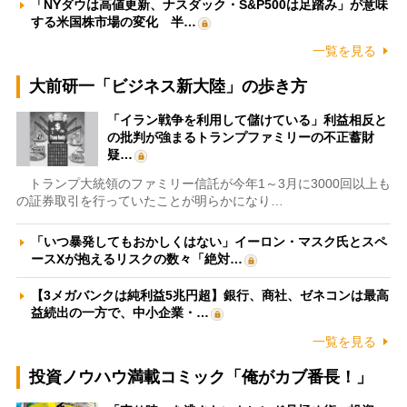
「NYダウは高値更新、ナスダック・S&P500は足踏み」が意味
する米国株市場の変化 半…
一覧を見る
大前研一「ビジネス新大陸」の歩き方
「イラン戦争を利用して儲けている」利益相反と
の批判が強まるトランプファミリーの不正蓄財
疑…
トランプ大統領のファミリー信託が今年1～3月に3000回以上も
の証券取引を行っていたことが明らかになり…
「いつ暴発してもおかしくはない」イーロン・マスク氏とスペ
ースXが抱えるリスクの数々「絶対…
【3メガバンクは純利益5兆円超】銀行、商社、ゼネコンは最高
益続出の一方で、中小企業・…
一覧を見る
投資ノウハウ満載コミック「俺がカブ番長！」