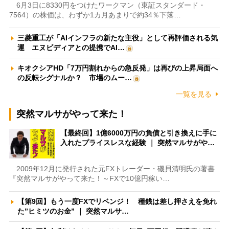
6月3日に8330円をつけたワークマン（東証スタンダード・
7564）の株価は、わずか1カ月あまりで約34％下落…
三菱重工が「AIインフラの新たな主役」として再評価される気
運 エヌビディアとの提携でAI…
キオクシアHD「7万円割れからの急反発」は再びの上昇局面へ
の反転シグナルか？ 市場のムー…
一覧を見る
突然マルサがやって来た！
【最終回】1億6000万円の負債と引き換えに手に
入れたプライスレスな経験 ｜ 突然マルサがや…
2009年12月に発行された元FXトレーダー・磯貝清明氏の著書
『突然マルサがやって来た！～FXで10億円稼い…
【第9回】もう一度FXでリベンジ！ 種銭は差し押さえを免れ
た”ヒミツのお金” ｜ 突然マルサ…