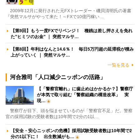
2009年12月に発行された元FXトレーダー・磯貝清明氏の著書
『突然マルサがやって来た！～FXで10億円稼い…
【第9回】もう一度FXでリベンジ！ 種銭は差し押さえを免れ
た”ヒミツのお金” ｜ 突然マルサ…
【第8回】年利はなんと14.6％！ 毎日5万円超の延滞税が積み
上がっていく ｜ 突然マルサ…
一覧を見る
河合雅司「人口減少ニッポンの活路」
【「警察官離れ」に歯止めはかかるか？】警察庁
が本気で取り組む「警察組織の構造改革」 実
現…
警察庁が目下、頭を悩ませているのが「警察官不足」だ。警察
官の採用試験の受験者数は10年間で2分の1以…
【安全・安心ニッポンの危機】採用試験受験者数は10年間で2
分の1以下に！ 出生数減がも…