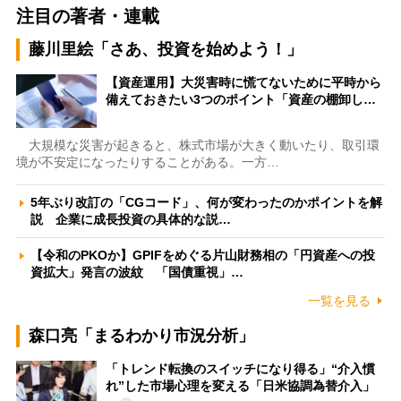
注目の著者・連載
藤川里絵「さあ、投資を始めよう！」
【資産運用】大災害時に慌てないために平時から
備えておきたい3つのポイント「資産の棚卸し…
大規模な災害が起きると、株式市場が大きく動いたり、取引環
境が不安定になったりすることがある。一方…
5年ぶり改訂の「CGコード」、何が変わったのかポイントを解
説 企業に成長投資の具体的な説…
【令和のPKOか】GPIFをめぐる片山財務相の「円資産への投
資拡大」発言の波紋 「国債重視」…
一覧を見る
森口亮「まるわかり市況分析」
「トレンド転換のスイッチになり得る」“介入慣
れ”した市場心理を変える「日米協調為替介入」