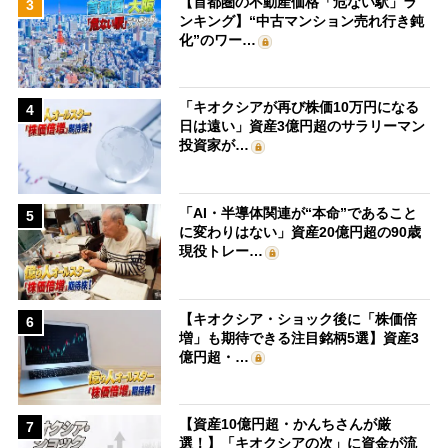
【首都圏の不動産価格「危ない駅」ラ
3
ンキング】“中古マンション売れ行き鈍
化”のワー…
「キオクシアが再び株価10万円になる
4
日は遠い」資産3億円超のサラリーマン
投資家が…
「AI・半導体関連が“本命”であること
5
に変わりはない」資産20億円超の90歳
現役トレー…
【キオクシア・ショック後に「株価倍
6
増」も期待できる注目銘柄5選】資産3
億円超・…
【資産10億円超・かんちさんが厳
7
選！】「キオクシアの次」に資金が流