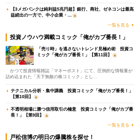
【3メガバンクは純利益5兆円超】銀行、商社、ゼネコンは最高
益続出の一方で、中小企業・…
一覧を見る
投資ノウハウ満載コミック「俺がカブ番長！」
「売り時」を逃さないトレンド見極め術 投資コ
ミック「俺がカブ番長！」【第11回】
かつて投資情報雑誌「マネーポスト」にて、圧倒的な情報量が
詰め込まれた「天下無敵の株コミック」とし…
テクニカル分析・集中講義 投資コミック「俺がカブ番長！」
【第10回】
不透明相場に勝つ信用取引の極意 投資コミック「俺がカブ番
長！」【第9回】
一覧を見る
戸松信博の明日の爆騰株を探せ！