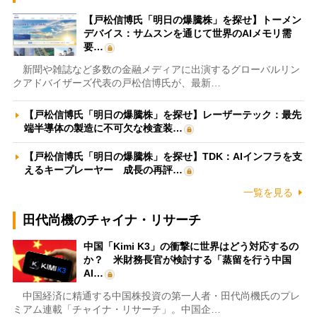
【戸松信博氏「明日の爆騰株」を探せ】トーメン
デバイス：サムスンを通じて世界のAIメモリ需
要…
新聞や雑誌など多数の金融メディアに出演するグローバルリン
クアドバイザーズ代表の戸松信博氏が、最新…
【戸松信博氏「明日の爆騰株」を探せ】レーザーテック：最先
端半導体の製造に不可欠な検査装…
【戸松信博氏「明日の爆騰株」を探せ】TDK：AIインフラを支
えるキープレーヤー 成長の再評…
一覧を見る
田代尚機のチャイナ・リサーチ
中国「Kimi K3」の衝撃に世界はどう対応するの
か？ 米財務長官が検討する「蒸留を行う中国
AI…
中国経済に精通する中国株投資の第一人者・田代尚機氏のプレ
ミアム連載「チャイナ・リサーチ」。中国企…