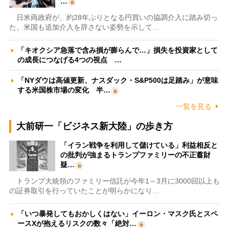
…
日米両政府が、約28年ぶりとなる円買いの協調介入に踏み切っ
た。米国も追加介入を辞さない姿勢を示して…
「キオクシア急落で含み損が膨らんで…」損失を投資家として
の成長につなげる4つの視点 …
「NYダウは高値更新、ナスダック・S&P500は足踏み」が意味
する米国株市場の変化 半…
一覧を見る
大前研一「ビジネス新大陸」の歩き方
「イラン戦争を利用して儲けている」利益相反と
の批判が強まるトランプファミリーの不正蓄財
疑…
トランプ大統領のファミリー信託が今年1～3月に3000回以上も
の証券取引を行っていたことが明らかになり…
「いつ暴発してもおかしくはない」イーロン・マスク氏とスペ
ースXが抱えるリスクの数々「絶対…