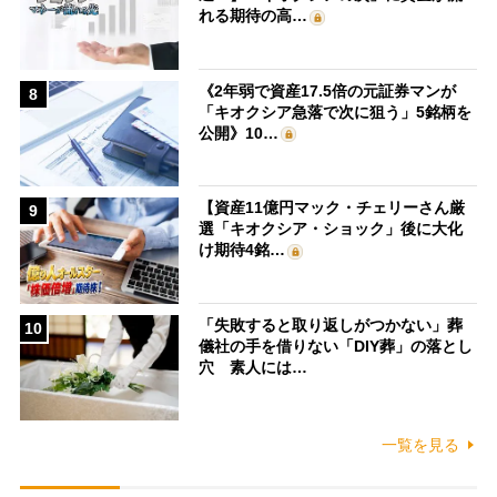
れる期待の高…
《2年弱で資産17.5倍の元証券マンが
8
「キオクシア急落で次に狙う」5銘柄を
公開》10…
【資産11億円マック・チェリーさん厳
9
選「キオクシア・ショック」後に大化
け期待4銘…
「失敗すると取り返しがつかない」葬
10
儀社の手を借りない「DIY葬」の落とし
穴 素人には…
一覧を見る