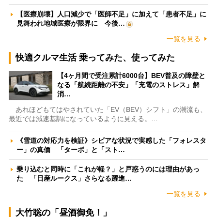
【医療崩壊】人口減少で「医師不足」に加えて「患者不足」に
見舞われ地域医療が限界に 今後…
一覧を見る
快適クルマ生活 乗ってみた、使ってみた
【4ヶ月間で受注累計6000台】BEV普及の障壁と
なる「航続距離の不安」「充電のストレス」解
消…
あれほどもてはやされていた「EV（BEV）シフト」の潮流も、
最近では減速基調になっているように見える。…
《雪道の対応力を検証》シビアな状況で実感した「フォレスタ
ー」の真価 「ターボ」と「スト…
乗り込むと同時に「これが軽？」と戸惑うのには理由があっ
た 「日産ルークス」さらなる躍進…
一覧を見る
大竹聡の「昼酒御免！」