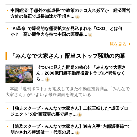
中国経済“予想外の低成長”で政策のテコ入れ必至か 経済運営
方針の修正で成長加速が予想さ…
“AI革命”で爆発的な需要拡大が見込まれる「CXO」とは何
か？ 高い競争力を持つ中国の医薬品…
一覧を見る
「みんなで大家さん」配当ストップ騒動の内幕
《ついに見えた問題の核心》「みんなで大家さ
ん」2000億円超不動産投資トラブル“異常なく
ら…
本誌『週刊ポスト』が追及してきた不動産投資商品「みんなで
大家さん」がいよいよ最終局面を迎えている…
【独走スクープ・みんなで大家さん】二転三転した“成田プロ
ジェクト”の計画変更の裏で起き…
【追及スクープ・みんなで大家さん】独占入手“内部議事録”で
明かされる柳瀬健一・代表の思…