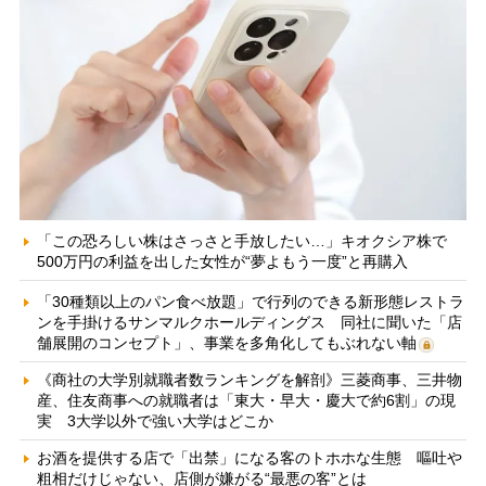
「この恐ろしい株はさっさと手放したい…」キオクシア株で
500万円の利益を出した女性が“夢よもう一度”と再購入
「30種類以上のパン食べ放題」で行列のできる新形態レストラ
ンを手掛けるサンマルクホールディングス 同社に聞いた「店
舗展開のコンセプト」、事業を多角化してもぶれない軸
《商社の大学別就職者数ランキングを解剖》三菱商事、三井物
産、住友商事への就職者は「東大・早大・慶大で約6割」の現
実 3大学以外で強い大学はどこか
お酒を提供する店で「出禁」になる客のトホホな生態 嘔吐や
粗相だけじゃない、店側が嫌がる“最悪の客”とは