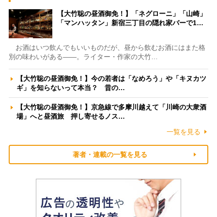
【大竹聡の昼酒御免！】「ネグローニ」「山崎」
「マンハッタン」新宿三丁目の隠れ家バーで1…
お酒はいつ飲んでもいいものだが、昼から飲むお酒にはまた格
別の味わいがある――。ライター・作家の大竹…
【大竹聡の昼酒御免！】今の若者は「なめろう」や「キヌカツ
ギ」を知らないって本当？ 昔の…
【大竹聡の昼酒御免！】京急線で多摩川越えて「川崎の大衆酒
場」へと昼酒旅 押し寄せるノス…
一覧を見る
著者・連載の一覧を見る