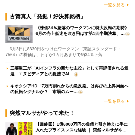
一覧を見る
古賀真人「発掘！好決算銘柄」
《株価34％急落のワークマンに特大反転の期待》
6月の売上低迷を吹き飛ばす第1四半期決算、…
6月3日に8330円をつけたワークマン（東証スタンダード・
7564）の株価は、わずか1カ月あまりで約34％下落…
三菱重工が「AIインフラの新たな主役」として再評価される気
運 エヌビディアとの提携でAI…
キオクシアHD「7万円割れからの急反発」は再びの上昇局面へ
の反転シグナルか？ 市場のムー…
一覧を見る
突然マルサがやって来た！
【最終回】1億6000万円の負債と引き換えに手に
入れたプライスレスな経験 ｜ 突然マルサがや…