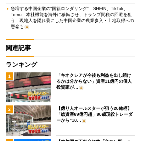
急増する中国企業の“国籍ロンダリング” SHEIN、TikTok、
Temu…本社機能を海外に移転させ、トランプ関税の回避を狙
う 現地人を隠れ蓑にした中国企業の農業参入・土地取得への
懸念も
関連記事
ランキング
「キオクシアが今後も利益を出し続け
1
るかは分からない」資産11億円の個人
投資家が…
【億り人オールスターが狙う20銘柄】
2
「総資産69億円超」90歳現役トレーダ
ーから“10…