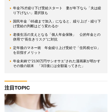
年金75才繰り下げ受給スタート 妻が年下なら「夫は繰
り下げない」選択肢も
国民年金「65歳まで加入」になると、繰り上げ・繰り下
げ受給の判断はどう変わるか
老後生活の支えとなる「個人年金保険」 公的年金との
併用で“長生きリスク”に対抗
定年後のマネー術 年金繰り上げ受給で「住民税ゼロ」
を目指すメリット
年金未納で“2130万円サシオサエ”された漫画家が明かす
その後の顛末 「3日後には全額返ってきた」
注目TOPIC