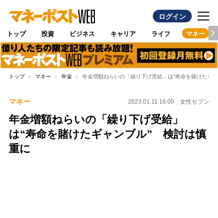
ログイン
トップ
投資
ビジネス
キャリア
ライフ
マネー
トップ
マネー
年金
年金増額ねらいの「繰り下げ受給」は“寿命を賭けたギャ
マネー
2023.01.11 16:00
女性セブン
年金増額ねらいの「繰り下げ受給」
は“寿命を賭けたギャンブル” 検討は慎
重に
Loaded
:
100.00%
/
Unmute