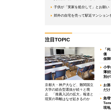
子供が「実家を処分して」とお願い
郊外の自宅を売って駅近マンション
注目TOPIC
「何
価 
保障
小学
薄状
別が
京都大・神戸大など、難関国立
お酒
大学の総合型選抜が続々と廃
だけ
止 「推薦入試の拡大」報道と
急増
現実の乖離はなぜ起きるのか
Te
現地