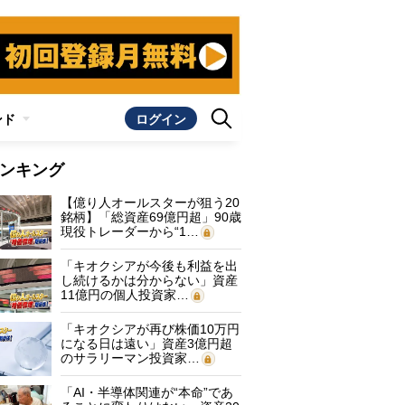
ンド
ログイン
ンキング
【億り人オールスターが狙う20
銘柄】「総資産69億円超」90歳
現役トレーダーから“1…
「キオクシアが今後も利益を出
し続けるかは分からない」資産
11億円の個人投資家…
「キオクシアが再び株価10万円
になる日は遠い」資産3億円超
のサラリーマン投資家…
「AI・半導体関連が“本命”であ