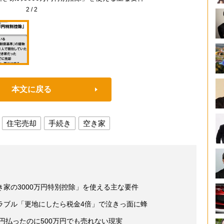
2
/
2
本文に戻る
住宅売却
手続き
空き家
家の3000万円特別控除」を使える主な要件
ラブル「更地にしたら税金4倍」で泣きっ面に蜂
万円払ったのに500万円でも売れない現実