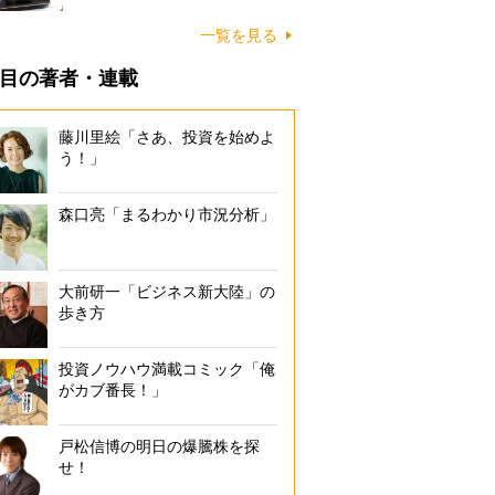
一覧を見る
目の著者・連載
藤川里絵「さあ、投資を始めよ
う！」
森口亮「まるわかり市況分析」
大前研一「ビジネス新大陸」の
歩き方
投資ノウハウ満載コミック「俺
がカブ番長！」
戸松信博の明日の爆騰株を探
せ！