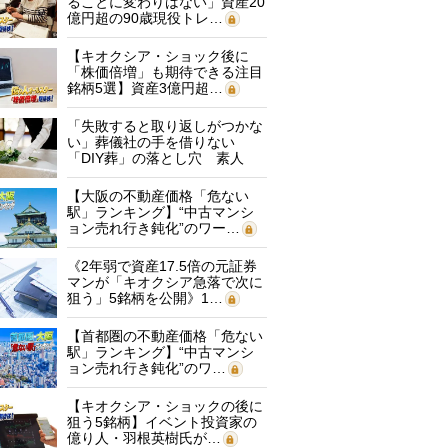
ることに変わりはない」資産20
億円超の90歳現役トレ…
【キオクシア・ショック後に
「株価倍増」も期待できる注目
銘柄5選】資産3億円超…
「失敗すると取り返しがつかな
い」葬儀社の手を借りない
「DIY葬」の落とし穴 素人
に…
【大阪の不動産価格「危ない
駅」ランキング】“中古マンシ
ョン売れ行き鈍化”のワー…
《2年弱で資産17.5倍の元証券
マンが「キオクシア急落で次に
狙う」5銘柄を公開》1…
【首都圏の不動産価格「危ない
駅」ランキング】“中古マンシ
ョン売れ行き鈍化”のワ…
【キオクシア・ショックの後に
狙う5銘柄】イベント投資家の
億り人・羽根英樹氏が…