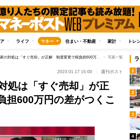
ア
ライフ
マネー
住まい・不動産
家計
トレ
相続した空き家の対処は「すぐ売却」が正解 制度変更で税負担600万円の差がつくことも
写真一覧
ラ
1
2023.01.17 15:00
週刊ポスト
対処は「すぐ売却」が正
2
負担600万円の差がつくこ
3
4