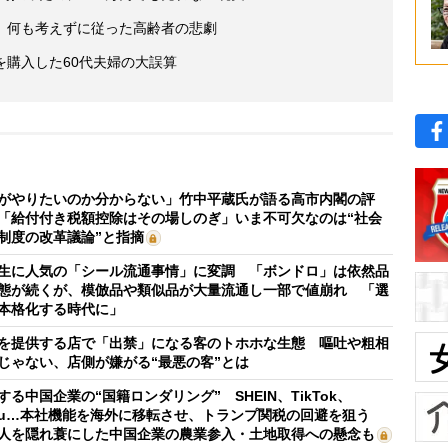
 何も考えずに従った高齢者の悲劇
を購入した60代夫婦の大誤算
がやりたいのか分からない」竹中平蔵氏が語る高市内閣の評
「給付付き税額控除はその場しのぎ」いま不可欠なのは“社会
制度の改革議論”と指摘
生に人気の「シール流通事情」に変調 「ボンドロ」は依然品
態が続くが、模倣品や類似品が大量流通し一部で値崩れ 「選
本格化する時代に」
を提供する店で「出禁」になる客のトホホな生態 嘔吐や粗相
じゃない、店側が嫌がる“最悪の客”とは
する中国企業の“国籍ロンダリング” SHEIN、TikTok、
mu…本社機能を海外に移転させ、トランプ関税の回避を狙う
人を隠れ蓑にした中国企業の農業参入・土地取得への懸念も