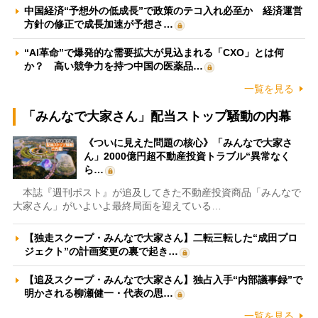
中国経済“予想外の低成長”で政策のテコ入れ必至か 経済運営
方針の修正で成長加速が予想さ…
“AI革命”で爆発的な需要拡大が見込まれる「CXO」とは何
か？ 高い競争力を持つ中国の医薬品…
一覧を見る
「みんなで大家さん」配当ストップ騒動の内幕
《ついに見えた問題の核心》「みんなで大家さ
ん」2000億円超不動産投資トラブル“異常なく
ら…
本誌『週刊ポスト』が追及してきた不動産投資商品「みんなで
大家さん」がいよいよ最終局面を迎えている…
【独走スクープ・みんなで大家さん】二転三転した“成田プロ
ジェクト”の計画変更の裏で起き…
【追及スクープ・みんなで大家さん】独占入手“内部議事録”で
明かされる柳瀬健一・代表の思…
一覧を見る