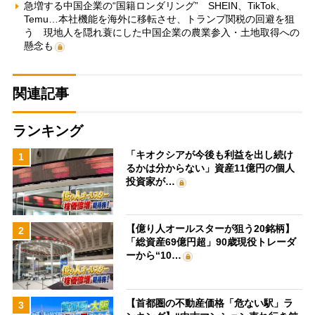
急増する中国企業の“国籍ロンダリング” SHEIN、TikTok、
Temu…本社機能を海外に移転させ、トランプ関税の回避を狙
う 現地人を隠れ蓑にした中国企業の農業参入・土地取得への
懸念も
関連記事
ランキング
「キオクシアが今後も利益を出し続け
1
るかは分からない」資産11億円の個人
投資家が…
【億り人オールスターが狙う20銘柄】
2
「総資産69億円超」90歳現役トレーダ
ーから“10…
【首都圏の不動産価格「危ない駅」ラ
3