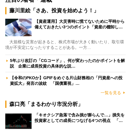
藤川里絵「さあ、投資を始めよう！」
【資産運用】大災害時に慌てないために平時から
備えておきたい3つのポイント「資産の棚卸し…
大規模な災害が起きると、株式市場が大きく動いたり、取引環
境が不安定になったりすることがある。一方…
5年ぶり改訂の「CGコード」、何が変わったのかポイントを解
説 企業に成長投資の具体的な説…
【令和のPKOか】GPIFをめぐる片山財務相の「円資産への投
資拡大」発言の波紋 「国債重視」…
一覧を見る
森口亮「まるわかり市況分析」
「キオクシア急落で含み損が膨らんで…」損失を
投資家としての成長につなげる4つの視点 「…