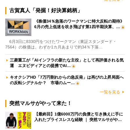
古賀真人「発掘！好決算銘柄」
《株価34％急落のワークマンに特大反転の期待》
6月の売上低迷を吹き飛ばす第1四半期決算、…
6月3日に8330円をつけたワークマン（東証スタンダード・
7564）の株価は、わずか1カ月あまりで約34％下落…
三菱重工が「AIインフラの新たな主役」として再評価される気
運 エヌビディアとの提携でAI…
キオクシアHD「7万円割れからの急反発」は再びの上昇局面へ
の反転シグナルか？ 市場のムー…
一覧を見る
突然マルサがやって来た！
【最終回】1億6000万円の負債と引き換えに手に
入れたプライスレスな経験 ｜ 突然マルサがや…