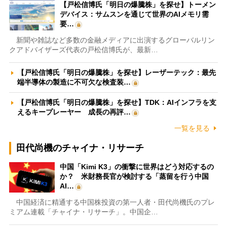
【戸松信博氏「明日の爆騰株」を探せ】トーメン
デバイス：サムスンを通じて世界のAIメモリ需
要…
新聞や雑誌など多数の金融メディアに出演するグローバルリン
クアドバイザーズ代表の戸松信博氏が、最新…
【戸松信博氏「明日の爆騰株」を探せ】レーザーテック：最先
端半導体の製造に不可欠な検査装…
【戸松信博氏「明日の爆騰株」を探せ】TDK：AIインフラを支
えるキープレーヤー 成長の再評…
一覧を見る
田代尚機のチャイナ・リサーチ
中国「Kimi K3」の衝撃に世界はどう対応するの
か？ 米財務長官が検討する「蒸留を行う中国
AI…
中国経済に精通する中国株投資の第一人者・田代尚機氏のプレ
ミアム連載「チャイナ・リサーチ」。中国企…