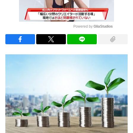
Powered by 
GliaStudios
Mute