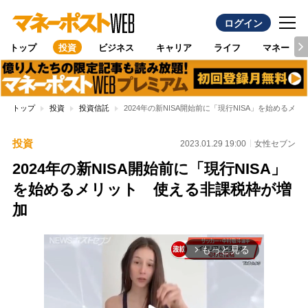
ログイン
トップ
投資
ビジネス
キャリア
ライフ
マネー
トップ
投資
投資信託
2024年の新NISA開始前に「現行NISA」を始める
投資
2023.01.29 19:00
女性セブン
2024年の新NISA開始前に「現行NISA」
を始めるメリット 使える非課税枠が増
加
もっと見る
arrow_forward_ios