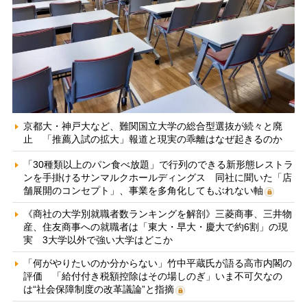
京都大・神戸大など、難関国立大学の総合型選抜が続々と廃
止 「推薦入試の拡大」報道と現実の乖離はなぜ起きるのか
「30種類以上のパン食べ放題」で行列のできる新形態レストラ
ンを手掛けるサンマルクホールディングス 同社に聞いた「店
舗展開のコンセプト」、事業を多角化してもぶれない軸
《商社の大学別就職者数ランキングを解剖》三菱商事、三井物
産、住友商事への就職者は「東大・早大・慶大で約6割」の現
実 3大学以外で強い大学はどこか
「何がやりたいのか分からない」竹中平蔵氏が語る高市内閣の
評価 「給付付き税額控除はその場しのぎ」いま不可欠なの
は“社会保障制度の改革議論”と指摘