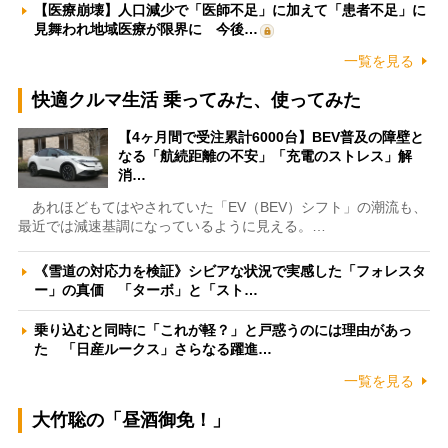
【医療崩壊】人口減少で「医師不足」に加えて「患者不足」に
見舞われ地域医療が限界に 今後…
一覧を見る
快適クルマ生活 乗ってみた、使ってみた
【4ヶ月間で受注累計6000台】BEV普及の障壁と
なる「航続距離の不安」「充電のストレス」解
消…
あれほどもてはやされていた「EV（BEV）シフト」の潮流も、
最近では減速基調になっているように見える。…
《雪道の対応力を検証》シビアな状況で実感した「フォレスタ
ー」の真価 「ターボ」と「スト…
乗り込むと同時に「これが軽？」と戸惑うのには理由があっ
た 「日産ルークス」さらなる躍進…
一覧を見る
大竹聡の「昼酒御免！」