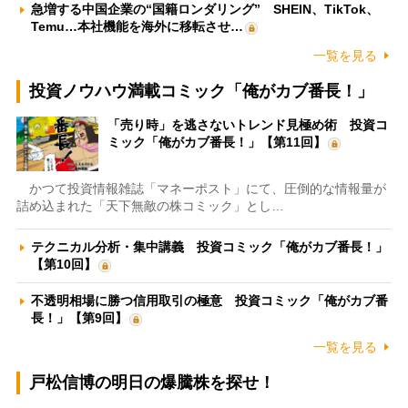
急増する中国企業の“国籍ロンダリング” SHEIN、TikTok、
Temu…本社機能を海外に移転させ…
一覧を見る
投資ノウハウ満載コミック「俺がカブ番長！」
「売り時」を逃さないトレンド見極め術 投資コ
ミック「俺がカブ番長！」【第11回】
かつて投資情報雑誌「マネーポスト」にて、圧倒的な情報量が
詰め込まれた「天下無敵の株コミック」とし…
テクニカル分析・集中講義 投資コミック「俺がカブ番長！」
【第10回】
不透明相場に勝つ信用取引の極意 投資コミック「俺がカブ番
長！」【第9回】
一覧を見る
戸松信博の明日の爆騰株を探せ！