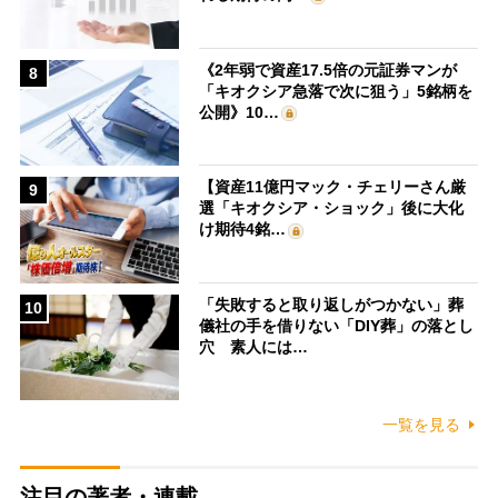
《2年弱で資産17.5倍の元証券マンが
8
「キオクシア急落で次に狙う」5銘柄を
公開》10…
【資産11億円マック・チェリーさん厳
9
選「キオクシア・ショック」後に大化
け期待4銘…
「失敗すると取り返しがつかない」葬
10
儀社の手を借りない「DIY葬」の落とし
穴 素人には…
一覧を見る
注目の著者・連載