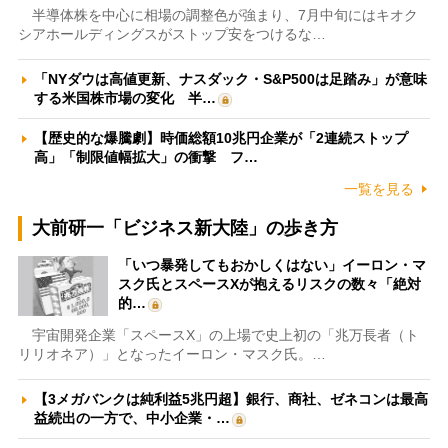
半導体株を中心に相場の調整色が強まり、7月中旬にはキオク
シアホールディングスがストップ安をつけるな…
「NYダウは高値更新、ナスダック・S&P500は足踏み」が意味
する米国株市場の変化 半…
【歴史的な爆騰劇】時価総額10兆円企業が「2連続ストップ
高」「制限値幅拡大」の衝撃 フ…
一覧を見る
大前研一「ビジネス新大陸」の歩き方
「いつ暴発してもおかしくはない」イーロン・マ
スク氏とスペースXが抱えるリスクの数々「絶対
的…
宇宙開発企業「スペースX」の上場で史上初の「兆万長者（ト
リリオネア）」となったイーロン・マスク氏。…
【3メガバンクは純利益5兆円超】銀行、商社、ゼネコンは最高
益続出の一方で、中小企業・…