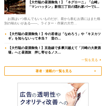
【大竹聡の昼酒御免！】「ネグローニ」「山崎」
「マンハッタン」新宿三丁目の隠れ家バーで1…
お酒はいつ飲んでもいいものだが、昼から飲むお酒にはまた格
別の味わいがある――。ライター・作家の大竹…
【大竹聡の昼酒御免！】今の若者は「なめろう」や「キヌカツ
ギ」を知らないって本当？ 昔の…
【大竹聡の昼酒御免！】京急線で多摩川越えて「川崎の大衆酒
場」へと昼酒旅 押し寄せるノス…
一覧を見る
著者・連載の一覧を見る