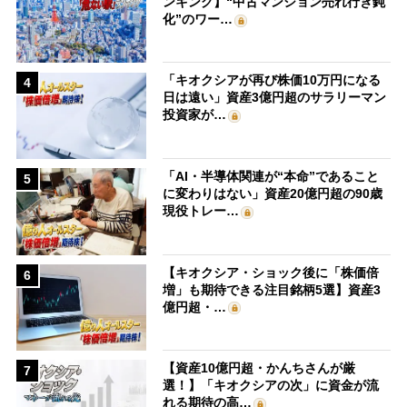
ンキング】“中古マンション売れ行き鈍
化”のワー…
「キオクシアが再び株価10万円になる
4
日は遠い」資産3億円超のサラリーマン
投資家が…
「AI・半導体関連が“本命”であること
5
に変わりはない」資産20億円超の90歳
現役トレー…
【キオクシア・ショック後に「株価倍
6
増」も期待できる注目銘柄5選】資産3
億円超・…
【資産10億円超・かんちさんが厳
7
選！】「キオクシアの次」に資金が流
れる期待の高…