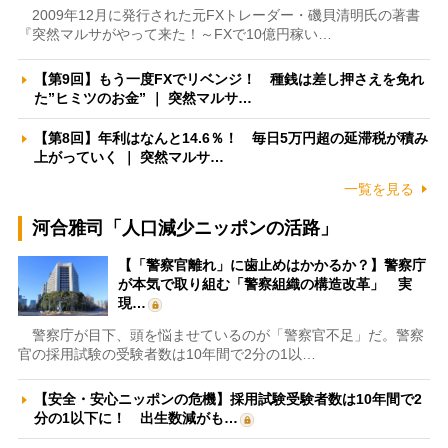
2009年12月に発行された元FXトレーダー・磯貝清明氏の著書
『突然マルサがやって来た！～FXで10億円稼い…
【第9回】もう一度FXでリベンジ！ 種銭は差し押さえを免れ
た”ヒミツのお金” ｜ 突然マルサ…
【第8回】年利はなんと14.6％！ 毎日5万円超の延滞税が積み
上がっていく ｜ 突然マルサ…
一覧を見る
河合雅司「人口減少ニッポンの活路」
【「警察官離れ」に歯止めはかかるか？】警察庁
が本気で取り組む「警察組織の構造改革」 実
現…
警察庁が目下、頭を悩ませているのが「警察官不足」だ。警察
官の採用試験の受験者数は10年間で2分の1以…
【安全・安心ニッポンの危機】採用試験受験者数は10年間で2
分の1以下に！ 出生数減がも…