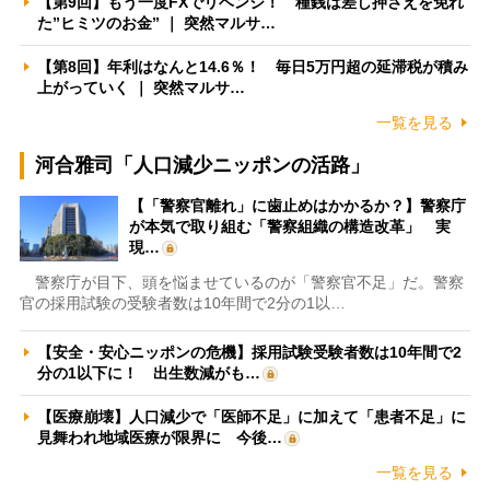
【第9回】もう一度FXでリベンジ！ 種銭は差し押さえを免れ
た”ヒミツのお金” ｜ 突然マルサ…
【第8回】年利はなんと14.6％！ 毎日5万円超の延滞税が積み
上がっていく ｜ 突然マルサ…
一覧を見る
河合雅司「人口減少ニッポンの活路」
【「警察官離れ」に歯止めはかかるか？】警察庁
が本気で取り組む「警察組織の構造改革」 実
現…
警察庁が目下、頭を悩ませているのが「警察官不足」だ。警察
官の採用試験の受験者数は10年間で2分の1以…
【安全・安心ニッポンの危機】採用試験受験者数は10年間で2
分の1以下に！ 出生数減がも…
【医療崩壊】人口減少で「医師不足」に加えて「患者不足」に
見舞われ地域医療が限界に 今後…
一覧を見る