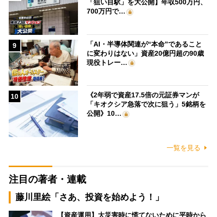
「狙い目駅」を大公開】年収500万円、
700万円で…
「AI・半導体関連が“本命”であること
9
に変わりはない」資産20億円超の90歳
現役トレー…
《2年弱で資産17.5倍の元証券マンが
10
「キオクシア急落で次に狙う」5銘柄を
公開》10…
一覧を見る
注目の著者・連載
藤川里絵「さあ、投資を始めよう！」
【資産運用】大災害時に慌てないために平時から