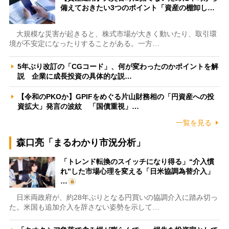
備えておきたい3つのポイント「資産の棚卸し…
大規模な災害が起きると、株式市場が大きく動いたり、取引環
境が不安定になったりすることがある。一方…
5年ぶり改訂の「CGコード」、何が変わったのかポイントを解
説 企業に成長投資の具体的な説…
【令和のPKOか】GPIFをめぐる片山財務相の「円資産への投
資拡大」発言の波紋 「国債重視」…
一覧を見る
森口亮「まるわかり市況分析」
「トレンド転換のスイッチになり得る」“介入慣
れ”した市場心理を変える「日米協調為替介入」
…
日米両政府が、約28年ぶりとなる円買いの協調介入に踏み切っ
た。米国も追加介入を辞さない姿勢を示して…