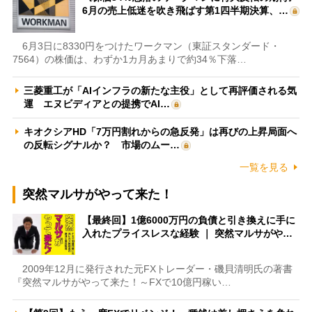
6月の売上低迷を吹き飛ばす第1四半期決算、…
6月3日に8330円をつけたワークマン（東証スタンダード・
7564）の株価は、わずか1カ月あまりで約34％下落…
三菱重工が「AIインフラの新たな主役」として再評価される気
運 エヌビディアとの提携でAI…
キオクシアHD「7万円割れからの急反発」は再びの上昇局面へ
の反転シグナルか？ 市場のムー…
一覧を見る
突然マルサがやって来た！
【最終回】1億6000万円の負債と引き換えに手に
入れたプライスレスな経験 ｜ 突然マルサがや…
2009年12月に発行された元FXトレーダー・磯貝清明氏の著書
『突然マルサがやって来た！～FXで10億円稼い…