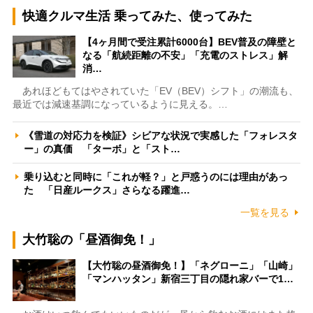
快適クルマ生活 乗ってみた、使ってみた
【4ヶ月間で受注累計6000台】BEV普及の障壁と
なる「航続距離の不安」「充電のストレス」解
消…
あれほどもてはやされていた「EV（BEV）シフト」の潮流も、
最近では減速基調になっているように見える。…
《雪道の対応力を検証》シビアな状況で実感した「フォレスタ
ー」の真価 「ターボ」と「スト…
乗り込むと同時に「これが軽？」と戸惑うのには理由があっ
た 「日産ルークス」さらなる躍進…
一覧を見る
大竹聡の「昼酒御免！」
【大竹聡の昼酒御免！】「ネグローニ」「山崎」
「マンハッタン」新宿三丁目の隠れ家バーで1…