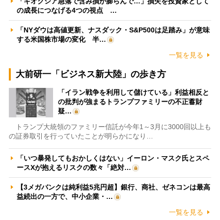
「キオクシア急落で含み損が膨らんで…」損失を投資家として
の成長につなげる4つの視点 …
「NYダウは高値更新、ナスダック・S&P500は足踏み」が意味
する米国株市場の変化 半…
一覧を見る
大前研一「ビジネス新大陸」の歩き方
「イラン戦争を利用して儲けている」利益相反と
の批判が強まるトランプファミリーの不正蓄財
疑…
トランプ大統領のファミリー信託が今年1～3月に3000回以上も
の証券取引を行っていたことが明らかになり…
「いつ暴発してもおかしくはない」イーロン・マスク氏とスペ
ースXが抱えるリスクの数々「絶対…
【3メガバンクは純利益5兆円超】銀行、商社、ゼネコンは最高
益続出の一方で、中小企業・…
一覧を見る