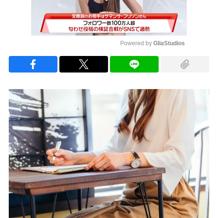
Powered by 
GliaStudios
Mute