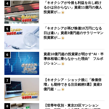
「キオクシアが今後も利益を出し続け
4
るかは分からない」資産11億円の個人
投資家が…
「キオクシアが再び株価10万円になる
5
日は遠い」資産3億円超のサラリーマン
投資家が…
資産10億円超の投資家が明かす“AI・半
6
導体相場に乗らなかった理由” フルポ
ジション…
【キオクシア・ショック後に「株価倍
7
増」も期待できる注目銘柄5選】資産3
億円超・…
【世帯年収別・東京23区マンション
8