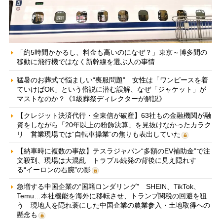
「約5時間かかるし、料金も高いのになぜ？」東京～博多間の
移動に飛行機ではなく新幹線を選ぶ人の事情
猛暑のお葬式で悩ましい“喪服問題” 女性は「ワンピースを着
ていけばOK」という俗説に潜む誤解、なぜ「ジャケット」が
マストなのか？《1級葬祭ディレクターが解説》
【クレジット決済代行・全東信が破産】63社もの金融機関が融
資をしながら「20年以上の粉飾決算」を見抜けなかったカラク
リ 営業現場では“自転車操業”の焦りも表出していた
【納車時に複数の事故】テスラジャパン“多額のEV補助金”で注
文殺到、現場は大混乱 トラブル続発の背後に見え隠れす
る“イーロンの右腕”の影
急増する中国企業の“国籍ロンダリング” SHEIN、TikTok、
Temu…本社機能を海外に移転させ、トランプ関税の回避を狙
う 現地人を隠れ蓑にした中国企業の農業参入・土地取得への
懸念も