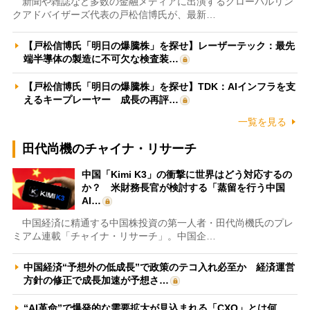
新聞や雑誌など多数の金融メディアに出演するグローバルリン
クアドバイザーズ代表の戸松信博氏が、最新…
【戸松信博氏「明日の爆騰株」を探せ】レーザーテック：最先
端半導体の製造に不可欠な検査装…
【戸松信博氏「明日の爆騰株」を探せ】TDK：AIインフラを支
えるキープレーヤー 成長の再評…
一覧を見る
田代尚機のチャイナ・リサーチ
中国「Kimi K3」の衝撃に世界はどう対応するの
か？ 米財務長官が検討する「蒸留を行う中国
AI…
中国経済に精通する中国株投資の第一人者・田代尚機氏のプレ
ミアム連載「チャイナ・リサーチ」。中国企…
中国経済“予想外の低成長”で政策のテコ入れ必至か 経済運営
方針の修正で成長加速が予想さ…
“AI革命”で爆発的な需要拡大が見込まれる「CXO」とは何