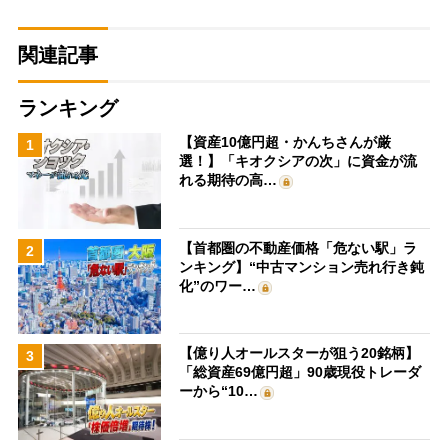
関連記事
ランキング
【資産10億円超・かんちさんが厳
1
選！】「キオクシアの次」に資金が流
れる期待の高…
【首都圏の不動産価格「危ない駅」ラ
2
ンキング】“中古マンション売れ行き鈍
化”のワー…
【億り人オールスターが狙う20銘柄】
3
「総資産69億円超」90歳現役トレーダ
ーから“10…