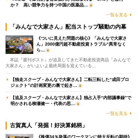
か？ 高い競争力を持つ中国の医薬品…
一覧を見る
「みんなで大家さん」配当ストップ騒動の内幕
《ついに見えた問題の核心》「みんなで大家さ
ん」2000億円超不動産投資トラブル“異常なく
ら…
本誌『週刊ポスト』が追及してきた不動産投資商品「みんなで
大家さん」がいよいよ最終局面を迎えている…
【独走スクープ・みんなで大家さん】二転三転した“成田プロ
ジェクト”の計画変更の裏で起き…
【追及スクープ・みんなで大家さん】独占入手“内部議事録”で
明かされる柳瀬健一・代表の思…
一覧を見る
古賀真人「発掘！好決算銘柄」
《株価34％急落のワークマンに特大反転の期待》