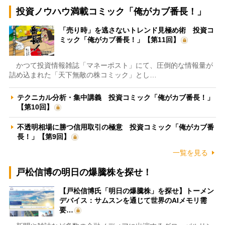
投資ノウハウ満載コミック「俺がカブ番長！」
「売り時」を逃さないトレンド見極め術 投資コ
ミック「俺がカブ番長！」【第11回】
かつて投資情報雑誌「マネーポスト」にて、圧倒的な情報量が
詰め込まれた「天下無敵の株コミック」とし…
テクニカル分析・集中講義 投資コミック「俺がカブ番長！」
【第10回】
不透明相場に勝つ信用取引の極意 投資コミック「俺がカブ番
長！」【第9回】
一覧を見る
戸松信博の明日の爆騰株を探せ！
【戸松信博氏「明日の爆騰株」を探せ】トーメン
デバイス：サムスンを通じて世界のAIメモリ需
要…