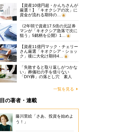
【資産10億円超・かんちさんが
厳選！】「キオクシアの次」に
資金が流れる期待の…
《2年弱で資産17.5倍の元証券
マンが「キオクシア急落で次に
狙う」5銘柄を公開》1…
【資産11億円マック・チェリー
さん厳選「キオクシア・ショッ
ク」後に大化け期待4…
「失敗すると取り返しがつかな
い」葬儀社の手を借りない
「DIY葬」の落とし穴 素人
に…
一覧を見る
目の著者・連載
藤川里絵「さあ、投資を始めよ
う！」