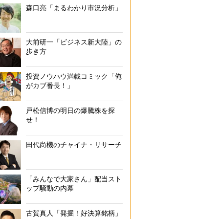
森口亮「まるわかり市況分析」
大前研一「ビジネス新大陸」の
歩き方
投資ノウハウ満載コミック「俺
がカブ番長！」
戸松信博の明日の爆騰株を探
せ！
田代尚機のチャイナ・リサーチ
「みんなで大家さん」配当スト
ップ騒動の内幕
古賀真人「発掘！好決算銘柄」