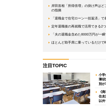
岸田首相「所得倍増」の掛け声はど
の指摘
「退職金で住宅ローン一括返済」で
定年退職後の再就職で活用できる2
「夫の退職金含めた8000万円が一
ほとんど助手席に乗っているだけで時
注目TOPIC
小学
薄状
別が
《商
住友
以外