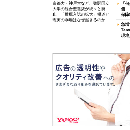
京都大・神戸大など、難関国立
「何
大学の総合型選抜が続々と廃
価 
止 「推薦入試の拡大」報道と
保障
現実の乖離はなぜ起きるのか
急増
Te
現地