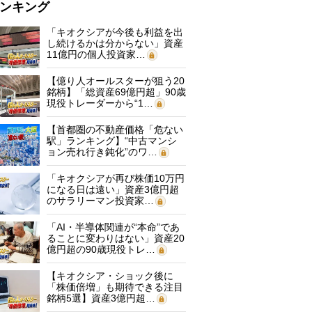
ンキング
「キオクシアが今後も利益を出
し続けるかは分からない」資産
11億円の個人投資家…
【億り人オールスターが狙う20
銘柄】「総資産69億円超」90歳
現役トレーダーから“1…
【首都圏の不動産価格「危ない
駅」ランキング】“中古マンシ
ョン売れ行き鈍化”のワ…
「キオクシアが再び株価10万円
になる日は遠い」資産3億円超
のサラリーマン投資家…
「AI・半導体関連が“本命”であ
ることに変わりはない」資産20
億円超の90歳現役トレ…
【キオクシア・ショック後に
「株価倍増」も期待できる注目
銘柄5選】資産3億円超…