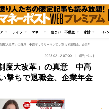
ア
ライフ
マネー
住まい・不動産
家計
トレ
岸田政権の「雇用制度大改革」の真意 中高年サラリーマン狙い撃ちで退職金、企業年金縮小の流れ
2023.02.12 07:00
週刊ポスト
制度大改革」の真意 中高
い撃ちで退職金、企業年金
もっと見る
arrow_forward_ios