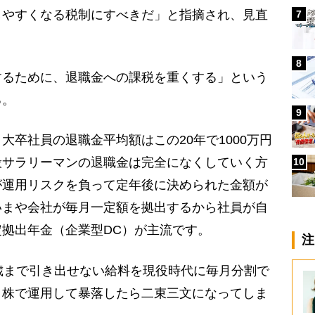
しやすくなる税制にすべきだ」と指摘され、見直
7
8
するために、退職金への課税を重くする」という
る。
9
大卒社員の退職金平均額はこの20年で1000万円
般サラリーマンの退職金は完全になくしていく方
10
が運用リスクを負って定年後に決められた金額が
いまや会社が毎月一定額を拠出するから社員が自
拠出年金（企業型DC）が主流です。
注
歳まで引き出せない給料を現役時代に毎月分割で
、株で運用して暴落したら二束三文になってしま