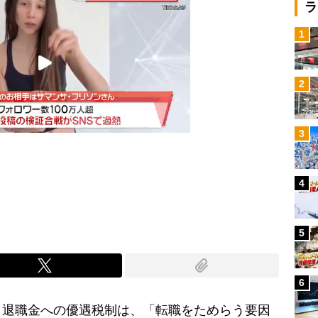
ラ
1
2
3
4
Mute
5
6
退職金への優遇税制は、「転職をためらう要因