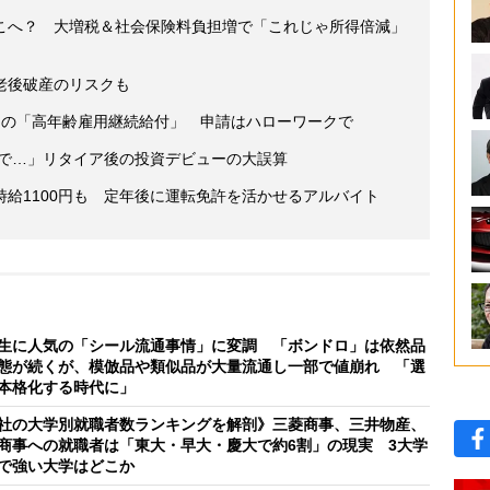
こへ？ 大増税＆社会保険料負担増で「これじゃ所得倍減」
老後破産のリスクも
つの「高年齢雇用継続給付」 申請はハローワークで
瞬で…」リタイア後の投資デビューの大誤算
給1100円も 定年後に運転免許を活かせるアルバイト
生に人気の「シール流通事情」に変調 「ボンドロ」は依然品
態が続くが、模倣品や類似品が大量流通し一部で値崩れ 「選
本格化する時代に」
社の大学別就職者数ランキングを解剖》三菱商事、三井物産、
商事への就職者は「東大・早大・慶大で約6割」の現実 3大学
で強い大学はどこか