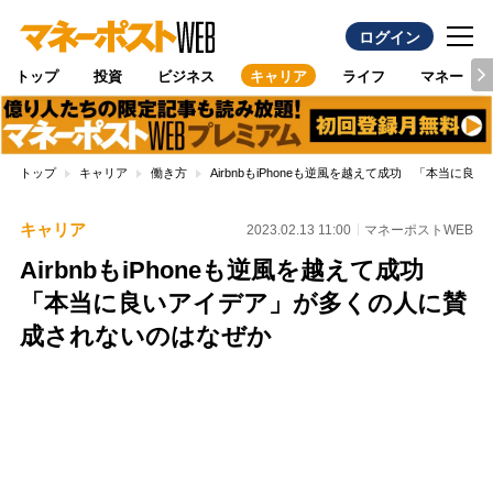
ログイン
トップ
投資
ビジネス
キャリア
ライフ
マネー
トップ
キャリア
働き方
AirbnbもiPhoneも逆風を越えて成功 「本当
キャリア
2023.02.13 11:00
マネーポストWEB
AirbnbもiPhoneも逆風を越えて成功
「本当に良いアイデア」が多くの人に賛
成されないのはなぜか
Loaded
:
100.00%
/
Unmute