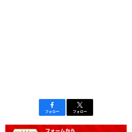
フォロー
フォロー