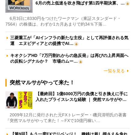
6月の売上低迷を吹き飛ばす第1四半期決算、…
6月3日に8330円をつけたワークマン（東証スタンダード・
7564）の株価は、わずか1カ月あまりで約34％下落…
三菱重工が「AIインフラの新たな主役」として再評価される気
運 エヌビディアとの提携でAI…
キオクシアHD「7万円割れからの急反発」は再びの上昇局面へ
の反転シグナルか？ 市場のムー…
一覧を見る
突然マルサがやって来た！
【最終回】1億6000万円の負債と引き換えに手に
入れたプライスレスな経験 ｜ 突然マルサがや…
2009年12月に発行された元FXトレーダー・磯貝清明氏の著書
『突然マルサがやって来た！～FXで10億円稼い…
【第9回】もう一度FXでリベンジ！ 種銭は差し押さえを免れ