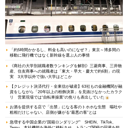
「約5時間かかるし、料金も高いのになぜ？」東京～博多間の
移動に飛行機ではなく新幹線を選ぶ人の事情
《商社の大学別就職者数ランキングを解剖》三菱商事、三井物
産、住友商事への就職者は「東大・早大・慶大で約6割」の現
実 3大学以外で強い大学はどこか
【クレジット決済代行・全東信が破産】63社もの金融機関が融
資をしながら「20年以上の粉飾決算」を見抜けなかったカラク
リ 営業現場では“自転車操業”の焦りも表出していた
お酒を提供する店で「出禁」になる客のトホホな生態 嘔吐や
粗相だけじゃない、店側が嫌がる“最悪の客”とは
急増する中国企業の“国籍ロンダリング” SHEIN、TikTok、
Temu…本社機能を海外に移転させ、トランプ関税の回避を狙