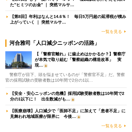
た”ヒミツのお金” ｜ 突然マルサ…
【第8回】年利はなんと14.6％！ 毎日5万円超の延滞税が積み
上がっていく ｜ 突然マルサ…
一覧を見る
河合雅司「人口減少ニッポンの活路」
【「警察官離れ」に歯止めはかかるか？】警察庁
が本気で取り組む「警察組織の構造改革」 実
現…
警察庁が目下、頭を悩ませているのが「警察官不足」だ。警察
官の採用試験の受験者数は10年間で2分の1以…
【安全・安心ニッポンの危機】採用試験受験者数は10年間で2
分の1以下に！ 出生数減がも…
【医療崩壊】人口減少で「医師不足」に加えて「患者不足」に
見舞われ地域医療が限界に 今後…
一覧を見る