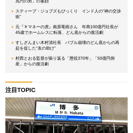
兆円の男」の素顔
スティーブ・ジョブズもびっくり インド人の“神の交渉
術”
元『￥マネーの虎』南原竜樹さん 年商100億円社長が
45歳でホームレスに転落、どん底からの復活劇
すしざんまい木村清社長 バブル崩壊のどん底からの再
起を促した“友の助け”
村西とおる監督が振り返る「懲役370年」「50億円倒
産」からの復活劇
注目TOPIC