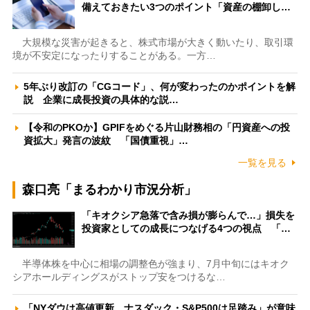
備えておきたい3つのポイント「資産の棚卸し…
大規模な災害が起きると、株式市場が大きく動いたり、取引環
境が不安定になったりすることがある。一方…
5年ぶり改訂の「CGコード」、何が変わったのかポイントを解
説 企業に成長投資の具体的な説…
【令和のPKOか】GPIFをめぐる片山財務相の「円資産への投
資拡大」発言の波紋 「国債重視」…
一覧を見る
森口亮「まるわかり市況分析」
「キオクシア急落で含み損が膨らんで…」損失を
投資家としての成長につなげる4つの視点 「…
半導体株を中心に相場の調整色が強まり、7月中旬にはキオク
シアホールディングスがストップ安をつけるな…
「NYダウは高値更新、ナスダック・S&P500は足踏み」が意味