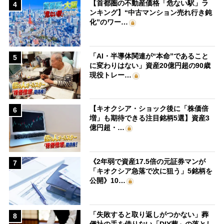
【首都圏の不動産価格「危ない駅」ラ
4
ンキング】“中古マンション売れ行き鈍
化”のワー…
「AI・半導体関連が“本命”であること
5
に変わりはない」資産20億円超の90歳
現役トレー…
【キオクシア・ショック後に「株価倍
6
増」も期待できる注目銘柄5選】資産3
億円超・…
《2年弱で資産17.5倍の元証券マンが
7
「キオクシア急落で次に狙う」5銘柄を
公開》10…
「失敗すると取り返しがつかない」葬
8
儀社の手を借りない「DIY葬」の落とし