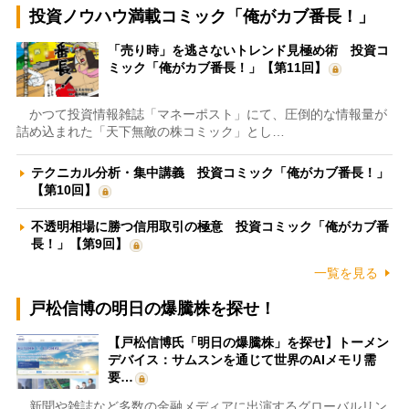
投資ノウハウ満載コミック「俺がカブ番長！」
「売り時」を逃さないトレンド見極め術 投資コ
ミック「俺がカブ番長！」【第11回】
かつて投資情報雑誌「マネーポスト」にて、圧倒的な情報量が
詰め込まれた「天下無敵の株コミック」とし…
テクニカル分析・集中講義 投資コミック「俺がカブ番長！」
【第10回】
不透明相場に勝つ信用取引の極意 投資コミック「俺がカブ番
長！」【第9回】
一覧を見る
戸松信博の明日の爆騰株を探せ！
【戸松信博氏「明日の爆騰株」を探せ】トーメン
デバイス：サムスンを通じて世界のAIメモリ需
要…
新聞や雑誌など多数の金融メディアに出演するグローバルリン