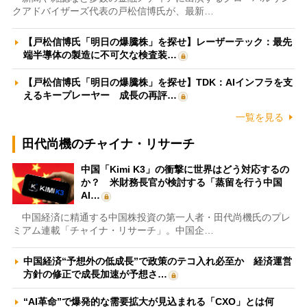
クアドバイザーズ代表の戸松信博氏が、最新…
【戸松信博氏「明日の爆騰株」を探せ】レーザーテック：最先
端半導体の製造に不可欠な検査装…
【戸松信博氏「明日の爆騰株」を探せ】TDK：AIインフラを支
えるキープレーヤー 成長の再評…
一覧を見る
田代尚機のチャイナ・リサーチ
中国「Kimi K3」の衝撃に世界はどう対応するの
か？ 米財務長官が検討する「蒸留を行う中国
AI…
中国経済に精通する中国株投資の第一人者・田代尚機氏のプレ
ミアム連載「チャイナ・リサーチ」。中国企…
中国経済“予想外の低成長”で政策のテコ入れ必至か 経済運営
方針の修正で成長加速が予想さ…
“AI革命”で爆発的な需要拡大が見込まれる「CXO」とは何