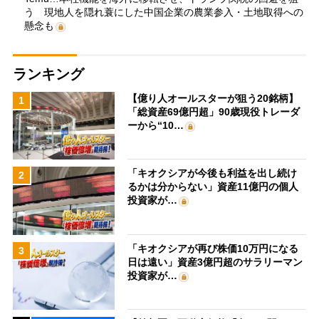
う 現地人を隠れ蓑にした中国企業の農業参入・土地取得への
懸念も
ランキング
【億り人オールスターが狙う20銘柄】
1
「総資産69億円超」90歳現役トレーダ
ーから“10…
「キオクシアが今後も利益を出し続け
2
るかは分からない」資産11億円の個人
投資家が…
「キオクシアが再び株価10万円になる
3
日は遠い」資産3億円超のサラリーマン
投資家が…