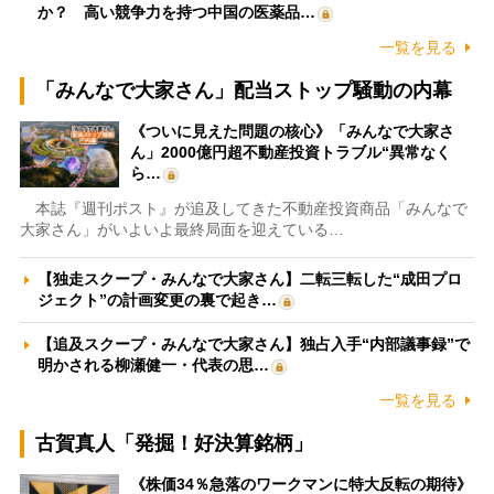
か？ 高い競争力を持つ中国の医薬品…
一覧を見る
「みんなで大家さん」配当ストップ騒動の内幕
《ついに見えた問題の核心》「みんなで大家さ
ん」2000億円超不動産投資トラブル“異常なく
ら…
本誌『週刊ポスト』が追及してきた不動産投資商品「みんなで
大家さん」がいよいよ最終局面を迎えている…
【独走スクープ・みんなで大家さん】二転三転した“成田プロ
ジェクト”の計画変更の裏で起き…
【追及スクープ・みんなで大家さん】独占入手“内部議事録”で
明かされる柳瀬健一・代表の思…
一覧を見る
古賀真人「発掘！好決算銘柄」
《株価34％急落のワークマンに特大反転の期待》