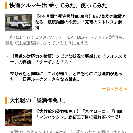
快適クルマ生活 乗ってみた、使ってみた
【4ヶ月間で受注累計6000台】BEV普及の障壁と
なる「航続距離の不安」「充電のストレス」解
消…
あれほどもてはやされていた「EV（BEV）シフト」の潮流も、
最近では減速基調になっているように見える。…
《雪道の対応力を検証》シビアな状況で実感した「フォレスタ
ー」の真価 「ターボ」と「スト…
乗り込むと同時に「これが軽？」と戸惑うのには理由があっ
た 「日産ルークス」さらなる躍進…
一覧を見る
大竹聡の「昼酒御免！」
【大竹聡の昼酒御免！】「ネグローニ」「山崎」
「マンハッタン」新宿三丁目の隠れ家バーで1…
お酒はいつ飲んでもいいものだが、昼から飲むお酒にはまた格