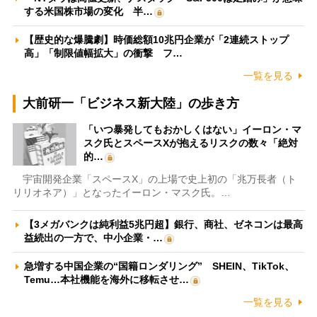
する米国株市場の変化 半…
【歴史的な爆騰劇】時価総額10兆円企業が「2連続ストップ
高」「制限値幅拡大」の衝撃 フ…
一覧を見る
大前研一「ビジネス新大陸」の歩き方
「いつ暴発してもおかしくはない」イーロン・マ
スク氏とスペースXが抱えるリスクの数々「絶対
的…
宇宙開発企業「スペースX」の上場で史上初の「兆万長者（ト
リリオネア）」となったイーロン・マスク氏。…
【3メガバンクは純利益5兆円超】銀行、商社、ゼネコンは最高
益続出の一方で、中小企業・…
急増する中国企業の“国籍ロンダリング” SHEIN、TikTok、
Temu…本社機能を海外に移転させ…
一覧を見る