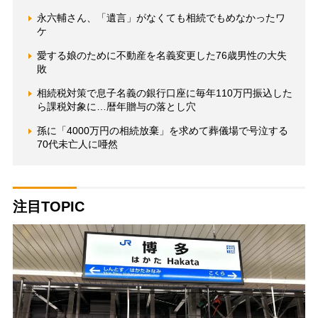
永六輔さん、「遺言」がなくても相続でもめなかったワ
ケ
愛する娘のために不動産を名義変更した76歳男性の大失
敗
相続税対策で息子名義の銀行口座に毎年110万円振込した
ら課税対象に…暦年贈与の落とし穴
孫に「4000万円の相続放棄」を求めて葬儀場で号泣する
70代未亡人に唖然
注目TOPIC