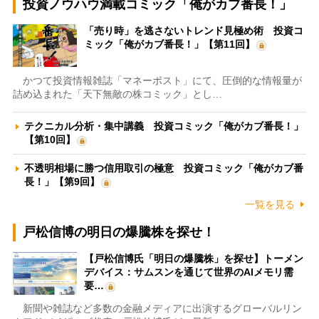
投資ノウハウ満載コミック「俺がカブ番長！」
「売り時」を逃さないトレンド見極め術 投資コ
ミック「俺がカブ番長！」【第11回】
かつて投資情報雑誌「マネーポスト」にて、圧倒的な情報量が
詰め込まれた「天下無敵の株コミック」とし…
テクニカル分析・集中講義 投資コミック「俺がカブ番長！」
【第10回】
不透明相場に勝つ信用取引の極意 投資コミック「俺がカブ番
長！」【第9回】
一覧を見る
戸松信博の明日の爆騰株を探せ！
【戸松信博氏「明日の爆騰株」を探せ】トーメン
デバイス：サムスンを通じて世界のAIメモリ需
要…
新聞や雑誌など多数の金融メディアに出演するグローバルリン