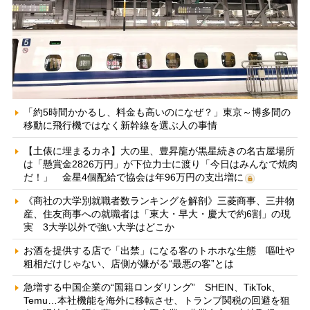
「約5時間かかるし、料金も高いのになぜ？」東京～博多間の
移動に飛行機ではなく新幹線を選ぶ人の事情
【土俵に埋まるカネ】大の里、豊昇龍が黒星続きの名古屋場所
は「懸賞金2826万円」が下位力士に渡り「今日はみんなで焼肉
だ！」 金星4個配給で協会は年96万円の支出増に
《商社の大学別就職者数ランキングを解剖》三菱商事、三井物
産、住友商事への就職者は「東大・早大・慶大で約6割」の現
実 3大学以外で強い大学はどこか
お酒を提供する店で「出禁」になる客のトホホな生態 嘔吐や
粗相だけじゃない、店側が嫌がる“最悪の客”とは
急増する中国企業の“国籍ロンダリング” SHEIN、TikTok、
Temu…本社機能を海外に移転させ、トランプ関税の回避を狙