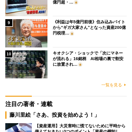
億円超・…
《利益は年5億円前後》住み込みバイト
9
から“ギガ大家さん”となった資産200億
円税理…
キオクシア・ショックで「次にマネー
10
が流れる」16銘柄 AI相場の裏で割安
に放置され…
一覧を見る
注目の著者・連載
藤川里絵「さあ、投資を始めよう！」
【資産運用】大災害時に慌てないために平時から
備えておきたい3つのポイント「資産の棚卸し…