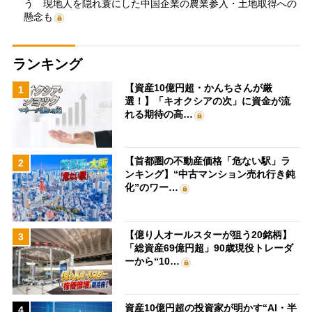
う 現地人を隠れ蓑にした中国企業の農業参入・土地取得への
懸念も
ランキング
【資産10億円超・かんちさんが厳
1
選！】「キオクシアの次」に資金が流
れる期待の高…
【首都圏の不動産価格「危ない駅」ラ
2
ンキング】“中古マンション売れ行き鈍
化”のワー…
【億り人オールスターが狙う20銘柄】
3
「総資産69億円超」90歳現役トレーダ
ーから“10…
資産10億円超の投資家が明かす“AI・半
4