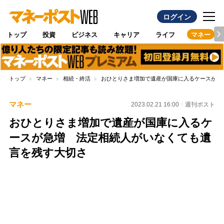
ログイン
トップ
投資
ビジネス
キャリア
ライフ
マネー
トップ
マネー
相続・終活
おひとりさま増加で遺産が国庫に入るケースが急
マネー
2023.02.21 16:00
週刊ポスト
おひとりさま増加で遺産が国庫に入るケ
ースが急増 法定相続人がいなくても遺
言を残す大切さ
Loaded
:
88.33%
/
Unmute