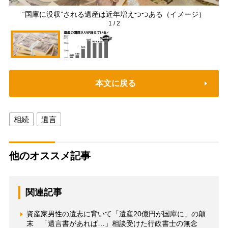
“国庫に没収”される遺産は近年増えつつある（イメージ）
1
/
2
本文に戻る
相続
遺言
他のオススメ記事
関連記事
資産家男性の遺志に背いて「遺産20億円が国庫に」の顛
末 「遺言書があれば…」相談受けた行政書士の無念