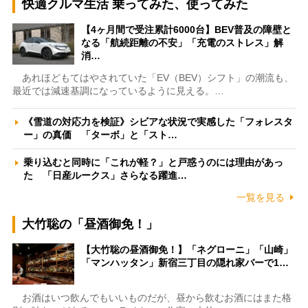
快適クルマ生活 乗ってみた、使ってみた
【4ヶ月間で受注累計6000台】BEV普及の障壁と
なる「航続距離の不安」「充電のストレス」解
消…
あれほどもてはやされていた「EV（BEV）シフト」の潮流も、
最近では減速基調になっているように見える。…
《雪道の対応力を検証》シビアな状況で実感した「フォレスタ
ー」の真価 「ターボ」と「スト…
乗り込むと同時に「これが軽？」と戸惑うのには理由があっ
た 「日産ルークス」さらなる躍進…
一覧を見る
大竹聡の「昼酒御免！」
【大竹聡の昼酒御免！】「ネグローニ」「山崎」
「マンハッタン」新宿三丁目の隠れ家バーで1…
お酒はいつ飲んでもいいものだが、昼から飲むお酒にはまた格