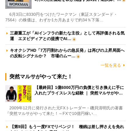
6月3日に8330円をつけたワークマン（東証スタンダード・
7564）の株価は、わずか1カ月あまりで約34％下落…
三菱重工が「AIインフラの新たな主役」として再評価される気
運 エヌビディアとの提携でAI…
キオクシアHD「7万円割れからの急反発」は再びの上昇局面へ
の反転シグナルか？ 市場のムー…
一覧を見る
突然マルサがやって来た！
【最終回】1億6000万円の負債と引き換えに手に
入れたプライスレスな経験 ｜ 突然マルサがや…
2009年12月に発行された元FXトレーダー・磯貝清明氏の著書
『突然マルサがやって来た！～FXで10億円稼い…
【第9回】もう一度FXでリベンジ！ 種銭は差し押さえを免れ