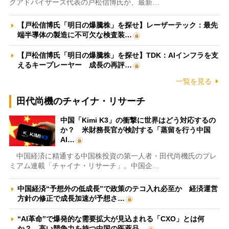
クアドバイザーズ代表の戸松信博氏が、最新…
【戸松信博氏「明日の爆騰株」を探せ】レーザーテック：最先
端半導体の製造に不可欠な検査装…
【戸松信博氏「明日の爆騰株」を探せ】TDK：AIインフラを支
えるキープレーヤー 成長の再評…
一覧を見る
田代尚機のチャイナ・リサーチ
中国「Kimi K3」の衝撃に世界はどう対応するの
か？ 米財務長官が検討する「蒸留を行う中国
AI…
中国経済に精通する中国株投資の第一人者・田代尚機氏のプレ
ミアム連載「チャイナ・リサーチ」。中国企…
中国経済“予想外の低成長”で政策のテコ入れ必至か 経済運営
方針の修正で成長加速が予想さ…
“AI革命”で爆発的な需要拡大が見込まれる「CXO」とは何
か？ 高い競争力を持つ中国の医薬品…