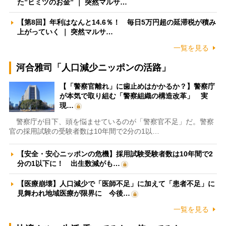
た”ヒミツのお金” ｜ 突然マルサ…
【第8回】年利はなんと14.6％！ 毎日5万円超の延滞税が積み
上がっていく ｜ 突然マルサ…
一覧を見る
河合雅司「人口減少ニッポンの活路」
【「警察官離れ」に歯止めはかかるか？】警察庁
が本気で取り組む「警察組織の構造改革」 実
現…
警察庁が目下、頭を悩ませているのが「警察官不足」だ。警察
官の採用試験の受験者数は10年間で2分の1以…
【安全・安心ニッポンの危機】採用試験受験者数は10年間で2
分の1以下に！ 出生数減がも…
【医療崩壊】人口減少で「医師不足」に加えて「患者不足」に
見舞われ地域医療が限界に 今後…
一覧を見る