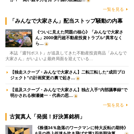
一覧を見る
「みんなで大家さん」配当ストップ騒動の内幕
《ついに見えた問題の核心》「みんなで大家さ
ん」2000億円超不動産投資トラブル“異常なく
ら…
本誌『週刊ポスト』が追及してきた不動産投資商品「みんなで
大家さん」がいよいよ最終局面を迎えている…
【独走スクープ・みんなで大家さん】二転三転した“成田プロ
ジェクト”の計画変更の裏で起き…
【追及スクープ・みんなで大家さん】独占入手“内部議事録”で
明かされる柳瀬健一・代表の思…
一覧を見る
古賀真人「発掘！好決算銘柄」
《株価34％急落のワークマンに特大反転の期待》
6月の売上低迷を吹き飛ばす第1四半期決算、…