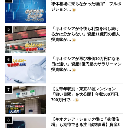
導体相場に乗らなかった理由” フルポ
ジション…
「キオクシアが今後も利益を出し続け
5
るかは分からない」資産11億円の個人
投資家が…
「キオクシアが再び株価10万円になる
6
日は遠い」資産3億円超のサラリーマン
投資家が…
【世帯年収別・東京23区マンション
7
「狙い目駅」を大公開】年収500万円、
700万円で…
【キオクシア・ショック後に「株価倍
8
増」も期待できる注目銘柄5選】資産3