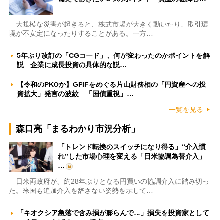
大規模な災害が起きると、株式市場が大きく動いたり、取引環
境が不安定になったりすることがある。一方…
5年ぶり改訂の「CGコード」、何が変わったのかポイントを解
説 企業に成長投資の具体的な説…
【令和のPKOか】GPIFをめぐる片山財務相の「円資産への投
資拡大」発言の波紋 「国債重視」…
一覧を見る
森口亮「まるわかり市況分析」
「トレンド転換のスイッチになり得る」“介入慣
れ”した市場心理を変える「日米協調為替介入」
…
日米両政府が、約28年ぶりとなる円買いの協調介入に踏み切っ
た。米国も追加介入を辞さない姿勢を示して…
「キオクシア急落で含み損が膨らんで…」損失を投資家として