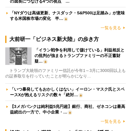
の成長につなげる4つの視点 …
「NYダウは高値更新、ナスダック・S&P500は足踏み」が意味
する米国株市場の変化 半…
一覧を見る
大前研一「ビジネス新大陸」の歩き方
「イラン戦争を利用して儲けている」利益相反と
の批判が強まるトランプファミリーの不正蓄財
疑…
トランプ大統領のファミリー信託が今年1～3月に3000回以上も
の証券取引を行っていたことが明らかになり…
「いつ暴発してもおかしくはない」イーロン・マスク氏とスペ
ースXが抱えるリスクの数々「絶対…
【3メガバンクは純利益5兆円超】銀行、商社、ゼネコンは最高
益続出の一方で、中小企業・…
一覧を見る