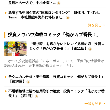
益続出の一方で、中小企業・…
急増する中国企業の“国籍ロンダリング” SHEIN、TikTok、
Temu…本社機能を海外に移転させ…
一覧を見る
投資ノウハウ満載コミック「俺がカブ番長！」
「売り時」を逃さないトレンド見極め術 投資コ
ミック「俺がカブ番長！」【第11回】
かつて投資情報雑誌「マネーポスト」にて、圧倒的な情報量が
詰め込まれた「天下無敵の株コミック」とし…
テクニカル分析・集中講義 投資コミック「俺がカブ番長！」
【第10回】
不透明相場に勝つ信用取引の極意 投資コミック「俺がカブ番
長！」【第9回】
一覧を見る