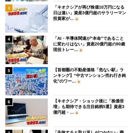
「キオクシアが再び株価10万円になる
3
日は遠い」資産3億円超のサラリーマン
投資家が…
「AI・半導体関連が“本命”であること
4
に変わりはない」資産20億円超の90歳
現役トレー…
【首都圏の不動産価格「危ない駅」ラ
5
ンキング】“中古マンション売れ行き鈍
化”のワー…
【キオクシア・ショック後に「株価倍
6
増」も期待できる注目銘柄5選】資産3
億円超・…
「失敗すると取り返しがつかない」葬