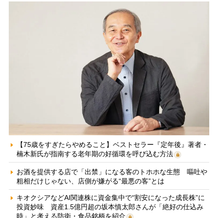
【75歳をすぎたらやめること】ベストセラー『定年後』著者・
楠木新氏が指南する老年期の好循環を呼び込む方法
お酒を提供する店で「出禁」になる客のトホホな生態 嘔吐や
粗相だけじゃない、店側が嫌がる“最悪の客”とは
キオクシアなどAI関連株に資金集中で“割安になった成長株”に
投資妙味 資産1.5億円超の坂本慎太郎さんが「絶好の仕込み
時」と考える防衛・食品銘柄を紹介