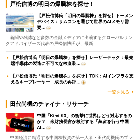
戸松信博の明日の爆騰株を探せ！
【戸松信博氏「明日の爆騰株」を探せ】トーメン
デバイス：サムスンを通じて世界のAIメモリ需
要…
新聞や雑誌など多数の金融メディアに出演するグローバルリン
クアドバイザーズ代表の戸松信博氏が、最新…
【戸松信博氏「明日の爆騰株」を探せ】レーザーテック：最先
端半導体の製造に不可欠な検査装…
【戸松信博氏「明日の爆騰株」を探せ】TDK：AIインフラを支
えるキープレーヤー 成長の再評…
一覧を見る
田代尚機のチャイナ・リサーチ
中国「Kimi K3」の衝撃に世界はどう対応するの
か？ 米財務長官が検討する「蒸留を行う中国
AI…
中国経済に精通する中国株投資の第一人者・田代尚機氏のプレ