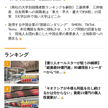
《商社の大学別就職者数ランキングを解剖》三菱商事、三井物
産、住友商事への就職者は「東大・早大・慶大で約6割」の現
実 3大学以外で強い大学はどこか
急増する中国企業の“国籍ロンダリング” SHEIN、TikTok、
Temu…本社機能を海外に移転させ、トランプ関税の回避を狙
う 現地人を隠れ蓑にした中国企業の農業参入・土地取得への
懸念も
ランキング
【億り人オールスターが狙う20銘柄】
1
「総資産69億円超」90歳現役トレーダ
ーから“10…
「キオクシアが今後も利益を出し続け
2
るかは分からない」資産11億円の個人
投資家が…