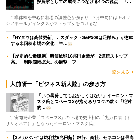
投資家としての成長につなげる4つの視点 「…
半導体株を中心に相場の調整色が強まり、7月中旬にはキオク
シアホールディングスがストップ安をつけるな…
「NYダウは高値更新、ナスダック・S&P500は足踏み」が意味
する米国株市場の変化 半…
【歴史的な爆騰劇】時価総額10兆円企業が「2連続ストップ
高」「制限値幅拡大」の衝撃 フ…
一覧を見る
大前研一「ビジネス新大陸」の歩き方
「いつ暴発してもおかしくはない」イーロン・マ
スク氏とスペースXが抱えるリスクの数々「絶対
的…
宇宙開発企業「スペースX」の上場で史上初の「兆万長者（ト
リリオネア）」となったイーロン・マスク氏。…
【3メガバンクは純利益5兆円超】銀行、商社、ゼネコンは最高