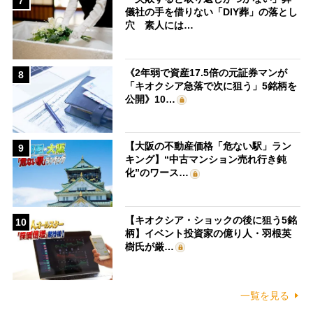
7
儀社の手を借りない「DIY葬」の落とし
穴 素人には…
《2年弱で資産17.5倍の元証券マンが
8
「キオクシア急落で次に狙う」5銘柄を
公開》10…
【大阪の不動産価格「危ない駅」ラン
9
キング】“中古マンション売れ行き鈍
化”のワース…
【キオクシア・ショックの後に狙う5銘
10
柄】イベント投資家の億り人・羽根英
樹氏が厳…
一覧を見る