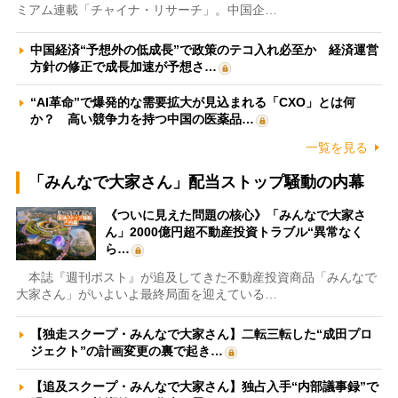
ミアム連載「チャイナ・リサーチ」。中国企…
中国経済“予想外の低成長”で政策のテコ入れ必至か 経済運営
方針の修正で成長加速が予想さ…
“AI革命”で爆発的な需要拡大が見込まれる「CXO」とは何
か？ 高い競争力を持つ中国の医薬品…
一覧を見る
「みんなで大家さん」配当ストップ騒動の内幕
《ついに見えた問題の核心》「みんなで大家さ
ん」2000億円超不動産投資トラブル“異常なく
ら…
本誌『週刊ポスト』が追及してきた不動産投資商品「みんなで
大家さん」がいよいよ最終局面を迎えている…
【独走スクープ・みんなで大家さん】二転三転した“成田プロ
ジェクト”の計画変更の裏で起き…
【追及スクープ・みんなで大家さん】独占入手“内部議事録”で