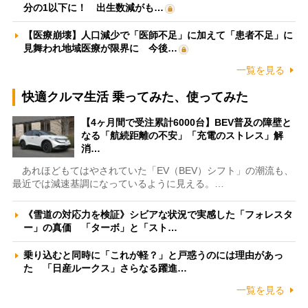
分の1以下に！ 出生数減がも…
【医療崩壊】人口減少で「医師不足」に加えて「患者不足」に
見舞われ地域医療が限界に 今後…
一覧を見る
快適クルマ生活 乗ってみた、使ってみた
【4ヶ月間で受注累計6000台】BEV普及の障壁と
なる「航続距離の不安」「充電のストレス」解
消…
あれほどもてはやされていた「EV（BEV）シフト」の潮流も、
最近では減速基調になっているように見える。…
《雪道の対応力を検証》シビアな状況で実感した「フォレスタ
ー」の真価 「ターボ」と「スト…
乗り込むと同時に「これが軽？」と戸惑うのには理由があっ
た 「日産ルークス」さらなる躍進…
一覧を見る