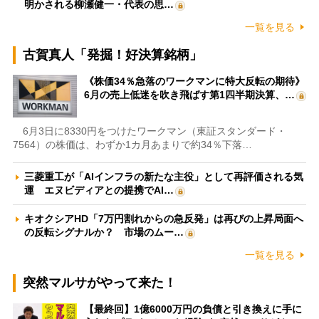
明かされる柳瀬健一・代表の思…
一覧を見る
古賀真人「発掘！好決算銘柄」
《株価34％急落のワークマンに特大反転の期待》
6月の売上低迷を吹き飛ばす第1四半期決算、…
6月3日に8330円をつけたワークマン（東証スタンダード・
7564）の株価は、わずか1カ月あまりで約34％下落…
三菱重工が「AIインフラの新たな主役」として再評価される気
運 エヌビディアとの提携でAI…
キオクシアHD「7万円割れからの急反発」は再びの上昇局面へ
の反転シグナルか？ 市場のムー…
一覧を見る
突然マルサがやって来た！
【最終回】1億6000万円の負債と引き換えに手に