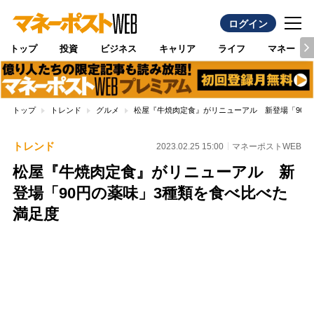
ログイン
トップ
投資
ビジネス
キャリア
ライフ
マネー
トップ
トレンド
グルメ
松屋『牛焼肉定食』がリニューアル 新登場「90円
トレンド
2023.02.25 15:00
マネーポストWEB
松屋『牛焼肉定食』がリニューアル 新
登場「90円の薬味」3種類を食べ比べた
満足度
Loaded
:
88.23%
/
Unmute