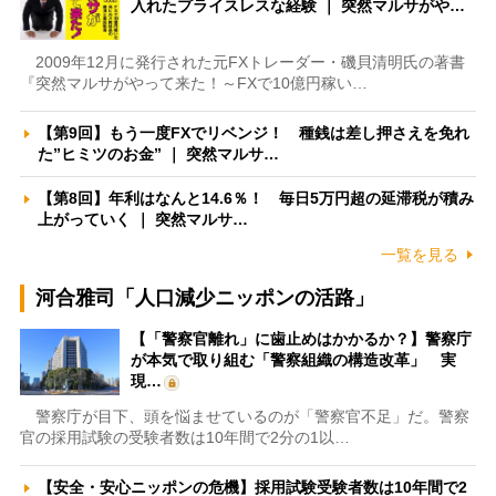
入れたプライスレスな経験 ｜ 突然マルサがや…
2009年12月に発行された元FXトレーダー・磯貝清明氏の著書
『突然マルサがやって来た！～FXで10億円稼い…
【第9回】もう一度FXでリベンジ！ 種銭は差し押さえを免れ
た”ヒミツのお金” ｜ 突然マルサ…
【第8回】年利はなんと14.6％！ 毎日5万円超の延滞税が積み
上がっていく ｜ 突然マルサ…
一覧を見る
河合雅司「人口減少ニッポンの活路」
【「警察官離れ」に歯止めはかかるか？】警察庁
が本気で取り組む「警察組織の構造改革」 実
現…
警察庁が目下、頭を悩ませているのが「警察官不足」だ。警察
官の採用試験の受験者数は10年間で2分の1以…
【安全・安心ニッポンの危機】採用試験受験者数は10年間で2