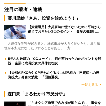
注目の著者・連載
藤川里絵「さあ、投資を始めよう！」
【資産運用】大災害時に慌てないために平時から
備えておきたい3つのポイント「資産の棚卸し…
大規模な災害が起きると、株式市場が大きく動いたり、取引環
境が不安定になったりすることがある。一方…
5年ぶり改訂の「CGコード」、何が変わったのかポイントを解
説 企業に成長投資の具体的な説…
【令和のPKOか】GPIFをめぐる片山財務相の「円資産への投
資拡大」発言の波紋 「国債重視」…
一覧を見る
森口亮「まるわかり市況分析」
「キオクシア急落で含み損が膨らんで…」損失を