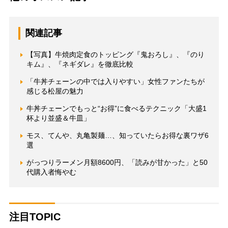
関連記事
【写真】牛焼肉定食のトッピング『鬼おろし』、『のり
キム』、『ネギダレ』を徹底比較
「牛丼チェーンの中では入りやすい」女性ファンたちが
感じる松屋の魅力
牛丼チェーンでもっと“お得”に食べるテクニック「大盛1
杯より並盛＆牛皿」
モス、てんや、丸亀製麺…、知っていたらお得な裏ワザ6
選
がっつりラーメン月額8600円、「読みが甘かった」と50
代購入者悔やむ
注目TOPIC