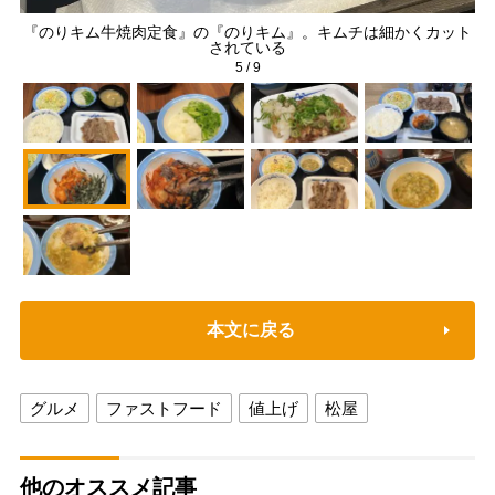
『のりキム牛焼肉定食』の『のりキム』。キムチは細かくカット
『
されている
5
/
9
本文に戻る
グルメ
ファストフード
値上げ
松屋
他のオススメ記事