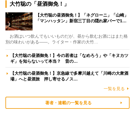
大竹聡の「昼酒御免！」
【大竹聡の昼酒御免！】「ネグローニ」「山崎」
「マンハッタン」新宿三丁目の隠れ家バーで1…
お酒はいつ飲んでもいいものだが、昼から飲むお酒にはまた格
別の味わいがある――。ライター・作家の大竹…
【大竹聡の昼酒御免！】今の若者は「なめろう」や「キヌカツ
ギ」を知らないって本当？ 昔の…
【大竹聡の昼酒御免！】京急線で多摩川越えて「川崎の大衆酒
場」へと昼酒旅 押し寄せるノス…
一覧を見る
著者・連載の一覧を見る