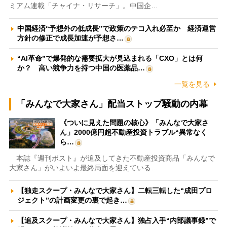
ミアム連載「チャイナ・リサーチ」。中国企…
中国経済“予想外の低成長”で政策のテコ入れ必至か 経済運営
方針の修正で成長加速が予想さ…
“AI革命”で爆発的な需要拡大が見込まれる「CXO」とは何
か？ 高い競争力を持つ中国の医薬品…
一覧を見る
「みんなで大家さん」配当ストップ騒動の内幕
《ついに見えた問題の核心》「みんなで大家さ
ん」2000億円超不動産投資トラブル“異常なく
ら…
本誌『週刊ポスト』が追及してきた不動産投資商品「みんなで
大家さん」がいよいよ最終局面を迎えている…
【独走スクープ・みんなで大家さん】二転三転した“成田プロ
ジェクト”の計画変更の裏で起き…
【追及スクープ・みんなで大家さん】独占入手“内部議事録”で