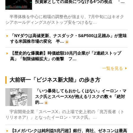
投資家としての成長につなげる4つの視点 「…
半導体株を中心に相場の調整色が強まり、7月中旬にはキオク
シアホールディングスがストップ安をつけるな…
「NYダウは高値更新、ナスダック・S&P500は足踏み」が意味
する米国株市場の変化 半…
【歴史的な爆騰劇】時価総額10兆円企業が「2連続ストップ
高」「制限値幅拡大」の衝撃 フ…
一覧を見る
大前研一「ビジネス新大陸」の歩き方
「いつ暴発してもおかしくはない」イーロン・マ
スク氏とスペースXが抱えるリスクの数々「絶対
的…
宇宙開発企業「スペースX」の上場で史上初の「兆万長者（ト
リリオネア）」となったイーロン・マスク氏。…
【3メガバンクは純利益5兆円超】銀行、商社、ゼネコンは最高