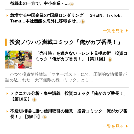
益続出の一方で、中小企業・…
急増する中国企業の“国籍ロンダリング” SHEIN、TikTok、
Temu…本社機能を海外に移転させ…
一覧を見る
投資ノウハウ満載コミック「俺がカブ番長！」
「売り時」を逃さないトレンド見極め術 投資コ
ミック「俺がカブ番長！」【第11回】
かつて投資情報雑誌「マネーポスト」にて、圧倒的な情報量が
詰め込まれた「天下無敵の株コミック」とし…
テクニカル分析・集中講義 投資コミック「俺がカブ番長！」
【第10回】
不透明相場に勝つ信用取引の極意 投資コミック「俺がカブ番
長！」【第9回】
一覧を見る