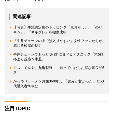
関連記事
【写真】牛焼肉定食のトッピング『鬼おろし』、『のり
キム』、『ネギダレ』を徹底比較
「牛丼チェーンの中では入りやすい」女性ファンたちが
感じる松屋の魅力
牛丼チェーンでもっと“お得”に食べるテクニック「大盛1
杯より並盛＆牛皿」
モス、てんや、丸亀製麺…、知っていたらお得な裏ワザ6
選
がっつりラーメン月額8600円、「読みが甘かった」と50
代購入者悔やむ
注目TOPIC