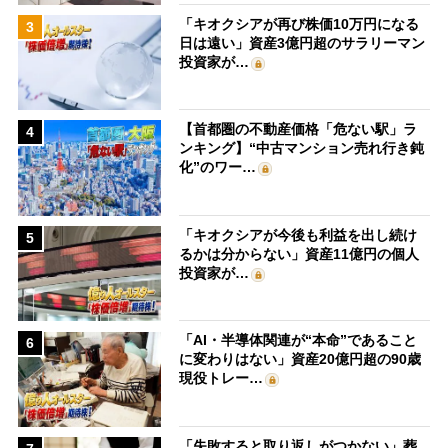
「キオクシアが再び株価10万円になる
3
日は遠い」資産3億円超のサラリーマン
投資家が…
【首都圏の不動産価格「危ない駅」ラ
4
ンキング】“中古マンション売れ行き鈍
化”のワー…
「キオクシアが今後も利益を出し続け
5
るかは分からない」資産11億円の個人
投資家が…
「AI・半導体関連が“本命”であること
6
に変わりはない」資産20億円超の90歳
現役トレー…
「失敗すると取り返しがつかない」葬