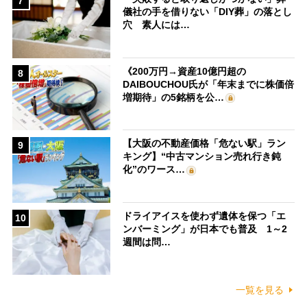
7
儀社の手を借りない「DIY葬」の落とし
穴 素人には…
《200万円→資産10億円超の
8
DAIBOUCHOU氏が「年末までに株価倍
増期待」の5銘柄を公…
【大阪の不動産価格「危ない駅」ラン
9
キング】“中古マンション売れ行き鈍
化”のワース…
ドライアイスを使わず遺体を保つ「エ
10
ンバーミング」が日本でも普及 1～2
週間は問…
一覧を見る