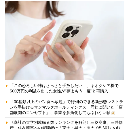
「この恐ろしい株はさっさと手放したい…」キオクシア株で
500万円の利益を出した女性が“夢よもう一度”と再購入
「30種類以上のパン食べ放題」で行列のできる新形態レストラ
ンを手掛けるサンマルクホールディングス 同社に聞いた「店
舗展開のコンセプト」、事業を多角化してもぶれない軸
《商社の大学別就職者数ランキングを解剖》三菱商事、三井物
産、住友商事への就職者は「東大・早大・慶大で約6割」の現