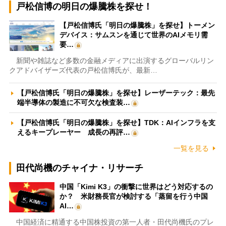
戸松信博の明日の爆騰株を探せ！
【戸松信博氏「明日の爆騰株」を探せ】トーメン
デバイス：サムスンを通じて世界のAIメモリ需
要…
新聞や雑誌など多数の金融メディアに出演するグローバルリン
クアドバイザーズ代表の戸松信博氏が、最新…
【戸松信博氏「明日の爆騰株」を探せ】レーザーテック：最先
端半導体の製造に不可欠な検査装…
【戸松信博氏「明日の爆騰株」を探せ】TDK：AIインフラを支
えるキープレーヤー 成長の再評…
一覧を見る
田代尚機のチャイナ・リサーチ
中国「Kimi K3」の衝撃に世界はどう対応するの
か？ 米財務長官が検討する「蒸留を行う中国
AI…
中国経済に精通する中国株投資の第一人者・田代尚機氏のプレ