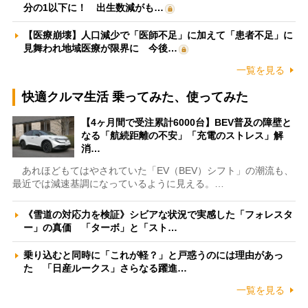
分の1以下に！ 出生数減がも…
【医療崩壊】人口減少で「医師不足」に加えて「患者不足」に
見舞われ地域医療が限界に 今後…
一覧を見る
快適クルマ生活 乗ってみた、使ってみた
【4ヶ月間で受注累計6000台】BEV普及の障壁と
なる「航続距離の不安」「充電のストレス」解
消…
あれほどもてはやされていた「EV（BEV）シフト」の潮流も、
最近では減速基調になっているように見える。…
《雪道の対応力を検証》シビアな状況で実感した「フォレスタ
ー」の真価 「ターボ」と「スト…
乗り込むと同時に「これが軽？」と戸惑うのには理由があっ
た 「日産ルークス」さらなる躍進…
一覧を見る