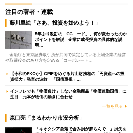
注目の著者・連載
藤川里絵「さあ、投資を始めよう！」
5年ぶり改訂の「CGコード」、何が変わったのか
ポイントを解説 企業に成長投資の具体的な説
明…
金融庁と東京証券取引所が共同で策定している上場企業の経営
や取締役会のあり方を定める「コーポレート…
【令和のPKOか】GPIFをめぐる片山財務相の「円資産への投
資拡大」発言の波紋 「国債重視」…
インフレでも「物価負け」しない金融商品「物価連動国債」に
注目 元本が物価の動きに合わせ…
一覧を見る
森口亮「まるわかり市況分析」
「キオクシア急落で含み損が膨らんで…」損失を