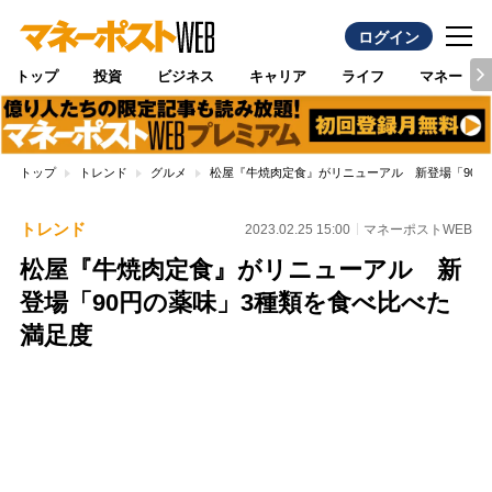
ログイン
トップ
投資
ビジネス
キャリア
ライフ
マネー
トップ
トレンド
グルメ
松屋『牛焼肉定食』がリニューアル 新登場「90円
トレンド
2023.02.25 15:00
マネーポストWEB
松屋『牛焼肉定食』がリニューアル 新
登場「90円の薬味」3種類を食べ比べた
満足度
Loaded
:
100.00%
/
Unmute