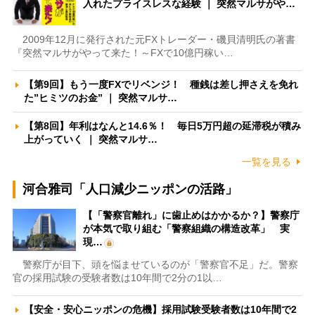
入れたプライスレスな経験 ｜ 突然マルサがや…
2009年12月に発行された元FXトレーダー・磯貝清明氏の著書
『突然マルサがやって来た！～FXで10億円稼い…
【第9回】もう一度FXでリベンジ！ 種銭は差し押さえを免れ
た”ヒミツのお金” ｜ 突然マルサ…
【第8回】年利はなんと14.6％！ 毎日5万円超の延滞税が積み
上がっていく ｜ 突然マルサ…
一覧を見る
河合雅司「人口減少ニッポンの活路」
【「警察官離れ」に歯止めはかかるか？】警察庁
が本気で取り組む「警察組織の構造改革」 実
現…
警察庁が目下、頭を悩ませているのが「警察官不足」だ。警察
官の採用試験の受験者数は10年間で2分の1以…
【安全・安心ニッポンの危機】採用試験受験者数は10年間で2