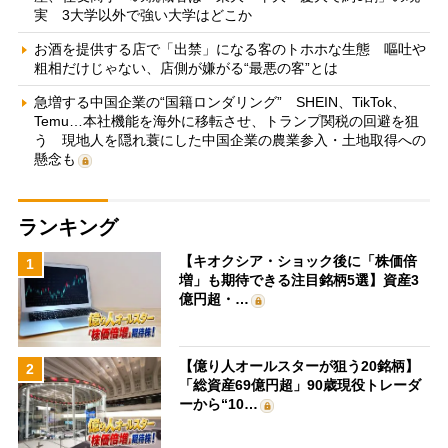
実 3大学以外で強い大学はどこか
お酒を提供する店で「出禁」になる客のトホホな生態 嘔吐や
粗相だけじゃない、店側が嫌がる“最悪の客”とは
急増する中国企業の“国籍ロンダリング” SHEIN、TikTok、
Temu…本社機能を海外に移転させ、トランプ関税の回避を狙
う 現地人を隠れ蓑にした中国企業の農業参入・土地取得への
懸念も
ランキング
【キオクシア・ショック後に「株価倍
1
増」も期待できる注目銘柄5選】資産3
億円超・…
【億り人オールスターが狙う20銘柄】
2
「総資産69億円超」90歳現役トレーダ
ーから“10…