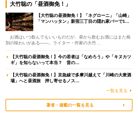
大竹聡の「昼酒御免！」
【大竹聡の昼酒御免！】「ネグローニ」「山崎」
「マンハッタン」新宿三丁目の隠れ家バーで1…
お酒はいつ飲んでもいいものだが、昼から飲むお酒にはまた格
別の味わいがある――。ライター・作家の大竹…
【大竹聡の昼酒御免！】今の若者は「なめろう」や「キヌカツ
ギ」を知らないって本当？ 昔の…
【大竹聡の昼酒御免！】京急線で多摩川越えて「川崎の大衆酒
場」へと昼酒旅 押し寄せるノス…
一覧を見る
著者・連載の一覧を見る