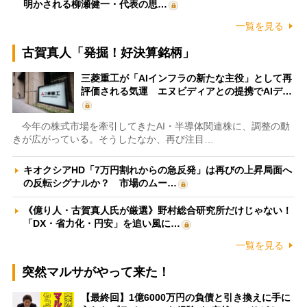
明かされる柳瀬健一・代表の思…
一覧を見る
古賀真人「発掘！好決算銘柄」
三菱重工が「AIインフラの新たな主役」として再
評価される気運 エヌビディアとの提携でAIデ…
今年の株式市場を牽引してきたAI・半導体関連株に、調整の動
きが広がっている。そうしたなか、再び注目…
キオクシアHD「7万円割れからの急反発」は再びの上昇局面へ
の反転シグナルか？ 市場のムー…
《億り人・古賀真人氏が厳選》野村総合研究所だけじゃない！
「DX・省力化・円安」を追い風に…
一覧を見る
突然マルサがやって来た！
【最終回】1億6000万円の負債と引き換えに手に