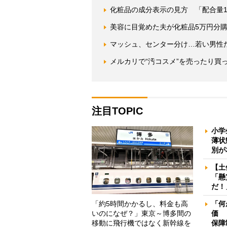
化粧品の成分表示の見方 「配合量
美容に目覚めた夫が化粧品5万円分購
マッシュ、センター分け…若い男性
メルカリで“汚コスメ”を売ったり買
注目TOPIC
小学
薄状
別が
【土
「懸
だ！
「約5時間かかるし、料金も高
「何
いのになぜ？」東京～博多間の
価 
移動に飛行機ではなく新幹線を
保障