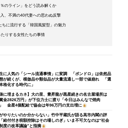
1％のライン」をどう読み解くか
入、不満の40代妻への思わぬ反撃
たちに流行する「韓国風髪型」の魅力
ったりする女性たちの事情
生に人気の「シール流通事情」に変調 「ボンドロ」は依然品
態が続くが、模倣品や類似品が大量流通し一部で値崩れ 「選
本格化する時代に」
俵に埋まるカネ】大の里、豊昇龍が黒星続きの名古屋場所は
賞金2826万円」が下位力士に渡り「今日はみんなで焼肉
」 金星4個配給で協会は年96万円の支出増に
がやりたいのか分からない」竹中平蔵氏が語る高市内閣の評
「給付付き税額控除はその場しのぎ」いま不可欠なのは“社会
制度の改革議論”と指摘