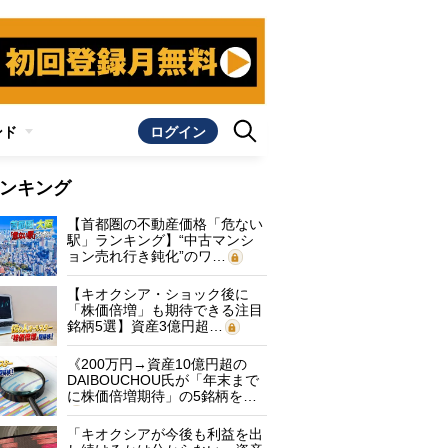
ンド
ログイン
ンキング
【首都圏の不動産価格「危ない
駅」ランキング】“中古マンシ
ョン売れ行き鈍化”のワ…
【キオクシア・ショック後に
「株価倍増」も期待できる注目
銘柄5選】資産3億円超…
《200万円→資産10億円超の
DAIBOUCHOU氏が「年末まで
に株価倍増期待」の5銘柄を…
「キオクシアが今後も利益を出