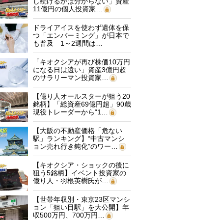
し続けるかは分からない」資産
11億円の個人投資家…
ドライアイスを使わず遺体を保
つ「エンバーミング」が日本で
も普及 1～2週間は…
「キオクシアが再び株価10万円
になる日は遠い」資産3億円超
のサラリーマン投資家…
【億り人オールスターが狙う20
銘柄】「総資産69億円超」90歳
現役トレーダーから“1…
【大阪の不動産価格「危ない
駅」ランキング】“中古マンシ
ョン売れ行き鈍化”のワー…
【キオクシア・ショックの後に
狙う5銘柄】イベント投資家の
億り人・羽根英樹氏が…
【世帯年収別・東京23区マンシ
ョン「狙い目駅」を大公開】年
収500万円、700万円…