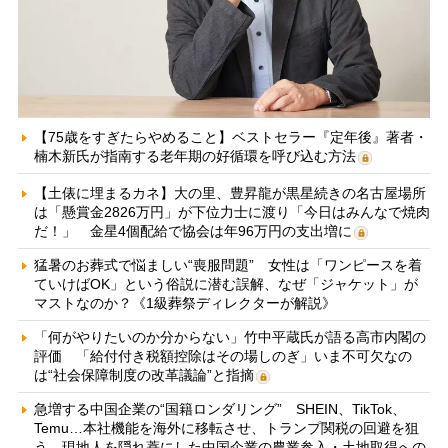
【75歳をすぎたらやめること】ベストセラー『定年後』著者・
楠木新氏が指南する老年期の好循環を呼び込む方法
【土俵に埋まるカネ】大の里、豊昇龍が黒星続きの名古屋場所
は「懸賞金2826万円」が下位力士に渡り「今日はみんなで焼肉
だ！」 金星4個配給で協会は年96万円の支出増に
猛暑のお葬式で悩ましい“喪服問題” 女性は「ワンピースを着
ていけばOK」という俗説に潜む誤解、なぜ「ジャケット」が
マストなのか？《1級葬祭ディレクターが解説》
「何がやりたいのか分からない」竹中平蔵氏が語る高市内閣の
評価 「給付付き税額控除はその場しのぎ」いま不可欠なの
は“社会保障制度の改革議論”と指摘
急増する中国企業の“国籍ロンダリング” SHEIN、TikTok、
Temu…本社機能を海外に移転させ、トランプ関税の回避を狙
う 現地人を隠れ蓑にした中国企業の農業参入・土地取得への