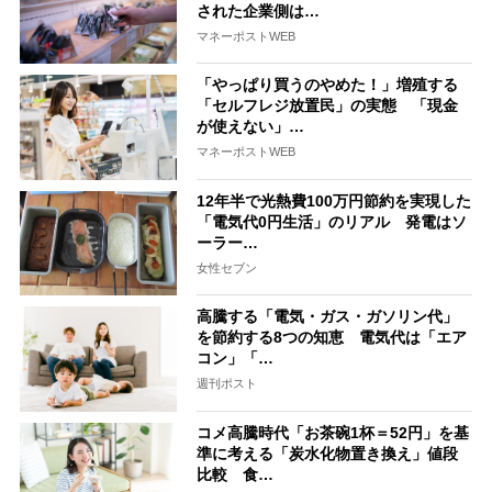
された企業側は…
マネーポストWEB
「やっぱり買うのやめた！」増殖する
「セルフレジ放置民」の実態 「現金
が使えない」…
マネーポストWEB
12年半で光熱費100万円節約を実現した
「電気代0円生活」のリアル 発電はソ
ーラー…
女性セブン
高騰する「電気・ガス・ガソリン代」
を節約する8つの知恵 電気代は「エア
コン」「…
週刊ポスト
コメ高騰時代「お茶碗1杯＝52円」を基
準に考える「炭水化物置き換え」値段
比較 食…