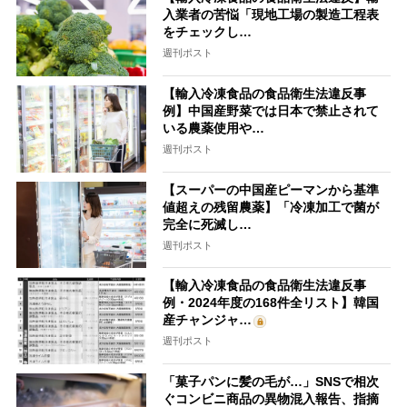
入業者の苦悩「現地工場の製造工程表
をチェックし…
週刊ポスト
【輸入冷凍食品の食品衛生法違反事
例】中国産野菜では日本で禁止されて
いる農薬使用や…
週刊ポスト
【スーパーの中国産ピーマンから基準
値超えの残留農薬】「冷凍加工で菌が
完全に死滅し…
週刊ポスト
【輸入冷凍食品の食品衛生法違反事
例・2024年度の168件全リスト】韓国
産チャンジャ…
週刊ポスト
「菓子パンに髪の毛が…」SNSで相次
ぐコンビニ商品の異物混入報告、指摘