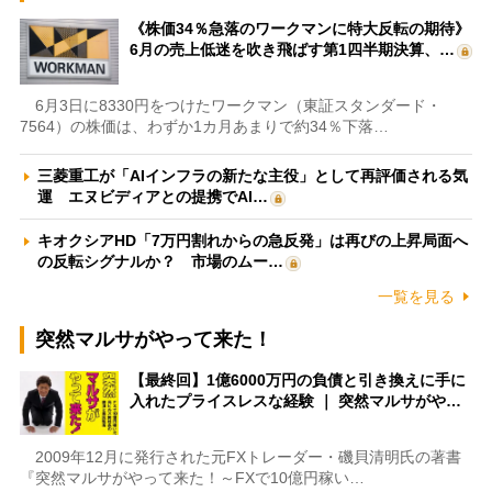
《株価34％急落のワークマンに特大反転の期待》
6月の売上低迷を吹き飛ばす第1四半期決算、…
6月3日に8330円をつけたワークマン（東証スタンダード・
7564）の株価は、わずか1カ月あまりで約34％下落…
三菱重工が「AIインフラの新たな主役」として再評価される気
運 エヌビディアとの提携でAI…
キオクシアHD「7万円割れからの急反発」は再びの上昇局面へ
の反転シグナルか？ 市場のムー…
一覧を見る
突然マルサがやって来た！
【最終回】1億6000万円の負債と引き換えに手に
入れたプライスレスな経験 ｜ 突然マルサがや…
2009年12月に発行された元FXトレーダー・磯貝清明氏の著書
『突然マルサがやって来た！～FXで10億円稼い…