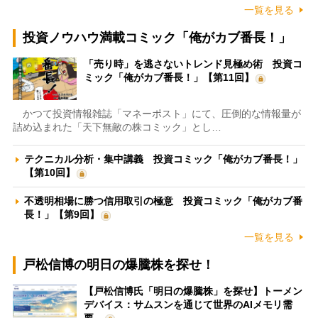
一覧を見る
投資ノウハウ満載コミック「俺がカブ番長！」
「売り時」を逃さないトレンド見極め術 投資コ
ミック「俺がカブ番長！」【第11回】
かつて投資情報雑誌「マネーポスト」にて、圧倒的な情報量が
詰め込まれた「天下無敵の株コミック」とし…
テクニカル分析・集中講義 投資コミック「俺がカブ番長！」
【第10回】
不透明相場に勝つ信用取引の極意 投資コミック「俺がカブ番
長！」【第9回】
一覧を見る
戸松信博の明日の爆騰株を探せ！
【戸松信博氏「明日の爆騰株」を探せ】トーメン
デバイス：サムスンを通じて世界のAIメモリ需
要…