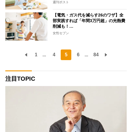
週刊ポスト
【電気・ガス代を減らす26のワザ】全
部実践すれば「年間3万円超」の光熱費
削減も！…
女性セブン
1
...
4
5
6
...
84
注目TOPIC