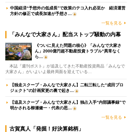
中国経済“予想外の低成長”で政策のテコ入れ必至か 経済運営
方針の修正で成長加速が予想さ…
一覧を見る
「みんなで大家さん」配当ストップ騒動の内幕
《ついに見えた問題の核心》「みんなで大家さ
ん」2000億円超不動産投資トラブル“異常なく
ら…
本誌『週刊ポスト』が追及してきた不動産投資商品「みんなで
大家さん」がいよいよ最終局面を迎えている…
【独走スクープ・みんなで大家さん】二転三転した“成田プロ
ジェクト”の計画変更の裏で起き…
【追及スクープ・みんなで大家さん】独占入手“内部議事録”で
明かされる柳瀬健一・代表の思…
一覧を見る
古賀真人「発掘！好決算銘柄」