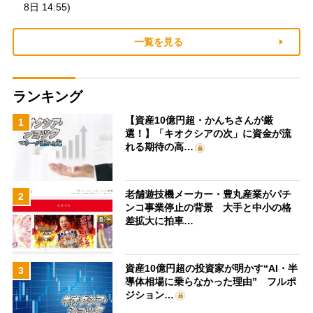
8日 14:55)
一覧を見る
ランキング
【資産10億円超・かんちさんが厳
1
選！】「キオクシアの次」に資金が流
れる期待の高…
老舗遊技機メーカー・豊丸産業がパチ
2
ンコ事業停止の背景 大手と中小の格
差拡大に拍車…
資産10億円超の投資家が明かす“AI・半
3
導体相場に乗らなかった理由” フルポ
ジション…