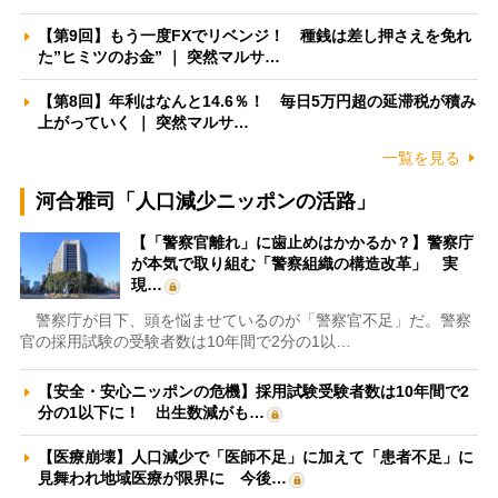
【第9回】もう一度FXでリベンジ！ 種銭は差し押さえを免れ
た”ヒミツのお金” ｜ 突然マルサ…
【第8回】年利はなんと14.6％！ 毎日5万円超の延滞税が積み
上がっていく ｜ 突然マルサ…
一覧を見る
河合雅司「人口減少ニッポンの活路」
【「警察官離れ」に歯止めはかかるか？】警察庁
が本気で取り組む「警察組織の構造改革」 実
現…
警察庁が目下、頭を悩ませているのが「警察官不足」だ。警察
官の採用試験の受験者数は10年間で2分の1以…
【安全・安心ニッポンの危機】採用試験受験者数は10年間で2
分の1以下に！ 出生数減がも…
【医療崩壊】人口減少で「医師不足」に加えて「患者不足」に
見舞われ地域医療が限界に 今後…