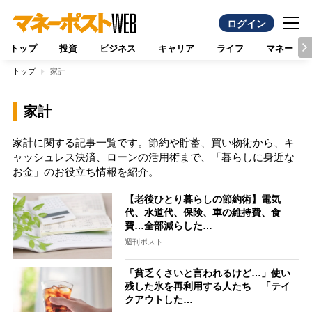
ログイン
トップ
投資
ビジネス
キャリア
ライフ
マネー
トップ
家計
家計
家計に関する記事一覧です。節約や貯蓄、買い物術から、キ
ャッシュレス決済、ローンの活用術まで、「暮らしに身近な
お金」のお役立ち情報を紹介。
【老後ひとり暮らしの節約術】電気
代、水道代、保険、車の維持費、食
費…全部減らした…
週刊ポスト
「貧乏くさいと言われるけど…」使い
残した氷を再利用する人たち 「テイ
クアウトした…