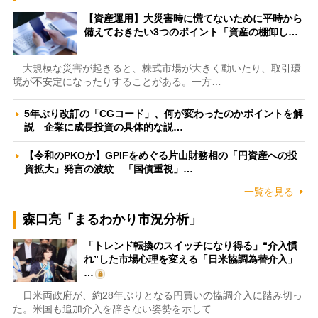
【資産運用】大災害時に慌てないために平時から
備えておきたい3つのポイント「資産の棚卸し…
大規模な災害が起きると、株式市場が大きく動いたり、取引環
境が不安定になったりすることがある。一方…
5年ぶり改訂の「CGコード」、何が変わったのかポイントを解
説 企業に成長投資の具体的な説…
【令和のPKOか】GPIFをめぐる片山財務相の「円資産への投
資拡大」発言の波紋 「国債重視」…
一覧を見る
森口亮「まるわかり市況分析」
「トレンド転換のスイッチになり得る」“介入慣
れ”した市場心理を変える「日米協調為替介入」
…
日米両政府が、約28年ぶりとなる円買いの協調介入に踏み切っ
た。米国も追加介入を辞さない姿勢を示して…