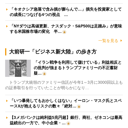
「キオクシア急落で含み損が膨らんで…」損失を投資家として
の成長につなげる4つの視点 …
「NYダウは高値更新、ナスダック・S&P500は足踏み」が意味
する米国株市場の変化 半…
一覧を見る
大前研一「ビジネス新大陸」の歩き方
「イラン戦争を利用して儲けている」利益相反と
の批判が強まるトランプファミリーの不正蓄財
疑…
トランプ大統領のファミリー信託が今年1～3月に3000回以上も
の証券取引を行っていたことが明らかになり…
「いつ暴発してもおかしくはない」イーロン・マスク氏とスペ
ースXが抱えるリスクの数々「絶対…
【3メガバンクは純利益5兆円超】銀行、商社、ゼネコンは最高
益続出の一方で、中小企業・…