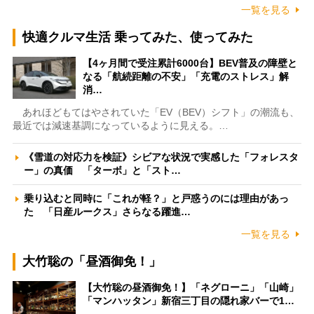
一覧を見る
快適クルマ生活 乗ってみた、使ってみた
【4ヶ月間で受注累計6000台】BEV普及の障壁と
なる「航続距離の不安」「充電のストレス」解
消…
あれほどもてはやされていた「EV（BEV）シフト」の潮流も、
最近では減速基調になっているように見える。…
《雪道の対応力を検証》シビアな状況で実感した「フォレスタ
ー」の真価 「ターボ」と「スト…
乗り込むと同時に「これが軽？」と戸惑うのには理由があっ
た 「日産ルークス」さらなる躍進…
一覧を見る
大竹聡の「昼酒御免！」
【大竹聡の昼酒御免！】「ネグローニ」「山崎」
「マンハッタン」新宿三丁目の隠れ家バーで1…