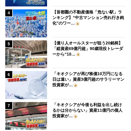
【首都圏の不動産価格「危ない駅」ラ
4
ンキング】“中古マンション売れ行き鈍
化”のワー…
【億り人オールスターが狙う20銘柄】
5
「総資産69億円超」90歳現役トレーダ
ーから“10…
「キオクシアが再び株価10万円になる
6
日は遠い」資産3億円超のサラリーマン
投資家が…
「キオクシアが今後も利益を出し続け
7
るかは分からない」資産11億円の個人
投資家が…