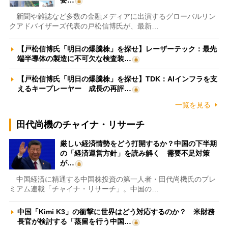
新聞や雑誌など多数の金融メディアに出演するグローバルリン
クアドバイザーズ代表の戸松信博氏が、最新…
【戸松信博氏「明日の爆騰株」を探せ】レーザーテック：最先
端半導体の製造に不可欠な検査装…
【戸松信博氏「明日の爆騰株」を探せ】TDK：AIインフラを支
えるキープレーヤー 成長の再評…
一覧を見る
田代尚機のチャイナ・リサーチ
厳しい経済情勢をどう打開するか？中国の下半期
の「経済運営方針」を読み解く 需要不足対策
が…
中国経済に精通する中国株投資の第一人者・田代尚機氏のプレ
ミアム連載「チャイナ・リサーチ」。中国の…
中国「Kimi K3」の衝撃に世界はどう対応するのか？ 米財務
長官が検討する「蒸留を行う中国…