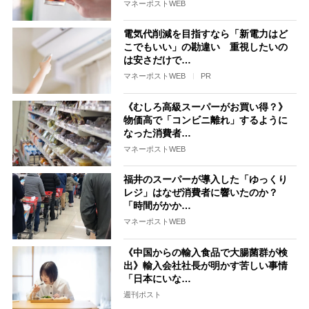
マネーポストWEB
電気代削減を目指すなら「新電力はど
こでもいい」の勘違い 重視したいの
は安さだけで…
マネーポストWEB
PR
《むしろ高級スーパーがお買い得？》
物価高で「コンビニ離れ」するように
なった消費者…
マネーポストWEB
福井のスーパーが導入した「ゆっくり
レジ」はなぜ消費者に響いたのか？
「時間がかか…
マネーポストWEB
《中国からの輸入食品で大腸菌群が検
出》輸入会社社長が明かす苦しい事情
「日本にいな…
週刊ポスト