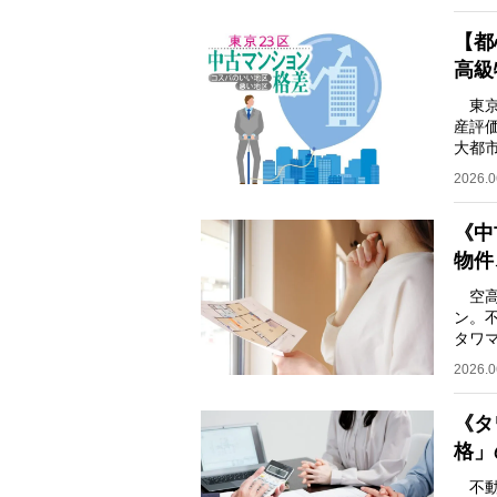
【都
高級
東京
産評
大都
ると
2026.0
《中
物件
空高
ン。
タワ
いる
2026.0
《タ
格」
不動