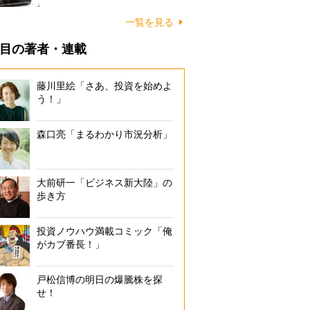
一覧を見る
目の著者・連載
藤川里絵「さあ、投資を始めよ
う！」
森口亮「まるわかり市況分析」
大前研一「ビジネス新大陸」の
歩き方
投資ノウハウ満載コミック「俺
がカブ番長！」
戸松信博の明日の爆騰株を探
せ！