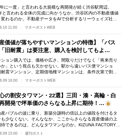
00年に一度」と言われる大規模な再開発が続く渋谷駅周辺。
34年と言われる全体の完成に向かうなか、渋谷区内の不動産価値
う変わるのか。不動産データをAIで分析するリーウェイズ社の
35年の人口増減予測…
6.10 11:00
マネーポストWEB
産価値が落ちやすいマンションの特徴】「バス
「旧耐震」は要注意、購入を検討してもよ…
ション購入では、価格や広さ、間取りだけでなく「将来売り
いか」という視点も欠かせない。駅から遠いバス便マンショ
旧耐震マンション、定期借地権マンションは、条件次第で割安
える一方、リセー…
6.09 16:00
マネーポストWEB
心の割安タワマン・22選】三田・湊・高輪・白
再開発で坪単価のさらなる上昇に期待！…
産バブルの波に乗り、新築分譲時の倍以上の値段を付けるタ
ンも少なくない。そんななか、ここからさらなる資産価値の上
待できるのは、どんなタワマンなのか。KIZUNA FACTORY代
締役でマンション…
6.09 15:00
週刊ポスト