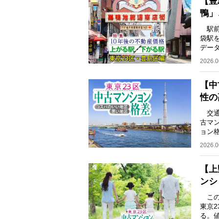
【豊
鴨」
駅前
袋駅
データ
に基
2026.0
【中
性の
交通
古マ
ョン
の榊
2026.0
【上
ンシ
この
東京
る。