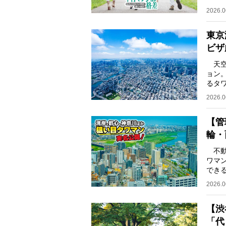
がる
2026.0
東京
ビザ
天空
ョン
るタ
てい
2026.0
【管
輪・
不動
ワマ
でき
て、
2026.0
【渋
「代