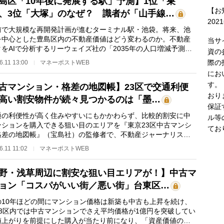
島区「10年後に発展する駅」予測】1位「巣
【お
、3位「大塚」のなぜ？ 識者が「山手線…
202
で大規模な再開発計画が進むターミナル駅・池袋。将来、池
を中心とした豊島区内の不動産価値はどう変わるのか。不動産
当サ
をAIで分析するリーウェイズ社の「2035年の人口増減予測」
資の
づき作成した豊…
際の
6.11 13:00
マネーポストWEB
にお
す。
古マンション・格差の地図帳】23区で交通利便
おり
高い割安物件が続々見つかるのは「墨…
保証
の利便性が高く住みやすいにもかかわらず、比較的割安に中
ル等
ンションを購入できる狙い目のエリアを『東京23区中古マンシ
てお
格差の地図帳』（宝島社）の監修者で、不動産ジャーナリスト
淳司氏が詳しく…
6.11 11:02
マネーポストWEB
野・浅草周辺に割安な狙い目エリアが！】中古マ
ョン「コスパがいい街／悪い街」台東区…
10年ほどの間にマンション価格は新築も中古も上昇を続け、
23区内では中古マンションでさえ平均価格が1億円を突破してい
値上がりを前提にした購入が当たり前になり、「資産価値の上