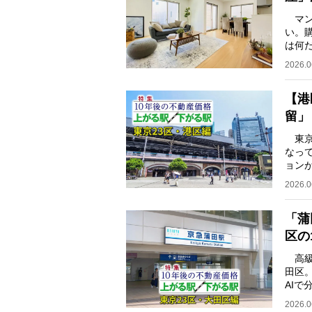
マン
い。
は何
が話
2026.0
【港
留」
東京
なっ
ョン
トレ
2026.0
「蒲
区の
高級
田区
AIで
作成
2026.0