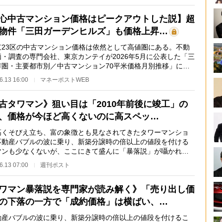
心中古マンション価格はピークアウトした説】超
物件「三田ガーデンヒルズ」も価格上昇…
23区の中古マンション価格は依然として高値圏にある。不動
価・調査の専門会社、東京カンテイが2026年5月に公表した「三
市圏・主要都市別／中古マンション70平米価格月別推移」によ
、都心6区の中…
6.13 16:00
マネーポストWEB
古タワマン》狙い目は「2010年前後に竣工」の
、価格が今ほど高くないのに高スペッ…
くそびえ立ち、富の象徴とも見なされてきたタワーマンショ
不動産バブルの波に乗り、新築分譲時の倍以上の値段を付ける
マンも少なくないが、ここにきて盛んに「暴落説」が囁かれて
。タワマンを選…
6.13 07:00
週刊ポスト
ワマン暴落説を専門家が読み解く》「売り出し価
の下落の一方で「成約価格」は横ばい、…
産バブルの波に乗り、新築分譲時の倍以上の値段を付けるこ