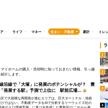
ア
ライフ
マネー
住まい・不動産
家計
トレ
ラ
1
。マイホームの購入・売却時に知っておきたい情報、引っ越
2
を紹介します。
線沿線で「大塚」に発展のポテンシャルが？ 豊
3
「発展する駅」予測で上位に 駅前広場…
区で大規模な再開発が進むエリアは、巨大ターミナル・池袋
だけではない。不動産データをAIで分析するリーウェイズ社の
4
35年の人口増減予測」に基づき作成した豊島区の“これから発展