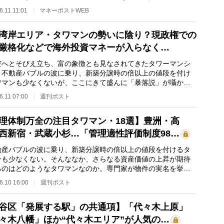
街」に注目が集…
6.11 11:01
マネーポストWEB
湾岸エリア・タワマンの勢いに陰り？現政権での
厳格化などで海外投資マネーが入らなく…
へとそびえ立ち、富の象徴とも見なされてきたタワーマンシ
。不動産バブルの波に乗り、新築分譲時の倍以上の値段を付け
ワマンも少なくないが、ここにきて盛んに「暴落説」が囁かれ
る。その根拠は…
6.11 07:00
週刊ポスト
理体制万全の注目タワマン・18選】豊洲・高
西新宿・武蔵小杉…「管理適性評価制度98…
産バブルの波に乗り、新築分譲時の倍以上の値段を付けるタ
ンも少なくない。そんななか、さらなる資産価値の上昇が期待
るのはどのようなタワマンなのか。専門家が物件の実名を挙げ
解説してくれた…
6.10 16:00
週刊ポスト
谷区「発展する駅」の共通項】「代々木上原」
々木八幡」ほか“代々木エリア”が人気の…