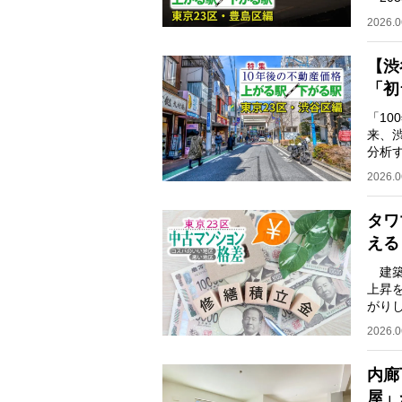
する
2026.0
【渋
「初
「1
来、
分析
した
2026.0
タワ
える
建築
上昇
がり
「資
2026.0
内廊
屋」