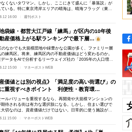
少なくないタワマン。しかし、ここにきて盛んに「暴落説」が
れている。特に東京湾岸エリアの晴海は、晴海フラッグ（東京
選手村跡地）の…
6.12 16:00
週刊ポスト
池袋線・都営大江戸線「練馬」が区内の10年後
動産価格上がる駅ランキングで最下層…
区のなかでも大規模団地や緑豊かな公園が多く、ファミリー層
気の練馬区。将来、練馬区内の不動産価値はどう変わるのか。
データをAIで分析するリーウェイズ社の「2035年の人口増減
」に基づき作成…
6.12 15:00
マネーポストWEB
産価値とは別の視点》「満足度の高い街選び」の
に重視すべきポイント 利便性・教育環…
ールバリューを重視するなら、再開発や大規模マンションの
が期待される街は有力な選択肢になる。しかし、住まい選びで
に大切なのは、資産価値だけではない。日常的に使う施設が近
あるか、教育方…
6.11 15:00
マネーポストWEB