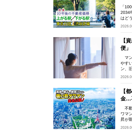
「1
20
はど
「20
2026.0
【資
便」
マン
やす
ン、
に見
2026.0
【都
金…
不動
ワマ
昇が期
表取
2026.0