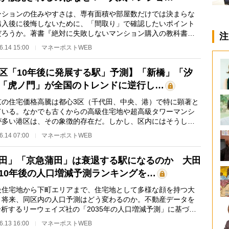
ションの住みやすさは、専有面積や部屋数だけでは決まらな
購入後に後悔しないために、「間取り」で確認したいポイント
だろうか。著書『絶対に失敗しないマンション購入の教科書』
注
題の人気マンシ…
6.14 15:00
マネーポストWEB
区「10年後に発展する駅」予測】「新橋」「汐
「虎ノ門」が全国のトレンドに逆行し…
の住宅価格高騰は都心3区（千代田、中央、港）で特に顕著と
ている。なかでも古くからの高級住宅地や超高級タワーマンシ
が多い港区は、その象徴的存在だ。しかし、区内にはそうした
ンドとは一線を…
6.14 07:00
マネーポストWEB
田」「京急蒲田」は衰退する駅になるのか 大田
10年後の人口増減予測ランキングを…
住宅地から下町エリアまで、住宅地として多様な顔を持つ大
。将来、同区内の人口予測はどう変わるのか。不動産データを
分析するリーウェイズ社の「2035年の人口増減予測」に基づき
した大田区の“こ…
6.13 16:00
マネーポストWEB