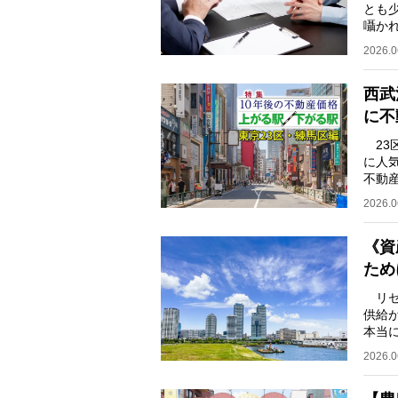
とも
囁か
五輪
2026.0
西武
に不
23
に人
不動産
予測
2026.0
《資
ため
リセ
供給
本当
くに
2026.0