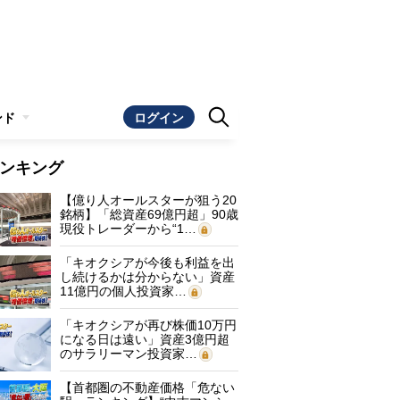
ンド
ログイン
ンキング
【億り人オールスターが狙う20
銘柄】「総資産69億円超」90歳
現役トレーダーから“1…
「キオクシアが今後も利益を出
し続けるかは分からない」資産
11億円の個人投資家…
「キオクシアが再び株価10万円
になる日は遠い」資産3億円超
のサラリーマン投資家…
【首都圏の不動産価格「危ない