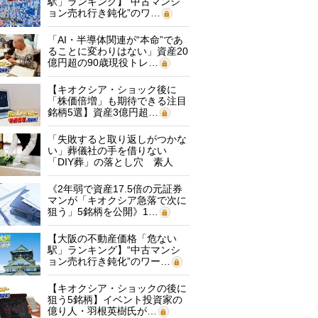
駅」ランキング】“中古マンシ
ョン売れ行き鈍化”のワ…
「AI・半導体関連が“本命”であ
ることに変わりはない」資産20
億円超の90歳現役トレ…
【キオクシア・ショック後に
「株価倍増」も期待できる注目
銘柄5選】資産3億円超…
「失敗すると取り返しがつかな
い」葬儀社の手を借りない
「DIY葬」の落とし穴 素人
に…
《2年弱で資産17.5倍の元証券
マンが「キオクシア急落で次に
狙う」5銘柄を公開》1…
【大阪の不動産価格「危ない
駅」ランキング】“中古マンシ
ョン売れ行き鈍化”のワー…
【キオクシア・ショックの後に
狙う5銘柄】イベント投資家の
億り人・羽根英樹氏が…