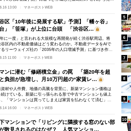
駅”ランキング…
6.16 13:00
マネーポストWEB
5
谷区「10年後に発展する駅」予測】「幡ヶ谷」
台」「笹塚」が上位に台頭 「渋谷区…
6
00年に一度」と言われる大規模な再開発が続く渋谷駅周辺。将
渋谷区内の不動産価値はどう変わるのか。不動産データをAIで
するリーウェイズ社の「2035年の人口増減予測」に基づき作成
渋谷区の“これか…
6.15 11:00
マネーポストWEB
7
マンに潜む「修繕積立金」の罠 「築20年を超
8
と負担が急増し、月10万円超の“家賃レ…
資材や人件費、地価の高騰を背景に、新築マンション価格は
を続けている。新築に引っ張られる形で中古マンションも値上
9
し、「マンションは買ってしまえば家賃を払わなくて済む」
産価値も期待でき…
6.14 16:00
マネーポストWEB
10
下マンションで「リビングに隣接する窓のない部
が散見されるのはなぜ？ 人気マンショ…