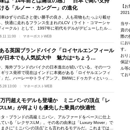
味は「14年前とは隔世の感」 日本で高い支持
【お
ける「ルノー・カングー」の進化
202
車ゆずりの広さと使い勝手の良さ、人も荷物もたっぷり載せ
ら、快適に走れるフランス生まれのLCV（ライト・コマーシャ
当サ
ヴィークル）として、1997年に初代モデルがデビューしたルノ
資の
カングー。2代目…
際の
6.11 11:00
マネーポストWEB
にお
す。
ある英国ブランドバイク「ロイヤルエンフィール
おり
が日本でも人気拡大中 魅力は“ちょう…
保証
、海外ブランドのバイクの日本進出が続いている。その一つ
ル等
イギリス発祥で現在はインドに本拠がある「ロイヤルエンフィ
てお
ド」だ。ハーレーやトライアンフ、BMWにドゥカティといった
輸入バイクではな…
5.28 13:00
マネーポストWEB
00万円超えモデルも登場か ミニバンの頂点「レ
スLM」が何よりも優先した乗員の快適性
タ・ブランドの高級ミニバン、アルファードをベースに仕上
ている「レクサスLM」。その名の由来は「Luxury Mover」で
、まさに“ミニバンの頂点”とも言われるモデルだ。これまでは中