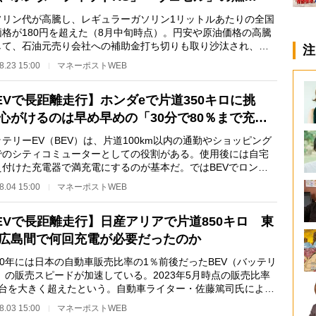
リン代が高騰し、レギュラーガソリン1リットルあたりの全国
価格が180円を超えた（8月中旬時点）。円安や原油価格の高騰
して、石油元売り会社への補助金打ち切りも取り沙汰され、さ
注
る価格上昇も懸…
8.23 15:00
マネーポストWEB
EVで長距離走行】ホンダeで片道350キロに挑
心がけるのは早め早めの「30分で80％まで充…
リーEV（BEV）は、片道100km以内の通勤やショッピング
でのシティコミューターとしての役割がある。使用後には自宅
え付けた充電器で満充電にするのが基本だ。ではBEVでロング
イブをしたらどうな…
8.04 15:00
マネーポストWEB
EVで長距離走行】日産アリアで片道850キロ 東
広島間で何回充電が必要だったのか
20年には日本の自動車販売比率の1％前後だったBEV（バッテリ
）の販売スピードが加速している。2023年5月時点の販売比率
％台を大きく超えたという。自動車ライター・佐藤篤司氏による
「快適クルマ生…
8.03 15:00
マネーポストWEB