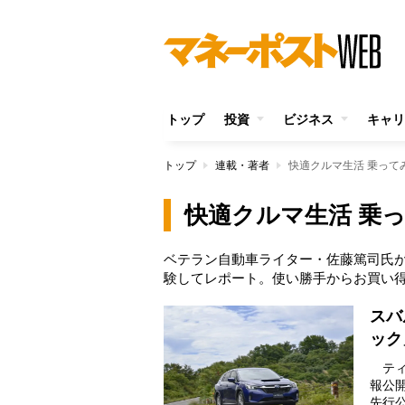
トップ
投資
ビジネス
キャリ
トップ
連載・著者
快適クルマ生活 乗って
快適クルマ生活 乗
ベテラン自動車ライター・佐藤篤司氏
験してレポート。使い勝手からお買い
スバ
ック
ティ
報公
先行