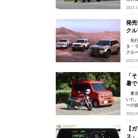
式販
2023.1
発売
クル
先行
タ・
クル
れ、S
2023.0
「そ
暑で
東京
いた
ーの佐
クス1
2023.0
【ガ
ス」