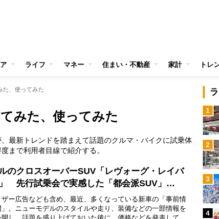
ア
ライフ
マネー
住まい・不動産
家計
トレ
みた、使ってみた
ラ
1
ってみた、使ってみた
が、最新トレンドを踏まえて話題のクルマ・バイクに試乗体
2
得度まで利用者目線で紹介する。
ルのクロスオーバーSUV「レヴォーグ・レイバ
3
」 先行試乗会で実感した「都会派SUV」…
ザー広告なども含め、最近、多くなっている新車の「事前情
開」。ニューモデルのスタイルや走り、装備などの一部情報を
4
公開し、話題を盛り上げておいた後に、価格などを発表して正