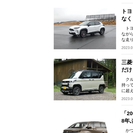
トヨ
なく
トヨ
なが
な走
展開
2023.0
三菱
だけ
クル
持っ
に超
が、
2023.0
「2
8年
かつ