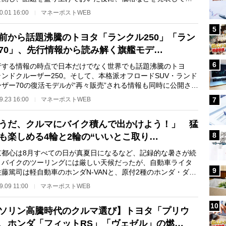
売をスタートす…
0.01 16:00
マネーポストWEB
5
前から話題沸騰のトヨタ「ランクル250」「ラン
70」、先行情報から読み解く旗艦モデ…
6
する情報の時点で日本だけでなく世界でも話題沸騰のトヨ
ランドクルーザー250。そして、本格派オフロードSUV・ランド
ーザー70の復活モデルが“再々販売”される情報も同時に公開さ
UVファンの注目が…
9.23 16:00
マネーポストWEB
7
うだ、クルマにバイク積んで出かけよう！」 猛
8
も楽しめる4輪と2輪の“いいとこ取り…
都心は8月すべての日が真夏日になるなど、記録的な暑さが続
。バイクのツーリングには厳しい天候だったが、自動車ライタ
9
藤篤司は軽自動車のホンダN-VANと、原付2種のホンダ・ダッ
25の2台を使っ…
9.09 11:00
マネーポストWEB
10
ソリン高騰時代のクルマ選び】トヨタ「プリウ
、ホンダ「フィットRS」「ヴェゼル」の燃…