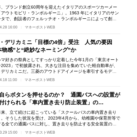
、ブランド創立60周年を迎えたイタリアのスポーツカーメー
アウトモビリ・ランボルギーニ」。1963 年にイタリアのサン
ータで、創設者のフェルッチオ・ランボルギーニによって創設
た同社は、どこ…
4.28 16:00
マネーポストWEB
・デリカミニ「目標の4倍」受注 人気の要因
本物感”と“絶妙なネーミング”か
マ好きの祭典としてすっかり定着した今年1月の「東京オート
ン2023」で初披露され、大きな注目を集めていた軽自動車が、
・デリカミニだ。三菱のアウトドアイメージを牽引するモデル
て人気のミニバ…
4.18 11:00
マネーポストWEB
自らボタンを押せるのか？ 通園バスへの設置が
付けられる「車内置き去り防止装置」の…
来、立て続けに起こっている「スクールバスの車内置き去り
」。そうした状況を受け、2023年4月から、幼稚園や保育所等で
する全ての通園バスに対し、置き去りを防止する安全装置の設
義務付けられた…
3.29 15:00
マネーポストWEB