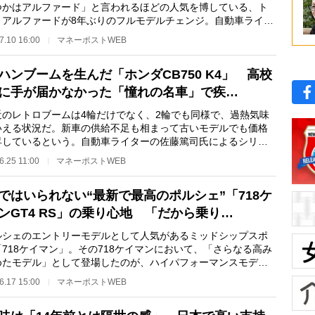
つかはアルファード」と言われるほどの人気を博している、ト
・アルファードが8年ぶりのフルモデルチェンジ。自動車ライタ
佐藤篤司氏によ…
7.10 16:00
マネーポストWEB
ハンブームを生んだ「ホンダCB750 K4」 高校
に手が届かなかった「憧れの名車」で疾…
のレトロブームは4輪だけでなく、2輪でも同様で、過熱気味
いえる状況だ。新車の供給不足も相まって古いモデルでも価格
昇しているという。自動車ライターの佐藤篤司氏によるシリー
快適クルマ生活…
6.25 11:00
マネーポストWEB
ではいられない“最新で最高のポルシェ”「718ケ
ンGT4 RS」の乗り心地 「だから乗り…
シェのエントリーモデルとして人気があるミッドシップスポ
718ケイマン」。その718ケイマンにおいて、「さらなる高み
めたモデル」として登場したのが、ハイパフォーマンスモデル
4 RS」だ。最大…
6.17 15:00
マネーポストWEB