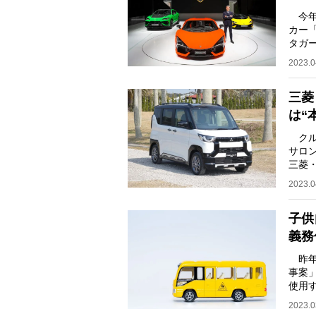
今年
カー「
タガ
され
2023.0
三菱
は“
クル
サロ
三菱
とし
2023.0
子供
義務
昨年
事案
使用
置が
2023.0