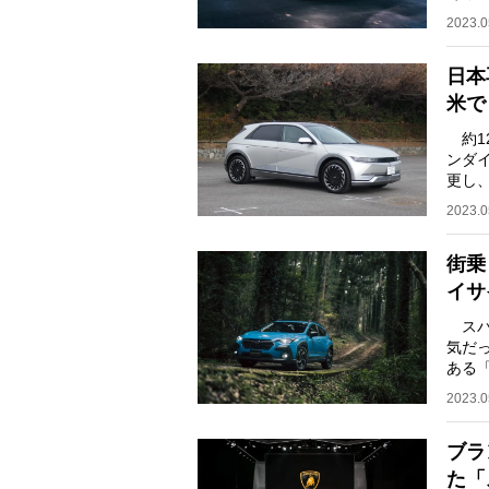
国や
2023.0
日本
米で
約1
ンダイ
更し
自動車
2023.0
街乗
イサ
スバ
気だ
ある
りの
2023.0
ブラ
た「