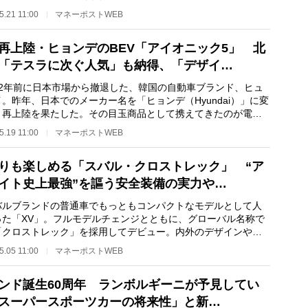
東南アジアな…
5.21 11:00
マネーポストWEB
再上陸・ヒョンデのBEV「アイオニック5」 北
「テスラに次ぐ人気」も納得、「デザイ…
2年前に日本市場から撤退した、韓国の自動車ブランド、ヒュ
。昨年、日本でのメーカー名を「ヒョンデ（Hyundai）」に変
、再上陸を果たした。その目玉商品として携えてきたのが電気
（以下、BEV…
5.19 11:00
マネーポストWEB
りも楽しめる「スバル・クロストレック」 “ア
イト史上最強”を謳う安全装備の実力や…
ルブランドの普通車でもっともコンパクトなモデルとして人
った「XV」。フルモデルチェンジとともに、グローバル名称で
「クロストレック」を採用してデビュー。内外のデザインや走
機能を徹底的に…
5.05 11:00
マネーポストWEB
ンド誕生60周年 ランボルギーニが予見してい
スーパースポーツカーの将来性」と新…