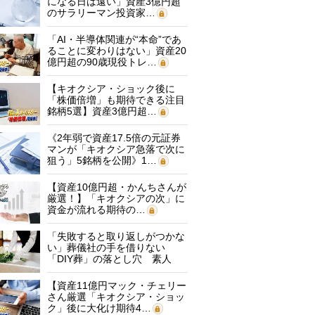
になる日は遠い」資産3億円超
のサラリーマン投資家…
「AI・半導体関連が“本命”であ
ることに変わりはない」資産20
億円超の90歳現役トレ…
【キオクシア・ショック後に
「株価倍増」も期待できる注目
銘柄5選】資産3億円超…
《2年弱で資産17.5倍の元証券
マンが「キオクシア急落で次に
狙う」5銘柄を公開》1…
【資産10億円超・かんちさんが
厳選！】「キオクシアの次」に
資金が流れる期待の…
「失敗すると取り返しがつかな
い」葬儀社の手を借りない
「DIY葬」の落とし穴 素人
に…
【資産11億円マック・チェリー
さん厳選「キオクシア・ショッ
ク」後に大化け期待4…