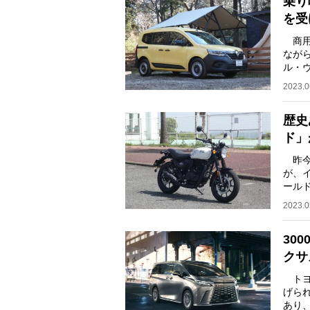
乗り
を受
商用
なが
ル・
ー・
2023.0
歴史
ド」
昨今
が、
ール
有名
2023.0
30
クサ
トヨ
げられ
あり