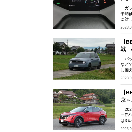
ガソ
平均
に対
らな
2023.0
【B
戦 
バッテ
など
に備
ドラ
2023.0
【B
京～
20
ーEV
は3
連載
2023.0