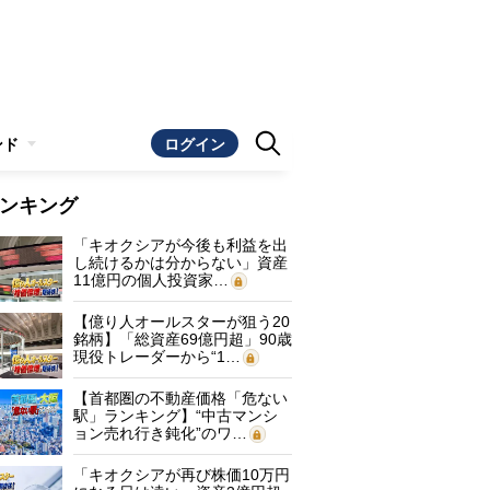
ンド
ログイン
ンキング
「キオクシアが今後も利益を出
し続けるかは分からない」資産
11億円の個人投資家…
【億り人オールスターが狙う20
銘柄】「総資産69億円超」90歳
現役トレーダーから“1…
【首都圏の不動産価格「危ない
駅」ランキング】“中古マンシ
ョン売れ行き鈍化”のワ…
「キオクシアが再び株価10万円