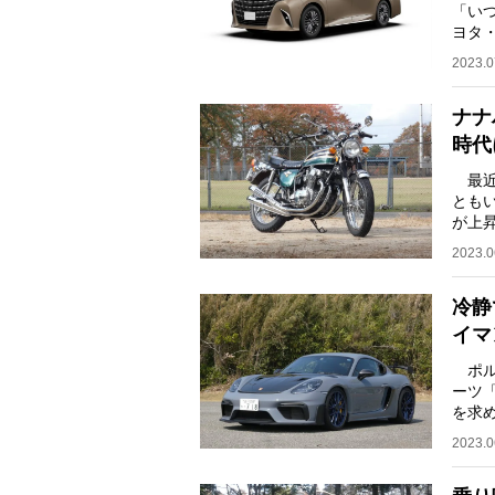
「い
ヨタ
ーの
2023.0
ナナ
時代
最近
とも
が上
ズ「
2023.0
冷静
イマ
ポル
ーツ「
を求
「GT
2023.0