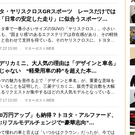
タ・ヤリスクロスGRスポーツ レースだけでは
「日常の安定した走り」に似合うスポーツ…
タ車で一番小さいサイズのSUVの「ヤリスクロス」。小さい
らも、“固まり感”のあるエクステリアは存在感があり、その軽快
りと合わせて支持を得ている。そのヤリスクロスに、トヨタが
するスポーツカ…
7.22 15:00
マネーポストWEB
デリカミニ、大人気の理由は「デザインと車名」
じゃない “軽乗用車の粋”を超えた本…
マの魅力を形作る上で「デザインと車名」が、重要な意味を
ていることを証明した、三菱デリカミニ。販売予定台数を大幅
えるリクエストが集中するほどの大人気モデルとなっている
その走りはどれほ…
7.17 15:00
マネーポストWEB
00万円アップ」も納得？トヨタ・アルファード、
ぶりフルモデルチェンジで“豪華志向”…
て憧れの車と言えば「いつかはクラウン」だったが、今では