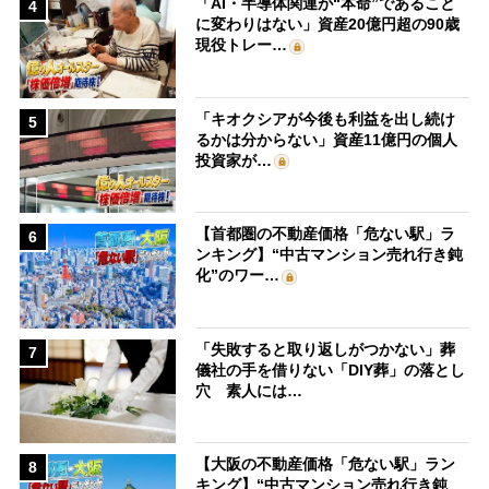
「AI・半導体関連が“本命”であること
4
に変わりはない」資産20億円超の90歳
現役トレー…
「キオクシアが今後も利益を出し続け
5
るかは分からない」資産11億円の個人
投資家が…
【首都圏の不動産価格「危ない駅」ラ
6
ンキング】“中古マンション売れ行き鈍
化”のワー…
「失敗すると取り返しがつかない」葬
7
儀社の手を借りない「DIY葬」の落とし
穴 素人には…
【大阪の不動産価格「危ない駅」ラン
8
キング】“中古マンション売れ行き鈍