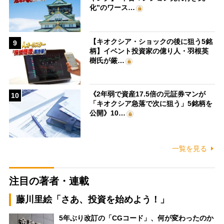
化”のワース…
【キオクシア・ショックの後に狙う5銘
9
柄】イベント投資家の億り人・羽根英
樹氏が厳…
《2年弱で資産17.5倍の元証券マンが
10
「キオクシア急落で次に狙う」5銘柄を
公開》10…
一覧を見る
注目の著者・連載
藤川里絵「さあ、投資を始めよう！」
5年ぶり改訂の「CGコード」、何が変わったのか