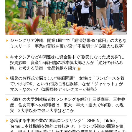
ジャングリア沖縄、開業1周年で「経済効果494億円」の大きな
ミスリード 事業の苦戦を覆い隠す“不透明すぎる巨大な数字”
キオクシアなどAI関連株に資金集中で“割安になった成長株”に
投資妙味 資産1.5億円超の坂本慎太郎さんが「絶好の仕込み
時」と考える防衛・食品銘柄を紹介
猛暑のお葬式で悩ましい“喪服問題” 女性は「ワンピースを着
ていけばOK」という俗説に潜む誤解、なぜ「ジャケット」が
マストなのか？《1級葬祭ディレクターが解説》
《商社の大学別就職者数ランキングを解剖》三菱商事、三井物
産、住友商事への就職者は「東大・早大・慶大で約6割」の現
実 3大学以外で強い大学はどこか
急増する中国企業の“国籍ロンダリング” SHEIN、TikTok、
Temu…本社機能を海外に移転させ、トランプ関税の回避を狙
う 現地人を隠れ蓑にした中国企業の農業参入・土地取得への