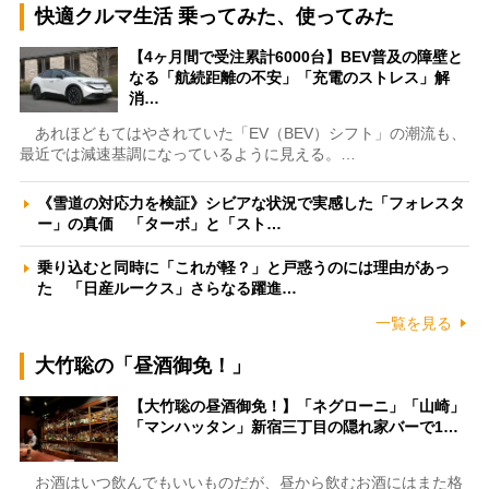
快適クルマ生活 乗ってみた、使ってみた
【4ヶ月間で受注累計6000台】BEV普及の障壁と
なる「航続距離の不安」「充電のストレス」解
消…
あれほどもてはやされていた「EV（BEV）シフト」の潮流も、
最近では減速基調になっているように見える。…
《雪道の対応力を検証》シビアな状況で実感した「フォレスタ
ー」の真価 「ターボ」と「スト…
乗り込むと同時に「これが軽？」と戸惑うのには理由があっ
た 「日産ルークス」さらなる躍進…
一覧を見る
大竹聡の「昼酒御免！」
【大竹聡の昼酒御免！】「ネグローニ」「山崎」
「マンハッタン」新宿三丁目の隠れ家バーで1…
お酒はいつ飲んでもいいものだが、昼から飲むお酒にはまた格