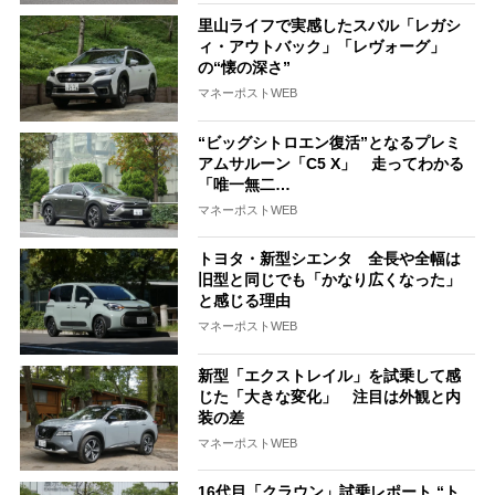
里山ライフで実感したスバル「レガシ
ィ・アウトバック」「レヴォーグ」
の“懐の深さ”
マネーポストWEB
“ビッグシトロエン復活”となるプレミ
アムサルーン「C5 X」 走ってわかる
「唯一無二…
マネーポストWEB
トヨタ・新型シエンタ 全長や全幅は
旧型と同じでも「かなり広くなった」
と感じる理由
マネーポストWEB
新型「エクストレイル」を試乗して感
じた「大きな変化」 注目は外観と内
装の差
マネーポストWEB
16代目「クラウン」試乗レポート “ト