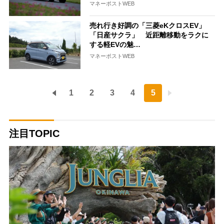
マネーポストWEB
売れ行き好調の「三菱eKクロスEV」
「日産サクラ」 近距離移動をラクに
する軽EVの魅…
マネーポストWEB
1
2
3
4
5
注目TOPIC