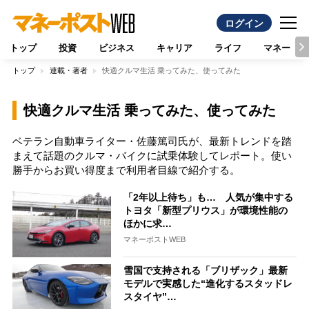
ログイン
トップ
投資
ビジネス
キャリア
ライフ
マネー
トップ
連載・著者
快適クルマ生活 乗ってみた、使ってみた
快適クルマ生活 乗ってみた、使ってみた
ベテラン自動車ライター・佐藤篤司氏が、最新トレンドを踏
まえて話題のクルマ・バイクに試乗体験してレポート。使い
勝手からお買い得度まで利用者目線で紹介する。
「2年以上待ち」も… 人気が集中する
トヨタ「新型プリウス」が環境性能の
ほかに求…
マネーポストWEB
雪国で支持される「ブリザック」最新
モデルで実感した“進化するスタッドレ
スタイヤ”…