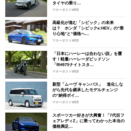
タイヤの乗り…
マネーポストWEB
高級化が進む「シビック」の未来
は？ ホンダ「シビックe:HEV」の“乗
り心地“と“価格へ…
マネーポストWEB
「日本にハーレーは合わない説」を覆
す！軽量ハーレーダビッドソン
「RH975ナイトスタ…
マネーポストWEB
新型「ムーヴ キャンバス」 進化しな
がら先代を継承したモデルチェンジ
の“納得ポイ…
マネーポストWEB
スポーツカー好きが大興奮！「7代目フ
ェアレディZ」に乗ってわかった本当の
価格満足…