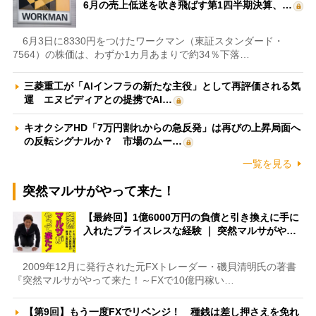
6月の売上低迷を吹き飛ばす第1四半期決算、…
6月3日に8330円をつけたワークマン（東証スタンダード・
7564）の株価は、わずか1カ月あまりで約34％下落…
三菱重工が「AIインフラの新たな主役」として再評価される気
運 エヌビディアとの提携でAI…
キオクシアHD「7万円割れからの急反発」は再びの上昇局面へ
の反転シグナルか？ 市場のムー…
一覧を見る
突然マルサがやって来た！
【最終回】1億6000万円の負債と引き換えに手に
入れたプライスレスな経験 ｜ 突然マルサがや…
2009年12月に発行された元FXトレーダー・磯貝清明氏の著書
『突然マルサがやって来た！～FXで10億円稼い…
【第9回】もう一度FXでリベンジ！ 種銭は差し押さえを免れ