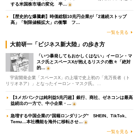
する米国株市場の変化 半…
【歴史的な爆騰劇】時価総額10兆円企業が「2連続ストップ
高」「制限値幅拡大」の衝撃 フ…
一覧を見る
大前研一「ビジネス新大陸」の歩き方
「いつ暴発してもおかしくはない」イーロン・マ
スク氏とスペースXが抱えるリスクの数々「絶対
的…
宇宙開発企業「スペースX」の上場で史上初の「兆万長者（ト
リリオネア）」となったイーロン・マスク氏。…
【3メガバンクは純利益5兆円超】銀行、商社、ゼネコンは最高
益続出の一方で、中小企業・…
急増する中国企業の“国籍ロンダリング” SHEIN、TikTok、
Temu…本社機能を海外に移転させ…
一覧を見る