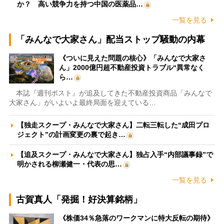
か？ 高い競争力を持つ中国の医薬品…
一覧を見る
「みんなで大家さん」配当ストップ騒動の内幕
《ついに見えた問題の核心》「みんなで大家さ
ん」2000億円超不動産投資トラブル“異常なく
ら…
本誌『週刊ポスト』が追及してきた不動産投資商品「みんなで
大家さん」がいよいよ最終局面を迎えている…
【独走スクープ・みんなで大家さん】二転三転した“成田プロ
ジェクト”の計画変更の裏で起き…
【追及スクープ・みんなで大家さん】独占入手“内部議事録”で
明かされる柳瀬健一・代表の思…
一覧を見る
古賀真人「発掘！好決算銘柄」
《株価34％急落のワークマンに特大反転の期待》