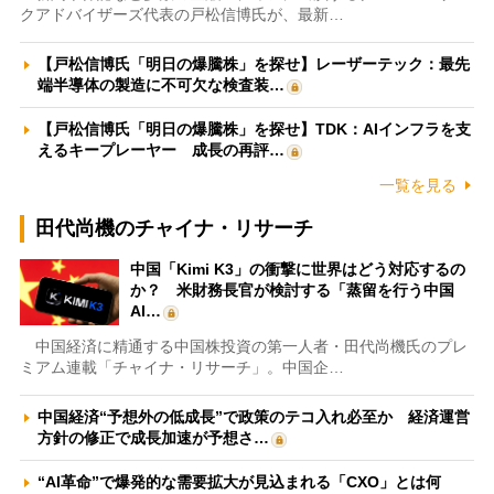
クアドバイザーズ代表の戸松信博氏が、最新…
【戸松信博氏「明日の爆騰株」を探せ】レーザーテック：最先
端半導体の製造に不可欠な検査装…
【戸松信博氏「明日の爆騰株」を探せ】TDK：AIインフラを支
えるキープレーヤー 成長の再評…
一覧を見る
田代尚機のチャイナ・リサーチ
中国「Kimi K3」の衝撃に世界はどう対応するの
か？ 米財務長官が検討する「蒸留を行う中国
AI…
中国経済に精通する中国株投資の第一人者・田代尚機氏のプレ
ミアム連載「チャイナ・リサーチ」。中国企…
中国経済“予想外の低成長”で政策のテコ入れ必至か 経済運営
方針の修正で成長加速が予想さ…
“AI革命”で爆発的な需要拡大が見込まれる「CXO」とは何