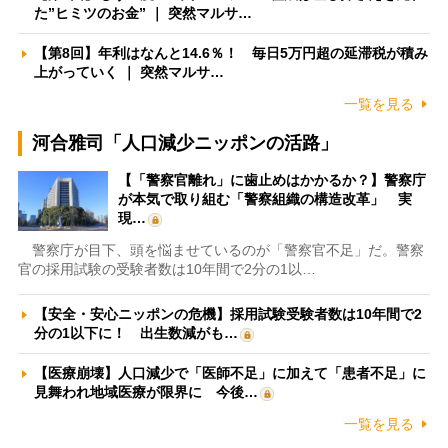
た”ヒミツのお金” ｜ 突然マルサ…
【第8回】年利はなんと14.6％！ 毎日5万円超の延滞税が積み
上がっていく ｜ 突然マルサ…
一覧を見る
河合雅司「人口減少ニッポンの活路」
【「警察官離れ」に歯止めはかかるか？】警察庁
が本気で取り組む「警察組織の構造改革」 実
現…
警察庁が目下、頭を悩ませているのが「警察官不足」だ。警察
官の採用試験の受験者数は10年間で2分の1以…
【安全・安心ニッポンの危機】採用試験受験者数は10年間で2
分の1以下に！ 出生数減がも…
【医療崩壊】人口減少で「医師不足」に加えて「患者不足」に
見舞われ地域医療が限界に 今後…
一覧を見る