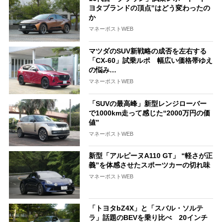
ヨタブランドの頂点”はどう変わったの
か
マネーポストWEB
マツダのSUV新戦略の成否を左右する
「CX-60」試乗ルポ 幅広い価格帯ゆえ
の悩み…
マネーポストWEB
「SUVの最高峰」新型レンジローバー
で1000km走って感じた“2000万円の価
値”
マネーポストWEB
新型「アルピーヌA110 GT」 “軽さが正
義”を体感させたスポーツカーの切れ味
マネーポストWEB
「トヨタbZ4X」と「スバル・ソルテ
ラ」話題のBEVを乗り比べ 20インチ