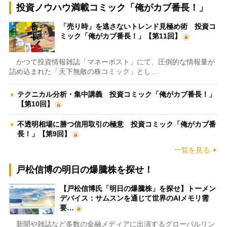
投資ノウハウ満載コミック「俺がカブ番長！」
「売り時」を逃さないトレンド見極め術 投資コ
ミック「俺がカブ番長！」【第11回】
かつて投資情報雑誌「マネーポスト」にて、圧倒的な情報量が
詰め込まれた「天下無敵の株コミック」とし…
テクニカル分析・集中講義 投資コミック「俺がカブ番長！」
【第10回】
不透明相場に勝つ信用取引の極意 投資コミック「俺がカブ番
長！」【第9回】
一覧を見る
戸松信博の明日の爆騰株を探せ！
【戸松信博氏「明日の爆騰株」を探せ】トーメン
デバイス：サムスンを通じて世界のAIメモリ需
要…
新聞や雑誌など多数の金融メディアに出演するグローバルリン