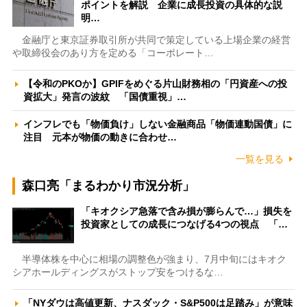
ポイントを解説 企業に成長投資の具体的な説
明…
金融庁と東京証券取引所が共同で策定している上場企業の経営
や取締役会のあり方を定める「コーポレート…
【令和のPKOか】GPIFをめぐる片山財務相の「円資産への投
資拡大」発言の波紋 「国債重視」…
インフレでも「物価負け」しない金融商品「物価連動国債」に
注目 元本が物価の動きに合わせ…
一覧を見る
森口亮「まるわかり市況分析」
「キオクシア急落で含み損が膨らんで…」損失を
投資家としての成長につなげる4つの視点 「…
半導体株を中心に相場の調整色が強まり、7月中旬にはキオク
シアホールディングスがストップ安をつけるな…
「NYダウは高値更新、ナスダック・S&P500は足踏み」が意味