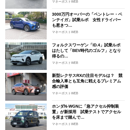
マネーポストWEB
3000万円オーバーの「ベントレー・ベ
ンテイガ」試乗ルポ 女性ドライバー
も惹きつ…
マネーポストWEB
フォルクスワーゲン「ID.4」試乗ルポ
はたして「BEV時代のゴルフ」となり
得るの…
マネーポストWEB
新型レクサスRXの注目モデルは？ 競
合輸入車とも互角に戦えるプレミアム
感の評価
マネーポストWEB
ホンダN-WGNに「急アクセル抑制装
置」が新採用 試乗テストでアクセル
を床まで踏んで…
マネーポストWEB